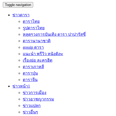
Toggle navigation
ข่าวดารา
ดาราไทย
รูปดาราไทย
หลุดๆวงการบันเทิง ดารา ปาปารัสซี่
ดารานานาชาติ
gossip ดารา
แนะนำ พรีวิว หนังดังw
เรื่องย่อ ละครฮิต
ดาราเกาหลี
ดาราปุ่น
ดาราจีน
ข่าวหน้า1
ข่าวการเมือง
ข่าวอาชญากรรม
ข่าวแปลก
ข่าวอื่นๆ