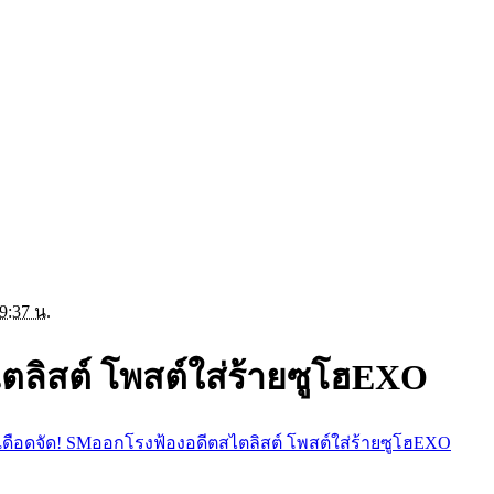
09:37 น.
ตลิสต์ โพสต์ใส่ร้ายซูโฮEXO
เดือดจัด! SMออกโรงฟ้องอดีตสไตลิสต์ โพสต์ใส่ร้ายซูโฮEXO