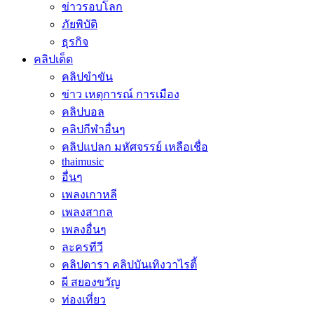
ข่าวรอบโลก
ภัยพิบัติ
ธุรกิจ
คลิปเด็ด
คลิปขำขัน
ข่าว เหตุการณ์ การเมือง
คลิปบอล
คลิปกีฬาอื่นๆ
คลิปแปลก มหัศจรรย์ เหลือเชื่อ
thaimusic
อื่นๆ
เพลงเกาหลี
เพลงสากล
เพลงอื่นๆ
ละครทีวี
คลิปดารา คลิปบันเทิงวาไรตี้
ผี สยองขวัญ
ท่องเที่ยว