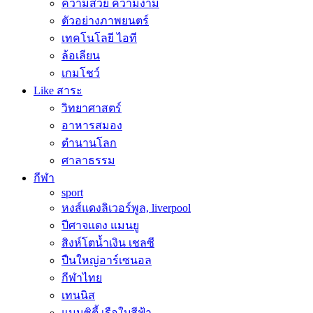
ความสวย ความงาม
ตัวอย่างภาพยนตร์
เทคโนโลยี ไอที
ล้อเลียน
เกมโชว์
Like สาระ
วิทยาศาสตร์
อาหารสมอง
ตำนานโลก
ศาลาธรรม
กีฬา
sport
หงส์แดงลิเวอร์พูล, liverpool
ปีศาจแดง แมนยู
สิงห์โตน้ำเงิน เชลซี
ปืนใหญ่อาร์เซนอล
กีฬาไทย
เทนนิส
แมนซิตี้ เรือใบสีฟ้า