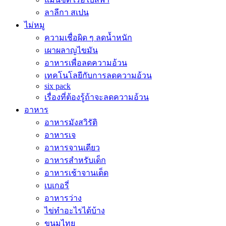
ลาลีกา สเปน
ไม่หมู
ความเชื่อผิด ๆ ลดน้ำหนัก
เผาผลาญไขมัน
อาหารเพื่อลดความอ้วน
เทคโนโลยีกับการลดความอ้วน
six pack
เรื่องที่ต้องรู้ถ้าจะลดความอ้วน
อาหาร
อาหารมังสวิรัติ
อาหารเจ
อาหารจานเดียว
อาหารสำหรับเด็ก
อาหารเช้าจานเด็ด
เบเกอรี่
อาหารว่าง
ไข่ทำอะไรได้บ้าง
ขนมไทย