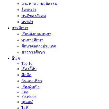
ถามหาความยุติธรรม
โคตรเจ๋ง
คนดีของสังคม
ดราม่า
การศึกษา
เรียนอังกฤษสนุกๆ
ทุนการศึกษา
ศึกษาต่อต่างประเทศ
ข่าวการศึกษา
อื่น ๆ
Top 10
เรื่องลี้ลับ
มือถือ
กินและเที่ยว
เรื่องผู้หญิง
Line
Facebook
คุณแม่
ไอที