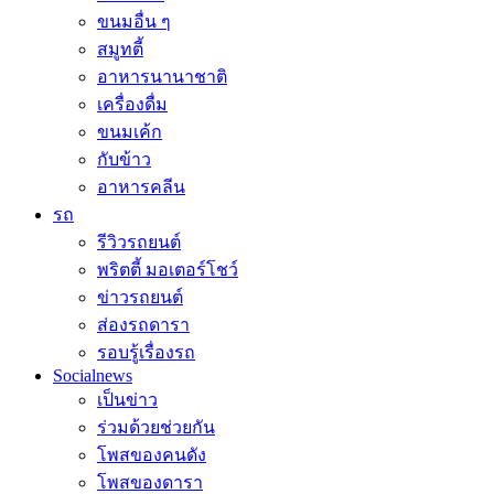
ขนมอื่น ๆ
สมูทตี้
อาหารนานาชาติ
เครื่องดื่ม
ขนมเค้ก
กับข้าว
อาหารคลีน
รถ
รีวิวรถยนต์
พริตตี้ มอเตอร์โชว์
ข่าวรถยนต์
ส่องรถดารา
รอบรู้เรื่องรถ
Socialnews
เป็นข่าว
ร่วมด้วยช่วยกัน
โพสของคนดัง
โพสของดารา