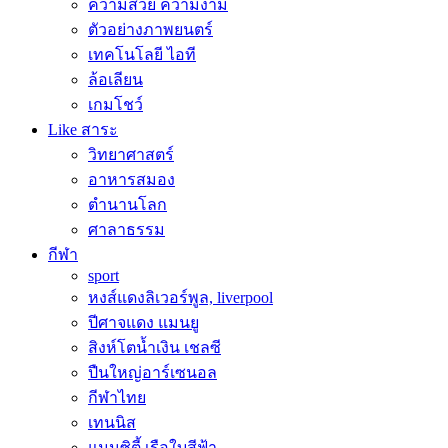
ความสวย ความงาม
ตัวอย่างภาพยนตร์
เทคโนโลยี ไอที
ล้อเลียน
เกมโชว์
Like สาระ
วิทยาศาสตร์
อาหารสมอง
ตำนานโลก
ศาลาธรรม
กีฬา
sport
หงส์แดงลิเวอร์พูล, liverpool
ปีศาจแดง แมนยู
สิงห์โตน้ำเงิน เชลซี
ปืนใหญ่อาร์เซนอล
กีฬาไทย
เทนนิส
แมนซิตี้ เรือใบสีฟ้า