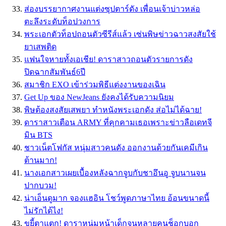
ส่องบรรยากาศงานแต่งซุปตาร์ดัง เพื่อนเจ้าบ่าวหล่อ
ตะลึงระดับท็อปวงการ
พระเอกตัวท็อปถอนตัวซีรีส์แล้ว เซ่นพิษข่าวฉาวสงสัยใช้
ยาเสพติด
แฟนใจหายทั้งเอเชีย! ดาราสาวถอนตัวรายการดัง
ปิดฉากสัมพันธ์6ปี
สมาชิก EXO เข้าร่วมพิธีแต่งงานของเฉิน
Get Up ของ NewJeans ยังคงได้รับความนิยม
พิษต้องสงสัยเสพยา ทำหนังพระเอกดัง ส่อไม่ได้ฉาย!
ดาราสาวเตือน ARMY ที่คุกคามเธอเพราะข่าวลือเดทจี
มิน BTS
ชาวเน็ตโฟกัส หนุ่มสาวคนดัง ออกงานด้วยกันเคมีเกิน
ต้านมาก!
นางเอกสาวเผยเบื้องหลังฉากจูบกับชาอึนอู จูบนานจน
ปากบวม!
น่าเอ็นดูมาก จองเเฮอิน โชว์พูดภาษาไทย อ้อนขนาดนี้
ไม่รักได้ไง!
ขยี้ตาแตก! ดาราหนุ่มหน้าเด็กจนหลายคนช็อกบอก