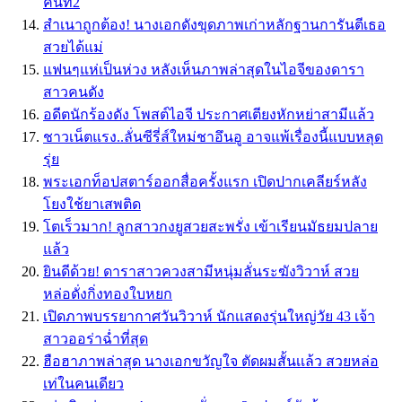
คนที่2
สำเนาถูกต้อง! นางเอกดังขุดภาพเก่าหลักฐานการันตีเธอ
สวยได้แม่
แฟนๆแห่เป็นห่วง หลังเห็นภาพล่าสุดในไอจีของดารา
สาวคนดัง
อดีตนักร้องดัง โพสต์ไอจี ประกาศเตียงหักหย่าสามีแล้ว
ชาวเน็ตแรง..ลั่นซีรี่ส์ใหม่ชาอึนอู อาจแพ้เรื่องนี้แบบหลุด
รุ่ย
พระเอกท็อปสตาร์ออกสื่อครั้งแรก เปิดปากเคลียร์หลัง
โยงใช้ยาเสพติด
โตเร็วมาก! ลูกสาวกงยูสวยสะพรั่ง เข้าเรียนมัธยมปลาย
แล้ว
ยินดีด้วย! ดาราสาวควงสามีหนุ่มลั่นระฆังวิวาห์ สวย
หล่อดั่งกิ่งทองใบหยก
เปิดภาพบรรยากาศวันวิวาห์ นักเเสดงรุ่นใหญ่วัย 43 เจ้า
สาวออร่าฉ่ำที่สุด
ฮือฮาภาพล่าสุด นางเอกขวัญใจ ตัดผมสั้นเเล้ว สวยหล่อ
เท่ในคนเดียว