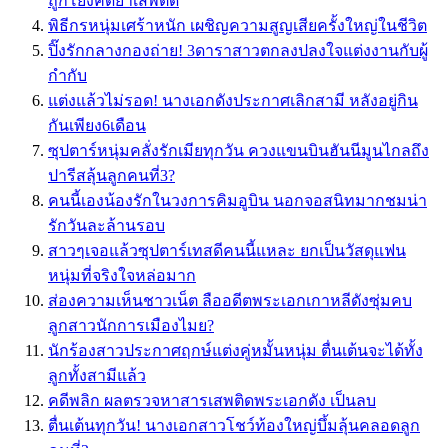
ถูกโยงคดียาเสพติด
พิธีกรหนุ่มเศร้าหนัก เผชิญความสูญเสียครั้งใหญ่ในชีวิต
ปิ๊งรักกลางกองถ่าย! 3ดาราสาวตกลงปลงใจแต่งงานกับผู้
กำกับ
แต่งแล้วไม่รอด! นางเอกดังประกาศเลิกสามี หลังอยู่กิน
กันเพียง6เดือน
ซุปตาร์หนุ่มคลั่งรักเมียทุกวัน ควงแขนบินฮันนีมูนไกลถึง
ปารีสลุ้นลูกคนที่3?
คนนี้เองน้องรักในวงการคิมอูบิน นอกจอสนิทมากชมน่า
รักวันละล้านรอบ
สาวๆเจอแล้วซุปตาร์เทสดีคนนี้แหละ ยกเป็นวัสดุแฟน
หนุ่มที่จริงใจหล่อมาก
ส่องความเห็นชาวเน็ต ลืออดีตพระเอกเกาหลีดังซุ่มคบ
ลูกสาวนักการเมืองไมย?
นักร้องสาวประกาศฤกษ์แต่งคู่หมั้นหนุ่ม ตื่นเต้นจะได้ทั้ง
ลูกทั้งสามีแล้ว
คดีพลิก ผลตรวจหาสารเสพติดพระเอกดัง เป็นลบ
ตื่นเต้นทุกวัน! นางเอกสาวโชว์ท้องใหญ่บึ้มลุ้นคลอดลูก