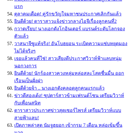
แรก
ตุลาคมเดือด! คู่รักขวัญใจมหาชนประกาศเลิกกันเเล้ว
ยินดีด้วย! ดาราสาวแจ้งข่าวกลางไอจีเรื่องลูกคนที่2
กวาดเรียบ! นางเอกดังโกอินเตอร์ แบรนด์ระดับโลกจอง
ตัวแล้ว
วาสนาจีซูแท้จริง! อันโบฮยอน ระเบิดความแซ่บหยุดมอง
ไม่ได้จริงๆ
เจอแล้วคนที่ใช่! สาวเสียงดีประกาศวิวาห์ฟ้าแลบหนุ่ม
นอกวงการ
ยินดีด้วย! นักร้องสาวควงหลุ่มหล่อสละโสดชื่นมื่น ออก
เรือนเป็นฝั่งฝา
ยินดีด้วยจ้า .. นางเอกดังคลอดลูกคนแรกแล้ว
ข่าวดีสองเด้ง! ซุปตาร์สาวข้ามเฟรนด์โซน เตรียมวิวาห์
กับเพื่อนสนิท
ดาราสาวประกาศข่าวสุดเซอร์ไพรส์ เตรียมวิวาห์เเบบ
สายฟ้าเเลบ!
เปิดภาพล่าสุด นัมจูฮยอก เข้ากรม 7 เดือน หล่อเข้มขึ้น
มาก