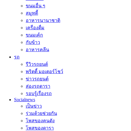
ขนมอื่น ๆ
สมูทตี้
อาหารนานาชาติ
เครื่องดื่ม
ขนมเค้ก
กับข้าว
อาหารคลีน
รถ
รีวิวรถยนต์
พริตตี้ มอเตอร์โชว์
ข่าวรถยนต์
ส่องรถดารา
รอบรู้เรื่องรถ
Socialnews
เป็นข่าว
ร่วมด้วยช่วยกัน
โพสของคนดัง
โพสของดารา