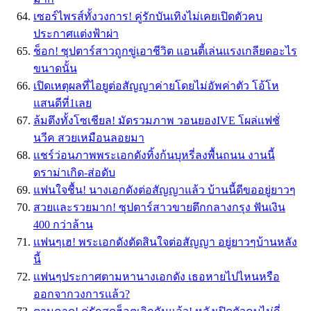
เซอร์ไพรส์ทั้งวงการ! คู่รักบันเทิงไม่เคยเปิดตัวคบ
ประกาศแต่งฟ้าผ่า
ช็อก! ซุปตาร์สาวถูกขู่เอาชีวิต แอนตี้เล่นแรงเกลียดอะไร
ขนาดนั้น
เปิดเหตุผลที่ไอยูต่อสัญญาค่ายโดยไม่อัพค่าตัว โอ้โห
แสนดีที่1เลย
ล้มตึงทั้งโซเชียล! มัดรวมภาพ วอนยองIVE โผล่เเฟชั่
นวีค สวยเหมือนลอยมา
เเชร์ว่อนภาพพระเอกดังทิ้งก้นบุหรี่ลงพื้นถนน งานนี้
ดราม่าเกิด-ส่อดับ
แฟนใจชื้น! นางเอกดังต่อสัญญาแล้ว บ้านนี้ดีขออยู่ยาวๆ
สวยเเละรวยมาก! ซุปตาร์สาวขายตึกกลางกรุง ฟันเงิน
400 กว่าล้าน
เเฟนๆเฮ! พระเอกดังตัดสินใจต่อสัญญา อยู่ยาวๆบ้านหลัง
นี้
เเฟนๆประกาศตามหานางเอกดัง เธอหายไปไหนหรือ
ออกจากวงการเเล้ว?