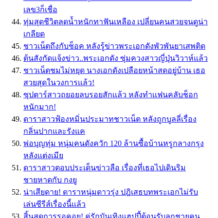
เลข3ก็เชื่อ
ทุ่มสุดชีวิตลดน้ำหนักทาฟันเหลือง เปลี่ยนคนสวยจนดูน่า
เกลียด
ชาวเน็ตถึงกับช็อค หลังรู้ข่าวพระเอกดังพัวพันยาเสพติด
ต้นสังกัดแจ้งข่าว..พระเอกดัง ซุ่มควงสาวญี่ปุ่นวิวาห์แล้ว
ชาวเน็ตชมไม่หยุด นางเอกดังเปลือยหน้าสดอยู่บ้าน เธอ
สวยสุดในวงการเเล้ว!
ซุปตาร์สาวถยอยลบรอยสักเเล้ว หลังทำเเฟนคลับช็อก
หนักมาก!
ดาราสาวฟ้องหมิ่นประมาทชาวเน็ต หลังถูกบูลลี่เรื่อง
กลิ่นปากและรังแค
พ่อบุญทุ่ม หนุ่มคนดังควัก 120 ล้านซื้อบ้านหรูกลางกรุง
หลังเเต่งเมีย
ดาราสาวตอบประเด็นข่าวลือ เรื่องที่เธอไปเดินริม
ชายหาดกับ กงยู
น่าเสียดาย! ดาราหนุ่มดาวรุ่ง ปฎิเสธบทพระเอกไม่รับ
เล่นซีรีส์เรื่องนี้เเล้ว
สิ้นสุดการรอคอย! คู่รักบันเทิงแฮปปี้ต้อนรับลูกชายคน