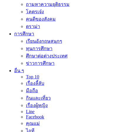
ถามหาความยุติธรรม
โคตรเจ๋ง
คนดีของสังคม
ดราม่า
การศึกษา
เรียนอังกฤษสนุกๆ
ทุนการศึกษา
ศึกษาต่อต่างประเทศ
ข่าวการศึกษา
อื่น ๆ
Top 10
เรื่องลี้ลับ
มือถือ
กินและเที่ยว
เรื่องผู้หญิง
Line
Facebook
คุณแม่
ไอที