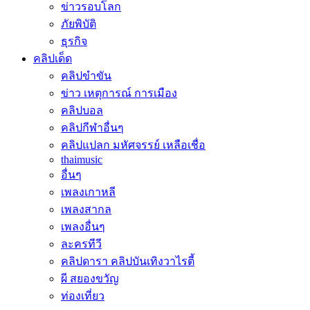
ข่าวรอบโลก
ภัยพิบัติ
ธุรกิจ
คลิปเด็ด
คลิปขำขัน
ข่าว เหตุการณ์ การเมือง
คลิปบอล
คลิปกีฬาอื่นๆ
คลิปแปลก มหัศจรรย์ เหลือเชื่อ
thaimusic
อื่นๆ
เพลงเกาหลี
เพลงสากล
เพลงอื่นๆ
ละครทีวี
คลิปดารา คลิปบันเทิงวาไรตี้
ผี สยองขวัญ
ท่องเที่ยว