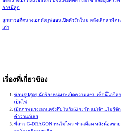
อดีตนางเอกดังป่วยหนักท้อจนเคยคิดลาโลก ซ้ำเจออุปสรรค
การมีลูก
ลูกสาวอดีตนางเอกดังมูฟออนเปิดตัวรักใหม่ หลังเลิกสามีคน
เก่า
เรื่องที่เกี่ยวข้อง
ซ่อนรูปสุดๆ นักร้องหนุ่มระเบิดความเเซ่บ เซ็ตนี้ไอจีลุก
เป็นไฟ
เปิดภาพนางเอกแดจังกึมในวัย52กะรัต แม่เจ้า...ไม่รู้จัก
คำว่าแก่เลย
พี่สาว G-DRAGON​ ทนไม่ไหว ฟาดเดือด หลังน้องชาย