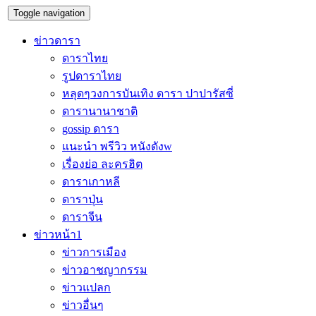
Toggle navigation
ข่าวดารา
ดาราไทย
รูปดาราไทย
หลุดๆวงการบันเทิง ดารา ปาปารัสซี่
ดารานานาชาติ
gossip ดารา
แนะนำ พรีวิว หนังดังw
เรื่องย่อ ละครฮิต
ดาราเกาหลี
ดาราปุ่น
ดาราจีน
ข่าวหน้า1
ข่าวการเมือง
ข่าวอาชญากรรม
ข่าวแปลก
ข่าวอื่นๆ