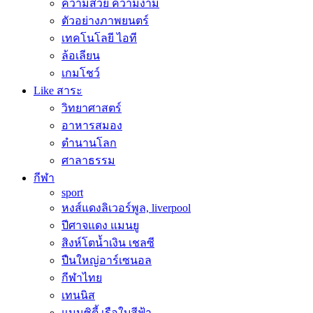
ความสวย ความงาม
ตัวอย่างภาพยนตร์
เทคโนโลยี ไอที
ล้อเลียน
เกมโชว์
Like สาระ
วิทยาศาสตร์
อาหารสมอง
ตำนานโลก
ศาลาธรรม
กีฬา
sport
หงส์แดงลิเวอร์พูล, liverpool
ปีศาจแดง แมนยู
สิงห์โตน้ำเงิน เชลซี
ปืนใหญ่อาร์เซนอล
กีฬาไทย
เทนนิส
แมนซิตี้ เรือใบสีฟ้า