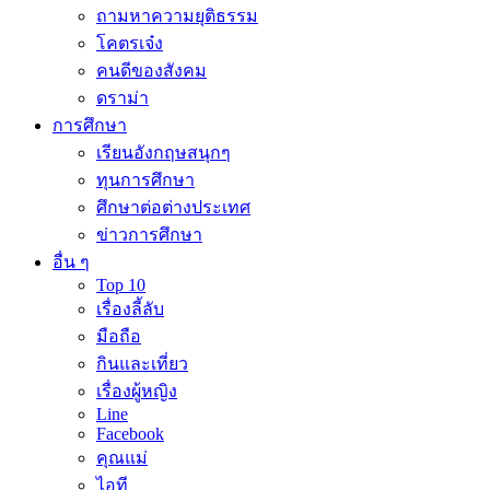
ถามหาความยุติธรรม
โคตรเจ๋ง
คนดีของสังคม
ดราม่า
การศึกษา
เรียนอังกฤษสนุกๆ
ทุนการศึกษา
ศึกษาต่อต่างประเทศ
ข่าวการศึกษา
อื่น ๆ
Top 10
เรื่องลี้ลับ
มือถือ
กินและเที่ยว
เรื่องผู้หญิง
Line
Facebook
คุณแม่
ไอที