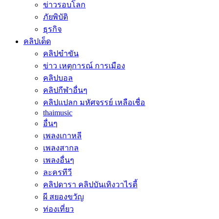
ข่าวรอบโลก
ภัยพิบัติ
ธุรกิจ
คลิปเด็ด
คลิปขำขัน
ข่าว เหตุการณ์ การเมือง
คลิปบอล
คลิปกีฬาอื่นๆ
คลิปแปลก มหัศจรรย์ เหลือเชื่อ
thaimusic
อื่นๆ
เพลงเกาหลี
เพลงสากล
เพลงอื่นๆ
ละครทีวี
คลิปดารา คลิปบันเทิงวาไรตี้
ผี สยองขวัญ
ท่องเที่ยว