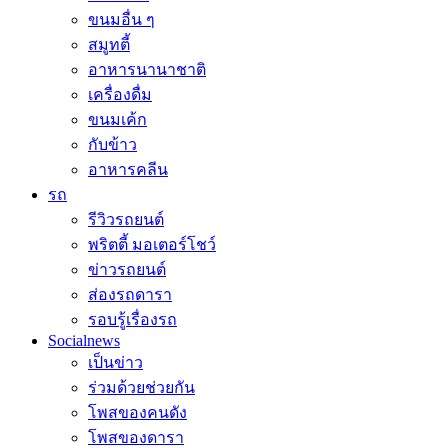
ขนมอื่น ๆ
สมูทตี้
อาหารนานาชาติ
เครื่องดื่ม
ขนมเค้ก
กับข้าว
อาหารคลีน
รถ
รีวิวรถยนต์
พริตตี้ มอเตอร์โชว์
ข่าวรถยนต์
ส่องรถดารา
รอบรู้เรื่องรถ
Socialnews
เป็นข่าว
ร่วมด้วยช่วยกัน
โพสของคนดัง
โพสของดารา