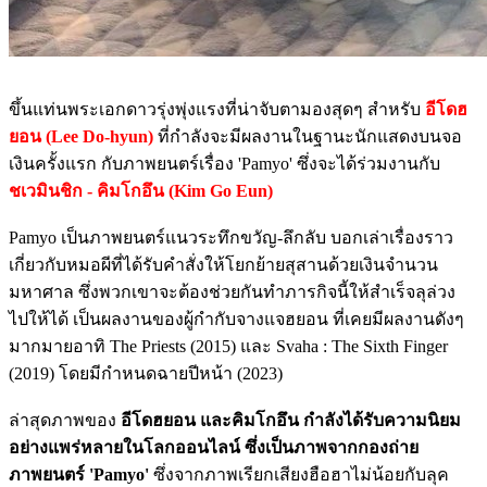
ขึ้นแท่นพระเอกดาวรุ่งพุ่งแรงที่น่าจับตามองสุดๆ สำหรับ
อีโดฮ
ยอน (Lee Do-hyun)
ที่กำลังจะมีผลงานในฐานะนักแสดงบนจอ
เงินครั้งแรก กับภาพยนตร์เรื่อง 'Pamyo' ซึ่งจะได้ร่วมงานกับ
ชเวมินชิก - คิมโกอึน (Kim Go Eun)
Pamyo เป็นภาพยนตร์แนวระทึกขวัญ-ลึกลับ บอกเล่าเรื่องราว
เกี่ยวกับหมอผีที่ได้รับคำสั่งให้โยกย้ายสุสานด้วยเงินจำนวน
มหาศาล ซึ่งพวกเขาจะต้องช่วยกันทำภารกิจนี้ให้สำเร็จลุล่วง
ไปให้ได้ เป็นผลงานของผู้กำกับจางแจฮยอน ที่เคยมีผลงานดังๆ
มากมายอาทิ The Priests (2015) และ Svaha : The Sixth Finger
(2019) โดยมีกำหนดฉายปีหน้า (2023)
ล่าสุดภาพของ
อีโดฮยอน และคิมโกอึน กำลังได้รับความนิยม
อย่างแพร่หลายในโลกออนไลน์ ซึ่งเป็นภาพจากกองถ่าย
ภาพยนตร์ 'Pamyo'
ซึ่งจากภาพเรียกเสียงฮือฮาไม่น้อยกับลุค