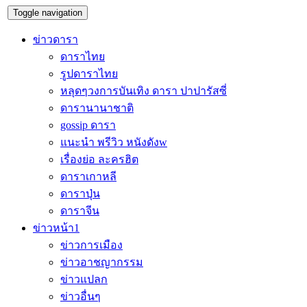
Toggle navigation
ข่าวดารา
ดาราไทย
รูปดาราไทย
หลุดๆวงการบันเทิง ดารา ปาปารัสซี่
ดารานานาชาติ
gossip ดารา
แนะนำ พรีวิว หนังดังw
เรื่องย่อ ละครฮิต
ดาราเกาหลี
ดาราปุ่น
ดาราจีน
ข่าวหน้า1
ข่าวการเมือง
ข่าวอาชญากรรม
ข่าวแปลก
ข่าวอื่นๆ