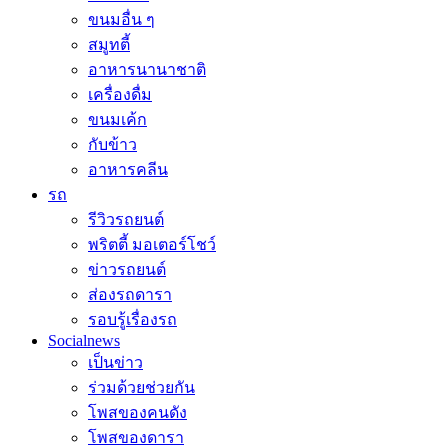
ขนมอื่น ๆ
สมูทตี้
อาหารนานาชาติ
เครื่องดื่ม
ขนมเค้ก
กับข้าว
อาหารคลีน
รถ
รีวิวรถยนต์
พริตตี้ มอเตอร์โชว์
ข่าวรถยนต์
ส่องรถดารา
รอบรู้เรื่องรถ
Socialnews
เป็นข่าว
ร่วมด้วยช่วยกัน
โพสของคนดัง
โพสของดารา