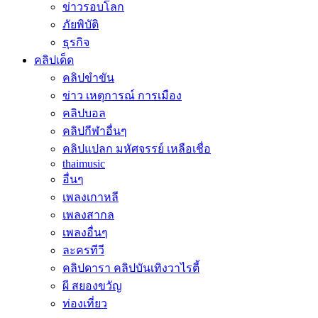
ข่าวรอบโลก
ภัยพิบัติ
ธุรกิจ
คลิปเด็ด
คลิปขำขัน
ข่าว เหตุการณ์ การเมือง
คลิปบอล
คลิปกีฬาอื่นๆ
คลิปแปลก มหัศจรรย์ เหลือเชื่อ
thaimusic
อื่นๆ
เพลงเกาหลี
เพลงสากล
เพลงอื่นๆ
ละครทีวี
คลิปดารา คลิปบันเทิงวาไรตี้
ผี สยองขวัญ
ท่องเที่ยว