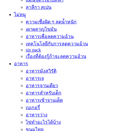
ลาลีกา สเปน
ไม่หมู
ความเชื่อผิด ๆ ลดน้ำหนัก
เผาผลาญไขมัน
อาหารเพื่อลดความอ้วน
เทคโนโลยีกับการลดความอ้วน
six pack
เรื่องที่ต้องรู้ถ้าจะลดความอ้วน
อาหาร
อาหารมังสวิรัติ
อาหารเจ
อาหารจานเดียว
อาหารสำหรับเด็ก
อาหารเช้าจานเด็ด
เบเกอรี่
อาหารว่าง
ไข่ทำอะไรได้บ้าง
ขนมไทย