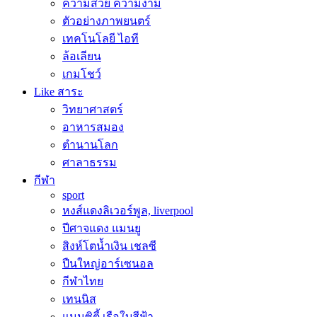
ความสวย ความงาม
ตัวอย่างภาพยนตร์
เทคโนโลยี ไอที
ล้อเลียน
เกมโชว์
Like สาระ
วิทยาศาสตร์
อาหารสมอง
ตำนานโลก
ศาลาธรรม
กีฬา
sport
หงส์แดงลิเวอร์พูล, liverpool
ปีศาจแดง แมนยู
สิงห์โตน้ำเงิน เชลซี
ปืนใหญ่อาร์เซนอล
กีฬาไทย
เทนนิส
แมนซิตี้ เรือใบสีฟ้า