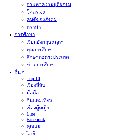
ถามหาความยุติธรรม
โคตรเจ๋ง
คนดีของสังคม
ดราม่า
การศึกษา
เรียนอังกฤษสนุกๆ
ทุนการศึกษา
ศึกษาต่อต่างประเทศ
ข่าวการศึกษา
อื่น ๆ
Top 10
เรื่องลี้ลับ
มือถือ
กินและเที่ยว
เรื่องผู้หญิง
Line
Facebook
คุณแม่
ไอที