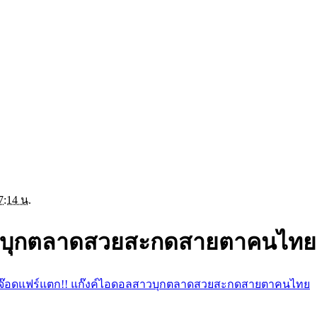
7:14 น.
สาวบุกตลาดสวยสะกดสายตาคนไทย
จ๊อดแฟร์แตก!! แก๊งค์ไอดอลสาวบุกตลาดสวยสะกดสายตาคนไทย