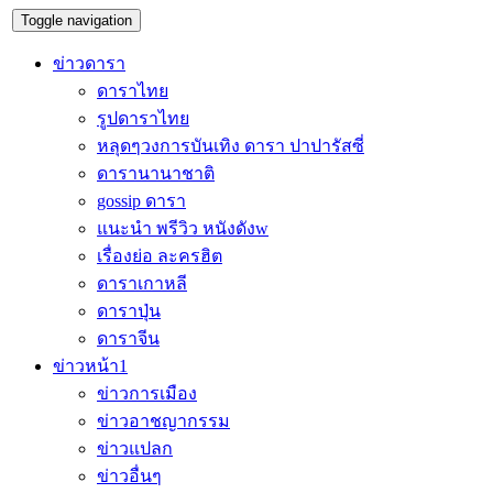
Toggle navigation
ข่าวดารา
ดาราไทย
รูปดาราไทย
หลุดๆวงการบันเทิง ดารา ปาปารัสซี่
ดารานานาชาติ
gossip ดารา
แนะนำ พรีวิว หนังดังw
เรื่องย่อ ละครฮิต
ดาราเกาหลี
ดาราปุ่น
ดาราจีน
ข่าวหน้า1
ข่าวการเมือง
ข่าวอาชญากรรม
ข่าวแปลก
ข่าวอื่นๆ