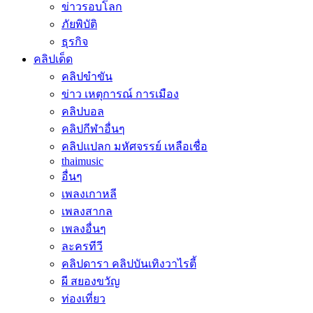
ข่าวรอบโลก
ภัยพิบัติ
ธุรกิจ
คลิปเด็ด
คลิปขำขัน
ข่าว เหตุการณ์ การเมือง
คลิปบอล
คลิปกีฬาอื่นๆ
คลิปแปลก มหัศจรรย์ เหลือเชื่อ
thaimusic
อื่นๆ
เพลงเกาหลี
เพลงสากล
เพลงอื่นๆ
ละครทีวี
คลิปดารา คลิปบันเทิงวาไรตี้
ผี สยองขวัญ
ท่องเที่ยว