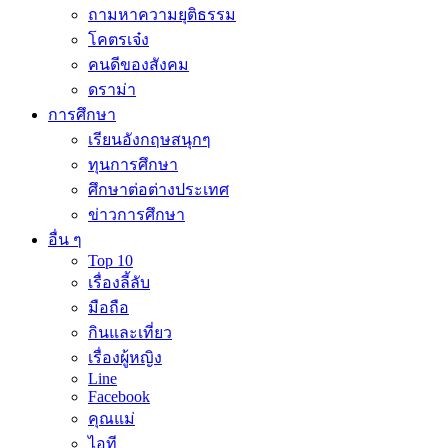
ถามหาความยุติธรรม
โคตรเจ๋ง
คนดีของสังคม
ดราม่า
การศึกษา
เรียนอังกฤษสนุกๆ
ทุนการศึกษา
ศึกษาต่อต่างประเทศ
ข่าวการศึกษา
อื่น ๆ
Top 10
เรื่องลี้ลับ
มือถือ
กินและเที่ยว
เรื่องผู้หญิง
Line
Facebook
คุณแม่
ไอที