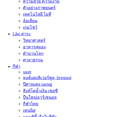
ความสวย ความงาม
ตัวอย่างภาพยนตร์
เทคโนโลยี ไอที
ล้อเลียน
เกมโชว์
Like สาระ
วิทยาศาสตร์
อาหารสมอง
ตำนานโลก
ศาลาธรรม
กีฬา
sport
หงส์แดงลิเวอร์พูล, liverpool
ปีศาจแดง แมนยู
สิงห์โตน้ำเงิน เชลซี
ปืนใหญ่อาร์เซนอล
กีฬาไทย
เทนนิส
แมนซิตี้ เรือใบสีฟ้า