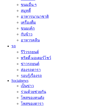
ขนมอื่น ๆ
สมูทตี้
อาหารนานาชาติ
เครื่องดื่ม
ขนมเค้ก
กับข้าว
อาหารคลีน
รถ
รีวิวรถยนต์
พริตตี้ มอเตอร์โชว์
ข่าวรถยนต์
ส่องรถดารา
รอบรู้เรื่องรถ
Socialnews
เป็นข่าว
ร่วมด้วยช่วยกัน
โพสของคนดัง
โพสของดารา