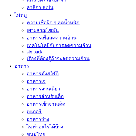
ลาลีกา สเปน
ไม่หมู
ความเชื่อผิด ๆ ลดน้ำหนัก
เผาผลาญไขมัน
อาหารเพื่อลดความอ้วน
เทคโนโลยีกับการลดความอ้วน
six pack
เรื่องที่ต้องรู้ถ้าจะลดความอ้วน
อาหาร
อาหารมังสวิรัติ
อาหารเจ
อาหารจานเดียว
อาหารสำหรับเด็ก
อาหารเช้าจานเด็ด
เบเกอรี่
อาหารว่าง
ไข่ทำอะไรได้บ้าง
ขนมไทย