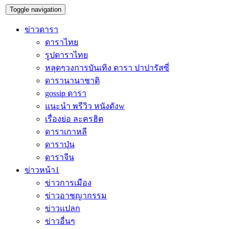
Toggle navigation
ข่าวดารา
ดาราไทย
รูปดาราไทย
หลุดๆวงการบันเทิง ดารา ปาปารัสซี่
ดารานานาชาติ
gossip ดารา
แนะนำ พรีวิว หนังดังw
เรื่องย่อ ละครฮิต
ดาราเกาหลี
ดาราปุ่น
ดาราจีน
ข่าวหน้า1
ข่าวการเมือง
ข่าวอาชญากรรม
ข่าวแปลก
ข่าวอื่นๆ