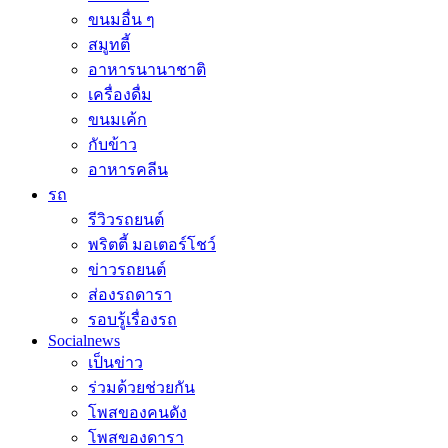
ขนมอื่น ๆ
สมูทตี้
อาหารนานาชาติ
เครื่องดื่ม
ขนมเค้ก
กับข้าว
อาหารคลีน
รถ
รีวิวรถยนต์
พริตตี้ มอเตอร์โชว์
ข่าวรถยนต์
ส่องรถดารา
รอบรู้เรื่องรถ
Socialnews
เป็นข่าว
ร่วมด้วยช่วยกัน
โพสของคนดัง
โพสของดารา