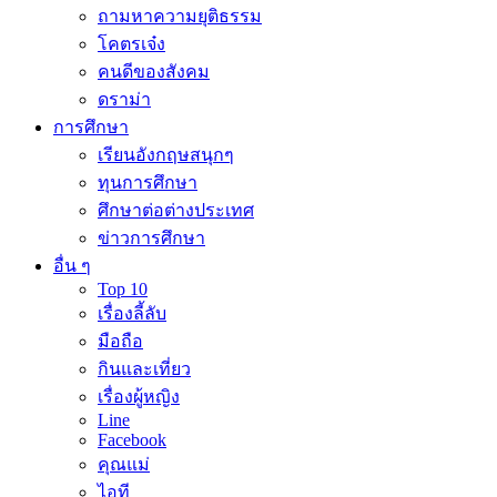
ถามหาความยุติธรรม
โคตรเจ๋ง
คนดีของสังคม
ดราม่า
การศึกษา
เรียนอังกฤษสนุกๆ
ทุนการศึกษา
ศึกษาต่อต่างประเทศ
ข่าวการศึกษา
อื่น ๆ
Top 10
เรื่องลี้ลับ
มือถือ
กินและเที่ยว
เรื่องผู้หญิง
Line
Facebook
คุณแม่
ไอที