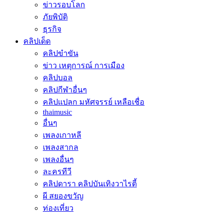
ข่าวรอบโลก
ภัยพิบัติ
ธุรกิจ
คลิปเด็ด
คลิปขำขัน
ข่าว เหตุการณ์ การเมือง
คลิปบอล
คลิปกีฬาอื่นๆ
คลิปแปลก มหัศจรรย์ เหลือเชื่อ
thaimusic
อื่นๆ
เพลงเกาหลี
เพลงสากล
เพลงอื่นๆ
ละครทีวี
คลิปดารา คลิปบันเทิงวาไรตี้
ผี สยองขวัญ
ท่องเที่ยว