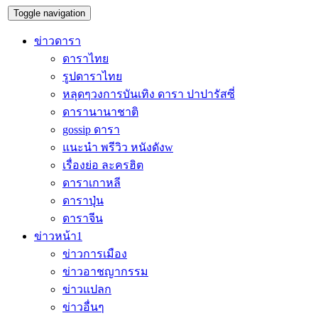
Toggle navigation
ข่าวดารา
ดาราไทย
รูปดาราไทย
หลุดๆวงการบันเทิง ดารา ปาปารัสซี่
ดารานานาชาติ
gossip ดารา
แนะนำ พรีวิว หนังดังw
เรื่องย่อ ละครฮิต
ดาราเกาหลี
ดาราปุ่น
ดาราจีน
ข่าวหน้า1
ข่าวการเมือง
ข่าวอาชญากรรม
ข่าวแปลก
ข่าวอื่นๆ