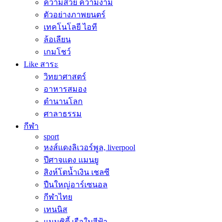
ความสวย ความงาม
ตัวอย่างภาพยนตร์
เทคโนโลยี ไอที
ล้อเลียน
เกมโชว์
Like สาระ
วิทยาศาสตร์
อาหารสมอง
ตำนานโลก
ศาลาธรรม
กีฬา
sport
หงส์แดงลิเวอร์พูล, liverpool
ปีศาจแดง แมนยู
สิงห์โตน้ำเงิน เชลซี
ปืนใหญ่อาร์เซนอล
กีฬาไทย
เทนนิส
แมนซิตี้ เรือใบสีฟ้า