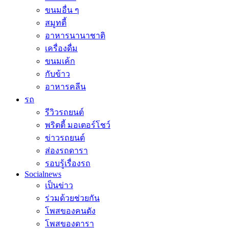
ขนมอื่น ๆ
สมูทตี้
อาหารนานาชาติ
เครื่องดื่ม
ขนมเค้ก
กับข้าว
อาหารคลีน
รถ
รีวิวรถยนต์
พริตตี้ มอเตอร์โชว์
ข่าวรถยนต์
ส่องรถดารา
รอบรู้เรื่องรถ
Socialnews
เป็นข่าว
ร่วมด้วยช่วยกัน
โพสของคนดัง
โพสของดารา