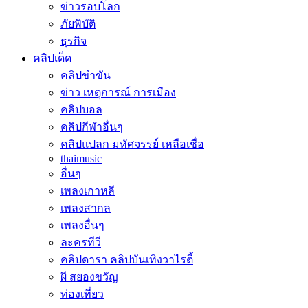
ข่าวรอบโลก
ภัยพิบัติ
ธุรกิจ
คลิปเด็ด
คลิปขำขัน
ข่าว เหตุการณ์ การเมือง
คลิปบอล
คลิปกีฬาอื่นๆ
คลิปแปลก มหัศจรรย์ เหลือเชื่อ
thaimusic
อื่นๆ
เพลงเกาหลี
เพลงสากล
เพลงอื่นๆ
ละครทีวี
คลิปดารา คลิปบันเทิงวาไรตี้
ผี สยองขวัญ
ท่องเที่ยว