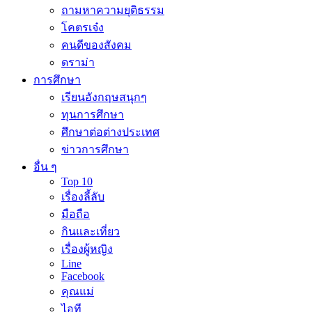
ถามหาความยุติธรรม
โคตรเจ๋ง
คนดีของสังคม
ดราม่า
การศึกษา
เรียนอังกฤษสนุกๆ
ทุนการศึกษา
ศึกษาต่อต่างประเทศ
ข่าวการศึกษา
อื่น ๆ
Top 10
เรื่องลี้ลับ
มือถือ
กินและเที่ยว
เรื่องผู้หญิง
Line
Facebook
คุณแม่
ไอที