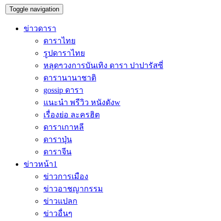
Toggle navigation
ข่าวดารา
ดาราไทย
รูปดาราไทย
หลุดๆวงการบันเทิง ดารา ปาปารัสซี่
ดารานานาชาติ
gossip ดารา
แนะนำ พรีวิว หนังดังw
เรื่องย่อ ละครฮิต
ดาราเกาหลี
ดาราปุ่น
ดาราจีน
ข่าวหน้า1
ข่าวการเมือง
ข่าวอาชญากรรม
ข่าวแปลก
ข่าวอื่นๆ