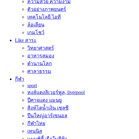
ความสวย ความงาม
ตัวอย่างภาพยนตร์
เทคโนโลยี ไอที
ล้อเลียน
เกมโชว์
Like สาระ
วิทยาศาสตร์
อาหารสมอง
ตำนานโลก
ศาลาธรรม
กีฬา
sport
หงส์แดงลิเวอร์พูล, liverpool
ปีศาจแดง แมนยู
สิงห์โตน้ำเงิน เชลซี
ปืนใหญ่อาร์เซนอล
กีฬาไทย
เทนนิส
แมนซิตี้ เรือใบสีฟ้า