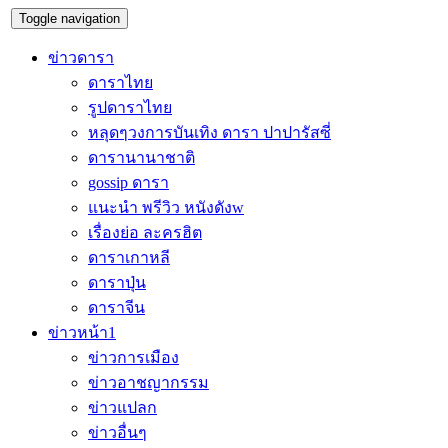
Toggle navigation
ข่าวดารา
ดาราไทย
รูปดาราไทย
หลุดๆวงการบันเทิง ดารา ปาปารัสซี่
ดารานานาชาติ
gossip ดารา
แนะนำ พรีวิว หนังดังw
เรื่องย่อ ละครฮิต
ดาราเกาหลี
ดาราปุ่น
ดาราจีน
ข่าวหน้า1
ข่าวการเมือง
ข่าวอาชญากรรม
ข่าวแปลก
ข่าวอื่นๆ