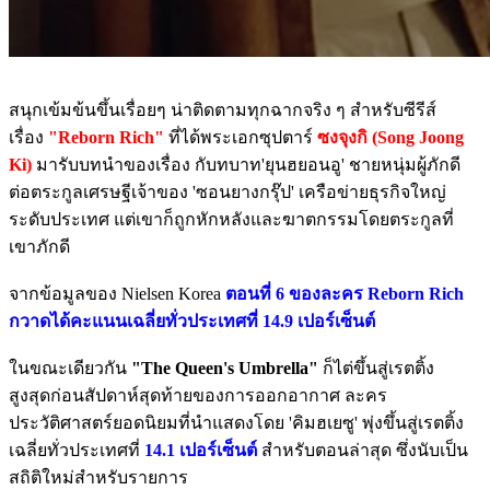
สนุกเข้มข้นขึ้นเรื่อยๆ น่าติดตามทุกฉากจริง ๆ สำหรับซีรีส์
เรื่อง
"Reborn Rich"
ที่ได้พระเอกซุปตาร์
ซงจุงกิ (Song Joong
Ki)
มารับบทนำของเรื่อง กับทบาท'ยุนฮยอนอู' ชายหนุ่มผู้ภักดี
ต่อตระกูลเศรษฐีเจ้าของ 'ซอนยางกรุ๊ป' เครือข่ายธุรกิจใหญ่
ระดับประเทศ แต่เขาก็ถูกหักหลังและฆาตกรรมโดยตระกูลที่
เขาภักดี
จากข้อมูลของ Nielsen Korea
ตอนที่ 6 ของละคร Reborn Rich
กวาดได้คะแนนเฉลี่ยทั่วประเทศที่ 14.9 เปอร์เซ็นต์
ในขณะเดียวกัน
"The Queen's Umbrella"
ก็ไต่ขึ้นสู่เรตติ้ง
สูงสุดก่อนสัปดาห์สุดท้ายของการออกอากาศ ละคร
ประวัติศาสตร์ยอดนิยมที่นำแสดงโดย 'คิมฮเยซู' พุ่งขึ้นสู่เรตติ้ง
เฉลี่ยทั่วประเทศที่
14.1 เปอร์เซ็นต์
สำหรับตอนล่าสุด ซึ่งนับเป็น
สถิติใหม่สำหรับรายการ