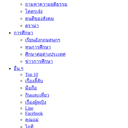
ถามหาความยุติธรรม
โคตรเจ๋ง
คนดีของสังคม
ดราม่า
การศึกษา
เรียนอังกฤษสนุกๆ
ทุนการศึกษา
ศึกษาต่อต่างประเทศ
ข่าวการศึกษา
อื่น ๆ
Top 10
เรื่องลี้ลับ
มือถือ
กินและเที่ยว
เรื่องผู้หญิง
Line
Facebook
คุณแม่
ไอที