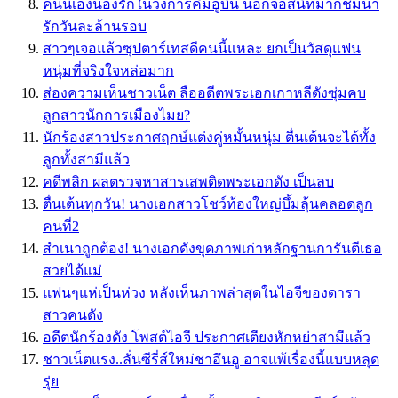
คนนี้เองน้องรักในวงการคิมอูบิน นอกจอสนิทมากชมน่า
รักวันละล้านรอบ
สาวๆเจอแล้วซุปตาร์เทสดีคนนี้แหละ ยกเป็นวัสดุแฟน
หนุ่มที่จริงใจหล่อมาก
ส่องความเห็นชาวเน็ต ลืออดีตพระเอกเกาหลีดังซุ่มคบ
ลูกสาวนักการเมืองไมย?
นักร้องสาวประกาศฤกษ์แต่งคู่หมั้นหนุ่ม ตื่นเต้นจะได้ทั้ง
ลูกทั้งสามีแล้ว
คดีพลิก ผลตรวจหาสารเสพติดพระเอกดัง เป็นลบ
ตื่นเต้นทุกวัน! นางเอกสาวโชว์ท้องใหญ่บึ้มลุ้นคลอดลูก
คนที่2
สำเนาถูกต้อง! นางเอกดังขุดภาพเก่าหลักฐานการันตีเธอ
สวยได้แม่
แฟนๆแห่เป็นห่วง หลังเห็นภาพล่าสุดในไอจีของดารา
สาวคนดัง
อดีตนักร้องดัง โพสต์ไอจี ประกาศเตียงหักหย่าสามีแล้ว
ชาวเน็ตแรง..ลั่นซีรี่ส์ใหม่ชาอึนอู อาจแพ้เรื่องนี้แบบหลุด
รุ่ย