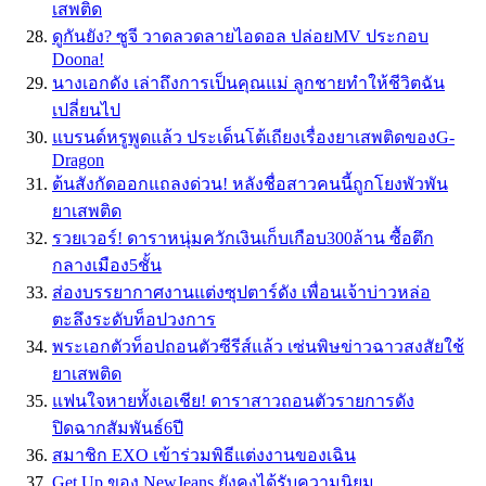
เสพติด
ดูกันยัง? ซูจี วาดลวดลายไอดอล ปล่อยMV ประกอบ
Doona!
นางเอกดัง เล่าถึงการเป็นคุณแม่ ลูกชายทำให้ชีวิตฉัน
เปลี่ยนไป
แบรนด์หรูพูดแล้ว ประเด็นโต้เถียงเรื่องยาเสพติดของG-
Dragon
ต้นสังกัดออกแถลงด่วน! หลังชื่อสาวคนนี้ถูกโยงพัวพัน
ยาเสพติด
รวยเวอร์! ดาราหนุ่มควักเงินเก็บเกือบ300ล้าน ซื้อตึก
กลางเมือง5ชั้น
ส่องบรรยากาศงานแต่งซุปตาร์ดัง เพื่อนเจ้าบ่าวหล่อ
ตะลึงระดับท็อปวงการ
พระเอกตัวท็อปถอนตัวซีรีส์แล้ว เซ่นพิษข่าวฉาวสงสัยใช้
ยาเสพติด
แฟนใจหายทั้งเอเชีย! ดาราสาวถอนตัวรายการดัง
ปิดฉากสัมพันธ์6ปี
สมาชิก EXO เข้าร่วมพิธีแต่งงานของเฉิน
Get Up ของ NewJeans ยังคงได้รับความนิยม