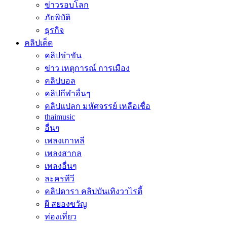
ข่าวรอบโลก
ภัยพิบัติ
ธุรกิจ
คลิปเด็ด
คลิปขำขัน
ข่าว เหตุการณ์ การเมือง
คลิปบอล
คลิปกีฬาอื่นๆ
คลิปแปลก มหัศจรรย์ เหลือเชื่อ
thaimusic
อื่นๆ
เพลงเกาหลี
เพลงสากล
เพลงอื่นๆ
ละครทีวี
คลิปดารา คลิปบันเทิงวาไรตี้
ผี สยองขวัญ
ท่องเที่ยว