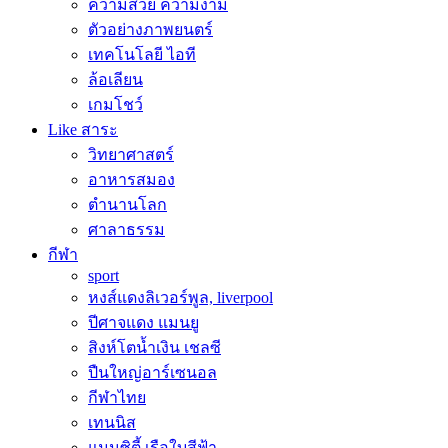
ความสวย ความงาม
ตัวอย่างภาพยนตร์
เทคโนโลยี ไอที
ล้อเลียน
เกมโชว์
Like สาระ
วิทยาศาสตร์
อาหารสมอง
ตำนานโลก
ศาลาธรรม
กีฬา
sport
หงส์แดงลิเวอร์พูล, liverpool
ปีศาจแดง แมนยู
สิงห์โตน้ำเงิน เชลซี
ปืนใหญ่อาร์เซนอล
กีฬาไทย
เทนนิส
แมนซิตี้ เรือใบสีฟ้า