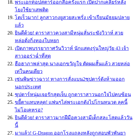
พระเอกท็อปสตาร์ออกสื่อครั้งแรก เปิดปากเคลียร์หลัง
โยงใช้ยาเสพติด
โตเร็วมาก! ลูกสาวกงยูสวยสะพรั่ง เข้าเรียนมัธยมปลาย
แล้ว
ยินดีด้วย! ดาราสาวควงสามีหนุ่มลั่นระฆังวิวาห์ สวย
หล่อดั่งกิ่งทองใบหยก
เปิดภาพบรรยากาศวันวิวาห์ นักเเสดงรุ่นใหญ่วัย 43 เจ้า
สาวออร่าฉ่ำที่สุด
ฮือฮาภาพล่าสุด นางเอกขวัญใจ ตัดผมสั้นเเล้ว สวยหล่อ
เท่ในคนเดียว
เซ่นพิษข่าวฉาว! ทางการสั่งแบน2ซุปตาร์ดังห้ามออก
นอกประเทศ
ซุปตาร์หนุ่มเจอรักสุดเจ็บ ถูกดาราสาวนอกใจไปคบซ้อน
ขยี้ตาเเทบหลุด! เเฟนๆไล่พระเอกดังไปโกนหนวด ลุคนี้
ไม่โอเคหรอ?
ยินดีด้วย! ดาราสาวมากฝีมือควงสามีเด็กสละโสดแล้ววัน
นี้
มาแล้ว! G-Dragon ออกโรงแถลงหลังถูกสอบพัวพันยา