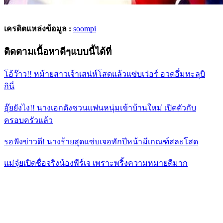
เครดิตแหล่งข้อมูล :
soompi
ติดตามเนื้อหาดีๆแบบนี้ได้ที่
โอ้ว๊าว!! หม้ายสาวเจ้าเสน่ห์โสดแล้วแซ่บเว่อร์ อวดอึ๋มทะลุบิ
กินี่
อุ๊ยยังไง!! นางเอกดังชวนแฟนหนุ่มเข้าบ้านใหม่ เปิดตัวกับ
ครอบครัวแล้ว
รอฟังข่าวดี! นางร้ายสุดแซ่บเจอทักปีหน้ามีเกณฑ์สละโสด
แม่จุ๋ยเปิดชื่อจริงน้องพีร์เจ เพราะพริ้งความหมายดีมาก