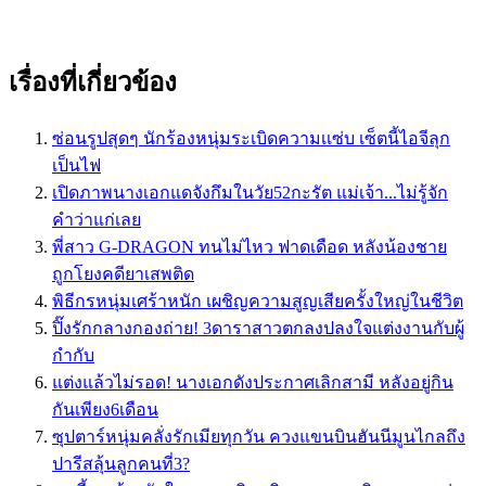
เรื่องที่เกี่ยวข้อง
ซ่อนรูปสุดๆ นักร้องหนุ่มระเบิดความเเซ่บ เซ็ตนี้ไอจีลุก
เป็นไฟ
เปิดภาพนางเอกแดจังกึมในวัย52กะรัต แม่เจ้า...ไม่รู้จัก
คำว่าแก่เลย
พี่สาว G-DRAGON​ ทนไม่ไหว ฟาดเดือด หลังน้องชาย
ถูกโยงคดียาเสพติด
พิธีกรหนุ่มเศร้าหนัก เผชิญความสูญเสียครั้งใหญ่ในชีวิต
ปิ๊งรักกลางกองถ่าย! 3ดาราสาวตกลงปลงใจแต่งงานกับผู้
กำกับ
แต่งแล้วไม่รอด! นางเอกดังประกาศเลิกสามี หลังอยู่กิน
กันเพียง6เดือน
ซุปตาร์หนุ่มคลั่งรักเมียทุกวัน ควงแขนบินฮันนีมูนไกลถึง
ปารีสลุ้นลูกคนที่3?