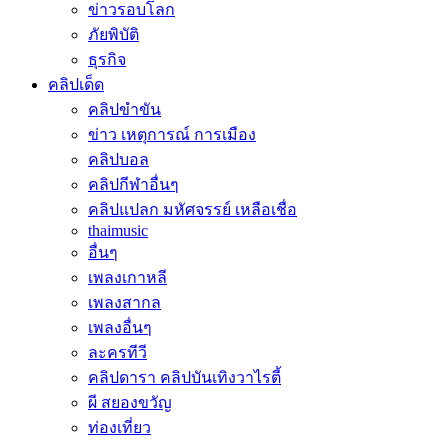
ข่าวรอบโลก
ภัยพิบัติ
ธุรกิจ
คลิปเด็ด
คลิปขำขัน
ข่าว เหตุการณ์ การเมือง
คลิปบอล
คลิปกีฬาอื่นๆ
คลิปแปลก มหัศจรรย์ เหลือเชื่อ
thaimusic
อื่นๆ
เพลงเกาหลี
เพลงสากล
เพลงอื่นๆ
ละครทีวี
คลิปดารา คลิปบันเทิงวาไรตี้
ผี สยองขวัญ
ท่องเที่ยว