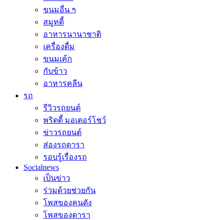
ขนมอื่น ๆ
สมูทตี้
อาหารนานาชาติ
เครื่องดื่ม
ขนมเค้ก
กับข้าว
อาหารคลีน
รถ
รีวิวรถยนต์
พริตตี้ มอเตอร์โชว์
ข่าวรถยนต์
ส่องรถดารา
รอบรู้เรื่องรถ
Socialnews
เป็นข่าว
ร่วมด้วยช่วยกัน
โพสของคนดัง
โพสของดารา