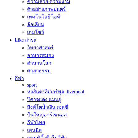
ความสวย ความงาม
ตัวอย่างภาพยนตร์
เทคโนโลยี ไอที
ล้อเลียน
เกมโชว์
Like สาระ
วิทยาศาสตร์
อาหารสมอง
ตำนานโลก
ศาลาธรรม
กีฬา
sport
หงส์แดงลิเวอร์พูล, liverpool
ปีศาจแดง แมนยู
สิงห์โตน้ำเงิน เชลซี
ปืนใหญ่อาร์เซนอล
กีฬาไทย
เทนนิส
แมนซิตี้ เรือใบสีฟ้า