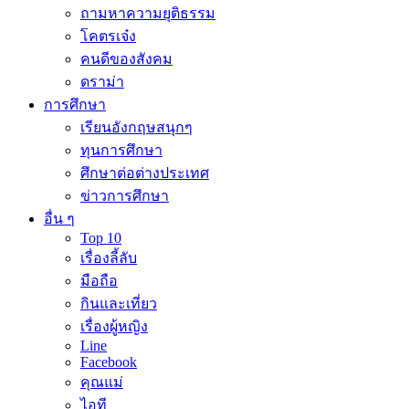
ถามหาความยุติธรรม
โคตรเจ๋ง
คนดีของสังคม
ดราม่า
การศึกษา
เรียนอังกฤษสนุกๆ
ทุนการศึกษา
ศึกษาต่อต่างประเทศ
ข่าวการศึกษา
อื่น ๆ
Top 10
เรื่องลี้ลับ
มือถือ
กินและเที่ยว
เรื่องผู้หญิง
Line
Facebook
คุณแม่
ไอที