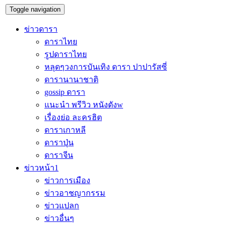
Toggle navigation
ข่าวดารา
ดาราไทย
รูปดาราไทย
หลุดๆวงการบันเทิง ดารา ปาปารัสซี่
ดารานานาชาติ
gossip ดารา
แนะนำ พรีวิว หนังดังw
เรื่องย่อ ละครฮิต
ดาราเกาหลี
ดาราปุ่น
ดาราจีน
ข่าวหน้า1
ข่าวการเมือง
ข่าวอาชญากรรม
ข่าวแปลก
ข่าวอื่นๆ