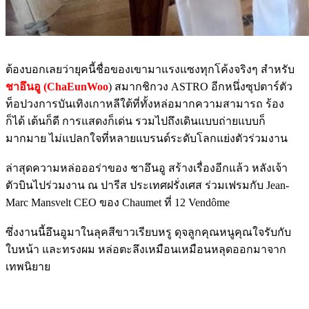
ต้องบอกเลยว่ายุคนี้ชื่อของเขามาแรงแซงทุกโค้งจริงๆ สำหรับ
ชาอึนอู (ChaEunWoo
) สมากชิกวง ASTRO อีกหนึ่งซุปตาร์ตัว
ท็อปวงการบันเทิงเกาหลีใต้ที่ทั้งหล่อมากความสามารถ ร้อง
ก็ได้ เต้นก็ดี การแสดงก็เด่น รวมไปถึงเดินแบบถ่ายแบบก็
มากมาย ไม่แปลกใจที่หลายแบรนด์ระดับโลกแย่งตัวร่วมงาน
ล่าสุดความหล่อออร่าของ ชาอึนอู สร้างเรื่องอีกแล้ว หลังเจ้า
ตัวบินไปร่วมงาน ณ ปารีส ประเทศฝรั่งเศส ร่วมเฟรมกับ Jean-
Marc Mansvelt CEO ของ Chaumet ที่ 12 Vendôme
ซึ่งงานนี้อึนอูมาในลุคสีขาวเรียบหรู ดุจลูกคุณหนูคุณใจรับกับ
ใบหน้า และทรงผม หล่อตะลึงเหมือนเหมือนหลุดออกมาจาก
เทพนิยาย