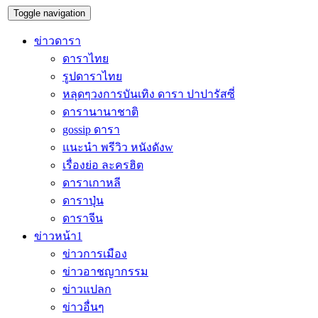
Toggle navigation
ข่าวดารา
ดาราไทย
รูปดาราไทย
หลุดๆวงการบันเทิง ดารา ปาปารัสซี่
ดารานานาชาติ
gossip ดารา
แนะนำ พรีวิว หนังดังw
เรื่องย่อ ละครฮิต
ดาราเกาหลี
ดาราปุ่น
ดาราจีน
ข่าวหน้า1
ข่าวการเมือง
ข่าวอาชญากรรม
ข่าวแปลก
ข่าวอื่นๆ