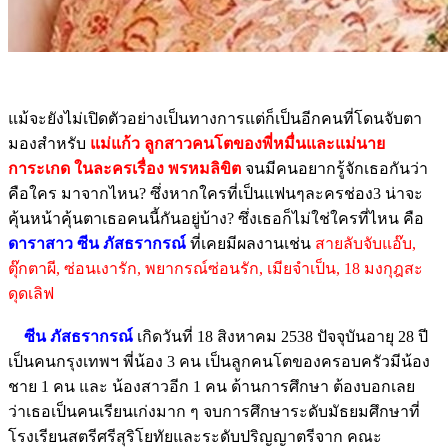
แม้จะยังไม่เปิดตัวอย่างเป็นทางการแต่ก็เป็นอีกคนที่โดนจับตา
มองสำหรับ
แม่แก้ว ลูกสาวคนโตของพี่หมื่นและแม่นาย
การะเกด ในละครเรื่อง พรหมลิขิต
จนมีคนอยากรู้จักเธอกันว่า
คือใคร มาจากไหน? ซึ่งหากใครที่เป็นแฟนๆละครช่อง3 น่าจะ
คุ้นหน้าคุ้นตาเธอคนนี้กันอยู่บ้าง? ซึ่งเธอก็ไม่ใช่ใครที่ไหน คือ
ดาราสาว ซีน ภัสธรากรณ์
ที่เคยมีผลงานเช่น
สายลับจับแอ๊บ,
ตุ๊กตาผี, ซ่อนเงารัก, พยากรณ์ซ่อนรัก, เมียจำเป็น, 18 มงกุฎสะ
ดุดเลิฟ
ซีน ภัสธรากรณ์
เกิดวันที่ 18 สิงหาคม 2538 ปัจจุบันอายุ 28 ปี
เป็นคนกรุงเทพฯ พี่น้อง 3 คน เป็นลูกคนโตของครอบครัวมีน้อง
ชาย 1 คน และ น้องสาวอีก 1 คน ด้านการศึกษา ต้องบอกเลย
ว่าเธอเป็นคนเรียนเก่งมาก ๆ จบการศึกษาระดับมัธยมศึกษาที่
โรงเรียนสตรีศรีสุริโยทัยและระดับปริญญาตรีจาก คณะ