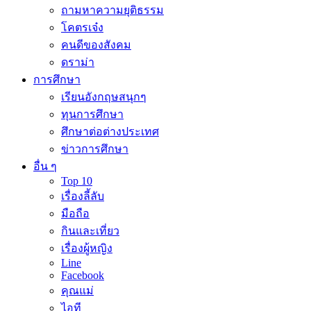
ถามหาความยุติธรรม
โคตรเจ๋ง
คนดีของสังคม
ดราม่า
การศึกษา
เรียนอังกฤษสนุกๆ
ทุนการศึกษา
ศึกษาต่อต่างประเทศ
ข่าวการศึกษา
อื่น ๆ
Top 10
เรื่องลี้ลับ
มือถือ
กินและเที่ยว
เรื่องผู้หญิง
Line
Facebook
คุณแม่
ไอที