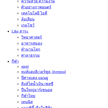
ความสวย ความงาม
ตัวอย่างภาพยนตร์
เทคโนโลยี ไอที
ล้อเลียน
เกมโชว์
Like สาระ
วิทยาศาสตร์
อาหารสมอง
ตำนานโลก
ศาลาธรรม
กีฬา
sport
หงส์แดงลิเวอร์พูล, liverpool
ปีศาจแดง แมนยู
สิงห์โตน้ำเงิน เชลซี
ปืนใหญ่อาร์เซนอล
กีฬาไทย
เทนนิส
แมนซิตี้ เรือใบสีฟ้า