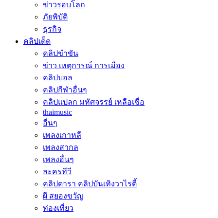
ข่าวรอบโลก
ภัยพิบัติ
ธุรกิจ
คลิปเด็ด
คลิปขำขัน
ข่าว เหตุการณ์ การเมือง
คลิปบอล
คลิปกีฬาอื่นๆ
คลิปแปลก มหัศจรรย์ เหลือเชื่อ
thaimusic
อื่นๆ
เพลงเกาหลี
เพลงสากล
เพลงอื่นๆ
ละครทีวี
คลิปดารา คลิปบันเทิงวาไรตี้
ผี สยองขวัญ
ท่องเที่ยว