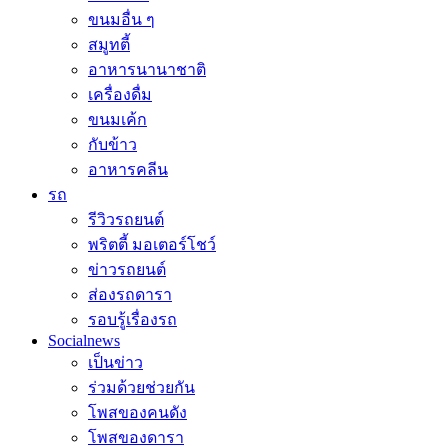
ขนมอื่น ๆ
สมูทตี้
อาหารนานาชาติ
เครื่องดื่ม
ขนมเค้ก
กับข้าว
อาหารคลีน
รถ
รีวิวรถยนต์
พริตตี้ มอเตอร์โชว์
ข่าวรถยนต์
ส่องรถดารา
รอบรู้เรื่องรถ
Socialnews
เป็นข่าว
ร่วมด้วยช่วยกัน
โพสของคนดัง
โพสของดารา