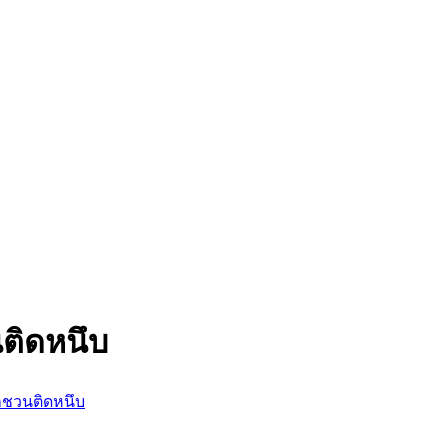
นติดหนึบ
กชวนติดหนึบ