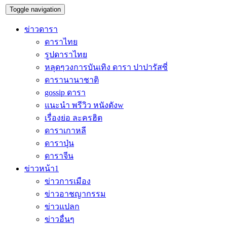
Toggle navigation
ข่าวดารา
ดาราไทย
รูปดาราไทย
หลุดๆวงการบันเทิง ดารา ปาปารัสซี่
ดารานานาชาติ
gossip ดารา
แนะนำ พรีวิว หนังดังw
เรื่องย่อ ละครฮิต
ดาราเกาหลี
ดาราปุ่น
ดาราจีน
ข่าวหน้า1
ข่าวการเมือง
ข่าวอาชญากรรม
ข่าวแปลก
ข่าวอื่นๆ