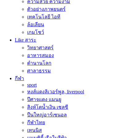
ความสวย ความงาม
ตัวอย่างภาพยนตร์
เทคโนโลยี ไอที
ล้อเลียน
เกมโชว์
Like สาระ
วิทยาศาสตร์
อาหารสมอง
ตำนานโลก
ศาลาธรรม
กีฬา
sport
หงส์แดงลิเวอร์พูล, liverpool
ปีศาจแดง แมนยู
สิงห์โตน้ำเงิน เชลซี
ปืนใหญ่อาร์เซนอล
กีฬาไทย
เทนนิส
แมนซิตี้ เรือใบสีฟ้า