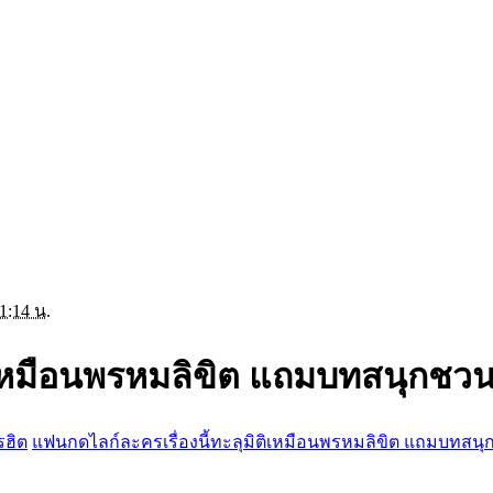
1:14 น.
ติเหมือนพรหมลิขิต แถมบทสนุกชว
รฮิต
แฟนกดไลก์ละครเรื่องนี้ทะลุมิติเหมือนพรหมลิขิต แถมบทสนุ