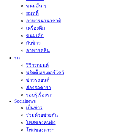
ขนมอื่น ๆ
สมูทตี้
อาหารนานาชาติ
เครื่องดื่ม
ขนมเค้ก
กับข้าว
อาหารคลีน
รถ
รีวิวรถยนต์
พริตตี้ มอเตอร์โชว์
ข่าวรถยนต์
ส่องรถดารา
รอบรู้เรื่องรถ
Socialnews
เป็นข่าว
ร่วมด้วยช่วยกัน
โพสของคนดัง
โพสของดารา