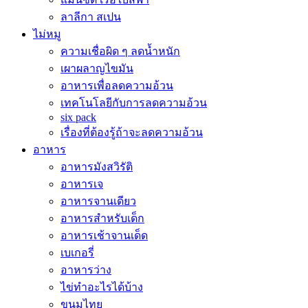
ลาลีกา สเปน
ไม่หมู
ความเชื่อผิด ๆ ลดน้ำหนัก
เผาผลาญไขมัน
อาหารเพื่อลดความอ้วน
เทคโนโลยีกับการลดความอ้วน
six pack
เรื่องที่ต้องรู้ถ้าจะลดความอ้วน
อาหาร
อาหารมังสวิรัติ
อาหารเจ
อาหารจานเดียว
อาหารสำหรับเด็ก
อาหารเช้าจานเด็ด
เบเกอรี่
อาหารว่าง
ไข่ทำอะไรได้บ้าง
ขนมไทย