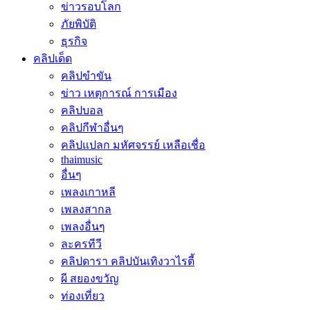
ข่าวรอบโลก
ภัยพิบัติ
ธุรกิจ
คลิปเด็ด
คลิปขำขัน
ข่าว เหตุการณ์ การเมือง
คลิปบอล
คลิปกีฬาอื่นๆ
คลิปแปลก มหัศจรรย์ เหลือเชื่อ
thaimusic
อื่นๆ
เพลงเกาหลี
เพลงสากล
เพลงอื่นๆ
ละครทีวี
คลิปดารา คลิปบันเทิงวาไรตี้
ผี สยองขวัญ
ท่องเที่ยว