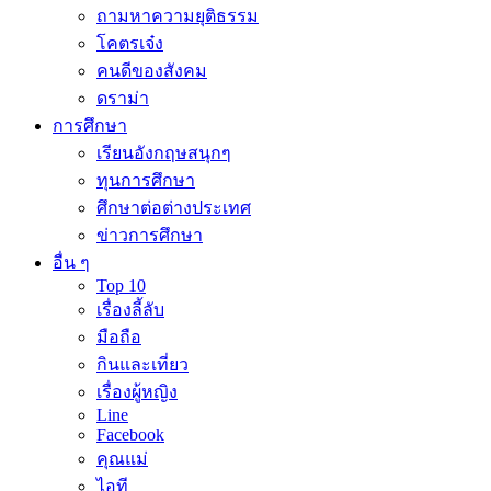
ถามหาความยุติธรรม
โคตรเจ๋ง
คนดีของสังคม
ดราม่า
การศึกษา
เรียนอังกฤษสนุกๆ
ทุนการศึกษา
ศึกษาต่อต่างประเทศ
ข่าวการศึกษา
อื่น ๆ
Top 10
เรื่องลี้ลับ
มือถือ
กินและเที่ยว
เรื่องผู้หญิง
Line
Facebook
คุณแม่
ไอที