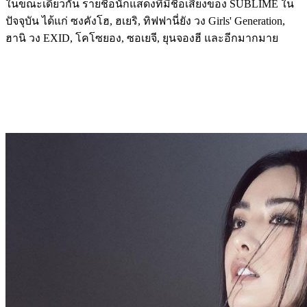
ในขณะเดียวกัน รายชื่อนักแสดงที่มีชื่อเสียงของ SUBLIME ใน
ปัจจุบัน ได้แก่ ซงคังโฮ, ฮเยริ, ทิฟฟานี่ยัง วง Girls' Generation,
ฮานิ วง EXID, โคโซยอง, ซอเยจี, ยุนจองฮี และอีกมากมาย