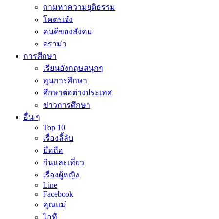
ถามหาความยุติธรรม
โคตรเจ๋ง
คนดีของสังคม
ดราม่า
การศึกษา
เรียนอังกฤษสนุกๆ
ทุนการศึกษา
ศึกษาต่อต่างประเทศ
ข่าวการศึกษา
อื่น ๆ
Top 10
เรื่องลี้ลับ
มือถือ
กินและเที่ยว
เรื่องผู้หญิง
Line
Facebook
คุณแม่
ไอที