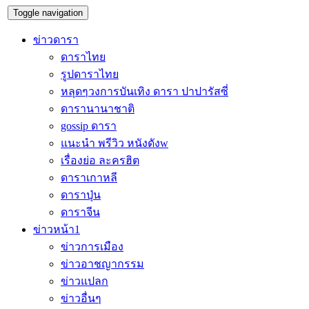
Toggle navigation
ข่าวดารา
ดาราไทย
รูปดาราไทย
หลุดๆวงการบันเทิง ดารา ปาปารัสซี่
ดารานานาชาติ
gossip ดารา
แนะนำ พรีวิว หนังดังw
เรื่องย่อ ละครฮิต
ดาราเกาหลี
ดาราปุ่น
ดาราจีน
ข่าวหน้า1
ข่าวการเมือง
ข่าวอาชญากรรม
ข่าวแปลก
ข่าวอื่นๆ