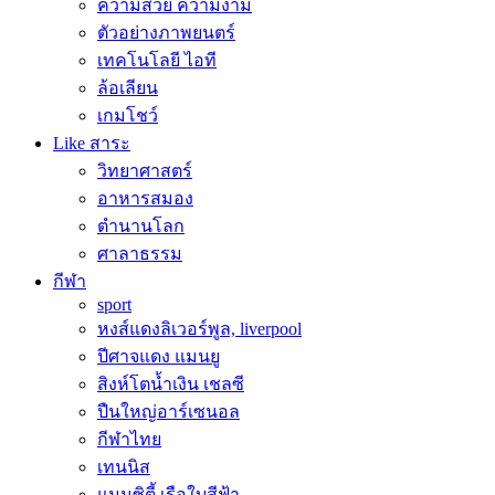
ความสวย ความงาม
ตัวอย่างภาพยนตร์
เทคโนโลยี ไอที
ล้อเลียน
เกมโชว์
Like สาระ
วิทยาศาสตร์
อาหารสมอง
ตำนานโลก
ศาลาธรรม
กีฬา
sport
หงส์แดงลิเวอร์พูล, liverpool
ปีศาจแดง แมนยู
สิงห์โตน้ำเงิน เชลซี
ปืนใหญ่อาร์เซนอล
กีฬาไทย
เทนนิส
แมนซิตี้ เรือใบสีฟ้า