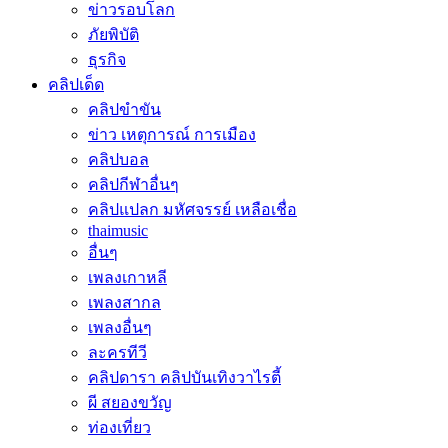
ข่าวรอบโลก
ภัยพิบัติ
ธุรกิจ
คลิปเด็ด
คลิปขำขัน
ข่าว เหตุการณ์ การเมือง
คลิปบอล
คลิปกีฬาอื่นๆ
คลิปแปลก มหัศจรรย์ เหลือเชื่อ
thaimusic
อื่นๆ
เพลงเกาหลี
เพลงสากล
เพลงอื่นๆ
ละครทีวี
คลิปดารา คลิปบันเทิงวาไรตี้
ผี สยองขวัญ
ท่องเที่ยว