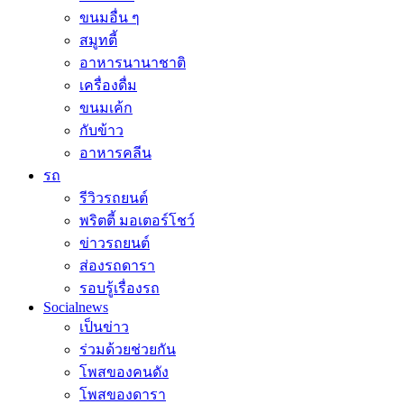
ขนมอื่น ๆ
สมูทตี้
อาหารนานาชาติ
เครื่องดื่ม
ขนมเค้ก
กับข้าว
อาหารคลีน
รถ
รีวิวรถยนต์
พริตตี้ มอเตอร์โชว์
ข่าวรถยนต์
ส่องรถดารา
รอบรู้เรื่องรถ
Socialnews
เป็นข่าว
ร่วมด้วยช่วยกัน
โพสของคนดัง
โพสของดารา