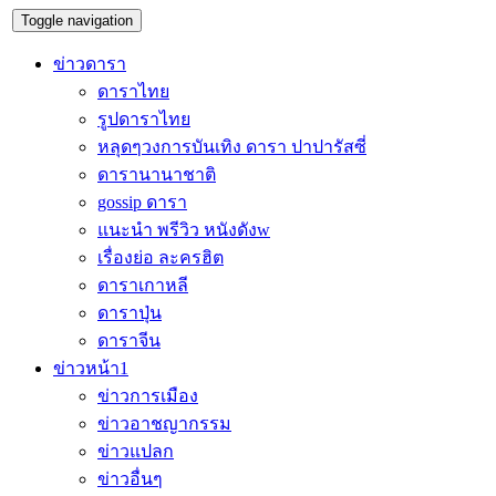
Toggle navigation
ข่าวดารา
ดาราไทย
รูปดาราไทย
หลุดๆวงการบันเทิง ดารา ปาปารัสซี่
ดารานานาชาติ
gossip ดารา
แนะนำ พรีวิว หนังดังw
เรื่องย่อ ละครฮิต
ดาราเกาหลี
ดาราปุ่น
ดาราจีน
ข่าวหน้า1
ข่าวการเมือง
ข่าวอาชญากรรม
ข่าวแปลก
ข่าวอื่นๆ