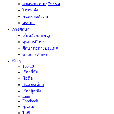
ถามหาความยุติธรรม
โคตรเจ๋ง
คนดีของสังคม
ดราม่า
การศึกษา
เรียนอังกฤษสนุกๆ
ทุนการศึกษา
ศึกษาต่อต่างประเทศ
ข่าวการศึกษา
อื่น ๆ
Top 10
เรื่องลี้ลับ
มือถือ
กินและเที่ยว
เรื่องผู้หญิง
Line
Facebook
คุณแม่
ไอที