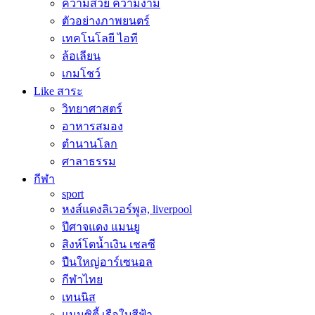
ความสวย ความงาม
ตัวอย่างภาพยนตร์
เทคโนโลยี ไอที
ล้อเลียน
เกมโชว์
Like สาระ
วิทยาศาสตร์
อาหารสมอง
ตำนานโลก
ศาลาธรรม
กีฬา
sport
หงส์แดงลิเวอร์พูล, liverpool
ปีศาจแดง แมนยู
สิงห์โตน้ำเงิน เชลซี
ปืนใหญ่อาร์เซนอล
กีฬาไทย
เทนนิส
แมนซิตี้ เรือใบสีฟ้า