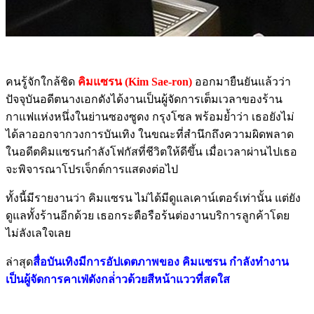
คนรู้จักใกล้ชิด
คิมแซรน (Kim Sae-ron)
ออกมายืนยันแล้วว่า
ปัจจุบันอดีตนางเอกดังได้งานเป็นผู้จัดการเต็มเวลาของร้าน
กาแฟแห่งหนึ่งในย่านซองซูดง กรุงโซล พร้อมย้ำว่า เธอยังไม่
ได้ลาออกจากวงการบันเทิง ในขณะที่สำนึกถึงความผิดพลาด
ในอดีตคิมแซรนกำลังโฟกัสที่ชีวิตให้ดีขึ้น เมื่อเวลาผ่านไปเธอ
จะพิจารณาโปรเจ็กต์การแสดงต่อไป
ทั้งนี้มีรายงานว่า คิมแซรน ไม่ได้มีดูแลเคาน์เตอร์เท่านั้น แต่ยัง
ดูแลทั้งร้านอีกด้วย เธอกระตือรือร้นต่องานบริการลูกค้าโดย
ไม่ลังเลใจเลย
ล่าสุด
สื่อบันเทิงมีการอัปเดตภาพของ คิมแซรน กำลังทำงาน
เป็นผู้จัดการคาเฟ่ดังกล่่าวด้วยสีหน้าแววที่สดใส