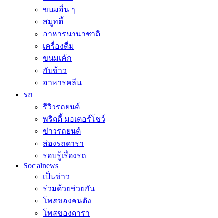
ขนมอื่น ๆ
สมูทตี้
อาหารนานาชาติ
เครื่องดื่ม
ขนมเค้ก
กับข้าว
อาหารคลีน
รถ
รีวิวรถยนต์
พริตตี้ มอเตอร์โชว์
ข่าวรถยนต์
ส่องรถดารา
รอบรู้เรื่องรถ
Socialnews
เป็นข่าว
ร่วมด้วยช่วยกัน
โพสของคนดัง
โพสของดารา