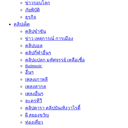
ข่าวรอบโลก
ภัยพิบัติ
ธุรกิจ
คลิปเด็ด
คลิปขำขัน
ข่าว เหตุการณ์ การเมือง
คลิปบอล
คลิปกีฬาอื่นๆ
คลิปแปลก มหัศจรรย์ เหลือเชื่อ
thaimusic
อื่นๆ
เพลงเกาหลี
เพลงสากล
เพลงอื่นๆ
ละครทีวี
คลิปดารา คลิปบันเทิงวาไรตี้
ผี สยองขวัญ
ท่องเที่ยว