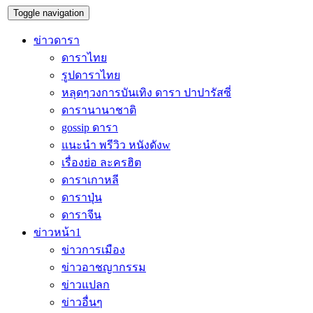
Toggle navigation
ข่าวดารา
ดาราไทย
รูปดาราไทย
หลุดๆวงการบันเทิง ดารา ปาปารัสซี่
ดารานานาชาติ
gossip ดารา
แนะนำ พรีวิว หนังดังw
เรื่องย่อ ละครฮิต
ดาราเกาหลี
ดาราปุ่น
ดาราจีน
ข่าวหน้า1
ข่าวการเมือง
ข่าวอาชญากรรม
ข่าวแปลก
ข่าวอื่นๆ