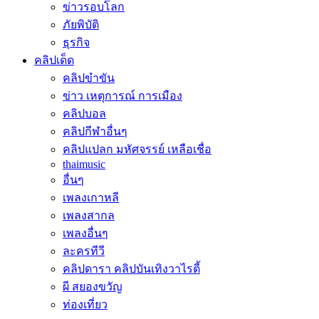
ข่าวรอบโลก
ภัยพิบัติ
ธุรกิจ
คลิปเด็ด
คลิปขำขัน
ข่าว เหตุการณ์ การเมือง
คลิปบอล
คลิปกีฬาอื่นๆ
คลิปแปลก มหัศจรรย์ เหลือเชื่อ
thaimusic
อื่นๆ
เพลงเกาหลี
เพลงสากล
เพลงอื่นๆ
ละครทีวี
คลิปดารา คลิปบันเทิงวาไรตี้
ผี สยองขวัญ
ท่องเที่ยว