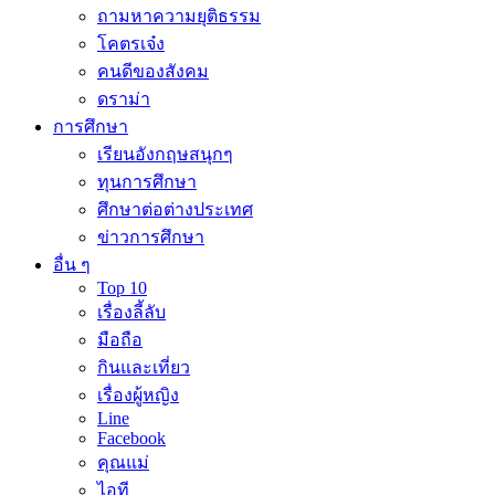
ถามหาความยุติธรรม
โคตรเจ๋ง
คนดีของสังคม
ดราม่า
การศึกษา
เรียนอังกฤษสนุกๆ
ทุนการศึกษา
ศึกษาต่อต่างประเทศ
ข่าวการศึกษา
อื่น ๆ
Top 10
เรื่องลี้ลับ
มือถือ
กินและเที่ยว
เรื่องผู้หญิง
Line
Facebook
คุณแม่
ไอที