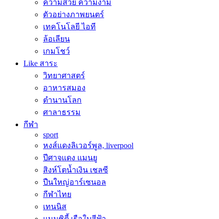
ความสวย ความงาม
ตัวอย่างภาพยนตร์
เทคโนโลยี ไอที
ล้อเลียน
เกมโชว์
Like สาระ
วิทยาศาสตร์
อาหารสมอง
ตำนานโลก
ศาลาธรรม
กีฬา
sport
หงส์แดงลิเวอร์พูล, liverpool
ปีศาจแดง แมนยู
สิงห์โตน้ำเงิน เชลซี
ปืนใหญ่อาร์เซนอล
กีฬาไทย
เทนนิส
แมนซิตี้ เรือใบสีฟ้า