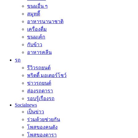
ขนมอื่น ๆ
สมูทตี้
อาหารนานาชาติ
เครื่องดื่ม
ขนมเค้ก
กับข้าว
อาหารคลีน
รถ
รีวิวรถยนต์
พริตตี้ มอเตอร์โชว์
ข่าวรถยนต์
ส่องรถดารา
รอบรู้เรื่องรถ
Socialnews
เป็นข่าว
ร่วมด้วยช่วยกัน
โพสของคนดัง
โพสของดารา