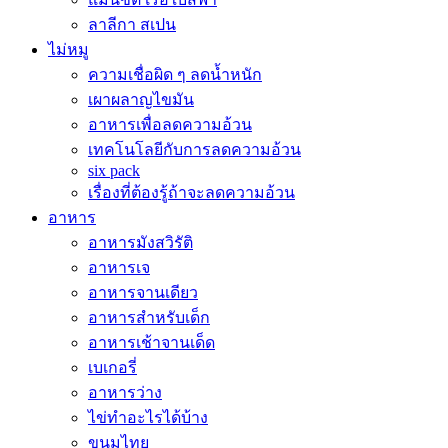
ลาลีกา สเปน
ไม่หมู
ความเชื่อผิด ๆ ลดน้ำหนัก
เผาผลาญไขมัน
อาหารเพื่อลดความอ้วน
เทคโนโลยีกับการลดความอ้วน
six pack
เรื่องที่ต้องรู้ถ้าจะลดความอ้วน
อาหาร
อาหารมังสวิรัติ
อาหารเจ
อาหารจานเดียว
อาหารสำหรับเด็ก
อาหารเช้าจานเด็ด
เบเกอรี่
อาหารว่าง
ไข่ทำอะไรได้บ้าง
ขนมไทย