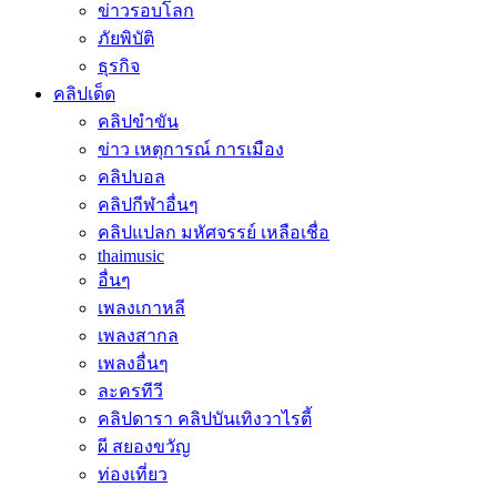
ข่าวรอบโลก
ภัยพิบัติ
ธุรกิจ
คลิปเด็ด
คลิปขำขัน
ข่าว เหตุการณ์ การเมือง
คลิปบอล
คลิปกีฬาอื่นๆ
คลิปแปลก มหัศจรรย์ เหลือเชื่อ
thaimusic
อื่นๆ
เพลงเกาหลี
เพลงสากล
เพลงอื่นๆ
ละครทีวี
คลิปดารา คลิปบันเทิงวาไรตี้
ผี สยองขวัญ
ท่องเที่ยว