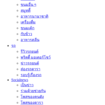
ขนมอื่น ๆ
สมูทตี้
อาหารนานาชาติ
เครื่องดื่ม
ขนมเค้ก
กับข้าว
อาหารคลีน
รถ
รีวิวรถยนต์
พริตตี้ มอเตอร์โชว์
ข่าวรถยนต์
ส่องรถดารา
รอบรู้เรื่องรถ
Socialnews
เป็นข่าว
ร่วมด้วยช่วยกัน
โพสของคนดัง
โพสของดารา