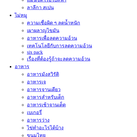
ลาลีกา สเปน
ไม่หมู
ความเชื่อผิด ๆ ลดน้ำหนัก
เผาผลาญไขมัน
อาหารเพื่อลดความอ้วน
เทคโนโลยีกับการลดความอ้วน
six pack
เรื่องที่ต้องรู้ถ้าจะลดความอ้วน
อาหาร
อาหารมังสวิรัติ
อาหารเจ
อาหารจานเดียว
อาหารสำหรับเด็ก
อาหารเช้าจานเด็ด
เบเกอรี่
อาหารว่าง
ไข่ทำอะไรได้บ้าง
ขนมไทย