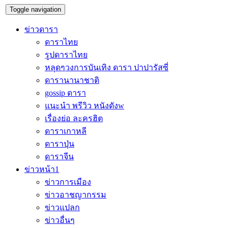
Toggle navigation
ข่าวดารา
ดาราไทย
รูปดาราไทย
หลุดๆวงการบันเทิง ดารา ปาปารัสซี่
ดารานานาชาติ
gossip ดารา
แนะนำ พรีวิว หนังดังw
เรื่องย่อ ละครฮิต
ดาราเกาหลี
ดาราปุ่น
ดาราจีน
ข่าวหน้า1
ข่าวการเมือง
ข่าวอาชญากรรม
ข่าวแปลก
ข่าวอื่นๆ