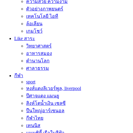
ความสวย ความงาม
ตัวอย่างภาพยนตร์
เทคโนโลยี ไอที
ล้อเลียน
เกมโชว์
Like สาระ
วิทยาศาสตร์
อาหารสมอง
ตำนานโลก
ศาลาธรรม
กีฬา
sport
หงส์แดงลิเวอร์พูล, liverpool
ปีศาจแดง แมนยู
สิงห์โตน้ำเงิน เชลซี
ปืนใหญ่อาร์เซนอล
กีฬาไทย
เทนนิส
แมนซิตี้ เรือใบสีฟ้า