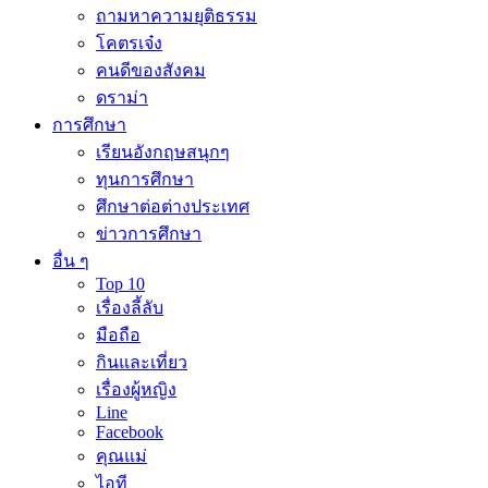
ถามหาความยุติธรรม
โคตรเจ๋ง
คนดีของสังคม
ดราม่า
การศึกษา
เรียนอังกฤษสนุกๆ
ทุนการศึกษา
ศึกษาต่อต่างประเทศ
ข่าวการศึกษา
อื่น ๆ
Top 10
เรื่องลี้ลับ
มือถือ
กินและเที่ยว
เรื่องผู้หญิง
Line
Facebook
คุณแม่
ไอที