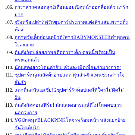
ดาราสาวคลอดลูก2เดือนยอมเปิดหน้าออกสื่อแล้ว น่ารัก
มาก
จริงหรือเปล่า? คู่รักซุปตาร์ประกาศแต่งฟ้าแล่บเพราะตั้ง
ท้อง
ดูภาพวัยเด็กก่อนเดบิวต์7สาวBABYMONSTERทำทุกคน
ใจละลาย
ต้นสังกัดปล่อยภาพอดีตดาราเด็ก ตอนนี้พร้อมเป็น
พระเอกแล้ว
นักแสดงสาวโดนด่ายับ! ล่วงละเมิดเพื่อนร่วมวงการ?
ซุปตาร์หนุ่มสลัดผ้าอาบแดด หุ่นล่ำ-ผิวแทนชวนสาวใจ
สั่นรัว
แตกตื่นสนั่นเอเชีย! 2ซุปตาร์รัวท็อปเคมีที่ใครไม่คิดไม่
ฝัน
ต้นสังกัดคอนเฟิร์ม! นักแสดงอารมณ์ดีไม่โสดคบสาว
นอกวงการ
YGปักหมุดBLACKPINKโคจรพร้อมหน้า หลังแยกย้าย
กันไปเติบโต