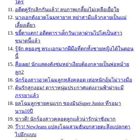
ใคร
อดีตคู่รักเลิกกันแล้ว! ลบภาพเกลี้ยงไม่เหลือเยื่อใย
นางเอกดังอวดโฉมทายาท หย่าสามีแล้วกลายเป็นแม่
เลี้ยงเดี่ยว
ขยี้ตาแตก! อดีตดาราเด็กวันเวลาผ่านไปโตเป็นสาว
ขนาดนี้แล้ว
รู้จัก คยองซู พระเอกมากฝีมือที่ตกทั้งชายหญิงได้ในตอน
นี้
สื่อเผย! นักแสดงดังซุ่มหย่าเงียบต้องกลายเป็นพ่อหม้าย
ลูก2
นักร้องสาวอวดโฉมลูกหลังคลอด เห่อหนักอุ้มไม่วางมือ
ต้นรักสุกงอม! ดาราหนุ่มประกาศแต่งงานฟ้าผ่าจะมี
ภรรยาแล้ว
ยลโฉมลูกชายคนแรก ซองมินSuper Junior ที่รอมา
นาน10ปี
ข่าวดี! นักร้องสาวคลอดลูกแล้วน่ารักน่าชังมาก
ว๊าว! NewJeans แปลงโฉมสวมฮันบกสวยตะลึงแปลกตา
ไปอีกแบบ