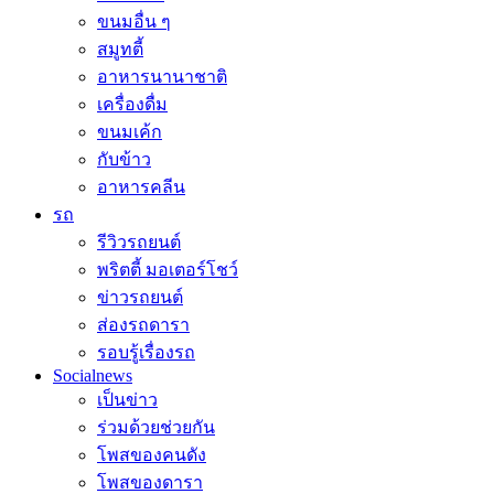
ขนมอื่น ๆ
สมูทตี้
อาหารนานาชาติ
เครื่องดื่ม
ขนมเค้ก
กับข้าว
อาหารคลีน
รถ
รีวิวรถยนต์
พริตตี้ มอเตอร์โชว์
ข่าวรถยนต์
ส่องรถดารา
รอบรู้เรื่องรถ
Socialnews
เป็นข่าว
ร่วมด้วยช่วยกัน
โพสของคนดัง
โพสของดารา