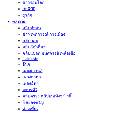
ข่าวรอบโลก
ภัยพิบัติ
ธุรกิจ
คลิปเด็ด
คลิปขำขัน
ข่าว เหตุการณ์ การเมือง
คลิปบอล
คลิปกีฬาอื่นๆ
คลิปแปลก มหัศจรรย์ เหลือเชื่อ
thaimusic
อื่นๆ
เพลงเกาหลี
เพลงสากล
เพลงอื่นๆ
ละครทีวี
คลิปดารา คลิปบันเทิงวาไรตี้
ผี สยองขวัญ
ท่องเที่ยว