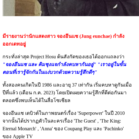
มีรายงานว่านักแสดงสาว จองอึนแช (Jung eunchae) กำลัง
ออกเดทอยู่
กระทั่งล่าสุด Project Hosu ต้นสังกัดของเธอได้ออกแถลงว่า
"จองอึนแช และ คิมชุงแจกำลังคบหากันอยู่" "เราอยู่ในขั้น
ตอนที่เรารู้จักกันในแง่บวกด้วยความรู้สึกดีๆ"
ทั้งสองคนเกิดในปี 1986 และอายุ 37 เท่ากัน เริ่มคบหาดูกันเมื่อ
ปีที่แล้ว (เดือน ก.ค. 2023) โดยเปิดเผยความรู้สึกที่ดีต่อกันมา
ตลอดซึ่งพบเห็นได้ในสื่อโซเชียล
จองอึนแช เดบิวต์ในภาพยนตร์เรื่อง 'Superpower' ในปี 2010
จากนั้นได้ปรากฏตัวในละครเรื่อง 'The Guest' , 'The King:
Eternal Monarch' , 'Anna' ของ Coupang Play และ 'Pachinko'
ของ Apple TV