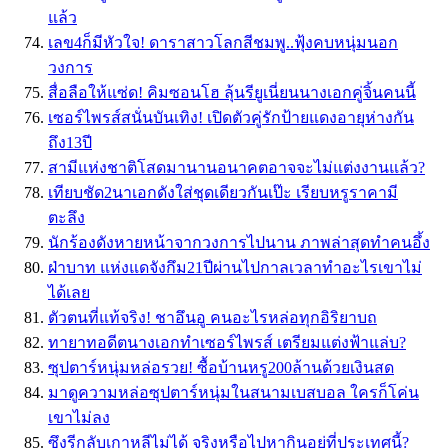
แล้ว
เลข4ก็มีหัวใจ! ดาราสาวโลกสีชมพู..ฟุ้งคบหนุ่มนอก
วงการ
สื่อลือให้แซ่ด! คิมซอนโฮ ลุ้นรียูเนี่ยนนางเอกคู่จิ้นคนนี้
เซอร์ไพรส์สนั่นบันเทิง! เปิดตัวคู่รักป้ายแดงอายุห่างกัน
ถึง13ปี
สามีแห่งชาติโสดมานานอนาคตอาจจะไม่แต่งงานแล้ว?
เทียบชัด2นาเอกดังใส่ชุดเดียวกันเป๊ะ เรียบหรูราคามี
ตะลึง
นักร้องดังหายหน้าจากวงการไปนาน ภาพล่าสุดทำคนอึ้ง
ฝ่าบาท แห่งแดจังกึม21ปีผ่านไปกาลเวลาทำอะไรเขาไม่
ได้เลย
ตัวตนที่แท้จริง! ชาอึนอู คนอะไรหล่อทุกอิริยาบถ
ทายาทอดีตนางเอกทำเซอร์ไพรส์ เตรียมแต่งฟ้าแล่บ?
ซุปตาร์หนุ่มหล่อรวย! ซื้อบ้านหรู200ล้านด้วยเงินสด
มาดูความหล่อซุปตาร์หนุ่มในสนามเบสบอล ใครก็โค่น
เขาไม่ลง
ซึงรีกลับเกาหลีไม่ได้ จริงหรือไปหากินอยู่ที่ประเทศนี้?