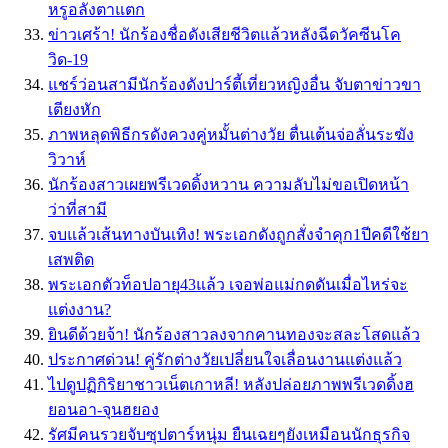
หรูอลังตาแตก
ข่าวเศร้า! นักร้องชื่อดังเสียชีวิตแล้วหลังฉีดวัคซีนโค
วิด-19
แชร์ว่อนสามีนักร้องดังปาร์ตี้เที่ยวหญิงอื่น จับตาข่าวขา
เตียงหัก
ภาพหลุดพิธีกรดังควงคู่หมั้นต่างวัย ตื่นเต้นจ่อลั่นระฆัง
วิวาห์
นักร้องสาวเผยพรีเวดดิ้งหวาน ความลับไม่ขอเปิดหน้า
ว่าที่สามี
จบแล้วเส้นทางบันเทิง! พระเอกดังถูกสั่งจำคุก1ปีคดีใช้ยา
เสพติด
พระเอกตัวท็อปอายุ43แล้ว เจอพ่อแม่กดดันเมื่อไหร่จะ
แต่งงาน?
ยินดีด้วยจ้า! นักร้องสาวลงจากคานทองจะสละโสดแล้ว
ประกาศด่วน! คู่รักต่างวัยเปลี่ยนใจเลื่อนงานแต่งแล้ว
ไปดูปฏิกิริยาชาวเน็ตเกาหลี! หลังปล่อยภาพพรีเวดดิ้งฮ
ยอนอา-จุนฮยอง
รัศมีคนรวยจับซุปตาร์หนุ่ม ยืนเฉยๆยังเหมือนนักธุรกิจ