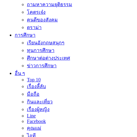
ถามหาความยุติธรรม
โคตรเจ๋ง
คนดีของสังคม
ดราม่า
การศึกษา
เรียนอังกฤษสนุกๆ
ทุนการศึกษา
ศึกษาต่อต่างประเทศ
ข่าวการศึกษา
อื่น ๆ
Top 10
เรื่องลี้ลับ
มือถือ
กินและเที่ยว
เรื่องผู้หญิง
Line
Facebook
คุณแม่
ไอที