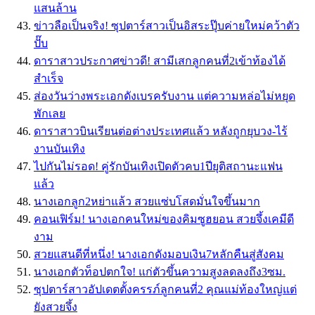
แสนล้าน
ข่าวลือเป็นจริง! ซุปตาร์สาวเป็นอิสระปุ๊บค่ายใหม่คว้าตัว
ปั๊บ
ดาราสาวประกาศข่าวดี! สามีเสกลูกคนที่2เข้าท้องได้
สำเร็จ
ส่องวันว่างพระเอกดังเบรครับงาน แต่ความหล่อไม่หยุด
พักเลย
ดาราสาวบินเรียนต่อต่างประเทศแล้ว หลังถูกยุบวง-ไร้
งานบันเทิง
ไปกันไม่รอด! คู่รักบันเทิงเปิดตัวคบ1ปียุติสถานะแฟน
แล้ว
นางเอกลูก2หย่าแล้ว สวยแซ่บโสดมั่นใจขึ้นมาก
คอนเฟิร์ม! นางเอกคนใหม่ของคิมซูฮยอน สวยจึ้งเคมีดี
งาม
สวยแสนดีที่หนึ่ง! นางเอกดังมอบเงิน7หลักคืนสู่สังคม
นางเอกตัวท็อปตกใจ! แก่ตัวขึ้นความสูงลดลงถึง3ซม.
ซุปตาร์สาวอัปเดตตั้งครรภ์ลูกคนที่2 คุณแม่ท้องใหญ่แต่
ยังสวยจึ้ง