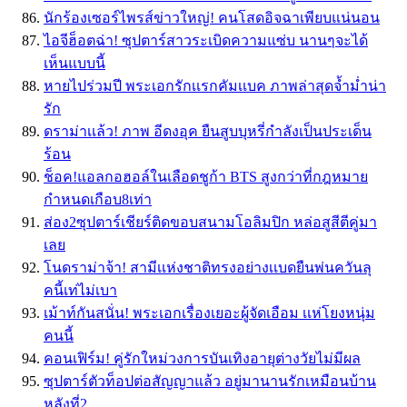
นักร้องเซอร์ไพรส์ข่าวใหญ่! คนโสดอิจฉาเพียบแน่นอน
ไอจีฮ็อตฉ่า! ซุปตาร์สาวระเบิดความแซ่บ นานๆจะได้
เห็นแบบนี้
หายไปร่วมปี พระเอกรักเเรกคัมเเบค ภาพล่าสุดจ้ำม่ำน่า
รัก
ดราม่าเเล้ว! ภาพ อีดงอุค ยืนสูบบุหรี่กำลังเป็นประเด็น
ร้อน
ช็อค!แอลกอฮอล์ในเลือดชูก้า BTS สูงกว่าที่กฎหมาย
กำหนดเกือบ8เท่า
ส่อง2ซุปตาร์เชียร์ติดขอบสนามโอลิมปิก หล่อสูสีตีคู่มา
เลย
โนดราม่าจ้า! สามีเเห่งชาติทรงอย่างเเบดยืนพ่นควันลุ
คนี้เท่ไม่เบา
เม้าท์กันสนั่น! พระเอกเรื่องเยอะผู้จัดเอือม เเห่โยงหนุ่ม
คนนี้
คอนเฟิร์ม! คู่รักใหม่วงการบันเทิงอายุต่างวัยไม่มีผล
ซุปตาร์ตัวท็อปต่อสัญญาแล้ว อยู่มานานรักเหมือนบ้าน
หลังที่2