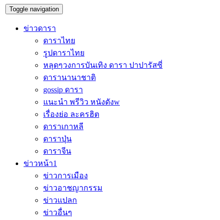
Toggle navigation
ข่าวดารา
ดาราไทย
รูปดาราไทย
หลุดๆวงการบันเทิง ดารา ปาปารัสซี่
ดารานานาชาติ
gossip ดารา
แนะนำ พรีวิว หนังดังw
เรื่องย่อ ละครฮิต
ดาราเกาหลี
ดาราปุ่น
ดาราจีน
ข่าวหน้า1
ข่าวการเมือง
ข่าวอาชญากรรม
ข่าวแปลก
ข่าวอื่นๆ