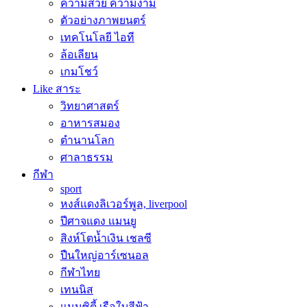
ความสวย ความงาม
ตัวอย่างภาพยนตร์
เทคโนโลยี ไอที
ล้อเลียน
เกมโชว์
Like สาระ
วิทยาศาสตร์
อาหารสมอง
ตำนานโลก
ศาลาธรรม
กีฬา
sport
หงส์แดงลิเวอร์พูล, liverpool
ปีศาจแดง แมนยู
สิงห์โตน้ำเงิน เชลซี
ปืนใหญ่อาร์เซนอล
กีฬาไทย
เทนนิส
แมนซิตี้ เรือใบสีฟ้า