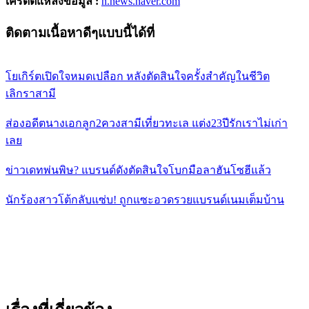
เครดิตแหล่งข้อมูล :
n.news.naver.com
ติดตามเนื้อหาดีๆแบบนี้ได้ที่
โยเกิร์ตเปิดใจหมดเปลือก หลังตัดสินใจครั้งสำคัญในชีวิต
เลิกราสามี
ส่องอดีตนางเอกลูก2ควงสามีเที่ยวทะเล แต่ง23ปีรักเราไม่เก่า
เลย
ข่าวเดทพ่นพิษ? แบรนด์ดังตัดสินใจโบกมือลาฮันโซฮีแล้ว
นักร้องสาวโต้กลับแซ่บ! ถูกแซะอวดรวยแบรนด์เนมเต็มบ้าน