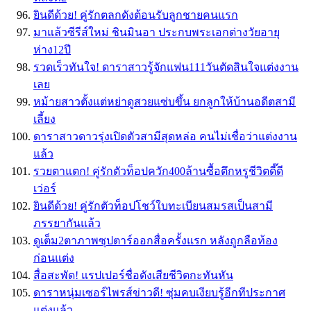
ยินดีด้วย! คู่รักตลกดังต้อนรับลูกชายคนแรก
มาแล้วซีรีส์ใหม่ ชินมินอา ประกบพระเอกต่างวัยอายุ
ห่าง12ปี
รวดเร็วทันใจ! ดาราสาวรู้จักแฟน111วันตัดสินใจแต่งงาน
เลย
หม้ายสาวตั้งแต่หย่าดูสวยแซ่บขึ้น ยกลูกให้บ้านอดีตสามี
เลี้ยง
ดาราสาวดาวรุ่งเปิดตัวสามีสุดหล่อ คนไม่เชื่อว่าแต่งงาน
แล้ว
รวยตาแตก! คู่รักตัวท็อปควัก400ล้านซื้อตึกหรูชีวิตดี๊ดี
เว่อร์
ยินดีด้วย! คู่รักตัวท็อปโชว์ใบทะเบียนสมรสเป็นสามี
ภรรยากันแล้ว
ดูเต็ม2ตาภาพซุปตาร์ออกสื่อครั้งแรก หลังถูกลือท้อง
ก่อนแต่ง
สื่อสะพัด! แรปเปอร์ชื่อดังเสียชีวิตกะทันหัน
ดาราหนุ่มเซอร์ไพรส์ข่าวดี! ซุ่มคบเงียบรู้อีกทีประกาศ
แต่งแล้ว