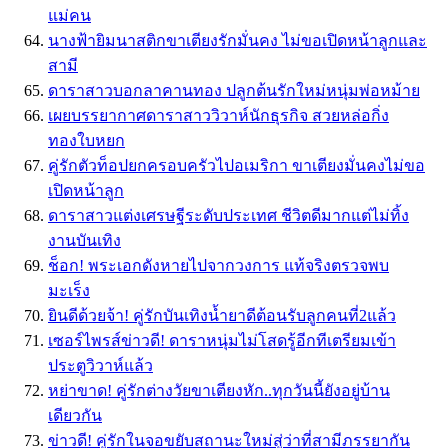
แม่คน
นางฟ้ายิมนาสติกขาเตียงรักมั่นคง ไม่ขอเปิดหน้าลูกและ
สามี
ดาราสาวบอกลาคานทอง ปลูกต้นรักใหม่หนุ่มพ่อหม้าย
เผยบรรยากาศดาราสาววิวาห์นักธุรกิจ สวยหล่อกิ่ง
ทองใบหยก
คู่รักตัวท็อปยกครอบครัวไปอเมริกา ขาเตียงมั่นคงไม่ขอ
เปิดหน้าลูก
ดาราสาวแต่งเศรษฐีระดับประเทศ ชีวิตดีมากแต่ไม่ทิ้ง
งานบันเทิง
ช็อก! พระเอกดังหายไปจากวงการ แท้จริงตรวจพบ
มะเร็ง
ยินดีด้วยจ้า! คู่รักบันเทิงน้ำยาดีต้อนรับลูกคนที่2แล้ว
เซอร์ไพรส์ข่าวดี! ดาราหนุ่มไม่โสดรู้อีกทีเตรียมเข้า
ประตูวิวาห์แล้ว
หย่าขาด! คู่รักต่างวัยขาเตียงหัก..ทุกวันนี้ยังอยู่บ้าน
เดียวกัน
ข่าวดี! คู่รักในจอขยับสถานะใหม่สู่ว่าที่สามีภรรยากัน