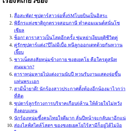
เรื่องที่เกี่ยวข้อง
สื่อสะพัด! ซุปตาร์สาวจ่อทิ้งSMโบยบินเป็นอิสระ
พิธีกรแห่งชาติถูกตรวจสอบภาษี ทำคอมเมนต์สนั่นโซ
เชียล
ช็อก! ดาราสาวเป็นโสดอีกครั้ง ซุ่มหย่าเงียบยุติชีวิตคู่
คู่รักซุปตาร์แต่ง7ปีไม่มีเบื่อ หนีลูกออกเดทด้วยกันหวาน
เจี๊ยบ
ชาวเน็ตสงสัยหนุ่มข้างกาย ซงฮเยคโย คือใครดูสนิท
สนมมาก?
ดาราหนุ่มหายไปแต่งงานนับปี หวนรับงานแสดงจ่อขึ้น
แท่นพระเอก
สามีน้ำยาดี! นักร้องสาวประกาศตั้งท้องอีกน้องมาไวกว่า
ที่คิด
ซุปตาร์ลูกรักวงการบริจาคเกือบ6ล้าน ให้ด้วยใจไม่หวัง
สิ่งตอบแทน
นักร้องหนุ่มซึ้งคนไทยใจดีมาก ลั่นปีหน้าจะกลับมาอีกแน่
ส่องไลฟ์สไตล์โสดๆ ของซงฮเยคโยไร้สามีก็อยู่ได้ไม่ง้อ