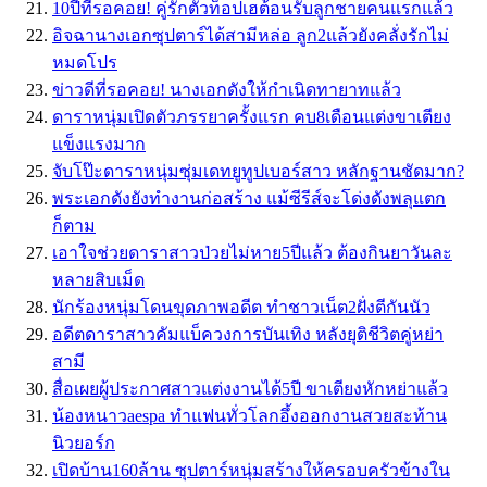
10ปีที่รอคอย! คู่รักตัวท็อปเฮต้อนรับลูกชายคนแรกแล้ว
อิจฉานางเอกซุปตาร์ได้สามีหล่อ ลูก2แล้วยังคลั่งรักไม่
หมดโปร
ข่าวดีที่รอคอย! นางเอกดังให้กำเนิดทายาทแล้ว
ดาราหนุ่มเปิดตัวภรรยาครั้งแรก คบ8เดือนแต่งขาเตียง
แข็งแรงมาก
จับโป๊ะดาราหนุ่มซุ่มเดทยูทูปเบอร์สาว หลักฐานชัดมาก?
พระเอกดังยังทำงานก่อสร้าง แม้ซีรีส์จะโด่งดังพลุแตก
ก็ตาม
เอาใจช่วยดาราสาวป่วยไม่หาย5ปีแล้ว ต้องกินยาวันละ
หลายสิบเม็ด
นักร้องหนุ่มโดนขุดภาพอดีต ทำชาวเน็ต2ฝั่งตีกันนัว
อดีตดาราสาวคัมแบ็ควงการบันเทิง หลังยุติชีวิตคู่หย่า
สามี
สื่อเผยผู้ประกาศสาวแต่งงานได้5ปี ขาเตียงหักหย่าแล้ว
น้องหนาวaespa ทำแฟนทั่วโลกอึ้งออกงานสวยสะท้าน
นิวยอร์ก
เปิดบ้าน160ล้าน ซุปตาร์หนุ่มสร้างให้ครอบครัวข้างใน