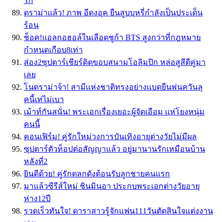
รัก
ดราม่าเเล้ว! ภาพ อีดงอุค ยืนสูบบุหรี่กำลังเป็นประเด็น
ร้อน
ช็อค!แอลกอฮอล์ในเลือดชูก้า BTS สูงกว่าที่กฎหมาย
กำหนดเกือบ8เท่า
ส่อง2ซุปตาร์เชียร์ติดขอบสนามโอลิมปิก หล่อสูสีตีคู่มา
เลย
โนดราม่าจ้า! สามีเเห่งชาติทรงอย่างเเบดยืนพ่นควันลุ
คนี้เท่ไม่เบา
เม้าท์กันสนั่น! พระเอกเรื่องเยอะผู้จัดเอือม เเห่โยงหนุ่ม
คนนี้
คอนเฟิร์ม! คู่รักใหม่วงการบันเทิงอายุต่างวัยไม่มีผล
ซุปตาร์ตัวท็อปต่อสัญญาแล้ว อยู่มานานรักเหมือนบ้าน
หลังที่2
ยินดีด้วย! คู่รักตลกดังต้อนรับลูกชายคนแรก
มาแล้วซีรีส์ใหม่ ชินมินอา ประกบพระเอกต่างวัยอายุ
ห่าง12ปี
รวดเร็วทันใจ! ดาราสาวรู้จักแฟน111วันตัดสินใจแต่งงาน