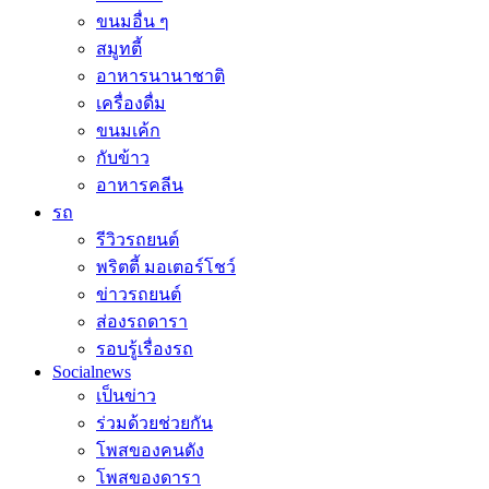
ขนมอื่น ๆ
สมูทตี้
อาหารนานาชาติ
เครื่องดื่ม
ขนมเค้ก
กับข้าว
อาหารคลีน
รถ
รีวิวรถยนต์
พริตตี้ มอเตอร์โชว์
ข่าวรถยนต์
ส่องรถดารา
รอบรู้เรื่องรถ
Socialnews
เป็นข่าว
ร่วมด้วยช่วยกัน
โพสของคนดัง
โพสของดารา