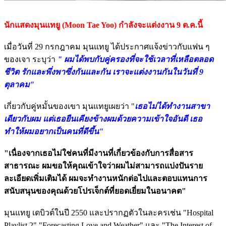
นักแสดงมุนแทยู (Moon Tae Yoo) กำลังจะแต่งงาน 9 ต.ค.นี้
เมื่อวันที่ 29 กรกฎาคม มุนแทยู ได้ประกาศแจ้งข่าวกับแฟน ๆ
ของเจา ระบุว่า
" ผมได้พบกับคู่ครองที่จะใช้เวลาที่เหลือตลอด
ชีวิต รักและพึ่งพาซึ่งกันและกัน เราจะแต่งงานกันในวันที่ 9
ตุลาคม"
เกี่ยวกับคู่หมั้นของเขา มุนแทยูเผยว่า "
เธอไม่ได้ทำงานสาขา
เดียวกับผม แต่เธอยืนเคียงข้างผมด้วยความเข้าใจอันดี เธอ
ทำให้ผมอยากเป็นคนที่ดีขึ้น"
"เนื่องจากเธอไม่ใช่คนที่มีงานที่เกี่ยวข้องกับการสื่อสาร
สาธารณะ ผมขอให้คุณเข้าใจว่าผมไม่สามารถแบ่งปันราย
ละเอียดเพิ่มเติมได้ ผมจะทำงานหนักต่อไปและตอบแทนการ
สนับสนุนของคุณด้วยโปรเจ็กต์ที่ยอดเยี่ยมในอนาคต"
มุนแทยู เดบิวต์ในปี 2550 และปรากฏตัวในละครเช่น "Hospital
Playlist 2" "Forecasting Love and Weather" และ "The Interest of