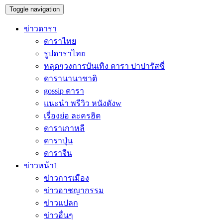
Toggle navigation
ข่าวดารา
ดาราไทย
รูปดาราไทย
หลุดๆวงการบันเทิง ดารา ปาปารัสซี่
ดารานานาชาติ
gossip ดารา
แนะนำ พรีวิว หนังดังw
เรื่องย่อ ละครฮิต
ดาราเกาหลี
ดาราปุ่น
ดาราจีน
ข่าวหน้า1
ข่าวการเมือง
ข่าวอาชญากรรม
ข่าวแปลก
ข่าวอื่นๆ