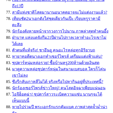
ถึง13ปี
สามีแห่งชาติโสดมานานอนาคตอาจจะไม่แต่งงานแล้ว?
เทียบชัด2นาเอกดังใส่ชุดเดียวกันเป๊ะ เรียบหรูราคามี
ตะลึง
นักร้องดังหายหน้าจากวงการไปนาน ภาพล่าสุดทำคนอึ้ง
ฝ่าบาท แห่งแดจังกึม21ปีผ่านไปกาลเวลาทำอะไรเขาไม่
ได้เลย
ตัวตนที่แท้จริง! ชาอึนอู คนอะไรหล่อทุกอิริยาบถ
ทายาทอดีตนางเอกทำเซอร์ไพรส์ เตรียมแต่งฟ้าแล่บ?
ซุปตาร์หนุ่มหล่อรวย! ซื้อบ้านหรู200ล้านด้วยเงินสด
มาดูความหล่อซุปตาร์หนุ่มในสนามเบสบอล ใครก็โค่น
เขาไม่ลง
ซึงรีกลับเกาหลีไม่ได้ จริงหรือไปหากินอยู่ที่ประเทศนี้?
นักร้องเซอร์ไพรส์ข่าวใหญ่! คนโสดอิจฉาเพียบแน่นอน
ไอจีฮ็อตฉ่า! ซุปตาร์สาวระเบิดความแซ่บ นานๆจะได้
เห็นแบบนี้
หายไปร่วมปี พระเอกรักเเรกคัมเเบค ภาพล่าสุดจ้ำม่ำน่า