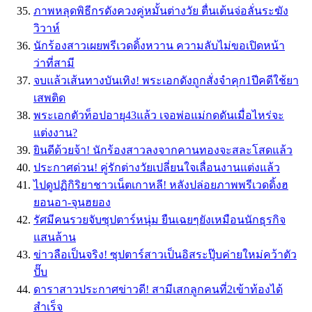
ภาพหลุดพิธีกรดังควงคู่หมั้นต่างวัย ตื่นเต้นจ่อลั่นระฆัง
วิวาห์
นักร้องสาวเผยพรีเวดดิ้งหวาน ความลับไม่ขอเปิดหน้า
ว่าที่สามี
จบแล้วเส้นทางบันเทิง! พระเอกดังถูกสั่งจำคุก1ปีคดีใช้ยา
เสพติด
พระเอกตัวท็อปอายุ43แล้ว เจอพ่อแม่กดดันเมื่อไหร่จะ
แต่งงาน?
ยินดีด้วยจ้า! นักร้องสาวลงจากคานทองจะสละโสดแล้ว
ประกาศด่วน! คู่รักต่างวัยเปลี่ยนใจเลื่อนงานแต่งแล้ว
ไปดูปฏิกิริยาชาวเน็ตเกาหลี! หลังปล่อยภาพพรีเวดดิ้งฮ
ยอนอา-จุนฮยอง
รัศมีคนรวยจับซุปตาร์หนุ่ม ยืนเฉยๆยังเหมือนนักธุรกิจ
แสนล้าน
ข่าวลือเป็นจริง! ซุปตาร์สาวเป็นอิสระปุ๊บค่ายใหม่คว้าตัว
ปั๊บ
ดาราสาวประกาศข่าวดี! สามีเสกลูกคนที่2เข้าท้องได้
สำเร็จ