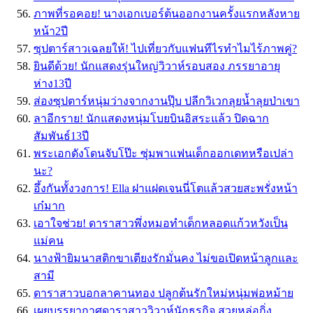
ภาพที่รอคอย! นางเอกเบอร์ต้นออกงานครั้งแรกหลังหาย
หน้า2ปี
ซุปตาร์สาวเฉลยให้! ไปเที่ยวกับแฟนทีไรทำไมไร้ภาพคู่?
ยินดีด้วย! นักแสดงรุ่นใหญ่วิวาห์รอบสอง ภรรยาอายุ
ห่าง13ปี
ส่องซุปตาร์หนุ่มว่างจากงานปุ๊บ ปลีกวิเวกลุยน้ำลุยป่าเขา
ลาอีกราย! นักแสดงหนุ่มโบยบินอิสระแล้ว ปิดฉาก
สัมพันธ์13ปี
พระเอกดังโดนจับโป๊ะ ซุ่มพาแฟนเด็กออกเดทหรือเปล่า
นะ?
อึ้งกันทั้งวงการ! Ella ฝาแฝดเจนนี่โตแล้วสวยสะพรั่งหน้า
เก๋มาก
เอาใจช่วย! ดาราสาวพึ่งหมอทําเด็กหลอดแก้วหวังเป็น
แม่คน
นางฟ้ายิมนาสติกขาเตียงรักมั่นคง ไม่ขอเปิดหน้าลูกและ
สามี
ดาราสาวบอกลาคานทอง ปลูกต้นรักใหม่หนุ่มพ่อหม้าย
เผยบรรยากาศดาราสาววิวาห์นักธุรกิจ สวยหล่อกิ่ง