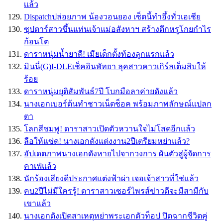
เเล้ว
Dispatchปล่อยภาพ น้องวอนยอง เซ็ตนี้ทำอึ้งทั่วเอเชีย
ซุปตาร์สาวขึ้นแท่นเจ้าแม่อสังหาฯ สร้างตึกหรูโกยกำไร
ก้อนโต
ดาราหนุ่มน้ำยาดี! เมียเด็กตั้งท้องลูกแรกแล้ว
มินนี่(G)I-DLEเช็คอินพัทยา ลุคสาวคาวเกิร์ลเต็มสิบให้
ร้อย
ดาราหนุ่มยุติสัมพันธ์7ปี โบกมือลาค่ายดังแล้ว
นางเอกเบอร์ต้นทำชาวเน็ตช็อค พร้อมภาพลักษณ์แปลก
ตา
โลกสีชมพู! ดาราสาวเปิดตัวหวานใจไม่โสดอีกแล้ว
ลือให้แซ่ด! นางเอกดังแต่งงาน2ปีเตรียมหย่าแล้ว?
อัปเดตภาพนางเอกดังหายไปจากวงการ ผันตัวสู่ผู้จัดการ
คาเฟ่แล้ว
นักร้องเสียงดีประกาศแต่งฟ้าผ่า เจอเจ้าสาวที่ใช่แล้ว
คบ2ปีไม่มีใครรู้! ดาราสาวเซอร์ไพรส์ข่าวดีจะมีสามีกับ
เขาแล้ว
นางเอกดังเปิดสาเหตุหย่าพระเอกตัวท็อป ปิดฉากชีวิตคู่