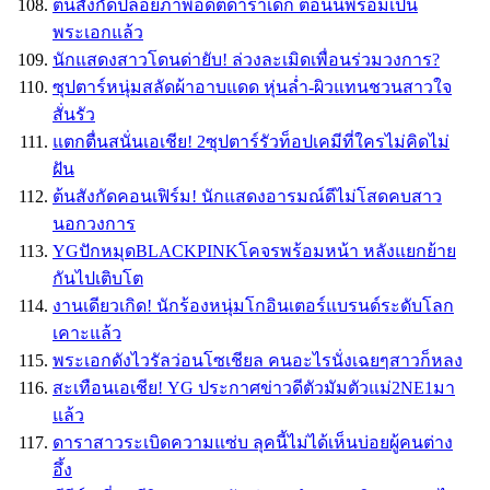
ต้นสังกัดปล่อยภาพอดีตดาราเด็ก ตอนนี้พร้อมเป็น
พระเอกแล้ว
นักแสดงสาวโดนด่ายับ! ล่วงละเมิดเพื่อนร่วมวงการ?
ซุปตาร์หนุ่มสลัดผ้าอาบแดด หุ่นล่ำ-ผิวแทนชวนสาวใจ
สั่นรัว
แตกตื่นสนั่นเอเชีย! 2ซุปตาร์รัวท็อปเคมีที่ใครไม่คิดไม่
ฝัน
ต้นสังกัดคอนเฟิร์ม! นักแสดงอารมณ์ดีไม่โสดคบสาว
นอกวงการ
YGปักหมุดBLACKPINKโคจรพร้อมหน้า หลังแยกย้าย
กันไปเติบโต
งานเดียวเกิด! นักร้องหนุ่มโกอินเตอร์แบรนด์ระดับโลก
เคาะแล้ว
พระเอกดังไวรัลว่อนโซเชียล คนอะไรนั่งเฉยๆสาวก็หลง
สะเทือนเอเชีย! YG ประกาศข่าวดีตัวมัมตัวแม่2NE1มา
แล้ว
ดาราสาวระเบิดความแซ่บ ลุคนี้ไม่ได้เห็นบ่อยผู้คนต่าง
อึ้ง