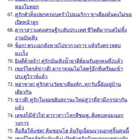
ทองใบหยก
คู่รักตัวท็อปยกครอบครัวไปอเมริกา ขาเตียงมั่นคงไม่ขอ
เปิดหน้าลูก
ดาราสาวแต่งเศรษฐีระดับประเทศ ชีวิตดีมากแต่ไม่ทิ้ง
งานบันเทิง
ช็อก! พระเอกดังหายไปจากวงการ แท้จริงตรวจพบ
มะเร็ง
ยินดีด้วยจ้า! คู่รักบันเทิงน้ำยาดีต้อนรับลูกคนที่2แล้ว
เซอร์ไพรส์ข่าวดี! ดาราหนุ่มไม่โสดรู้อีกทีเตรียมเข้า
ประตูวิวาห์แล้ว
หย่าขาด! คู่รักต่างวัยขาเตียงหัก..ทุกวันนี้ยังอยู่บ้าน
เดียวกัน
ข่าวดี! คู่รักในจอขยับสถานะใหม่สู่ว่าที่สามีภรรยากัน
แล้ว
เลข4ก็มีหัวใจ! ดาราสาวโลกสีชมพู..ฟุ้งคบหนุ่มนอก
วงการ
สื่อลือให้แซ่ด! คิมซอนโฮ ลุ้นรียูเนี่ยนนางเอกคู่จิ้นคนนี้
เซอร์ไพรส์สนั่นบันเทิง! เปิดตัวคู่รักป้ายแดงอายุห่างกัน