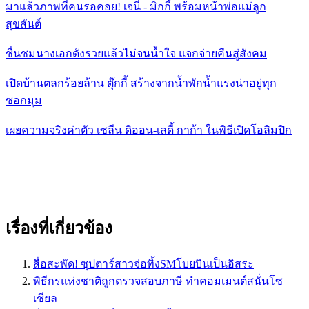
มาแล้วภาพที่คนรอคอย! เจนี่ - มิกกี้ พร้อมหน้าพ่อแม่ลูก
สุขสันต์
ชื่นชมนางเอกดังรวยแล้วไม่จนน้ำใจ แจกจ่ายคืนสู่สังคม
เปิดบ้านตลกร้อยล้าน ตุ๊กกี้ สร้างจากน้ำพักน้ำแรงน่าอยู่ทุก
ซอกมุม
เผยความจริงค่าตัว เซลีน ดิออน-เลดี้ กาก้า ในพิธีเปิดโอลิมปิก
เรื่องที่เกี่ยวข้อง
สื่อสะพัด! ซุปตาร์สาวจ่อทิ้งSMโบยบินเป็นอิสระ
พิธีกรแห่งชาติถูกตรวจสอบภาษี ทำคอมเมนต์สนั่นโซ
เชียล