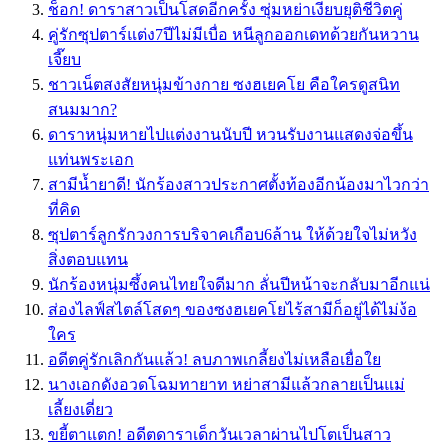
ช็อก! ดาราสาวเป็นโสดอีกครั้ง ซุ่มหย่าเงียบยุติชีวิตคู่
คู่รักซุปตาร์แต่ง7ปีไม่มีเบื่อ หนีลูกออกเดทด้วยกันหวาน
เจี๊ยบ
ชาวเน็ตสงสัยหนุ่มข้างกาย ซงฮเยคโย คือใครดูสนิท
สนมมาก?
ดาราหนุ่มหายไปแต่งงานนับปี หวนรับงานแสดงจ่อขึ้น
แท่นพระเอก
สามีน้ำยาดี! นักร้องสาวประกาศตั้งท้องอีกน้องมาไวกว่า
ที่คิด
ซุปตาร์ลูกรักวงการบริจาคเกือบ6ล้าน ให้ด้วยใจไม่หวัง
สิ่งตอบแทน
นักร้องหนุ่มซึ้งคนไทยใจดีมาก ลั่นปีหน้าจะกลับมาอีกแน่
ส่องไลฟ์สไตล์โสดๆ ของซงฮเยคโยไร้สามีก็อยู่ได้ไม่ง้อ
ใคร
อดีตคู่รักเลิกกันแล้ว! ลบภาพเกลี้ยงไม่เหลือเยื่อใย
นางเอกดังอวดโฉมทายาท หย่าสามีแล้วกลายเป็นแม่
เลี้ยงเดี่ยว
ขยี้ตาแตก! อดีตดาราเด็กวันเวลาผ่านไปโตเป็นสาว