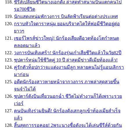
ซีรีส์เปลี่ยนชีวิตนางเอกดัง ล่าสุดทำสนามบินแตกคนไป
รอ700ชีวิต
นักแสดงหนุ่มพักวงการ บินลัดฟ้าเรียนต่อต่างประเทศ
กราบหัวใจดาราหนุ่ม ยอมบริจาคไตให้พ่อมีชีวิตอยู่ต่อ
ยาวๆ
เซอร์ไพรส์ข่าวใหญ่! นักร้องเสียงดีอวดท้องโตกำหนด
คลอดมาแล้ว
วงการบันเทิงเศร้า! นักร้องรุ่นเก๋าเสียชีวิตแล้วในวัย82ปี
ซุปตาร์หนุ่มใช้ชีวิตคู่ 10 ปี ล่าสุดมีข่าวดีเมียท้องเเล้ว!
คู่รักตัวท็อปกว่าจะแต่งงานมีลูก หลายคนไม่รู้แอบเลิกรา
มาก่อน
อดีตนักร้องสาวหายหน้าจากวงการ ภาพล่าสุดสวยขึ้น
จนจำไม่ได้
ซุปตาร์ดังบินเที่ยวนอกฉ่ำ ชีวิตไม่ทำงานก็ได้เพราะรวย
เว่อร์
คนบันเทิงร่วมยินดี! นักร้องดังเสกลูกเข้าท้องเมียสำเร็จ
แล้ว
สิ้นสุดการรอคอย! 2พระนางชื่อดังจะได้เล่นซีรีส์ด้วยกัน