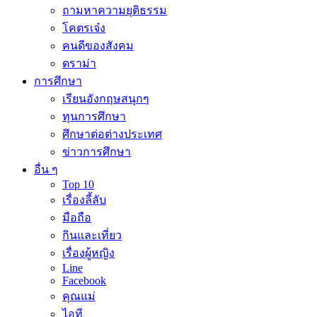
ถามหาความยุติธรรม
โคตรเจ๋ง
คนดีของสังคม
ดราม่า
การศึกษา
เรียนอังกฤษสนุกๆ
ทุนการศึกษา
ศึกษาต่อต่างประเทศ
ข่าวการศึกษา
อื่น ๆ
Top 10
เรื่องลี้ลับ
มือถือ
กินและเที่ยว
เรื่องผู้หญิง
Line
Facebook
คุณแม่
ไอที