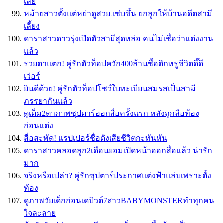
เลย
หม้ายสาวตั้งแต่หย่าดูสวยแซ่บขึ้น ยกลูกให้บ้านอดีตสามี
เลี้ยง
ดาราสาวดาวรุ่งเปิดตัวสามีสุดหล่อ คนไม่เชื่อว่าแต่งงาน
แล้ว
รวยตาแตก! คู่รักตัวท็อปควัก400ล้านซื้อตึกหรูชีวิตดี๊ดี
เว่อร์
ยินดีด้วย! คู่รักตัวท็อปโชว์ใบทะเบียนสมรสเป็นสามี
ภรรยากันแล้ว
ดูเต็ม2ตาภาพซุปตาร์ออกสื่อครั้งแรก หลังถูกลือท้อง
ก่อนแต่ง
สื่อสะพัด! แรปเปอร์ชื่อดังเสียชีวิตกะทันหัน
ดาราสาวคลอดลูก2เดือนยอมเปิดหน้าออกสื่อแล้ว น่ารัก
มาก
จริงหรือเปล่า? คู่รักซุปตาร์ประกาศแต่งฟ้าแล่บเพราะตั้ง
ท้อง
ดูภาพวัยเด็กก่อนเดบิวต์7สาวBABYMONSTERทำทุกคน
ใจละลาย