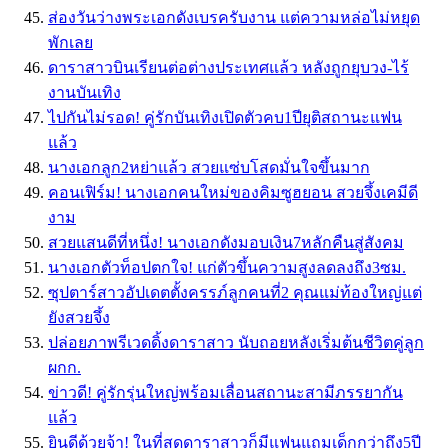
ส่องวันว่างพระเอกดังเบรครับงาน แต่ความหล่อไม่หยุด
พักเลย
ดาราสาวบินเรียนต่อต่างประเทศแล้ว หลังถูกยุบวง-ไร้
งานบันเทิง
ไปกันไม่รอด! คู่รักบันเทิงเปิดตัวคบ1ปียุติสถานะแฟน
แล้ว
นางเอกลูก2หย่าแล้ว สวยแซ่บโสดมั่นใจขึ้นมาก
คอนเฟิร์ม! นางเอกคนใหม่ของคิมซูฮยอน สวยจึ้งเคมีดี
งาม
สวยแสนดีที่หนึ่ง! นางเอกดังมอบเงิน7หลักคืนสู่สังคม
นางเอกตัวท็อปตกใจ! แก่ตัวขึ้นความสูงลดลงถึง3ซม.
ซุปตาร์สาวอัปเดตตั้งครรภ์ลูกคนที่2 คุณแม่ท้องใหญ่แต่
ยังสวยจึ้ง
ปล่อยภาพรีเวดดิ้งดาราสาว นับถอยหลังเริ่มต้นชีวิตคู่ลูก
ผกก.
ข่าวดี! คู่รักรุ่นใหญ่พร้อมเลื่อนสถานะสามีภรรยากัน
แล้ว
ยินดีด้วยจ้า! ในที่สุดดาราสาวก็มีแฟนแถมเด็กกว่าถึง5ปี