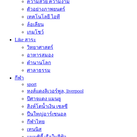
ความสวย ความงาม
ตัวอย่างภาพยนตร์
เทคโนโลยี ไอที
ล้อเลียน
เกมโชว์
Like สาระ
วิทยาศาสตร์
อาหารสมอง
ตำนานโลก
ศาลาธรรม
กีฬา
sport
หงส์แดงลิเวอร์พูล, liverpool
ปีศาจแดง แมนยู
สิงห์โตน้ำเงิน เชลซี
ปืนใหญ่อาร์เซนอล
กีฬาไทย
เทนนิส
แมนซิตี้ เรือใบสีฟ้า