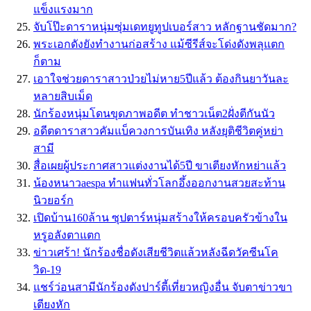
แข็งแรงมาก
จับโป๊ะดาราหนุ่มซุ่มเดทยูทูปเบอร์สาว หลักฐานชัดมาก?
พระเอกดังยังทำงานก่อสร้าง แม้ซีรีส์จะโด่งดังพลุแตก
ก็ตาม
เอาใจช่วยดาราสาวป่วยไม่หาย5ปีแล้ว ต้องกินยาวันละ
หลายสิบเม็ด
นักร้องหนุ่มโดนขุดภาพอดีต ทำชาวเน็ต2ฝั่งตีกันนัว
อดีตดาราสาวคัมแบ็ควงการบันเทิง หลังยุติชีวิตคู่หย่า
สามี
สื่อเผยผู้ประกาศสาวแต่งงานได้5ปี ขาเตียงหักหย่าแล้ว
น้องหนาวaespa ทำแฟนทั่วโลกอึ้งออกงานสวยสะท้าน
นิวยอร์ก
เปิดบ้าน160ล้าน ซุปตาร์หนุ่มสร้างให้ครอบครัวข้างใน
หรูอลังตาแตก
ข่าวเศร้า! นักร้องชื่อดังเสียชีวิตแล้วหลังฉีดวัคซีนโค
วิด-19
แชร์ว่อนสามีนักร้องดังปาร์ตี้เที่ยวหญิงอื่น จับตาข่าวขา
เตียงหัก