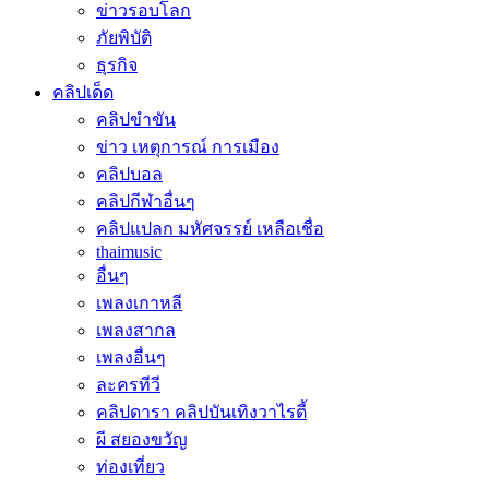
ข่าวรอบโลก
ภัยพิบัติ
ธุรกิจ
คลิปเด็ด
คลิปขำขัน
ข่าว เหตุการณ์ การเมือง
คลิปบอล
คลิปกีฬาอื่นๆ
คลิปแปลก มหัศจรรย์ เหลือเชื่อ
thaimusic
อื่นๆ
เพลงเกาหลี
เพลงสากล
เพลงอื่นๆ
ละครทีวี
คลิปดารา คลิปบันเทิงวาไรตี้
ผี สยองขวัญ
ท่องเที่ยว