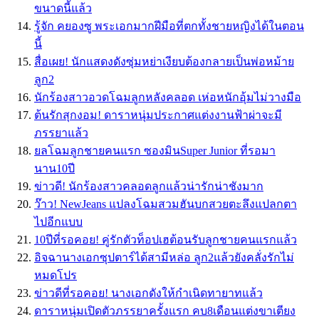
ขนาดนี้แล้ว
รู้จัก คยองซู พระเอกมากฝีมือที่ตกทั้งชายหญิงได้ในตอน
นี้
สื่อเผย! นักแสดงดังซุ่มหย่าเงียบต้องกลายเป็นพ่อหม้าย
ลูก2
นักร้องสาวอวดโฉมลูกหลังคลอด เห่อหนักอุ้มไม่วางมือ
ต้นรักสุกงอม! ดาราหนุ่มประกาศแต่งงานฟ้าผ่าจะมี
ภรรยาแล้ว
ยลโฉมลูกชายคนแรก ซองมินSuper Junior ที่รอมา
นาน10ปี
ข่าวดี! นักร้องสาวคลอดลูกแล้วน่ารักน่าชังมาก
ว๊าว! NewJeans แปลงโฉมสวมฮันบกสวยตะลึงแปลกตา
ไปอีกแบบ
10ปีที่รอคอย! คู่รักตัวท็อปเฮต้อนรับลูกชายคนแรกแล้ว
อิจฉานางเอกซุปตาร์ได้สามีหล่อ ลูก2แล้วยังคลั่งรักไม่
หมดโปร
ข่าวดีที่รอคอย! นางเอกดังให้กำเนิดทายาทแล้ว
ดาราหนุ่มเปิดตัวภรรยาครั้งแรก คบ8เดือนแต่งขาเตียง