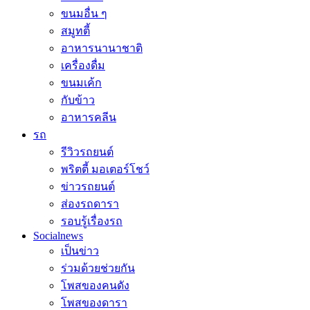
ขนมอื่น ๆ
สมูทตี้
อาหารนานาชาติ
เครื่องดื่ม
ขนมเค้ก
กับข้าว
อาหารคลีน
รถ
รีวิวรถยนต์
พริตตี้ มอเตอร์โชว์
ข่าวรถยนต์
ส่องรถดารา
รอบรู้เรื่องรถ
Socialnews
เป็นข่าว
ร่วมด้วยช่วยกัน
โพสของคนดัง
โพสของดารา