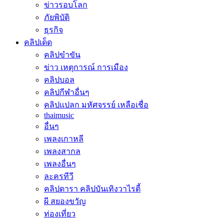
ข่าวรอบโลก
ภัยพิบัติ
ธุรกิจ
คลิปเด็ด
คลิปขำขัน
ข่าว เหตุการณ์ การเมือง
คลิปบอล
คลิปกีฬาอื่นๆ
คลิปแปลก มหัศจรรย์ เหลือเชื่อ
thaimusic
อื่นๆ
เพลงเกาหลี
เพลงสากล
เพลงอื่นๆ
ละครทีวี
คลิปดารา คลิปบันเทิงวาไรตี้
ผี สยองขวัญ
ท่องเที่ยว