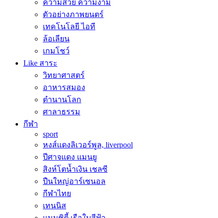
ความสวย ความงาม
ตัวอย่างภาพยนตร์
เทคโนโลยี ไอที
ล้อเลียน
เกมโชว์
Like สาระ
วิทยาศาสตร์
อาหารสมอง
ตำนานโลก
ศาลาธรรม
กีฬา
sport
หงส์แดงลิเวอร์พูล, liverpool
ปีศาจแดง แมนยู
สิงห์โตน้ำเงิน เชลซี
ปืนใหญ่อาร์เซนอล
กีฬาไทย
เทนนิส
แมนซิตี้ เรือใบสีฟ้า