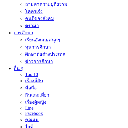
ถามหาความยุติธรรม
โคตรเจ๋ง
คนดีของสังคม
ดราม่า
การศึกษา
เรียนอังกฤษสนุกๆ
ทุนการศึกษา
ศึกษาต่อต่างประเทศ
ข่าวการศึกษา
อื่น ๆ
Top 10
เรื่องลี้ลับ
มือถือ
กินและเที่ยว
เรื่องผู้หญิง
Line
Facebook
คุณแม่
ไอที