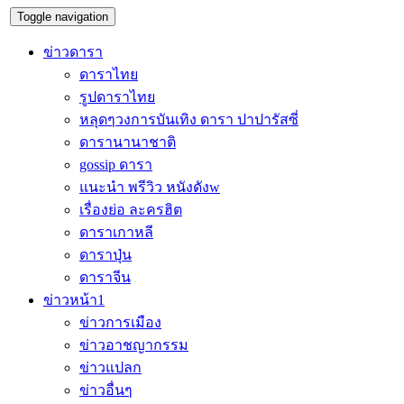
Toggle navigation
ข่าวดารา
ดาราไทย
รูปดาราไทย
หลุดๆวงการบันเทิง ดารา ปาปารัสซี่
ดารานานาชาติ
gossip ดารา
แนะนำ พรีวิว หนังดังw
เรื่องย่อ ละครฮิต
ดาราเกาหลี
ดาราปุ่น
ดาราจีน
ข่าวหน้า1
ข่าวการเมือง
ข่าวอาชญากรรม
ข่าวแปลก
ข่าวอื่นๆ