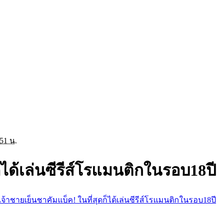
:51 น.
็ได้เล่นซีรีส์โรแมนติกในรอบ18ปี
เจ้าชายเย็นชาคัมแบ็ค! ในที่สุดก็ได้เล่นซีรีส์โรแมนติกในรอบ18ปี