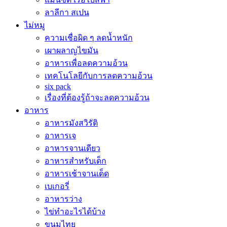
ลาลีกา สเปน
ไม่หมู
ความเชื่อผิด ๆ ลดน้ำหนัก
เผาผลาญไขมัน
อาหารเพื่อลดความอ้วน
เทคโนโลยีกับการลดความอ้วน
six pack
เรื่องที่ต้องรู้ถ้าจะลดความอ้วน
อาหาร
อาหารมังสวิรัติ
อาหารเจ
อาหารจานเดียว
อาหารสำหรับเด็ก
อาหารเช้าจานเด็ด
เบเกอรี่
อาหารว่าง
ไข่ทำอะไรได้บ้าง
ขนมไทย