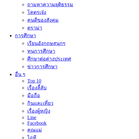
ถามหาความยุติธรรม
โคตรเจ๋ง
คนดีของสังคม
ดราม่า
การศึกษา
เรียนอังกฤษสนุกๆ
ทุนการศึกษา
ศึกษาต่อต่างประเทศ
ข่าวการศึกษา
อื่น ๆ
Top 10
เรื่องลี้ลับ
มือถือ
กินและเที่ยว
เรื่องผู้หญิง
Line
Facebook
คุณแม่
ไอที