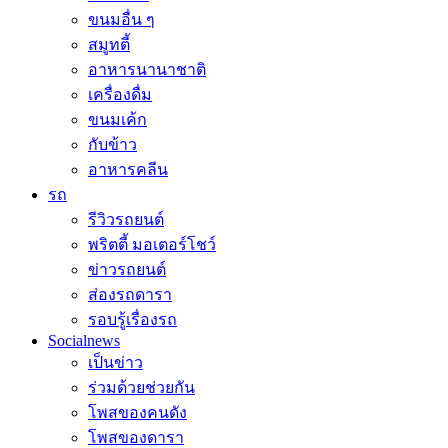
ขนมอื่น ๆ
สมูทตี้
อาหารนานาชาติ
เครื่องดื่ม
ขนมเค้ก
กับข้าว
อาหารคลีน
รถ
รีวิวรถยนต์
พริตตี้ มอเตอร์โชว์
ข่าวรถยนต์
ส่องรถดารา
รอบรู้เรื่องรถ
Socialnews
เป็นข่าว
ร่วมด้วยช่วยกัน
โพสของคนดัง
โพสของดารา