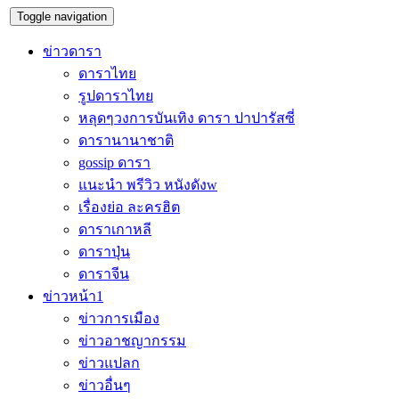
Toggle navigation
ข่าวดารา
ดาราไทย
รูปดาราไทย
หลุดๆวงการบันเทิง ดารา ปาปารัสซี่
ดารานานาชาติ
gossip ดารา
แนะนำ พรีวิว หนังดังw
เรื่องย่อ ละครฮิต
ดาราเกาหลี
ดาราปุ่น
ดาราจีน
ข่าวหน้า1
ข่าวการเมือง
ข่าวอาชญากรรม
ข่าวแปลก
ข่าวอื่นๆ