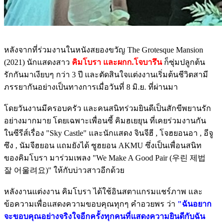
หลังจากที่ร่วมงานในหนังสยองขวัญ The Grotesque Mansion
(2021) นักแสดงสาว
คิมโบรา และผกก.โจบารึน
ก็ซุ่มปลูกต้น
รักกันมาเงียบๆ กว่า 3 ปี และตัดสินใจแต่งงานเริ่มต้นชีวิตสามี
ภรรยากันอย่างเป็นทางการเมื่อวันที่ 8 มิ.ย. ที่ผ่านมา
โดยวันงานมีครอบครัว และคนสนิทร่วมยินดีเป็นสักขีพยานรัก
อย่างมากมาย โดยเฉพาะเพื่อนซี้ คิมฮเยยุน ที่เคยร่วมงานกัน
ในซีรีส์เรื่อง "Sky Castle" และนักแสดง จินจีฮี , โจฮยอนอา , อีจู
ซึง , นัมจีฮยอน แถมยังได้ ซูฮยอน AKMU ซึ่งเป็นเพื่อนสนิท
ของคิมโบรา มาร่วมเพลง "We Make A Good Pair (우린 제법
잘 어울려요)" ให้กับบ่าวสาวอีกด้วย
หลังงานแต่งงาน คิมโบรา ได้ใช้อินสตาแกรมแชร์ภาพ และ
ข้อความเพื่อแสดงความขอบคุณทุกๆ คำอวยพร ว่า
"ฉันอยาก
จะขอบคุณอย่างจริงใจอีกครั้งทุกคนที่แสดงความยินดีกับฉัน