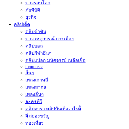
ข่าวรอบโลก
ภัยพิบัติ
ธุรกิจ
คลิปเด็ด
คลิปขำขัน
ข่าว เหตุการณ์ การเมือง
คลิปบอล
คลิปกีฬาอื่นๆ
คลิปแปลก มหัศจรรย์ เหลือเชื่อ
thaimusic
อื่นๆ
เพลงเกาหลี
เพลงสากล
เพลงอื่นๆ
ละครทีวี
คลิปดารา คลิปบันเทิงวาไรตี้
ผี สยองขวัญ
ท่องเที่ยว