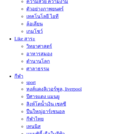
ความสวย ความงาม
ตัวอย่างภาพยนตร์
เทคโนโลยี ไอที
ล้อเลียน
เกมโชว์
Like สาระ
วิทยาศาสตร์
อาหารสมอง
ตำนานโลก
ศาลาธรรม
กีฬา
sport
หงส์แดงลิเวอร์พูล, liverpool
ปีศาจแดง แมนยู
สิงห์โตน้ำเงิน เชลซี
ปืนใหญ่อาร์เซนอล
กีฬาไทย
เทนนิส
แมนซิตี้ เรือใบสีฟ้า