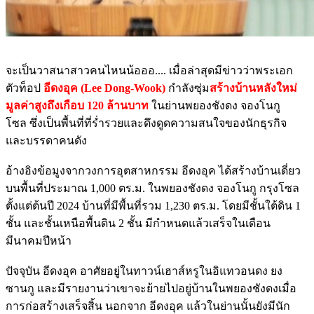
จะเป็นวาสนาสาวคนไหนน้อออ.... เมื่อล่าสุดมีข่าวว่าพระเอก
ตัวท็อป
อีดงอุค (Lee Dong-Wook)
กำลังซุ่ม
สร้างบ้านหลังใหม่
มูลค่าสูงถึงเกือบ 120 ล้านบาท
ในย่านพยองชังดง จองโนกู
โซล ซึ่งเป็นพื้นที่ที่ร่ำรวยและดึงดูดความสนใจของนักธุรกิจ
และบรรดาคนดัง
อ้างอิงข้อมูงจากวงการอุตสาหกรรม อีดงอุค ได้สร้างบ้านเดี่ยว
บนพื้นที่ประมาณ 1,000 ตร.ม. ในพยองชังดง จองโนกู กรุงโซล
ตั้งแต่ต้นปี 2024 บ้านที่มีพื้นที่รวม 1,230 ตร.ม. โดยมีชั้นใต้ดิน 1
ชั้น และชั้นเหนือพื้นดิน 2 ชั้น มีกำหนดแล้วเสร็จในเดือน
มีนาคมปีหน้า
ปัจจุบัน อีดงอุค อาศัยอยู่ในทาวน์เฮาส์หรูในอิแทวอนดง ยง
ซานกู และมีรายงานว่าเขาจะย้ายไปอยู่บ้านในพยองชังดงเมื่อ
การก่อสร้างเสร็จสิ้น นอกจาก อีดงอุค แล้วในย่านนั้นยังมีนัก