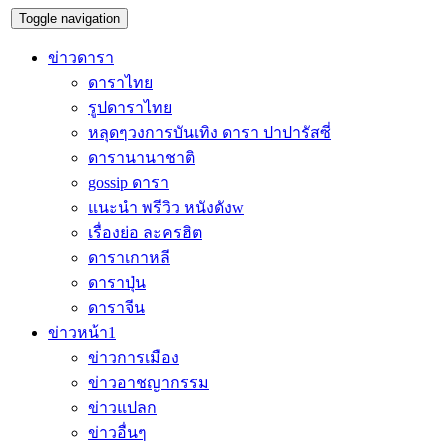
Toggle navigation
ข่าวดารา
ดาราไทย
รูปดาราไทย
หลุดๆวงการบันเทิง ดารา ปาปารัสซี่
ดารานานาชาติ
gossip ดารา
แนะนำ พรีวิว หนังดังw
เรื่องย่อ ละครฮิต
ดาราเกาหลี
ดาราปุ่น
ดาราจีน
ข่าวหน้า1
ข่าวการเมือง
ข่าวอาชญากรรม
ข่าวแปลก
ข่าวอื่นๆ