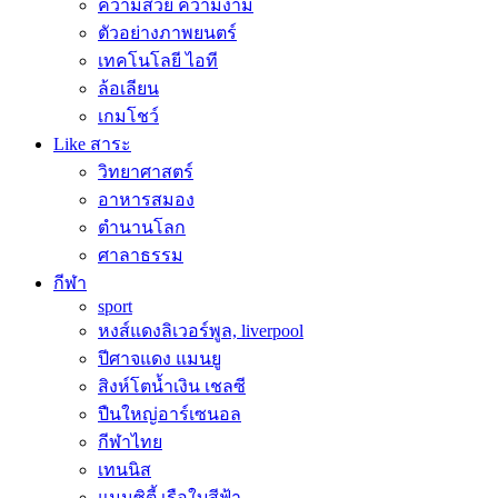
ความสวย ความงาม
ตัวอย่างภาพยนตร์
เทคโนโลยี ไอที
ล้อเลียน
เกมโชว์
Like สาระ
วิทยาศาสตร์
อาหารสมอง
ตำนานโลก
ศาลาธรรม
กีฬา
sport
หงส์แดงลิเวอร์พูล, liverpool
ปีศาจแดง แมนยู
สิงห์โตน้ำเงิน เชลซี
ปืนใหญ่อาร์เซนอล
กีฬาไทย
เทนนิส
แมนซิตี้ เรือใบสีฟ้า