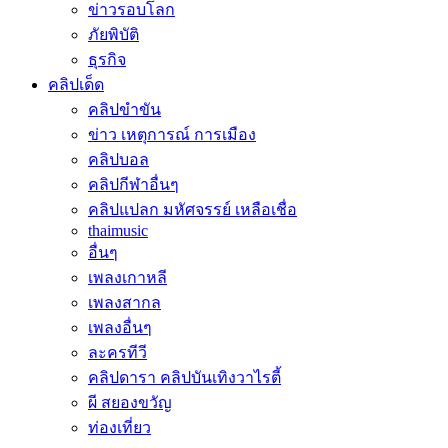
ข่าวรอบโลก
ภัยพิบัติ
ธุรกิจ
คลิปเด็ด
คลิปขำขัน
ข่าว เหตุการณ์ การเมือง
คลิปบอล
คลิปกีฬาอื่นๆ
คลิปแปลก มหัศจรรย์ เหลือเชื่อ
thaimusic
อื่นๆ
เพลงเกาหลี
เพลงสากล
เพลงอื่นๆ
ละครทีวี
คลิปดารา คลิปบันเทิงวาไรตี้
ผี สยองขวัญ
ท่องเที่ยว