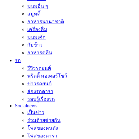
ขนมอื่น ๆ
สมูทตี้
อาหารนานาชาติ
เครื่องดื่ม
ขนมเค้ก
กับข้าว
อาหารคลีน
รถ
รีวิวรถยนต์
พริตตี้ มอเตอร์โชว์
ข่าวรถยนต์
ส่องรถดารา
รอบรู้เรื่องรถ
Socialnews
เป็นข่าว
ร่วมด้วยช่วยกัน
โพสของคนดัง
โพสของดารา