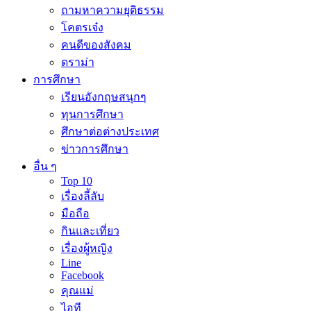
ถามหาความยุติธรรม
โคตรเจ๋ง
คนดีของสังคม
ดราม่า
การศึกษา
เรียนอังกฤษสนุกๆ
ทุนการศึกษา
ศึกษาต่อต่างประเทศ
ข่าวการศึกษา
อื่น ๆ
Top 10
เรื่องลี้ลับ
มือถือ
กินและเที่ยว
เรื่องผู้หญิง
Line
Facebook
คุณแม่
ไอที