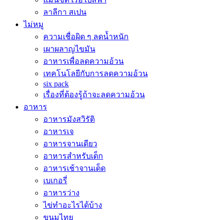
ลาลีกา สเปน
ไม่หมู
ความเชื่อผิด ๆ ลดน้ำหนัก
เผาผลาญไขมัน
อาหารเพื่อลดความอ้วน
เทคโนโลยีกับการลดความอ้วน
six pack
เรื่องที่ต้องรู้ถ้าจะลดความอ้วน
อาหาร
อาหารมังสวิรัติ
อาหารเจ
อาหารจานเดียว
อาหารสำหรับเด็ก
อาหารเช้าจานเด็ด
เบเกอรี่
อาหารว่าง
ไข่ทำอะไรได้บ้าง
ขนมไทย