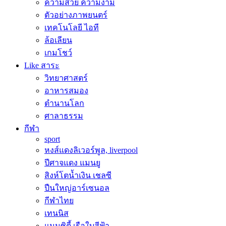
ความสวย ความงาม
ตัวอย่างภาพยนตร์
เทคโนโลยี ไอที
ล้อเลียน
เกมโชว์
Like สาระ
วิทยาศาสตร์
อาหารสมอง
ตำนานโลก
ศาลาธรรม
กีฬา
sport
หงส์แดงลิเวอร์พูล, liverpool
ปีศาจแดง แมนยู
สิงห์โตน้ำเงิน เชลซี
ปืนใหญ่อาร์เซนอล
กีฬาไทย
เทนนิส
แมนซิตี้ เรือใบสีฟ้า