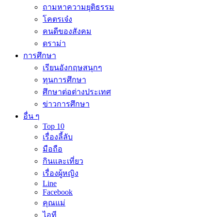
ถามหาความยุติธรรม
โคตรเจ๋ง
คนดีของสังคม
ดราม่า
การศึกษา
เรียนอังกฤษสนุกๆ
ทุนการศึกษา
ศึกษาต่อต่างประเทศ
ข่าวการศึกษา
อื่น ๆ
Top 10
เรื่องลี้ลับ
มือถือ
กินและเที่ยว
เรื่องผู้หญิง
Line
Facebook
คุณแม่
ไอที