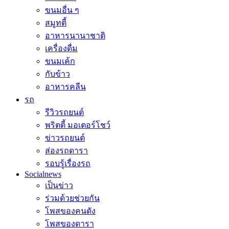
ขนมอื่น ๆ
สมูทตี้
อาหารนานาชาติ
เครื่องดื่ม
ขนมเค้ก
กับข้าว
อาหารคลีน
รถ
รีวิวรถยนต์
พริตตี้ มอเตอร์โชว์
ข่าวรถยนต์
ส่องรถดารา
รอบรู้เรื่องรถ
Socialnews
เป็นข่าว
ร่วมด้วยช่วยกัน
โพสของคนดัง
โพสของดารา