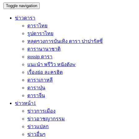
Toggle navigation
ข่าวดารา
ดาราไทย
รูปดาราไทย
หลุดๆวงการบันเทิง ดารา ปาปารัสซี่
ดารานานาชาติ
gossip ดารา
แนะนำ พรีวิว หนังดังw
เรื่องย่อ ละครฮิต
ดาราเกาหลี
ดาราปุ่น
ดาราจีน
ข่าวหน้า1
ข่าวการเมือง
ข่าวอาชญากรรม
ข่าวแปลก
ข่าวอื่นๆ