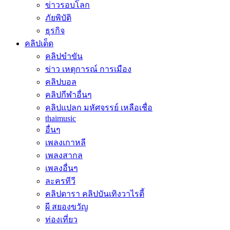
ข่าวรอบโลก
ภัยพิบัติ
ธุรกิจ
คลิปเด็ด
คลิปขำขัน
ข่าว เหตุการณ์ การเมือง
คลิปบอล
คลิปกีฬาอื่นๆ
คลิปแปลก มหัศจรรย์ เหลือเชื่อ
thaimusic
อื่นๆ
เพลงเกาหลี
เพลงสากล
เพลงอื่นๆ
ละครทีวี
คลิปดารา คลิปบันเทิงวาไรตี้
ผี สยองขวัญ
ท่องเที่ยว