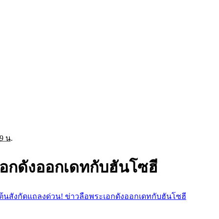
9 น.
เอกดังออกเดทกับฮันโซฮี
ต้นสังกัดแถลงด่วน! ข่าวลือพระเอกดังออกเดทกับฮันโซฮี