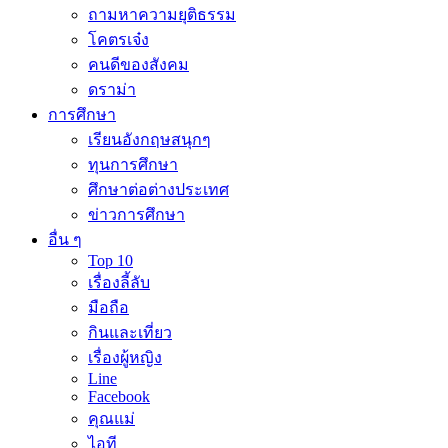
ถามหาความยุติธรรม
โคตรเจ๋ง
คนดีของสังคม
ดราม่า
การศึกษา
เรียนอังกฤษสนุกๆ
ทุนการศึกษา
ศึกษาต่อต่างประเทศ
ข่าวการศึกษา
อื่น ๆ
Top 10
เรื่องลี้ลับ
มือถือ
กินและเที่ยว
เรื่องผู้หญิง
Line
Facebook
คุณแม่
ไอที