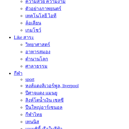
ความสวย ความงาม
ตัวอย่างภาพยนตร์
เทคโนโลยี ไอที
ล้อเลียน
เกมโชว์
Like สาระ
วิทยาศาสตร์
อาหารสมอง
ตำนานโลก
ศาลาธรรม
กีฬา
sport
หงส์แดงลิเวอร์พูล, liverpool
ปีศาจแดง แมนยู
สิงห์โตน้ำเงิน เชลซี
ปืนใหญ่อาร์เซนอล
กีฬาไทย
เทนนิส
แมนซิตี้ เรือใบสีฟ้า