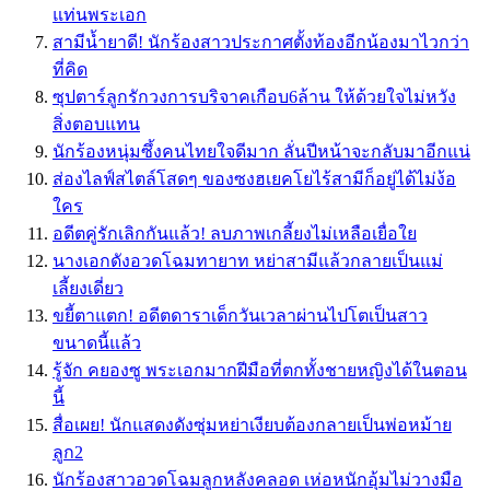
แท่นพระเอก
สามีน้ำยาดี! นักร้องสาวประกาศตั้งท้องอีกน้องมาไวกว่า
ที่คิด
ซุปตาร์ลูกรักวงการบริจาคเกือบ6ล้าน ให้ด้วยใจไม่หวัง
สิ่งตอบแทน
นักร้องหนุ่มซึ้งคนไทยใจดีมาก ลั่นปีหน้าจะกลับมาอีกแน่
ส่องไลฟ์สไตล์โสดๆ ของซงฮเยคโยไร้สามีก็อยู่ได้ไม่ง้อ
ใคร
อดีตคู่รักเลิกกันแล้ว! ลบภาพเกลี้ยงไม่เหลือเยื่อใย
นางเอกดังอวดโฉมทายาท หย่าสามีแล้วกลายเป็นแม่
เลี้ยงเดี่ยว
ขยี้ตาแตก! อดีตดาราเด็กวันเวลาผ่านไปโตเป็นสาว
ขนาดนี้แล้ว
รู้จัก คยองซู พระเอกมากฝีมือที่ตกทั้งชายหญิงได้ในตอน
นี้
สื่อเผย! นักแสดงดังซุ่มหย่าเงียบต้องกลายเป็นพ่อหม้าย
ลูก2
นักร้องสาวอวดโฉมลูกหลังคลอด เห่อหนักอุ้มไม่วางมือ