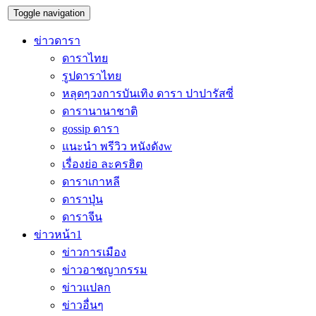
Toggle navigation
ข่าวดารา
ดาราไทย
รูปดาราไทย
หลุดๆวงการบันเทิง ดารา ปาปารัสซี่
ดารานานาชาติ
gossip ดารา
แนะนำ พรีวิว หนังดังw
เรื่องย่อ ละครฮิต
ดาราเกาหลี
ดาราปุ่น
ดาราจีน
ข่าวหน้า1
ข่าวการเมือง
ข่าวอาชญากรรม
ข่าวแปลก
ข่าวอื่นๆ