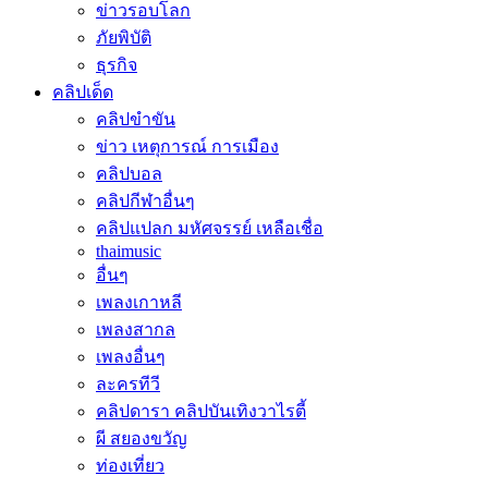
ข่าวรอบโลก
ภัยพิบัติ
ธุรกิจ
คลิปเด็ด
คลิปขำขัน
ข่าว เหตุการณ์ การเมือง
คลิปบอล
คลิปกีฬาอื่นๆ
คลิปแปลก มหัศจรรย์ เหลือเชื่อ
thaimusic
อื่นๆ
เพลงเกาหลี
เพลงสากล
เพลงอื่นๆ
ละครทีวี
คลิปดารา คลิปบันเทิงวาไรตี้
ผี สยองขวัญ
ท่องเที่ยว