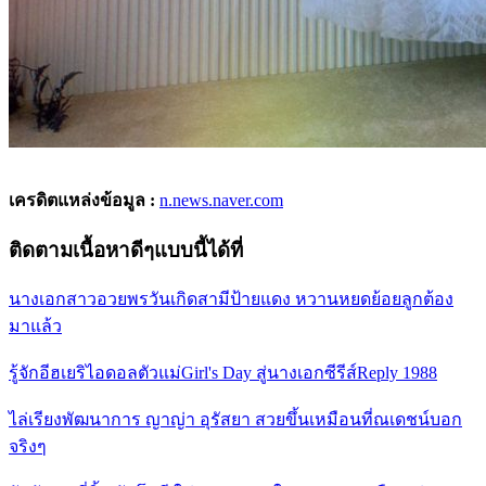
เครดิตแหล่งข้อมูล :
n.news.naver.com
ติดตามเนื้อหาดีๆแบบนี้ได้ที่
นางเอกสาวอวยพรวันเกิดสามีป้ายแดง หวานหยดย้อยลูกต้อง
มาแล้ว
รู้จักอีฮเยริไอดอลตัวแม่Girl's Day สู่นางเอกซีรีส์Reply 1988
ไล่เรียงพัฒนาการ ญาญ่า อุรัสยา สวยขึ้นเหมือนที่ณเดชน์บอก
จริงๆ