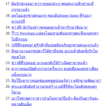
ต้นรักสุกงอม! ดาราหนุ่มประกาศแต่งงานฟ้าผ่าจะมี
ภรรยาแล้ว
ยลโฉมลูกชายคนแรก ซองมินSuper Junior ที่รอมา
นาน10ปี
ข่าวดี! นักร้องสาวคลอดลูกแล้วน่ารักน่าชังมาก
ว๊าว! NewJeans แปลงโฉมสวมฮันบกสวยตะลึงแปลกตา
ไปอีกแบบ
10ปีที่รอคอย! คู่รักตัวท็อปเฮต้อนรับลูกชายคนแรกแล้ว
อิจฉานางเอกซุปตาร์ได้สามีหล่อ ลูก2แล้วยังคลั่งรักไม่
หมดโปร
ข่าวดีที่รอคอย! นางเอกดังให้กำเนิดทายาทแล้ว
ดาราหนุ่มเปิดตัวภรรยาครั้งแรก คบ8เดือนแต่งขาเตียง
แข็งแรงมาก
จับโป๊ะดาราหนุ่มซุ่มเดทยูทูปเบอร์สาว หลักฐานชัดมาก?
พระเอกดังยังทำงานก่อสร้าง แม้ซีรีส์จะโด่งดังพลุแตก
ก็ตาม
เอาใจช่วยดาราสาวป่วยไม่หาย5ปีแล้ว ต้องกินยาวันละ
หลายสิบเม็ด