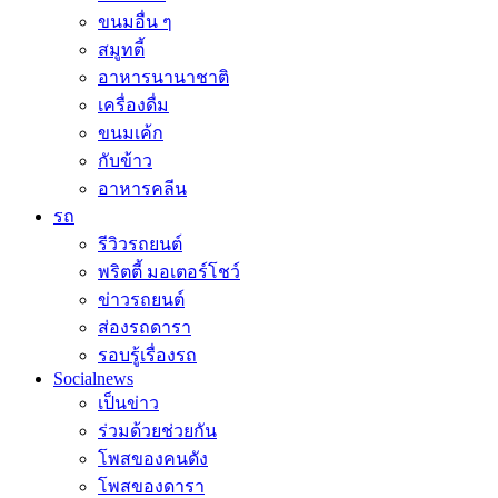
ขนมอื่น ๆ
สมูทตี้
อาหารนานาชาติ
เครื่องดื่ม
ขนมเค้ก
กับข้าว
อาหารคลีน
รถ
รีวิวรถยนต์
พริตตี้ มอเตอร์โชว์
ข่าวรถยนต์
ส่องรถดารา
รอบรู้เรื่องรถ
Socialnews
เป็นข่าว
ร่วมด้วยช่วยกัน
โพสของคนดัง
โพสของดารา