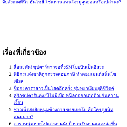
จับสังเกตที่นิ้ว ฮันโซฮี ใช่แหวนแทนใจรยูจุนยอลหรือเปล่านะ?
เรื่องที่เกี่ยวข้อง
สื่อสะพัด! ซุปตาร์สาวจ่อทิ้งSMโบยบินเป็นอิสระ
พิธีกรแห่งชาติถูกตรวจสอบภาษี ทำคอมเมนต์สนั่นโซ
เชียล
ช็อก! ดาราสาวเป็นโสดอีกครั้ง ซุ่มหย่าเงียบยุติชีวิตคู่
คู่รักซุปตาร์แต่ง7ปีไม่มีเบื่อ หนีลูกออกเดทด้วยกันหวาน
เจี๊ยบ
ชาวเน็ตสงสัยหนุ่มข้างกาย ซงฮเยคโย คือใครดูสนิท
สนมมาก?
ดาราหนุ่มหายไปแต่งงานนับปี หวนรับงานแสดงจ่อขึ้น