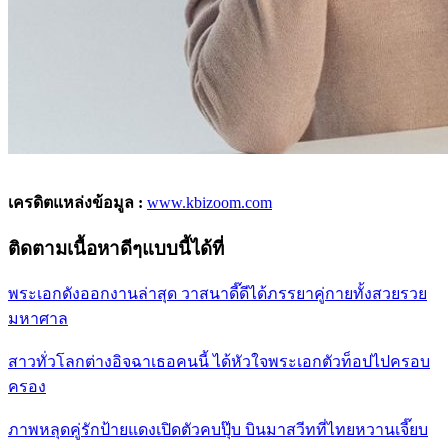
เครดิตแหล่งข้อมูล :
www.kbizoom.com
ติดตามเนื้อหาดีๆแบบนี้ได้ที่
พระเอกดังออกงานล่าสุด วาสนาดี๊ดีได้ภรรยาคู่กายทั้งสวยรวย
มหาศาล
สาวทั่วโลกต่างอิจฉาเธอคนนี้ ได้หัวใจพระเอกตัวท็อปไปครอบ
ครอง
ภาพหลุดคู่รักป้ายแดงเปิดตัวคบปุ๊บ บินมาสวีทที่ไทยหวานเจี๊ยบ