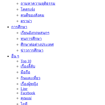
ถามหาความยุติธรรม
โคตรเจ๋ง
คนดีของสังคม
ดราม่า
การศึกษา
เรียนอังกฤษสนุกๆ
ทุนการศึกษา
ศึกษาต่อต่างประเทศ
ข่าวการศึกษา
อื่น ๆ
Top 10
เรื่องลี้ลับ
มือถือ
กินและเที่ยว
เรื่องผู้หญิง
Line
Facebook
คุณแม่
ไอที