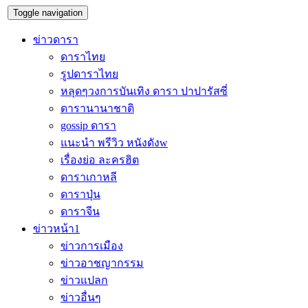
Toggle navigation
ข่าวดารา
ดาราไทย
รูปดาราไทย
หลุดๆวงการบันเทิง ดารา ปาปารัสซี่
ดารานานาชาติ
gossip ดารา
แนะนำ พรีวิว หนังดังw
เรื่องย่อ ละครฮิต
ดาราเกาหลี
ดาราปุ่น
ดาราจีน
ข่าวหน้า1
ข่าวการเมือง
ข่าวอาชญากรรม
ข่าวแปลก
ข่าวอื่นๆ