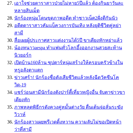
เอาใจช่วยดาราสาวป่วยไม่หาย5ปีแล้ว ต้องกินยาวันละ
หลายสิบเม็ด
นักร้องหนุ่มโดนขุดภาพอดีต ทำชาวเน็ต2ฝั่งตีกันนัว
อดีตดาราสาวคัมแบ็ควงการบันเทิง หลังยุติชีวิตคู่หย่า
สามี
สื่อเผยผู้ประกาศสาวแต่งงานได้5ปี ขาเตียงหักหย่าแล้ว
น้องหนาวaespa ทำแฟนทั่วโลกอึ้งออกงานสวยสะท้าน
นิวยอร์ก
เปิดบ้าน160ล้าน ซุปตาร์หนุ่มสร้างให้ครอบครัวข้างใน
หรูอลังตาแตก
ข่าวเศร้า! นักร้องชื่อดังเสียชีวิตแล้วหลังฉีดวัคซีนโค
วิด-19
แชร์ว่อนสามีนักร้องดังปาร์ตี้เที่ยวหญิงอื่น จับตาข่าวขา
เตียงหัก
ภาพหลุดพิธีกรดังควงคู่หมั้นต่างวัย ตื่นเต้นจ่อลั่นระฆัง
วิวาห์
นักร้องสาวเผยพรีเวดดิ้งหวาน ความลับไม่ขอเปิดหน้า
ว่าที่สามี