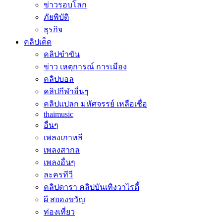
ข่าวรอบโลก
ภัยพิบัติ
ธุรกิจ
คลิปเด็ด
คลิปขำขัน
ข่าว เหตุการณ์ การเมือง
คลิปบอล
คลิปกีฬาอื่นๆ
คลิปแปลก มหัศจรรย์ เหลือเชื่อ
thaimusic
อื่นๆ
เพลงเกาหลี
เพลงสากล
เพลงอื่นๆ
ละครทีวี
คลิปดารา คลิปบันเทิงวาไรตี้
ผี สยองขวัญ
ท่องเที่ยว