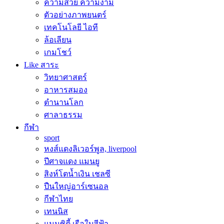
ความสวย ความงาม
ตัวอย่างภาพยนตร์
เทคโนโลยี ไอที
ล้อเลียน
เกมโชว์
Like สาระ
วิทยาศาสตร์
อาหารสมอง
ตำนานโลก
ศาลาธรรม
กีฬา
sport
หงส์แดงลิเวอร์พูล, liverpool
ปีศาจแดง แมนยู
สิงห์โตน้ำเงิน เชลซี
ปืนใหญ่อาร์เซนอล
กีฬาไทย
เทนนิส
แมนซิตี้ เรือใบสีฟ้า