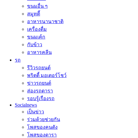
ขนมอื่น ๆ
สมูทตี้
อาหารนานาชาติ
เครื่องดื่ม
ขนมเค้ก
กับข้าว
อาหารคลีน
รถ
รีวิวรถยนต์
พริตตี้ มอเตอร์โชว์
ข่าวรถยนต์
ส่องรถดารา
รอบรู้เรื่องรถ
Socialnews
เป็นข่าว
ร่วมด้วยช่วยกัน
โพสของคนดัง
โพสของดารา