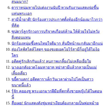
สนมมาก?
ดาราหนุ่มหายไปแต่งงานนับปี หวนรับงานแสดงจ่อขึ้น
แท่นพระเอก
สามีน้ำยาดี! นักร้องสาวประกาศตั้งท้องอีกน้องมาไวกว่า
ที่คิด
ซุปตาร์ลูกรักวงการบริจาคเกือบ6ล้าน ให้ด้วยใจไม่หวัง
สิ่งตอบแทน
นักร้องหนุ่มซึ้งคนไทยใจดีมาก ลั่นปีหน้าจะกลับมาอีกแน่
ส่องไลฟ์สไตล์โสดๆ ของซงฮเยคโยไร้สามีก็อยู่ได้ไม่ง้อ
ใคร
อดีตคู่รักเลิกกันแล้ว! ลบภาพเกลี้ยงไม่เหลือเยื่อใย
นางเอกดังอวดโฉมทายาท หย่าสามีแล้วกลายเป็นแม่
เลี้ยงเดี่ยว
ขยี้ตาแตก! อดีตดาราเด็กวันเวลาผ่านไปโตเป็นสาว
ขนาดนี้แล้ว
รู้จัก คยองซู พระเอกมากฝีมือที่ตกทั้งชายหญิงได้ในตอน
นี้
สื่อเผย! นักแสดงดังซุ่มหย่าเงียบต้องกลายเป็นพ่อหม้าย