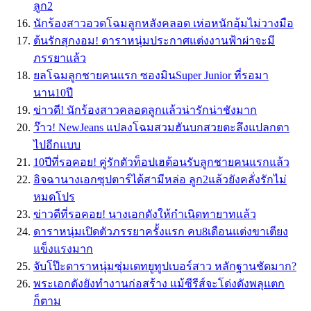
ลูก2
นักร้องสาวอวดโฉมลูกหลังคลอด เห่อหนักอุ้มไม่วางมือ
ต้นรักสุกงอม! ดาราหนุ่มประกาศแต่งงานฟ้าผ่าจะมี
ภรรยาแล้ว
ยลโฉมลูกชายคนแรก ซองมินSuper Junior ที่รอมา
นาน10ปี
ข่าวดี! นักร้องสาวคลอดลูกแล้วน่ารักน่าชังมาก
ว๊าว! NewJeans แปลงโฉมสวมฮันบกสวยตะลึงแปลกตา
ไปอีกแบบ
10ปีที่รอคอย! คู่รักตัวท็อปเฮต้อนรับลูกชายคนแรกแล้ว
อิจฉานางเอกซุปตาร์ได้สามีหล่อ ลูก2แล้วยังคลั่งรักไม่
หมดโปร
ข่าวดีที่รอคอย! นางเอกดังให้กำเนิดทายาทแล้ว
ดาราหนุ่มเปิดตัวภรรยาครั้งแรก คบ8เดือนแต่งขาเตียง
แข็งแรงมาก
จับโป๊ะดาราหนุ่มซุ่มเดทยูทูปเบอร์สาว หลักฐานชัดมาก?
พระเอกดังยังทำงานก่อสร้าง แม้ซีรีส์จะโด่งดังพลุแตก
ก็ตาม