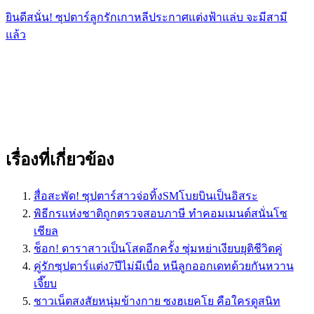
ยินดีสนั่น! ซุปตาร์ลูกรักเกาหลีประกาศแต่งฟ้าแล่บ จะมีสามี
แล้ว
เรื่องที่เกี่ยวข้อง
สื่อสะพัด! ซุปตาร์สาวจ่อทิ้งSMโบยบินเป็นอิสระ
พิธีกรแห่งชาติถูกตรวจสอบภาษี ทำคอมเมนต์สนั่นโซ
เชียล
ช็อก! ดาราสาวเป็นโสดอีกครั้ง ซุ่มหย่าเงียบยุติชีวิตคู่
คู่รักซุปตาร์แต่ง7ปีไม่มีเบื่อ หนีลูกออกเดทด้วยกันหวาน
เจี๊ยบ
ชาวเน็ตสงสัยหนุ่มข้างกาย ซงฮเยคโย คือใครดูสนิท