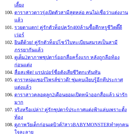
เลี้ยง
ดาราสาวดาวรุ่งเปิดตัวสามีสุดหล่อ คนไม่เชื่อว่าแต่งงาน
แล้ว
รวยตาแตก! คู่รักตัวท็อปควัก400ล้านซื้อตึกหรูชีวิตดี๊ดี
เว่อร์
ยินดีด้วย! คู่รักตัวท็อปโชว์ใบทะเบียนสมรสเป็นสามี
ภรรยากันแล้ว
ดูเต็ม2ตาภาพซุปตาร์ออกสื่อครั้งแรก หลังถูกลือท้อง
ก่อนแต่ง
สื่อสะพัด! แรปเปอร์ชื่อดังเสียชีวิตกะทันหัน
ดาราหนุ่มเซอร์ไพรส์ข่าวดี! ซุ่มคบเงียบรู้อีกทีประกาศ
แต่งแล้ว
ดาราสาวคลอดลูก2เดือนยอมเปิดหน้าออกสื่อแล้ว น่ารัก
มาก
จริงหรือเปล่า? คู่รักซุปตาร์ประกาศแต่งฟ้าแล่บเพราะตั้ง
ท้อง
ดูภาพวัยเด็กก่อนเดบิวต์7สาวBABYMONSTERทำทุกคน
ใจละลาย