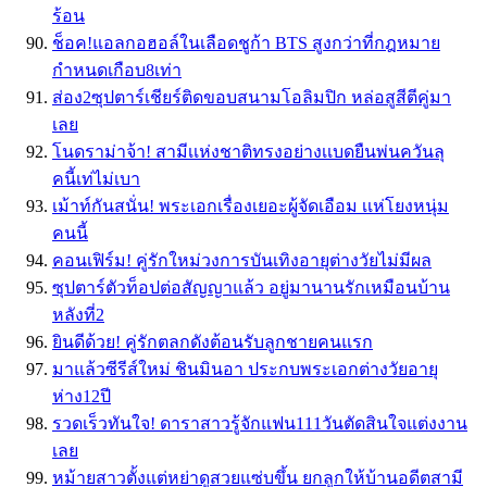
ร้อน
ช็อค!แอลกอฮอล์ในเลือดชูก้า BTS สูงกว่าที่กฎหมาย
กำหนดเกือบ8เท่า
ส่อง2ซุปตาร์เชียร์ติดขอบสนามโอลิมปิก หล่อสูสีตีคู่มา
เลย
โนดราม่าจ้า! สามีเเห่งชาติทรงอย่างเเบดยืนพ่นควันลุ
คนี้เท่ไม่เบา
เม้าท์กันสนั่น! พระเอกเรื่องเยอะผู้จัดเอือม เเห่โยงหนุ่ม
คนนี้
คอนเฟิร์ม! คู่รักใหม่วงการบันเทิงอายุต่างวัยไม่มีผล
ซุปตาร์ตัวท็อปต่อสัญญาแล้ว อยู่มานานรักเหมือนบ้าน
หลังที่2
ยินดีด้วย! คู่รักตลกดังต้อนรับลูกชายคนแรก
มาแล้วซีรีส์ใหม่ ชินมินอา ประกบพระเอกต่างวัยอายุ
ห่าง12ปี
รวดเร็วทันใจ! ดาราสาวรู้จักแฟน111วันตัดสินใจแต่งงาน
เลย
หม้ายสาวตั้งแต่หย่าดูสวยแซ่บขึ้น ยกลูกให้บ้านอดีตสามี