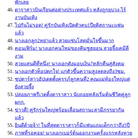
พักเลย
ดาราสาวบินเรียนต่อต่างประเทศแล้ว หลังถูกยุบวง-ไร้
งานบันเทิง
ไปกันไม่รอด! คู่รักบันเทิงเปิดตัวคบ1ปียุติสถานะแฟน
แล้ว
นางเอกลูก2หย่าแล้ว สวยแซ่บโสดมั่นใจขึ้นมาก
คอนเฟิร์ม! นางเอกคนใหม่ของคิมซูฮยอน สวยจึ้งเคมีดี
งาม
สวยแสนดีที่หนึ่ง! นางเอกดังมอบเงิน7หลักคืนสู่สังคม
นางเอกตัวท็อปตกใจ! แก่ตัวขึ้นความสูงลดลงถึง3ซม.
ซุปตาร์สาวอัปเดตตั้งครรภ์ลูกคนที่2 คุณแม่ท้องใหญ่แต่
ยังสวยจึ้ง
ปล่อยภาพรีเวดดิ้งดาราสาว นับถอยหลังเริ่มต้นชีวิตคู่ลูก
ผกก.
ข่าวดี! คู่รักรุ่นใหญ่พร้อมเลื่อนสถานะสามีภรรยากัน
แล้ว
ยินดีด้วยจ้า! ในที่สุดดาราสาวก็มีแฟนแถมเด็กกว่าถึง5ปี
ภาพที่รอคอย! นางเอกเบอร์ต้นออกงานครั้งแรกหลังหาย