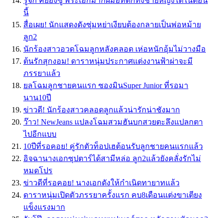
รู้จัก คยองซู พระเอกมากฝีมือที่ตกทั้งชายหญิงได้ในตอน
นี้
สื่อเผย! นักแสดงดังซุ่มหย่าเงียบต้องกลายเป็นพ่อหม้าย
ลูก2
นักร้องสาวอวดโฉมลูกหลังคลอด เห่อหนักอุ้มไม่วางมือ
ต้นรักสุกงอม! ดาราหนุ่มประกาศแต่งงานฟ้าผ่าจะมี
ภรรยาแล้ว
ยลโฉมลูกชายคนแรก ซองมินSuper Junior ที่รอมา
นาน10ปี
ข่าวดี! นักร้องสาวคลอดลูกแล้วน่ารักน่าชังมาก
ว๊าว! NewJeans แปลงโฉมสวมฮันบกสวยตะลึงแปลกตา
ไปอีกแบบ
10ปีที่รอคอย! คู่รักตัวท็อปเฮต้อนรับลูกชายคนแรกแล้ว
อิจฉานางเอกซุปตาร์ได้สามีหล่อ ลูก2แล้วยังคลั่งรักไม่
หมดโปร
ข่าวดีที่รอคอย! นางเอกดังให้กำเนิดทายาทแล้ว
ดาราหนุ่มเปิดตัวภรรยาครั้งแรก คบ8เดือนแต่งขาเตียง
แข็งแรงมาก