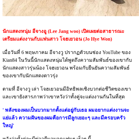
นักแสดงหนุ่ม อีจางอู (Lee Jang woo) เปิดเผยต่อสาธารณะ
เตรียมแต่งงานกับแฟนสาว โจฮเยวอน (Jo Hye Won)
เมื่อวันที่ 6 พฤษภาคม อีจางวู ปรากฏตัวบนช่อง YouTube ของ
Kian84 ในวันนี้นักแสดงหนุ่มได้พูดถึงความสัมพันธ์ของเขากับ
นักแสดงสาวรุ่นน้อง โจฮเยวอน พร้อมกับยืนยันความสัมพันธ์
ของเขากับนักแสดงดาวรุ่ง
ตามที่ อีจางวู เล่า โจฮเยวอนมีอิทธิพลเชิงบวกต่อชีวิตของเขา
และเขายังสารภาพว่าเขาหวังว่าทั้งคู่จะแต่งงานกันในที่สุด
' พลังของผมเป็นบวกมากตั้งแต่อยู่กับเธอ ผมอยากแต่งงานจะ
แย่แล้ว ความฝันของผมคือการมีลูกเยอะๆ และมีครอบครัว
ใหญ่'
หวังว่าทั้งคู่จะมีข่าวดีมาบอกแฟนๆ เร็วๆ นี้