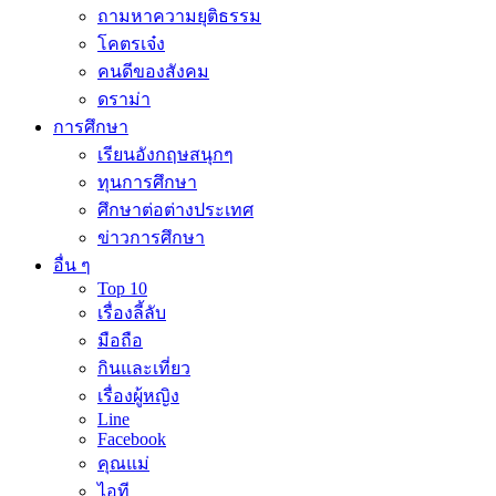
ถามหาความยุติธรรม
โคตรเจ๋ง
คนดีของสังคม
ดราม่า
การศึกษา
เรียนอังกฤษสนุกๆ
ทุนการศึกษา
ศึกษาต่อต่างประเทศ
ข่าวการศึกษา
อื่น ๆ
Top 10
เรื่องลี้ลับ
มือถือ
กินและเที่ยว
เรื่องผู้หญิง
Line
Facebook
คุณแม่
ไอที