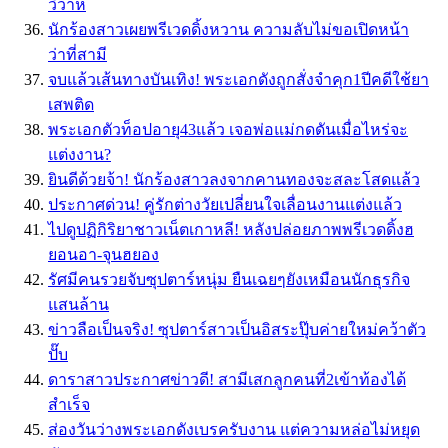
วิวาห์
นักร้องสาวเผยพรีเวดดิ้งหวาน ความลับไม่ขอเปิดหน้า
ว่าที่สามี
จบแล้วเส้นทางบันเทิง! พระเอกดังถูกสั่งจำคุก1ปีคดีใช้ยา
เสพติด
พระเอกตัวท็อปอายุ43แล้ว เจอพ่อแม่กดดันเมื่อไหร่จะ
แต่งงาน?
ยินดีด้วยจ้า! นักร้องสาวลงจากคานทองจะสละโสดแล้ว
ประกาศด่วน! คู่รักต่างวัยเปลี่ยนใจเลื่อนงานแต่งแล้ว
ไปดูปฏิกิริยาชาวเน็ตเกาหลี! หลังปล่อยภาพพรีเวดดิ้งฮ
ยอนอา-จุนฮยอง
รัศมีคนรวยจับซุปตาร์หนุ่ม ยืนเฉยๆยังเหมือนนักธุรกิจ
แสนล้าน
ข่าวลือเป็นจริง! ซุปตาร์สาวเป็นอิสระปุ๊บค่ายใหม่คว้าตัว
ปั๊บ
ดาราสาวประกาศข่าวดี! สามีเสกลูกคนที่2เข้าท้องได้
สำเร็จ
ส่องวันว่างพระเอกดังเบรครับงาน แต่ความหล่อไม่หยุด