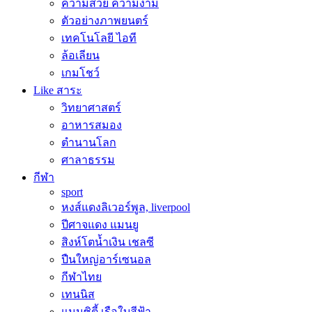
ความสวย ความงาม
ตัวอย่างภาพยนตร์
เทคโนโลยี ไอที
ล้อเลียน
เกมโชว์
Like สาระ
วิทยาศาสตร์
อาหารสมอง
ตำนานโลก
ศาลาธรรม
กีฬา
sport
หงส์แดงลิเวอร์พูล, liverpool
ปีศาจแดง แมนยู
สิงห์โตน้ำเงิน เชลซี
ปืนใหญ่อาร์เซนอล
กีฬาไทย
เทนนิส
แมนซิตี้ เรือใบสีฟ้า