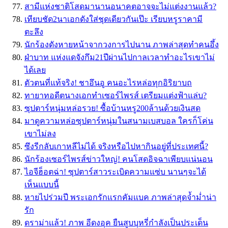
สามีแห่งชาติโสดมานานอนาคตอาจจะไม่แต่งงานแล้ว?
เทียบชัด2นาเอกดังใส่ชุดเดียวกันเป๊ะ เรียบหรูราคามี
ตะลึง
นักร้องดังหายหน้าจากวงการไปนาน ภาพล่าสุดทำคนอึ้ง
ฝ่าบาท แห่งแดจังกึม21ปีผ่านไปกาลเวลาทำอะไรเขาไม่
ได้เลย
ตัวตนที่แท้จริง! ชาอึนอู คนอะไรหล่อทุกอิริยาบถ
ทายาทอดีตนางเอกทำเซอร์ไพรส์ เตรียมแต่งฟ้าแล่บ?
ซุปตาร์หนุ่มหล่อรวย! ซื้อบ้านหรู200ล้านด้วยเงินสด
มาดูความหล่อซุปตาร์หนุ่มในสนามเบสบอล ใครก็โค่น
เขาไม่ลง
ซึงรีกลับเกาหลีไม่ได้ จริงหรือไปหากินอยู่ที่ประเทศนี้?
นักร้องเซอร์ไพรส์ข่าวใหญ่! คนโสดอิจฉาเพียบแน่นอน
ไอจีฮ็อตฉ่า! ซุปตาร์สาวระเบิดความแซ่บ นานๆจะได้
เห็นแบบนี้
หายไปร่วมปี พระเอกรักเเรกคัมเเบค ภาพล่าสุดจ้ำม่ำน่า
รัก
ดราม่าเเล้ว! ภาพ อีดงอุค ยืนสูบบุหรี่กำลังเป็นประเด็น