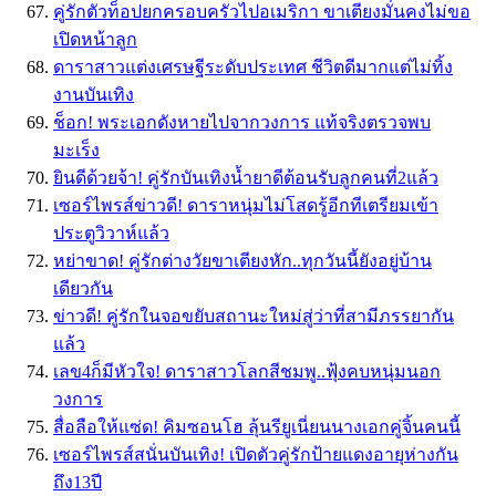
คู่รักตัวท็อปยกครอบครัวไปอเมริกา ขาเตียงมั่นคงไม่ขอ
เปิดหน้าลูก
ดาราสาวแต่งเศรษฐีระดับประเทศ ชีวิตดีมากแต่ไม่ทิ้ง
งานบันเทิง
ช็อก! พระเอกดังหายไปจากวงการ แท้จริงตรวจพบ
มะเร็ง
ยินดีด้วยจ้า! คู่รักบันเทิงน้ำยาดีต้อนรับลูกคนที่2แล้ว
เซอร์ไพรส์ข่าวดี! ดาราหนุ่มไม่โสดรู้อีกทีเตรียมเข้า
ประตูวิวาห์แล้ว
หย่าขาด! คู่รักต่างวัยขาเตียงหัก..ทุกวันนี้ยังอยู่บ้าน
เดียวกัน
ข่าวดี! คู่รักในจอขยับสถานะใหม่สู่ว่าที่สามีภรรยากัน
แล้ว
เลข4ก็มีหัวใจ! ดาราสาวโลกสีชมพู..ฟุ้งคบหนุ่มนอก
วงการ
สื่อลือให้แซ่ด! คิมซอนโฮ ลุ้นรียูเนี่ยนนางเอกคู่จิ้นคนนี้
เซอร์ไพรส์สนั่นบันเทิง! เปิดตัวคู่รักป้ายแดงอายุห่างกัน
ถึง13ปี