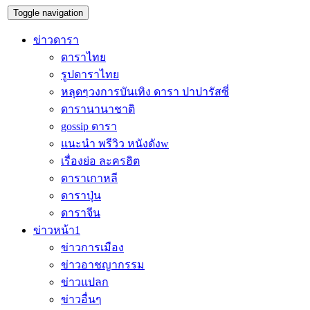
Toggle navigation
ข่าวดารา
ดาราไทย
รูปดาราไทย
หลุดๆวงการบันเทิง ดารา ปาปารัสซี่
ดารานานาชาติ
gossip ดารา
แนะนำ พรีวิว หนังดังw
เรื่องย่อ ละครฮิต
ดาราเกาหลี
ดาราปุ่น
ดาราจีน
ข่าวหน้า1
ข่าวการเมือง
ข่าวอาชญากรรม
ข่าวแปลก
ข่าวอื่นๆ