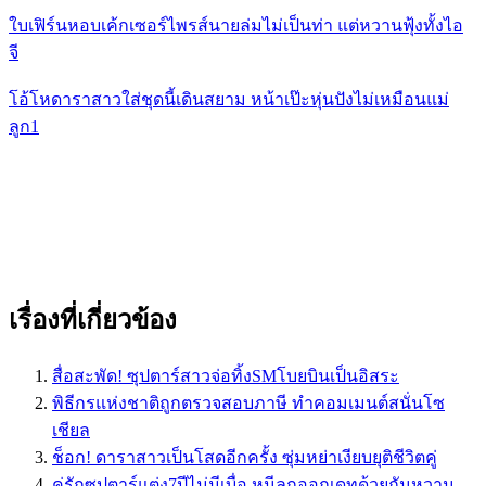
ใบเฟิร์นหอบเค้กเซอร์ไพรส์นายล่มไม่เป็นท่า แต่หวานฟุ้งทั้งไอ
จี
โอ้โหดาราสาวใส่ชุดนี้เดินสยาม หน้าเป๊ะหุ่นปังไม่เหมือนแม่
ลูก1
เรื่องที่เกี่ยวข้อง
สื่อสะพัด! ซุปตาร์สาวจ่อทิ้งSMโบยบินเป็นอิสระ
พิธีกรแห่งชาติถูกตรวจสอบภาษี ทำคอมเมนต์สนั่นโซ
เชียล
ช็อก! ดาราสาวเป็นโสดอีกครั้ง ซุ่มหย่าเงียบยุติชีวิตคู่
คู่รักซุปตาร์แต่ง7ปีไม่มีเบื่อ หนีลูกออกเดทด้วยกันหวาน