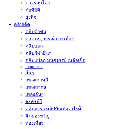
ข่าวรอบโลก
ภัยพิบัติ
ธุรกิจ
คลิปเด็ด
คลิปขำขัน
ข่าว เหตุการณ์ การเมือง
คลิปบอล
คลิปกีฬาอื่นๆ
คลิปแปลก มหัศจรรย์ เหลือเชื่อ
thaimusic
อื่นๆ
เพลงเกาหลี
เพลงสากล
เพลงอื่นๆ
ละครทีวี
คลิปดารา คลิปบันเทิงวาไรตี้
ผี สยองขวัญ
ท่องเที่ยว