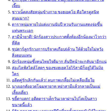
เจี๊ยบ
ชาวเน็ตสงสัยหนุ่มข้างกาย ซงฮเยคโย คือใครดูสนิท
สนมมาก?
ดาราหนุ่มหายไปแต่งงานนับปี หวนรับงานแสดงจ่อขึ้น
แท่นพระเอก
สามีน้ำยาดี! นักร้องสาวประกาศตั้งท้องอีกน้องมาไวกว่า
ที่คิด
ซุปตาร์ลูกรักวงการบริจาคเกือบ6ล้าน ให้ด้วยใจไม่หวัง
สิ่งตอบแทน
นักร้องหนุ่มซึ้งคนไทยใจดีมาก ลั่นปีหน้าจะกลับมาอีกแน่
ส่องไลฟ์สไตล์โสดๆ ของซงฮเยคโยไร้สามีก็อยู่ได้ไม่ง้อ
ใคร
อดีตคู่รักเลิกกันแล้ว! ลบภาพเกลี้ยงไม่เหลือเยื่อใย
นางเอกดังอวดโฉมทายาท หย่าสามีแล้วกลายเป็นแม่
เลี้ยงเดี่ยว
ขยี้ตาแตก! อดีตดาราเด็กวันเวลาผ่านไปโตเป็นสาว
ขนาดนี้แล้ว