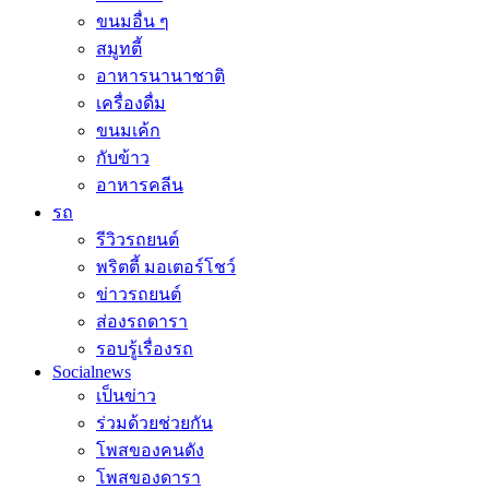
ขนมอื่น ๆ
สมูทตี้
อาหารนานาชาติ
เครื่องดื่ม
ขนมเค้ก
กับข้าว
อาหารคลีน
รถ
รีวิวรถยนต์
พริตตี้ มอเตอร์โชว์
ข่าวรถยนต์
ส่องรถดารา
รอบรู้เรื่องรถ
Socialnews
เป็นข่าว
ร่วมด้วยช่วยกัน
โพสของคนดัง
โพสของดารา