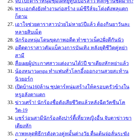
จับโป๊ะดาราหนุ่มซุ่มเดทยูทูปเบอร์สาว หลักฐานชัดมาก?
พระเอกดังยังทำงานก่อสร้าง แม้ซีรีส์จะโด่งดังพลุแตก
ก็ตาม
เอาใจช่วยดาราสาวป่วยไม่หาย5ปีแล้ว ต้องกินยาวันละ
หลายสิบเม็ด
นักร้องหนุ่มโดนขุดภาพอดีต ทำชาวเน็ต2ฝั่งตีกันนัว
อดีตดาราสาวคัมแบ็ควงการบันเทิง หลังยุติชีวิตคู่หย่า
สามี
สื่อเผยผู้ประกาศสาวแต่งงานได้5ปี ขาเตียงหักหย่าแล้ว
น้องหนาวaespa ทำแฟนทั่วโลกอึ้งออกงานสวยสะท้าน
นิวยอร์ก
เปิดบ้าน160ล้าน ซุปตาร์หนุ่มสร้างให้ครอบครัวข้างใน
หรูอลังตาแตก
ข่าวเศร้า! นักร้องชื่อดังเสียชีวิตแล้วหลังฉีดวัคซีนโค
วิด-19
แชร์ว่อนสามีนักร้องดังปาร์ตี้เที่ยวหญิงอื่น จับตาข่าวขา
เตียงหัก
ภาพหลุดพิธีกรดังควงคู่หมั้นต่างวัย ตื่นเต้นจ่อลั่นระฆัง