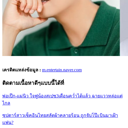
เครดิตแหล่งข้อมูล :
m.entertain.naver.com
ติดตามเนื้อหาดีๆแบบนี้ได้ที่
พ่อเป๊ก-แม่นิว ใจฟูน้องสเปซ3เดือนคว่ำได้แล้ว ฉายแววหล่อแต่
ไกล
ซุปตาร์สาวเช็คอินไทยสลัดผ้าคลายร้อน ถูกจับโป๊ะบินมาเฝ้า
แฟน?