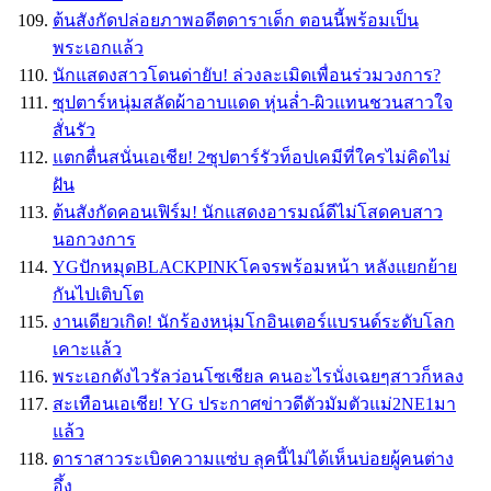
ต้นสังกัดปล่อยภาพอดีตดาราเด็ก ตอนนี้พร้อมเป็น
พระเอกแล้ว
นักแสดงสาวโดนด่ายับ! ล่วงละเมิดเพื่อนร่วมวงการ?
ซุปตาร์หนุ่มสลัดผ้าอาบแดด หุ่นล่ำ-ผิวแทนชวนสาวใจ
สั่นรัว
แตกตื่นสนั่นเอเชีย! 2ซุปตาร์รัวท็อปเคมีที่ใครไม่คิดไม่
ฝัน
ต้นสังกัดคอนเฟิร์ม! นักแสดงอารมณ์ดีไม่โสดคบสาว
นอกวงการ
YGปักหมุดBLACKPINKโคจรพร้อมหน้า หลังแยกย้าย
กันไปเติบโต
งานเดียวเกิด! นักร้องหนุ่มโกอินเตอร์แบรนด์ระดับโลก
เคาะแล้ว
พระเอกดังไวรัลว่อนโซเชียล คนอะไรนั่งเฉยๆสาวก็หลง
สะเทือนเอเชีย! YG ประกาศข่าวดีตัวมัมตัวแม่2NE1มา
แล้ว
ดาราสาวระเบิดความแซ่บ ลุคนี้ไม่ได้เห็นบ่อยผู้คนต่าง
อึ้ง