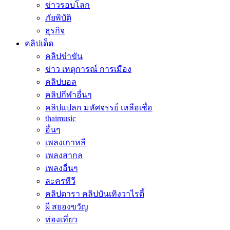
ข่าวรอบโลก
ภัยพิบัติ
ธุรกิจ
คลิปเด็ด
คลิปขำขัน
ข่าว เหตุการณ์ การเมือง
คลิปบอล
คลิปกีฬาอื่นๆ
คลิปแปลก มหัศจรรย์ เหลือเชื่อ
thaimusic
อื่นๆ
เพลงเกาหลี
เพลงสากล
เพลงอื่นๆ
ละครทีวี
คลิปดารา คลิปบันเทิงวาไรตี้
ผี สยองขวัญ
ท่องเที่ยว