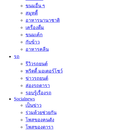
ขนมอื่น ๆ
สมูทตี้
อาหารนานาชาติ
เครื่องดื่ม
ขนมเค้ก
กับข้าว
อาหารคลีน
รถ
รีวิวรถยนต์
พริตตี้ มอเตอร์โชว์
ข่าวรถยนต์
ส่องรถดารา
รอบรู้เรื่องรถ
Socialnews
เป็นข่าว
ร่วมด้วยช่วยกัน
โพสของคนดัง
โพสของดารา