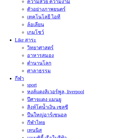
ความสวย ความงาม
ตัวอย่างภาพยนตร์
เทคโนโลยี ไอที
ล้อเลียน
เกมโชว์
Like สาระ
วิทยาศาสตร์
อาหารสมอง
ตำนานโลก
ศาลาธรรม
กีฬา
sport
หงส์แดงลิเวอร์พูล, liverpool
ปีศาจแดง แมนยู
สิงห์โตน้ำเงิน เชลซี
ปืนใหญ่อาร์เซนอล
กีฬาไทย
เทนนิส
แมนซิตี้ เรือใบสีฟ้า