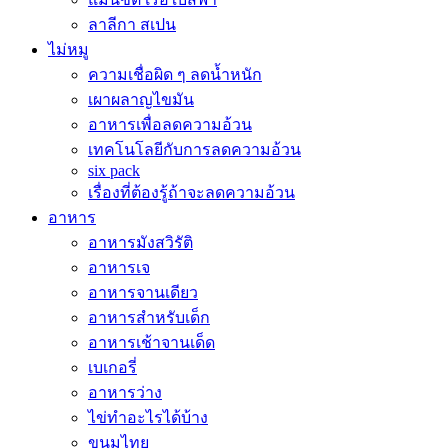
ลาลีกา สเปน
ไม่หมู
ความเชื่อผิด ๆ ลดน้ำหนัก
เผาผลาญไขมัน
อาหารเพื่อลดความอ้วน
เทคโนโลยีกับการลดความอ้วน
six pack
เรื่องที่ต้องรู้ถ้าจะลดความอ้วน
อาหาร
อาหารมังสวิรัติ
อาหารเจ
อาหารจานเดียว
อาหารสำหรับเด็ก
อาหารเช้าจานเด็ด
เบเกอรี่
อาหารว่าง
ไข่ทำอะไรได้บ้าง
ขนมไทย