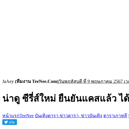
JaAey
(ทีมงาน TeeNee.Com)
วันพฤหัสบดี ที่ 9 พฤษภาคม 2567 เว
น่าดู ซีรี่ส์ใหม่ ยืนยันแคสแล้ว ได
หน้าแรกTeeNee
บันเทิงดารา ข่าวดารา, ข่าวบันเทิง
ดาราเกาหลี