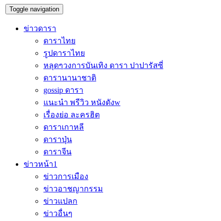
Toggle navigation
ข่าวดารา
ดาราไทย
รูปดาราไทย
หลุดๆวงการบันเทิง ดารา ปาปารัสซี่
ดารานานาชาติ
gossip ดารา
แนะนำ พรีวิว หนังดังw
เรื่องย่อ ละครฮิต
ดาราเกาหลี
ดาราปุ่น
ดาราจีน
ข่าวหน้า1
ข่าวการเมือง
ข่าวอาชญากรรม
ข่าวแปลก
ข่าวอื่นๆ