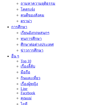
ถามหาความยุติธรรม
โคตรเจ๋ง
คนดีของสังคม
ดราม่า
การศึกษา
เรียนอังกฤษสนุกๆ
ทุนการศึกษา
ศึกษาต่อต่างประเทศ
ข่าวการศึกษา
อื่น ๆ
Top 10
เรื่องลี้ลับ
มือถือ
กินและเที่ยว
เรื่องผู้หญิง
Line
Facebook
คุณแม่
ไอที