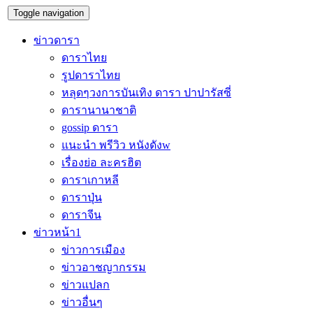
Toggle navigation
ข่าวดารา
ดาราไทย
รูปดาราไทย
หลุดๆวงการบันเทิง ดารา ปาปารัสซี่
ดารานานาชาติ
gossip ดารา
แนะนำ พรีวิว หนังดังw
เรื่องย่อ ละครฮิต
ดาราเกาหลี
ดาราปุ่น
ดาราจีน
ข่าวหน้า1
ข่าวการเมือง
ข่าวอาชญากรรม
ข่าวแปลก
ข่าวอื่นๆ