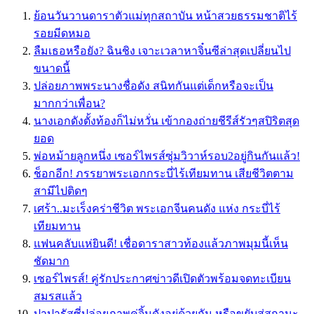
ย้อนวันวานดาราตัวแม่ทุกสถาบัน หน้าสวยธรรมชาติไร้
รอยมีดหมอ
ลืมเธอหรือยัง? ฉินชิง เจาะเวลาหาจิ๋นซีล่าสุดเปลี่ยนไป
ขนาดนี้
ปล่อยภาพพระนางชื่อดัง สนิทกันแต่เด็กหรือจะเป็น
มากกว่าเพื่อน?
นางเอกดังตั้งท้องก็ไม่หวั่น เข้ากองถ่ายชีรีส์รัวๆสปิริตสุด
ยอด
พ่อหม้ายลูกหนึ่ง เซอร์ไพรส์ซุ่มวิวาห์รอบ2อยู่กินกันแล้ว!
ช็อกอีก! ภรรยาพระเอกกระบี่ไร้เทียมทาน เสียชีวิตตาม
สามีไปติดๆ
เศร้า..มะเร็งคร่าชีวิต พระเอกจีนคนดัง แห่ง กระบี่ไร้
เทียมทาน
แฟนคลับแห่ยินดี! เชื่อดาราสาวท้องแล้วภาพมุมนี้เห็น
ชัดมาก
เซอร์ไพรส์! คู่รักประกาศข่าวดีเปิดตัวพร้อมจดทะเบียน
สมรสแล้ว
ปาปารัสซี่ปล่อยภาพคู่จิ้นดังอยู่ด้วยกัน หรือขยับสู่สถานะ