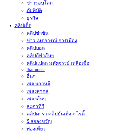
ข่าวรอบโลก
ภัยพิบัติ
ธุรกิจ
คลิปเด็ด
คลิปขำขัน
ข่าว เหตุการณ์ การเมือง
คลิปบอล
คลิปกีฬาอื่นๆ
คลิปแปลก มหัศจรรย์ เหลือเชื่อ
thaimusic
อื่นๆ
เพลงเกาหลี
เพลงสากล
เพลงอื่นๆ
ละครทีวี
คลิปดารา คลิปบันเทิงวาไรตี้
ผี สยองขวัญ
ท่องเที่ยว