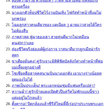
ส่องความรวย หวงจื่อเทา ว่าที่สามีสวีอี้หยางหล่อเก่ง
ครบเครื่อง
นางเอกตัวท็อปชีวิตไร้งานบันเทิง โฟกัสทำหน้าที่แม่ไม่
บกพร่อง
โฉมลูกสาวคนเดียวของ แดเนียล วู ฉายแววสวยได้ใคร
ไม่ต้องสืบ
ภาพล่าสุด ฟู่ฉาฮองเฮา สวยหุ่นดีมากไม่เหมือน
คน40กว่าเลย
ส่องชีวิตจริงฮ่องเต้ผู้เก่งกาจ วาสนาดีมากลูกเมียน่ารัก
สุดๆ
ขาเตียงมั่นคง! คู่รักเจาะมิติพิชิตบัลลังก์​ต่างทำหน้าที่พ่อ
แม่เลี้ยงลูกอย่างดี
โซเชียลฮือฮาลุคสนามบินนางเอกดัง เอวบางร่างน้อยห
ยุดมองไม่ได้
ภาพเป็นประเด็น! พระเอกหนุ่มซุ่มมีแฟนหรือเปล่า?
หวานฉ่ำ! คู่รักป้ายแดงเปิดตัวปุ๊บสวีทไม่พักแบบนี้ข่าว
แต่งอยู่ไม่ไกลแล้ว
ตั้งตารอ! ปิดกล้องแล้วซีรีส์ใหม่ตี๋ลี่เร่อปาประกบพระเอก