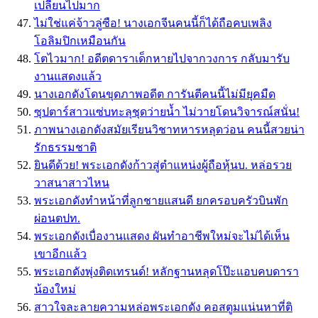
เปลี่ยนไปมาก
ไม่ใช่แค่จ้าวลู่ซือ! นางเอกจีนคนนี้ก็ได้ถือคบเพลิง
โอลิมปิกเหมือนกัน
โตไวมาก! อดีตดาราเด็กหายไปจากวงการ กลับมารับ
งานแสดงแล้ว
นางเอกดังโดนขุดภาพอดีต การันตีคนนี้ไม่มียุคมืด
ซุปตาร์สาวแซ่บทะลุชุดว่ายน้ำ ไม่วายโดนวิจารณ์สนั่น!
ภาพนางเอกดังสมัยเรียนวิชาทหารหลุดว่อน คนนี้สวยน่า
รักธรรมชาติ
ยินดีด้วย! พระเอกดังก้าวสู่ตำแหน่งผู้ถือหุ้นบ. หล่อรวย
วาสนาสาวไหน
พระเอกดังทำหน้าที่ลูกชายแสนดี ยกครอบครัวบินพัก
ผ่อนตปท.
พระเอกดังเบื่องานแสดง ผันทำอาชีพใหม่จะไม่ได้เห็น
เขาอีกแล้ว
พระเอกดังพุ่งติดเทรนด์! หลักฐานหลุดโป๊ะแอบคบดารา
น้องใหม่
สาวใจละลายความหล่อพระเอกดัง คอสตูมแน่นหาที่ติ