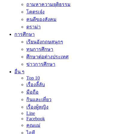
ถามหาความยุติธรรม
โคตรเจ๋ง
คนดีของสังคม
ดราม่า
การศึกษา
เรียนอังกฤษสนุกๆ
ทุนการศึกษา
ศึกษาต่อต่างประเทศ
ข่าวการศึกษา
อื่น ๆ
Top 10
เรื่องลี้ลับ
มือถือ
กินและเที่ยว
เรื่องผู้หญิง
Line
Facebook
คุณแม่
ไอที