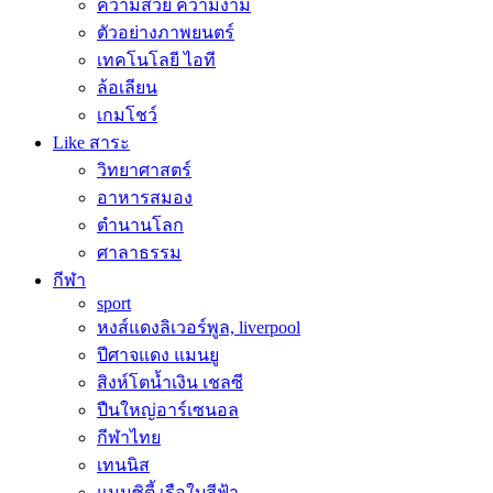
ความสวย ความงาม
ตัวอย่างภาพยนตร์
เทคโนโลยี ไอที
ล้อเลียน
เกมโชว์
Like สาระ
วิทยาศาสตร์
อาหารสมอง
ตำนานโลก
ศาลาธรรม
กีฬา
sport
หงส์แดงลิเวอร์พูล, liverpool
ปีศาจแดง แมนยู
สิงห์โตน้ำเงิน เชลซี
ปืนใหญ่อาร์เซนอล
กีฬาไทย
เทนนิส
แมนซิตี้ เรือใบสีฟ้า