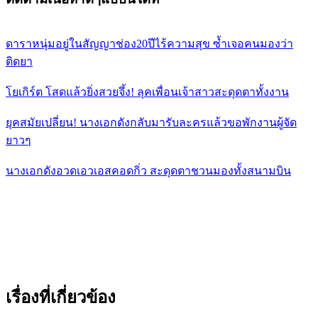
ดาราหนุ่มอยู่ในสัญญาช่อง20ปีไร้ความสุข ซ้ำเจอคนมองว่า
ติดยา
โยเกิร์ต โสดแล้วยิ่งสวยจึ้ง! ลุคเพื่อนเจ้าสาวสะดุดตาทั้งงาน
ยุคสมัยเปลี่ยน! นางเอกดังกลับมารับละครแล้วขอพักงานผู้จัด
ยาวๆ
นางเอกดังอวดเอวเอสคอดกิ่ว สะดุดตาชวนมองทั้งสนามบิน
เรื่องที่เกี่ยวข้อง