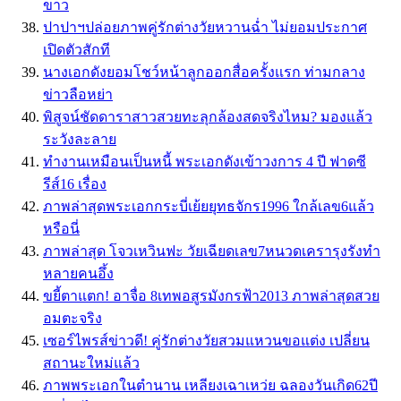
ขาว
ปาปาฯปล่อยภาพคู่รักต่างวัยหวานฉ่ำ ไม่ยอมประกาศ
เปิดตัวสักที
นางเอกดังยอมโชว์หน้าลูกออกสื่อครั้งแรก ท่ามกลาง
ข่าวลือหย่า
พิสูจน์ชัดดาราสาวสวยทะลุกล้องสดจริงไหม? มองแล้ว
ระวังละลาย
ทำงานเหมือนเป็นหนี้ พระเอกดังเข้าวงการ 4 ปี ฟาดซี
รีส์16 เรื่อง
ภาพล่าสุดพระเอกกระบี่เย้ยยุทธจักร1996 ใกล้เลข6แล้ว
หรือนี่
ภาพล่าสุด โจวเหวินฟะ วัยเฉียดเลข7หนวดเครารุงรังทำ
หลายคนอึ้ง
ขยี้ตาแตก! อาจื่อ 8เทพอสูรมังกรฟ้า2013 ภาพล่าสุดสวย
อมตะจริง
เซอร์ไพรส์ข่าวดี! คู่รักต่างวัยสวมแหวนขอแต่ง เปลี่ยน
สถานะใหม่แล้ว
ภาพพระเอกในตำนาน เหลียงเฉาเหว่ย ฉลองวันเกิด62ปี