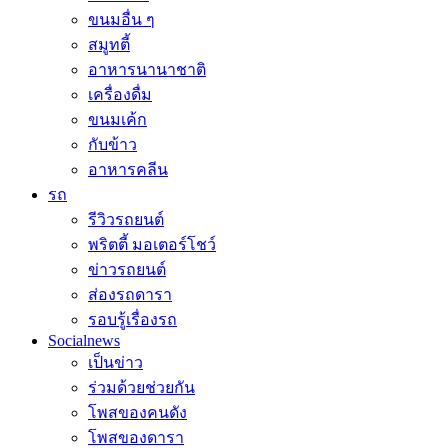
ขนมอื่น ๆ
สมูทตี้
อาหารนานาชาติ
เครื่องดื่ม
ขนมเค้ก
กับข้าว
อาหารคลีน
รถ
รีวิวรถยนต์
พริตตี้ มอเตอร์โชว์
ข่าวรถยนต์
ส่องรถดารา
รอบรู้เรื่องรถ
Socialnews
เป็นข่าว
ร่วมด้วยช่วยกัน
โพสของคนดัง
โพสของดารา