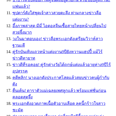
แฟนแล้ว?
ซุปตาร์ดังใส่ชุดเจ้าสาวสวยตะลึง ท่ามกลางข่าวลือ
แต่งงาน?
อึ้งภาพล่าสุด มีมี่ ไอดอลจีนเชื้อสายไทยหน้าเปลี่ยนไป
สวยจึ้งมาก
วงในมาตอบเอง! ข่าวลือพระเอกดังเตรียมวิวาห์สาว
ฐานะดี
คู่รักบันเทิงแถวหน้าแต่งงาน9ปียังหวานแฮปปี้ แม้ไร้
ข่าวดีทายาท
ข่าวดีที่รอคอย! คู่รักต่างวัยได้ฤกษ์แต่งแล้วอายุห่าง9ปีไร้
อุปสรรค
คดีพลิก! นางเอกดังประกาศโสดแล้วสยบข่าวคบผู้กำกับ
ดัง
ตื่นเต้น! ดาราตัวแม่เฉลยเพศลูกแล้ว พร้อมแฟชั่นก่อน
คลอดสุดจึ้ง
พระเอกดังอวดภาพเนื้อตัวอาบเลือด ลุคนี้กร้าวใจสาว
ชะมัด