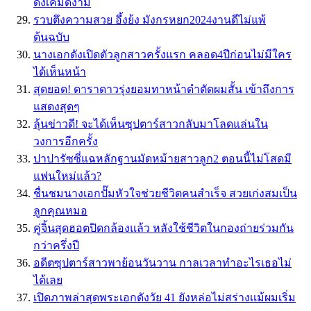
ดังเคมีดีงาม
รวบตึงความสวย อึ้งย้ง มังกรหยก2024งานดีไม่แพ้
ต้นฉบับ
นางเอกดังเปิดตัวลูกสาวครั้งแรก คลอด4ปีก่อนไม่มีใคร
ได้เห็นหน้า
สุดยอด! ดาราดาวรุ่งยอมทาหน้าดำตัดผมสั้น เข้าถึงการ
แสดงสุดๆ
ลุ้นข่าวดี! จะได้เห็นซุปตาร์สาวกลับมาโลดแล่นใน
วงการอีกครั้ง
ปาปารัซซี่แฉหลักฐานมัดหม้ายสาวลูก2 ตอนนี้ไม่โสดมี
แฟนใหม่แล้ว?
ชื่นชมนางเอกปั๊มหัวใจช่วยชีวิตคนสำเร็จ สวยเก่งสมเป็น
ลูกคุณหมอ
คู่จิ้นสุดฮอตปิดกล้องแล้ว หลังใช้ชีวิตในกองถ่ายร่วมกัน
กว่าครึ่งปี
อดีตซุปตาร์สาวพาย้อนวันวาน กาลเวลาทำอะไรเธอไม่
ได้เลย
เปิดภาพล่าสุดพระเอกดังวัย 41 ยังหล่อไม่สร่างเเม้ผมเริ่ม