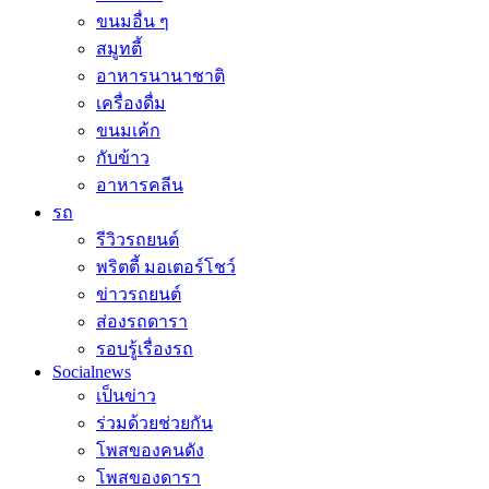
ขนมอื่น ๆ
สมูทตี้
อาหารนานาชาติ
เครื่องดื่ม
ขนมเค้ก
กับข้าว
อาหารคลีน
รถ
รีวิวรถยนต์
พริตตี้ มอเตอร์โชว์
ข่าวรถยนต์
ส่องรถดารา
รอบรู้เรื่องรถ
Socialnews
เป็นข่าว
ร่วมด้วยช่วยกัน
โพสของคนดัง
โพสของดารา