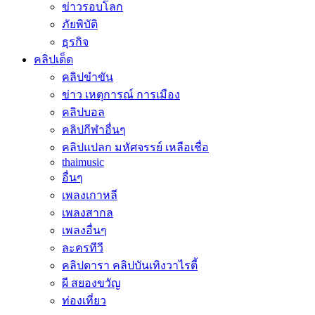
ข่าวรอบโลก
ภัยพิบัติ
ธุรกิจ
คลิปเด็ด
คลิปขำขัน
ข่าว เหตุการณ์ การเมือง
คลิปบอล
คลิปกีฬาอื่นๆ
คลิปแปลก มหัศจรรย์ เหลือเชื่อ
thaimusic
อื่นๆ
เพลงเกาหลี
เพลงสากล
เพลงอื่นๆ
ละครทีวี
คลิปดารา คลิปบันเทิงวาไรตี้
ผี สยองขวัญ
ท่องเที่ยว