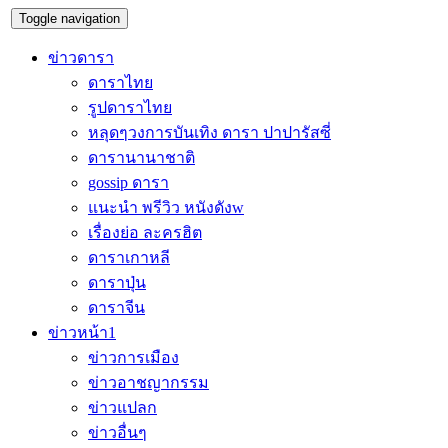
Toggle navigation
ข่าวดารา
ดาราไทย
รูปดาราไทย
หลุดๆวงการบันเทิง ดารา ปาปารัสซี่
ดารานานาชาติ
gossip ดารา
แนะนำ พรีวิว หนังดังw
เรื่องย่อ ละครฮิต
ดาราเกาหลี
ดาราปุ่น
ดาราจีน
ข่าวหน้า1
ข่าวการเมือง
ข่าวอาชญากรรม
ข่าวแปลก
ข่าวอื่นๆ