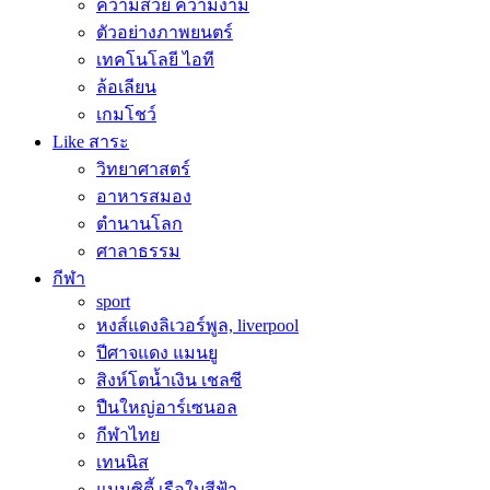
ความสวย ความงาม
ตัวอย่างภาพยนตร์
เทคโนโลยี ไอที
ล้อเลียน
เกมโชว์
Like สาระ
วิทยาศาสตร์
อาหารสมอง
ตำนานโลก
ศาลาธรรม
กีฬา
sport
หงส์แดงลิเวอร์พูล, liverpool
ปีศาจแดง แมนยู
สิงห์โตน้ำเงิน เชลซี
ปืนใหญ่อาร์เซนอล
กีฬาไทย
เทนนิส
แมนซิตี้ เรือใบสีฟ้า