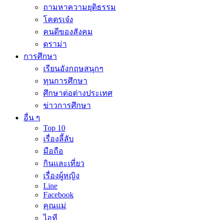
ถามหาความยุติธรรม
โคตรเจ๋ง
คนดีของสังคม
ดราม่า
การศึกษา
เรียนอังกฤษสนุกๆ
ทุนการศึกษา
ศึกษาต่อต่างประเทศ
ข่าวการศึกษา
อื่น ๆ
Top 10
เรื่องลี้ลับ
มือถือ
กินและเที่ยว
เรื่องผู้หญิง
Line
Facebook
คุณแม่
ไอที