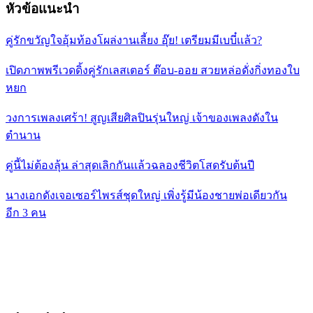
หัวข้อแนะนำ
คู่รักขวัญใจอุ้มท้องโผล่งานเลี้ยง อุ๊ย! เตรียมมีเบบี๋เเล้ว?
เปิดภาพพรีเวดดิ้งคู่รักเลสเตอร์ ต๊อบ-ออย สวยหล่อดั่งกิ่งทองใบ
หยก
วงการเพลงเศร้า! สูญเสียศิลปินรุ่นใหญ่ เจ้าของเพลงดังใน
ตำนาน
คู่นี้ไม่ต้องลุ้น ล่าสุดเลิกกันเเล้วฉลองชีวิตโสดรับต้นปี
นางเอกดังเจอเซอร์ไพรส์ชุดใหญ่ เพิ่งรู้มีน้องชายพ่อเดียวกัน
อีก 3 คน