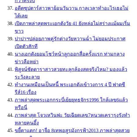
กว่าครึ่งปี
อดีตซุปตาร์สาวพาย้อนวันวาน กาลเวลาทำอะไรเธอไม่
ได้เลย
เปิดภาพล่าสุดพระเอกดังวัย 41 ยังหล่อไม่สร่างเเม้ผมเริ่ม
ขาว
ปาปาฯปล่อยภาพคู่รักต่างวัยหวานฉ่ำ ไม่ยอมประกาศ
เปิดตัวสักที
นางเอกดังยอมโชว์หน้าลูกออกสื่อครั้งแรก ท่ามกลาง
ข่าวลือหย่า
พิสูจน์ชัดดาราสาวสวยทะลุกล้องสดจริงไหม? มองแล้ว
ระวังละลาย
ทำงานเหมือนเป็นหนี้ พระเอกดังเข้าวงการ 4 ปี ฟาดซี
รีส์16 เรื่อง
ภาพล่าสุดพระเอกกระบี่เย้ยยุทธจักร1996 ใกล้เลข6แล้ว
หรือนี่
ภาพล่าสุด โจวเหวินฟะ วัยเฉียดเลข7หนวดเครารุงรังทำ
หลายคนอึ้ง
ขยี้ตาแตก! อาจื่อ 8เทพอสูรมังกรฟ้า2013 ภาพล่าสุดสวย