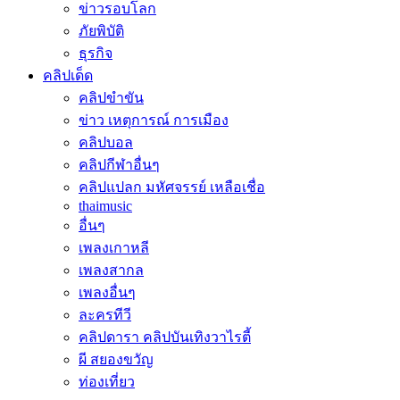
ข่าวรอบโลก
ภัยพิบัติ
ธุรกิจ
คลิปเด็ด
คลิปขำขัน
ข่าว เหตุการณ์ การเมือง
คลิปบอล
คลิปกีฬาอื่นๆ
คลิปแปลก มหัศจรรย์ เหลือเชื่อ
thaimusic
อื่นๆ
เพลงเกาหลี
เพลงสากล
เพลงอื่นๆ
ละครทีวี
คลิปดารา คลิปบันเทิงวาไรตี้
ผี สยองขวัญ
ท่องเที่ยว