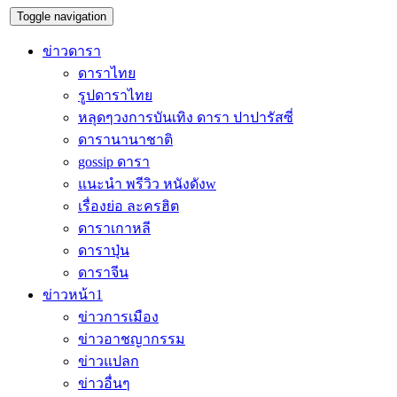
Toggle navigation
ข่าวดารา
ดาราไทย
รูปดาราไทย
หลุดๆวงการบันเทิง ดารา ปาปารัสซี่
ดารานานาชาติ
gossip ดารา
แนะนำ พรีวิว หนังดังw
เรื่องย่อ ละครฮิต
ดาราเกาหลี
ดาราปุ่น
ดาราจีน
ข่าวหน้า1
ข่าวการเมือง
ข่าวอาชญากรรม
ข่าวแปลก
ข่าวอื่นๆ