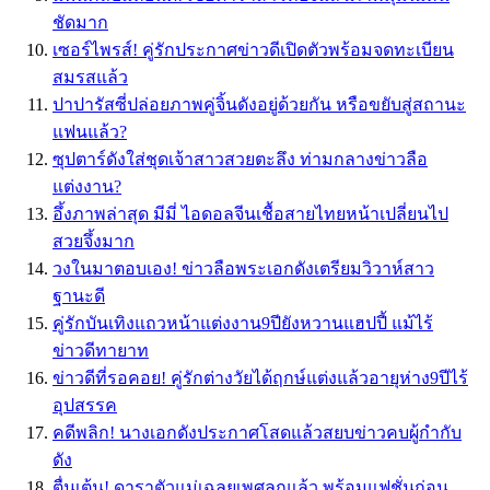
ชัดมาก
เซอร์ไพรส์! คู่รักประกาศข่าวดีเปิดตัวพร้อมจดทะเบียน
สมรสแล้ว
ปาปารัสซี่ปล่อยภาพคู่จิ้นดังอยู่ด้วยกัน หรือขยับสู่สถานะ
แฟนแล้ว?
ซุปตาร์ดังใส่ชุดเจ้าสาวสวยตะลึง ท่ามกลางข่าวลือ
แต่งงาน?
อึ้งภาพล่าสุด มีมี่ ไอดอลจีนเชื้อสายไทยหน้าเปลี่ยนไป
สวยจึ้งมาก
วงในมาตอบเอง! ข่าวลือพระเอกดังเตรียมวิวาห์สาว
ฐานะดี
คู่รักบันเทิงแถวหน้าแต่งงาน9ปียังหวานแฮปปี้ แม้ไร้
ข่าวดีทายาท
ข่าวดีที่รอคอย! คู่รักต่างวัยได้ฤกษ์แต่งแล้วอายุห่าง9ปีไร้
อุปสรรค
คดีพลิก! นางเอกดังประกาศโสดแล้วสยบข่าวคบผู้กำกับ
ดัง
ตื่นเต้น! ดาราตัวแม่เฉลยเพศลูกแล้ว พร้อมแฟชั่นก่อน