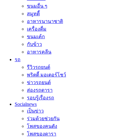
ขนมอื่น ๆ
สมูทตี้
อาหารนานาชาติ
เครื่องดื่ม
ขนมเค้ก
กับข้าว
อาหารคลีน
รถ
รีวิวรถยนต์
พริตตี้ มอเตอร์โชว์
ข่าวรถยนต์
ส่องรถดารา
รอบรู้เรื่องรถ
Socialnews
เป็นข่าว
ร่วมด้วยช่วยกัน
โพสของคนดัง
โพสของดารา