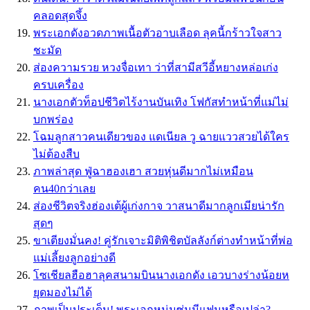
คลอดสุดจึ้ง
พระเอกดังอวดภาพเนื้อตัวอาบเลือด ลุคนี้กร้าวใจสาว
ชะมัด
ส่องความรวย หวงจื่อเทา ว่าที่สามีสวีอี้หยางหล่อเก่ง
ครบเครื่อง
นางเอกตัวท็อปชีวิตไร้งานบันเทิง โฟกัสทำหน้าที่แม่ไม่
บกพร่อง
โฉมลูกสาวคนเดียวของ แดเนียล วู ฉายแววสวยได้ใคร
ไม่ต้องสืบ
ภาพล่าสุด ฟู่ฉาฮองเฮา สวยหุ่นดีมากไม่เหมือน
คน40กว่าเลย
ส่องชีวิตจริงฮ่องเต้ผู้เก่งกาจ วาสนาดีมากลูกเมียน่ารัก
สุดๆ
ขาเตียงมั่นคง! คู่รักเจาะมิติพิชิตบัลลังก์​ต่างทำหน้าที่พ่อ
แม่เลี้ยงลูกอย่างดี
โซเชียลฮือฮาลุคสนามบินนางเอกดัง เอวบางร่างน้อยห
ยุดมองไม่ได้
ภาพเป็นประเด็น! พระเอกหนุ่มซุ่มมีแฟนหรือเปล่า?