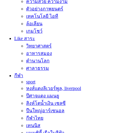
ความสวย ความงาม
ตัวอย่างภาพยนตร์
เทคโนโลยี ไอที
ล้อเลียน
เกมโชว์
Like สาระ
วิทยาศาสตร์
อาหารสมอง
ตำนานโลก
ศาลาธรรม
กีฬา
sport
หงส์แดงลิเวอร์พูล, liverpool
ปีศาจแดง แมนยู
สิงห์โตน้ำเงิน เชลซี
ปืนใหญ่อาร์เซนอล
กีฬาไทย
เทนนิส
แมนซิตี้ เรือใบสีฟ้า