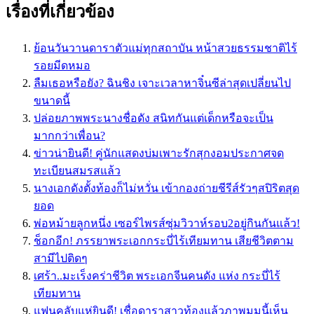
เรื่องที่เกี่ยวข้อง
ย้อนวันวานดาราตัวแม่ทุกสถาบัน หน้าสวยธรรมชาติไร้
รอยมีดหมอ
ลืมเธอหรือยัง? ฉินชิง เจาะเวลาหาจิ๋นซีล่าสุดเปลี่ยนไป
ขนาดนี้
ปล่อยภาพพระนางชื่อดัง สนิทกันแต่เด็กหรือจะเป็น
มากกว่าเพื่อน?
ข่าวน่ายินดี! คู่นักแสดงบ่มเพาะรักสุกงอมประกาศจด
ทะเบียนสมรสแล้ว
นางเอกดังตั้งท้องก็ไม่หวั่น เข้ากองถ่ายชีรีส์รัวๆสปิริตสุด
ยอด
พ่อหม้ายลูกหนึ่ง เซอร์ไพรส์ซุ่มวิวาห์รอบ2อยู่กินกันแล้ว!
ช็อกอีก! ภรรยาพระเอกกระบี่ไร้เทียมทาน เสียชีวิตตาม
สามีไปติดๆ
เศร้า..มะเร็งคร่าชีวิต พระเอกจีนคนดัง แห่ง กระบี่ไร้
เทียมทาน
แฟนคลับแห่ยินดี! เชื่อดาราสาวท้องแล้วภาพมุมนี้เห็น