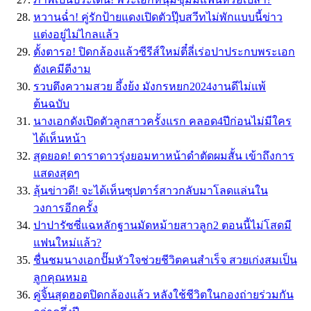
หวานฉ่ำ! คู่รักป้ายแดงเปิดตัวปุ๊บสวีทไม่พักแบบนี้ข่าว
แต่งอยู่ไม่ไกลแล้ว
ตั้งตารอ! ปิดกล้องแล้วซีรีส์ใหม่ตี๋ลี่เร่อปาประกบพระเอก
ดังเคมีดีงาม
รวบตึงความสวย อึ้งย้ง มังกรหยก2024งานดีไม่แพ้
ต้นฉบับ
นางเอกดังเปิดตัวลูกสาวครั้งแรก คลอด4ปีก่อนไม่มีใคร
ได้เห็นหน้า
สุดยอด! ดาราดาวรุ่งยอมทาหน้าดำตัดผมสั้น เข้าถึงการ
แสดงสุดๆ
ลุ้นข่าวดี! จะได้เห็นซุปตาร์สาวกลับมาโลดแล่นใน
วงการอีกครั้ง
ปาปารัซซี่แฉหลักฐานมัดหม้ายสาวลูก2 ตอนนี้ไม่โสดมี
แฟนใหม่แล้ว?
ชื่นชมนางเอกปั๊มหัวใจช่วยชีวิตคนสำเร็จ สวยเก่งสมเป็น
ลูกคุณหมอ
คู่จิ้นสุดฮอตปิดกล้องแล้ว หลังใช้ชีวิตในกองถ่ายร่วมกัน