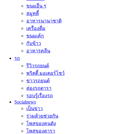
ขนมอื่น ๆ
สมูทตี้
อาหารนานาชาติ
เครื่องดื่ม
ขนมเค้ก
กับข้าว
อาหารคลีน
รถ
รีวิวรถยนต์
พริตตี้ มอเตอร์โชว์
ข่าวรถยนต์
ส่องรถดารา
รอบรู้เรื่องรถ
Socialnews
เป็นข่าว
ร่วมด้วยช่วยกัน
โพสของคนดัง
โพสของดารา