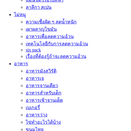
ลาลีกา สเปน
ไม่หมู
ความเชื่อผิด ๆ ลดน้ำหนัก
เผาผลาญไขมัน
อาหารเพื่อลดความอ้วน
เทคโนโลยีกับการลดความอ้วน
six pack
เรื่องที่ต้องรู้ถ้าจะลดความอ้วน
อาหาร
อาหารมังสวิรัติ
อาหารเจ
อาหารจานเดียว
อาหารสำหรับเด็ก
อาหารเช้าจานเด็ด
เบเกอรี่
อาหารว่าง
ไข่ทำอะไรได้บ้าง
ขนมไทย