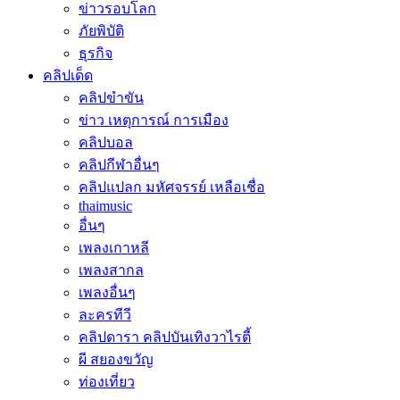
ข่าวรอบโลก
ภัยพิบัติ
ธุรกิจ
คลิปเด็ด
คลิปขำขัน
ข่าว เหตุการณ์ การเมือง
คลิปบอล
คลิปกีฬาอื่นๆ
คลิปแปลก มหัศจรรย์ เหลือเชื่อ
thaimusic
อื่นๆ
เพลงเกาหลี
เพลงสากล
เพลงอื่นๆ
ละครทีวี
คลิปดารา คลิปบันเทิงวาไรตี้
ผี สยองขวัญ
ท่องเที่ยว