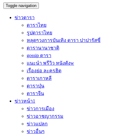
Toggle navigation
ข่าวดารา
ดาราไทย
รูปดาราไทย
หลุดๆวงการบันเทิง ดารา ปาปารัสซี่
ดารานานาชาติ
gossip ดารา
แนะนำ พรีวิว หนังดังw
เรื่องย่อ ละครฮิต
ดาราเกาหลี
ดาราปุ่น
ดาราจีน
ข่าวหน้า1
ข่าวการเมือง
ข่าวอาชญากรรม
ข่าวแปลก
ข่าวอื่นๆ