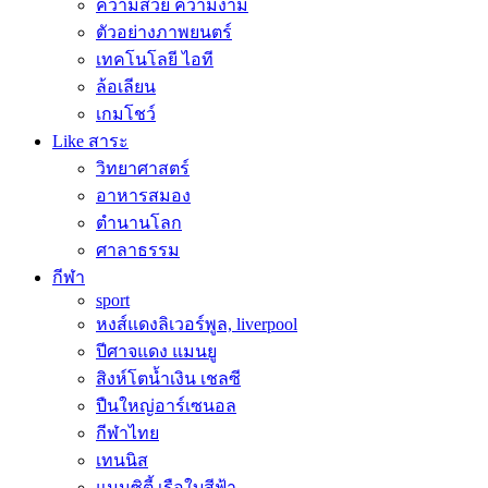
ความสวย ความงาม
ตัวอย่างภาพยนตร์
เทคโนโลยี ไอที
ล้อเลียน
เกมโชว์
Like สาระ
วิทยาศาสตร์
อาหารสมอง
ตำนานโลก
ศาลาธรรม
กีฬา
sport
หงส์แดงลิเวอร์พูล, liverpool
ปีศาจแดง แมนยู
สิงห์โตน้ำเงิน เชลซี
ปืนใหญ่อาร์เซนอล
กีฬาไทย
เทนนิส
แมนซิตี้ เรือใบสีฟ้า