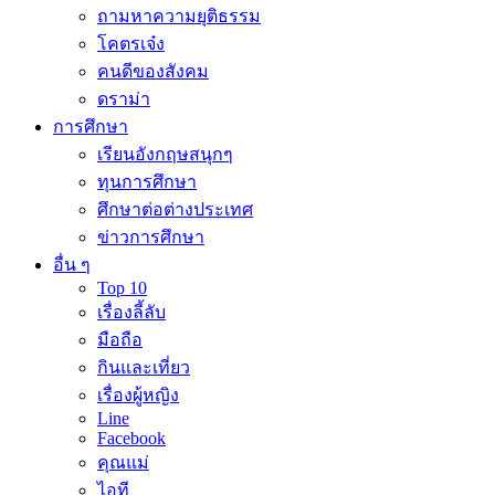
ถามหาความยุติธรรม
โคตรเจ๋ง
คนดีของสังคม
ดราม่า
การศึกษา
เรียนอังกฤษสนุกๆ
ทุนการศึกษา
ศึกษาต่อต่างประเทศ
ข่าวการศึกษา
อื่น ๆ
Top 10
เรื่องลี้ลับ
มือถือ
กินและเที่ยว
เรื่องผู้หญิง
Line
Facebook
คุณแม่
ไอที