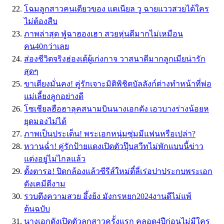
โฉมลูกสาวคนเดียวของ แดเนียล วู ฉายแววสวยได้ใคร
ไม่ต้องสืบ
ภาพล่าสุด ฟู่ฉาฮองเฮา สวยหุ่นดีมากไม่เหมือน
คน40กว่าเลย
ส่องชีวิตจริงฮ่องเต้ผู้เก่งกาจ วาสนาดีมากลูกเมียน่ารัก
สุดๆ
ขาเตียงมั่นคง! คู่รักเจาะมิติพิชิตบัลลังก์​ต่างทำหน้าที่พ่อ
แม่เลี้ยงลูกอย่างดี
โซเชียลฮือฮาลุคสนามบินนางเอกดัง เอวบางร่างน้อยห
ยุดมองไม่ได้
ภาพเป็นประเด็น! พระเอกหนุ่มซุ่มมีแฟนหรือเปล่า?
หวานฉ่ำ! คู่รักป้ายแดงเปิดตัวปุ๊บสวีทไม่พักแบบนี้ข่าว
แต่งอยู่ไม่ไกลแล้ว
ตั้งตารอ! ปิดกล้องแล้วซีรีส์ใหม่ตี๋ลี่เร่อปาประกบพระเอก
ดังเคมีดีงาม
รวบตึงความสวย อึ้งย้ง มังกรหยก2024งานดีไม่แพ้
ต้นฉบับ
นางเอกดังเปิดตัวลูกสาวครั้งแรก คลอด4ปีก่อนไม่มีใคร