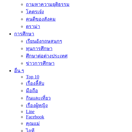
ถามหาความยุติธรรม
โคตรเจ๋ง
คนดีของสังคม
ดราม่า
การศึกษา
เรียนอังกฤษสนุกๆ
ทุนการศึกษา
ศึกษาต่อต่างประเทศ
ข่าวการศึกษา
อื่น ๆ
Top 10
เรื่องลี้ลับ
มือถือ
กินและเที่ยว
เรื่องผู้หญิง
Line
Facebook
คุณแม่
ไอที