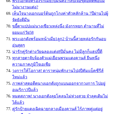
พระเอกดังครองรักเมีย5ปีมั่นคง กลับเจอขุดอดีตพ่อแม่
ไม่มางานแต่ง?
เห็นใจนางเอกเบอร์ต้นถูกโกงค่าตัวหลักล้าน 7ปีผ่านไปผู้
จัดยังตีมึน
ขยี้ตาแปปแม่นางเซียวเหล่งนึ่ง มังกรหยก ตำนานที่ไม่
ยอมแก่วัย58
พระเอกดังพร้อมหน้าเมีย1ลูก2 บ้านนี้สวยหล่อรักกันอบ
อุ่นสุดๆ
น่ารักคู่รักต่างวัยฉลองแต่ง8ปีมั่นคง ไม่มีลูกก็แฮปปี้ดี
ทุกสายตาจับจ้องตัวแม่เยือนพรมแดงคานส์ ยืนหนึ่ง
ความภาคภูมิใจเอเชีย
วงการให้โอกาส! ดาราหนุ่มพักงานไป4ปีคัมแบ็คซีรีส์
ใหม่แล้ว
ภาพล่าสุดอดีตนางเอกดังถูกแบนออกจากวงการ ไปอยู่
อเมริกา3ปีแล้ว
หมดสภาพ! นางเอกดังลุยโคลนไม่ห่วงสวย จำลุคเดิมไม่
ได้แล้ว
คู่รักป้ายแดงเฉิดฉายกลางเมืองคานส์ ไร้ภาพคู่แต่อยู่