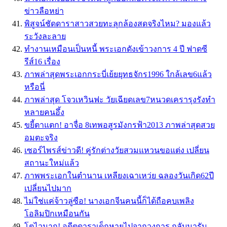
ข่าวลือหย่า
พิสูจน์ชัดดาราสาวสวยทะลุกล้องสดจริงไหม? มองแล้ว
ระวังละลาย
ทำงานเหมือนเป็นหนี้ พระเอกดังเข้าวงการ 4 ปี ฟาดซี
รีส์16 เรื่อง
ภาพล่าสุดพระเอกกระบี่เย้ยยุทธจักร1996 ใกล้เลข6แล้ว
หรือนี่
ภาพล่าสุด โจวเหวินฟะ วัยเฉียดเลข7หนวดเครารุงรังทำ
หลายคนอึ้ง
ขยี้ตาแตก! อาจื่อ 8เทพอสูรมังกรฟ้า2013 ภาพล่าสุดสวย
อมตะจริง
เซอร์ไพรส์ข่าวดี! คู่รักต่างวัยสวมแหวนขอแต่ง เปลี่ยน
สถานะใหม่แล้ว
ภาพพระเอกในตำนาน เหลียงเฉาเหว่ย ฉลองวันเกิด62ปี
เปลี่ยนไปมาก
ไม่ใช่แค่จ้าวลู่ซือ! นางเอกจีนคนนี้ก็ได้ถือคบเพลิง
โอลิมปิกเหมือนกัน
โตไวมาก! อดีตดาราเด็กหายไปจากวงการ กลับมารับ