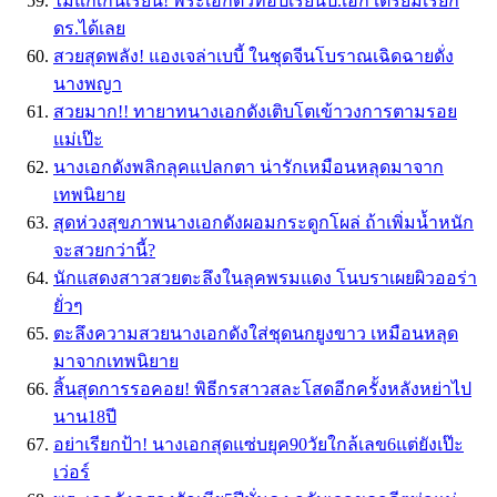
ไม่แก่เกินเรียน! พระเอกตัวท็อปเรียนป.เอก เตรียมเรียก
ดร.ได้เลย
สวยสุดพลัง! แองเจล่าเบบี้ ในชุดจีนโบราณเฉิดฉายดั่ง
นางพญา
สวยมาก!! ทายาทนางเอกดังเติบโตเข้าวงการตามรอย
แม่เป๊ะ
นางเอกดังพลิกลุคแปลกตา น่ารักเหมือนหลุดมาจาก
เทพนิยาย
สุดห่วงสุขภาพนางเอกดังผอมกระดูกโผล่ ถ้าเพิ่มน้ำหนัก
จะสวยกว่านี้?
นักแสดงสาวสวยตะลึงในลุคพรมแดง โนบราเผยผิวออร่า
ยั่วๆ
ตะลึงความสวยนางเอกดังใส่ชุดนกยูงขาว เหมือนหลุด
มาจากเทพนิยาย
สิ้นสุดการรอคอย! พิธีกรสาวสละโสดอีกครั้งหลังหย่าไป
นาน18ปี
อย่าเรียกป้า! นางเอกสุดแซ่บยุค90วัยใกล้เลข6แต่ยังเป๊ะ
เว่อร์