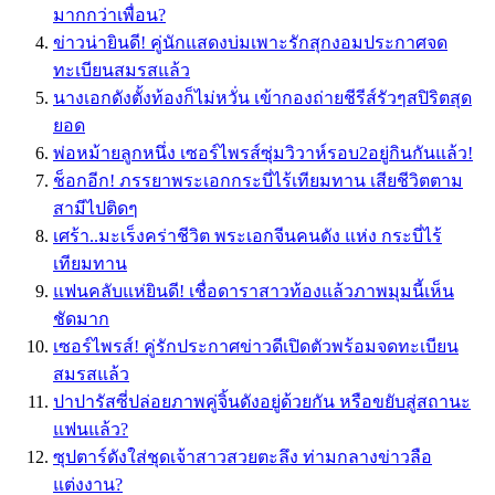
มากกว่าเพื่อน?
ข่าวน่ายินดี! คู่นักแสดงบ่มเพาะรักสุกงอมประกาศจด
ทะเบียนสมรสแล้ว
นางเอกดังตั้งท้องก็ไม่หวั่น เข้ากองถ่ายชีรีส์รัวๆสปิริตสุด
ยอด
พ่อหม้ายลูกหนึ่ง เซอร์ไพรส์ซุ่มวิวาห์รอบ2อยู่กินกันแล้ว!
ช็อกอีก! ภรรยาพระเอกกระบี่ไร้เทียมทาน เสียชีวิตตาม
สามีไปติดๆ
เศร้า..มะเร็งคร่าชีวิต พระเอกจีนคนดัง แห่ง กระบี่ไร้
เทียมทาน
แฟนคลับแห่ยินดี! เชื่อดาราสาวท้องแล้วภาพมุมนี้เห็น
ชัดมาก
เซอร์ไพรส์! คู่รักประกาศข่าวดีเปิดตัวพร้อมจดทะเบียน
สมรสแล้ว
ปาปารัสซี่ปล่อยภาพคู่จิ้นดังอยู่ด้วยกัน หรือขยับสู่สถานะ
แฟนแล้ว?
ซุปตาร์ดังใส่ชุดเจ้าสาวสวยตะลึง ท่ามกลางข่าวลือ
แต่งงาน?