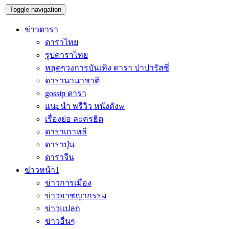
Toggle navigation
ข่าวดารา
ดาราไทย
รูปดาราไทย
หลุดๆวงการบันเทิง ดารา ปาปารัสซี่
ดารานานาชาติ
gossip ดารา
แนะนำ พรีวิว หนังดังw
เรื่องย่อ ละครฮิต
ดาราเกาหลี
ดาราปุ่น
ดาราจีน
ข่าวหน้า1
ข่าวการเมือง
ข่าวอาชญากรรม
ข่าวแปลก
ข่าวอื่นๆ