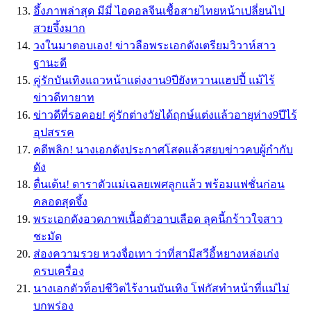
อึ้งภาพล่าสุด มีมี่ ไอดอลจีนเชื้อสายไทยหน้าเปลี่ยนไป
สวยจึ้งมาก
วงในมาตอบเอง! ข่าวลือพระเอกดังเตรียมวิวาห์สาว
ฐานะดี
คู่รักบันเทิงแถวหน้าแต่งงาน9ปียังหวานแฮปปี้ แม้ไร้
ข่าวดีทายาท
ข่าวดีที่รอคอย! คู่รักต่างวัยได้ฤกษ์แต่งแล้วอายุห่าง9ปีไร้
อุปสรรค
คดีพลิก! นางเอกดังประกาศโสดแล้วสยบข่าวคบผู้กำกับ
ดัง
ตื่นเต้น! ดาราตัวแม่เฉลยเพศลูกแล้ว พร้อมแฟชั่นก่อน
คลอดสุดจึ้ง
พระเอกดังอวดภาพเนื้อตัวอาบเลือด ลุคนี้กร้าวใจสาว
ชะมัด
ส่องความรวย หวงจื่อเทา ว่าที่สามีสวีอี้หยางหล่อเก่ง
ครบเครื่อง
นางเอกตัวท็อปชีวิตไร้งานบันเทิง โฟกัสทำหน้าที่แม่ไม่
บกพร่อง