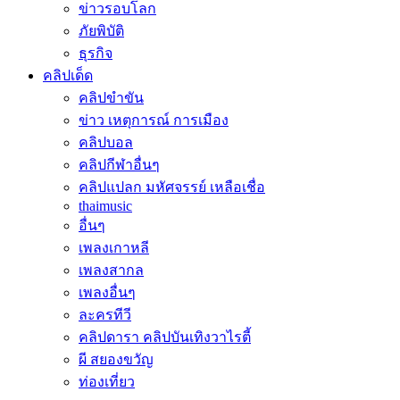
ข่าวรอบโลก
ภัยพิบัติ
ธุรกิจ
คลิปเด็ด
คลิปขำขัน
ข่าว เหตุการณ์ การเมือง
คลิปบอล
คลิปกีฬาอื่นๆ
คลิปแปลก มหัศจรรย์ เหลือเชื่อ
thaimusic
อื่นๆ
เพลงเกาหลี
เพลงสากล
เพลงอื่นๆ
ละครทีวี
คลิปดารา คลิปบันเทิงวาไรตี้
ผี สยองขวัญ
ท่องเที่ยว