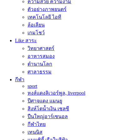
ความสวย ความงาม
ตัวอย่างภาพยนตร์
เทคโนโลยี ไอที
ล้อเลียน
เกมโชว์
Like สาระ
วิทยาศาสตร์
อาหารสมอง
ตำนานโลก
ศาลาธรรม
กีฬา
sport
หงส์แดงลิเวอร์พูล, liverpool
ปีศาจแดง แมนยู
สิงห์โตน้ำเงิน เชลซี
ปืนใหญ่อาร์เซนอล
กีฬาไทย
เทนนิส
แมนซิตี้ เรือใบสีฟ้า