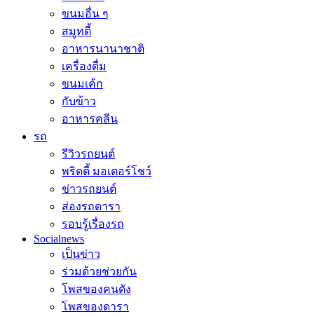
ขนมอื่น ๆ
สมูทตี้
อาหารนานาชาติ
เครื่องดื่ม
ขนมเค้ก
กับข้าว
อาหารคลีน
รถ
รีวิวรถยนต์
พริตตี้ มอเตอร์โชว์
ข่าวรถยนต์
ส่องรถดารา
รอบรู้เรื่องรถ
Socialnews
เป็นข่าว
ร่วมด้วยช่วยกัน
โพสของคนดัง
โพสของดารา