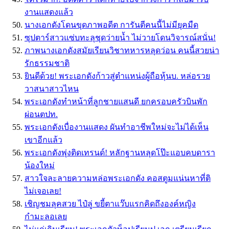
งานแสดงแล้ว
นางเอกดังโดนขุดภาพอดีต การันตีคนนี้ไม่มียุคมืด
ซุปตาร์สาวแซ่บทะลุชุดว่ายน้ำ ไม่วายโดนวิจารณ์สนั่น!
ภาพนางเอกดังสมัยเรียนวิชาทหารหลุดว่อน คนนี้สวยน่า
รักธรรมชาติ
ยินดีด้วย! พระเอกดังก้าวสู่ตำแหน่งผู้ถือหุ้นบ. หล่อรวย
วาสนาสาวไหน
พระเอกดังทำหน้าที่ลูกชายแสนดี ยกครอบครัวบินพัก
ผ่อนตปท.
พระเอกดังเบื่องานแสดง ผันทำอาชีพใหม่จะไม่ได้เห็น
เขาอีกแล้ว
พระเอกดังพุ่งติดเทรนด์! หลักฐานหลุดโป๊ะแอบคบดารา
น้องใหม่
สาวใจละลายความหล่อพระเอกดัง คอสตูมแน่นหาที่ติ
ไม่เจอเลย!
เชิญชมลุคสวย ไป๋ลู่ ขยี้ตาแว๊บแรกคิดถึงองค์หญิง
กำมะลอเลย