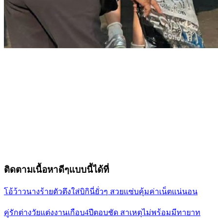
ติดตามเนื้อหาดีๆแบบนี้ได้ที่
โอ้ว้าวนางร้ายตัวตึงใส่บิกินี่ยั่วๆ สวยแซ่บคุ้มค่าเน็ตแน่นอน
คู่รักต่างวัยแต่งงานเกือบ4ปีตอบชัด สาเหตุไม่พร้อมมีทายาท