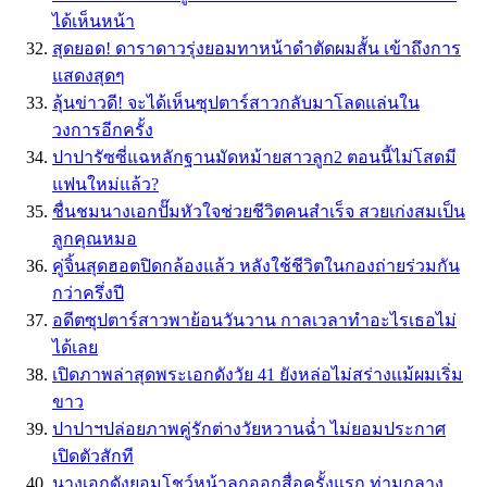
ได้เห็นหน้า
สุดยอด! ดาราดาวรุ่งยอมทาหน้าดำตัดผมสั้น เข้าถึงการ
แสดงสุดๆ
ลุ้นข่าวดี! จะได้เห็นซุปตาร์สาวกลับมาโลดแล่นใน
วงการอีกครั้ง
ปาปารัซซี่แฉหลักฐานมัดหม้ายสาวลูก2 ตอนนี้ไม่โสดมี
แฟนใหม่แล้ว?
ชื่นชมนางเอกปั๊มหัวใจช่วยชีวิตคนสำเร็จ สวยเก่งสมเป็น
ลูกคุณหมอ
คู่จิ้นสุดฮอตปิดกล้องแล้ว หลังใช้ชีวิตในกองถ่ายร่วมกัน
กว่าครึ่งปี
อดีตซุปตาร์สาวพาย้อนวันวาน กาลเวลาทำอะไรเธอไม่
ได้เลย
เปิดภาพล่าสุดพระเอกดังวัย 41 ยังหล่อไม่สร่างเเม้ผมเริ่ม
ขาว
ปาปาฯปล่อยภาพคู่รักต่างวัยหวานฉ่ำ ไม่ยอมประกาศ
เปิดตัวสักที
นางเอกดังยอมโชว์หน้าลูกออกสื่อครั้งแรก ท่ามกลาง