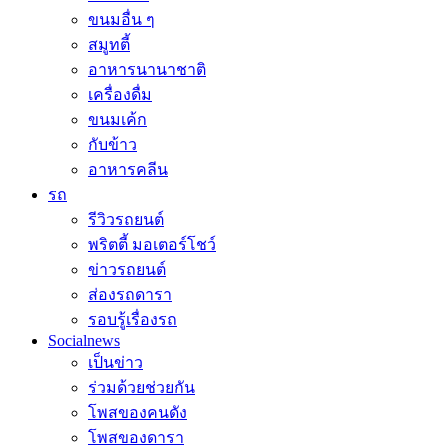
ขนมอื่น ๆ
สมูทตี้
อาหารนานาชาติ
เครื่องดื่ม
ขนมเค้ก
กับข้าว
อาหารคลีน
รถ
รีวิวรถยนต์
พริตตี้ มอเตอร์โชว์
ข่าวรถยนต์
ส่องรถดารา
รอบรู้เรื่องรถ
Socialnews
เป็นข่าว
ร่วมด้วยช่วยกัน
โพสของคนดัง
โพสของดารา