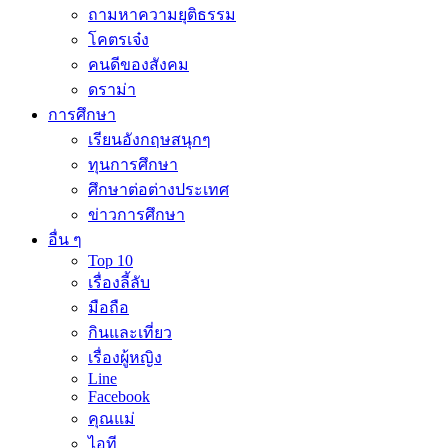
ถามหาความยุติธรรม
โคตรเจ๋ง
คนดีของสังคม
ดราม่า
การศึกษา
เรียนอังกฤษสนุกๆ
ทุนการศึกษา
ศึกษาต่อต่างประเทศ
ข่าวการศึกษา
อื่น ๆ
Top 10
เรื่องลี้ลับ
มือถือ
กินและเที่ยว
เรื่องผู้หญิง
Line
Facebook
คุณแม่
ไอที