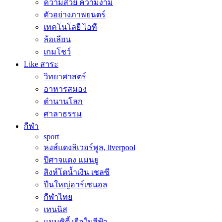
ความสวย ความงาม
ตัวอย่างภาพยนตร์
เทคโนโลยี ไอที
ล้อเลียน
เกมโชว์
Like สาระ
วิทยาศาสตร์
อาหารสมอง
ตำนานโลก
ศาลาธรรม
กีฬา
sport
หงส์แดงลิเวอร์พูล, liverpool
ปีศาจแดง แมนยู
สิงห์โตน้ำเงิน เชลซี
ปืนใหญ่อาร์เซนอล
กีฬาไทย
เทนนิส
แมนซิตี้ เรือใบสีฟ้า