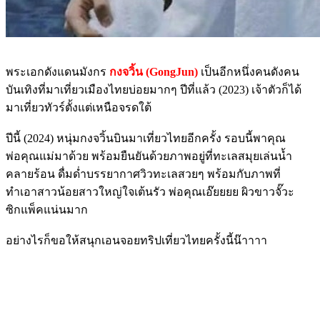
พระเอกดังแดนมังกร
กงจวิ้น (GongJun)
เป็นอีกหนึ่งคนดังคน
บันเทิงที่มาเที่ยวเมืองไทยบ่อยมากๆ ปีที่แล้ว (2023) เจ้าตัวก็ได้
มาเที่ยวทัวร์ตั้งแต่เหนือจรดใต้
ปีนี้ (2024) หนุ่มกงจวิ้นบินมาเที่ยวไทยอีกครั้ง รอบนี้พาคุณ
พ่อคุณแม่มาด้วย พร้อมยืนยันด้วยภาพอยู่ที่ทะเลสมุยเล่นน้ำ
คลายร้อน ดื่มด่ำบรรยากาศวิวทะเลสวยๆ พร้อมกับภาพที่
ทำเอาสาวน้อยสาวใหญ่ใจเต้นรัว พ่อคุณเอ๊ยยยย ผิวขาวจั๊วะ
ซิกแพ็คแน่นมาก
อย่างไรก็ขอให้สนุกเอนจอยทริปเที่ยวไทยครั้งนี้น๊าาาา