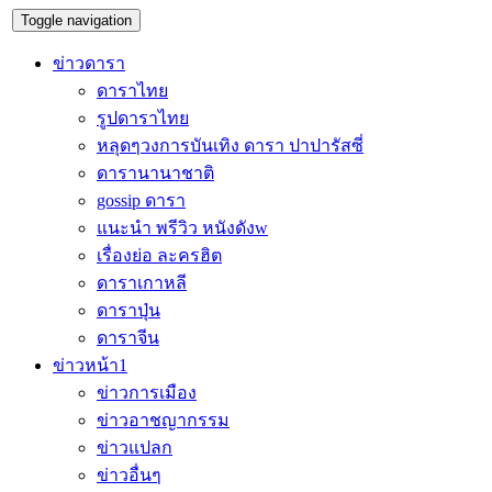
Toggle navigation
ข่าวดารา
ดาราไทย
รูปดาราไทย
หลุดๆวงการบันเทิง ดารา ปาปารัสซี่
ดารานานาชาติ
gossip ดารา
แนะนำ พรีวิว หนังดังw
เรื่องย่อ ละครฮิต
ดาราเกาหลี
ดาราปุ่น
ดาราจีน
ข่าวหน้า1
ข่าวการเมือง
ข่าวอาชญากรรม
ข่าวแปลก
ข่าวอื่นๆ