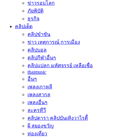
ข่าวรอบโลก
ภัยพิบัติ
ธุรกิจ
คลิปเด็ด
คลิปขำขัน
ข่าว เหตุการณ์ การเมือง
คลิปบอล
คลิปกีฬาอื่นๆ
คลิปแปลก มหัศจรรย์ เหลือเชื่อ
thaimusic
อื่นๆ
เพลงเกาหลี
เพลงสากล
เพลงอื่นๆ
ละครทีวี
คลิปดารา คลิปบันเทิงวาไรตี้
ผี สยองขวัญ
ท่องเที่ยว