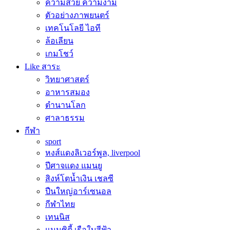
ความสวย ความงาม
ตัวอย่างภาพยนตร์
เทคโนโลยี ไอที
ล้อเลียน
เกมโชว์
Like สาระ
วิทยาศาสตร์
อาหารสมอง
ตำนานโลก
ศาลาธรรม
กีฬา
sport
หงส์แดงลิเวอร์พูล, liverpool
ปีศาจแดง แมนยู
สิงห์โตน้ำเงิน เชลซี
ปืนใหญ่อาร์เซนอล
กีฬาไทย
เทนนิส
แมนซิตี้ เรือใบสีฟ้า