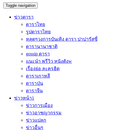
Toggle navigation
ข่าวดารา
ดาราไทย
รูปดาราไทย
หลุดๆวงการบันเทิง ดารา ปาปารัสซี่
ดารานานาชาติ
gossip ดารา
แนะนำ พรีวิว หนังดังw
เรื่องย่อ ละครฮิต
ดาราเกาหลี
ดาราปุ่น
ดาราจีน
ข่าวหน้า1
ข่าวการเมือง
ข่าวอาชญากรรม
ข่าวแปลก
ข่าวอื่นๆ