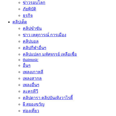
ข่าวรอบโลก
ภัยพิบัติ
ธุรกิจ
คลิปเด็ด
คลิปขำขัน
ข่าว เหตุการณ์ การเมือง
คลิปบอล
คลิปกีฬาอื่นๆ
คลิปแปลก มหัศจรรย์ เหลือเชื่อ
thaimusic
อื่นๆ
เพลงเกาหลี
เพลงสากล
เพลงอื่นๆ
ละครทีวี
คลิปดารา คลิปบันเทิงวาไรตี้
ผี สยองขวัญ
ท่องเที่ยว