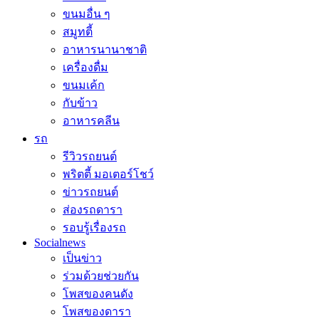
ขนมอื่น ๆ
สมูทตี้
อาหารนานาชาติ
เครื่องดื่ม
ขนมเค้ก
กับข้าว
อาหารคลีน
รถ
รีวิวรถยนต์
พริตตี้ มอเตอร์โชว์
ข่าวรถยนต์
ส่องรถดารา
รอบรู้เรื่องรถ
Socialnews
เป็นข่าว
ร่วมด้วยช่วยกัน
โพสของคนดัง
โพสของดารา