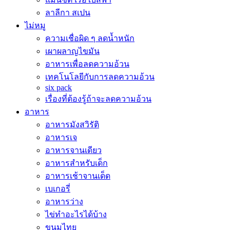
ลาลีกา สเปน
ไม่หมู
ความเชื่อผิด ๆ ลดน้ำหนัก
เผาผลาญไขมัน
อาหารเพื่อลดความอ้วน
เทคโนโลยีกับการลดความอ้วน
six pack
เรื่องที่ต้องรู้ถ้าจะลดความอ้วน
อาหาร
อาหารมังสวิรัติ
อาหารเจ
อาหารจานเดียว
อาหารสำหรับเด็ก
อาหารเช้าจานเด็ด
เบเกอรี่
อาหารว่าง
ไข่ทำอะไรได้บ้าง
ขนมไทย