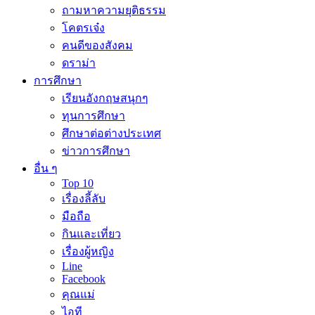
ถามหาความยุติธรรม
โคตรเจ๋ง
คนดีของสังคม
ดราม่า
การศึกษา
เรียนอังกฤษสนุกๆ
ทุนการศึกษา
ศึกษาต่อต่างประเทศ
ข่าวการศึกษา
อื่น ๆ
Top 10
เรื่องลี้ลับ
มือถือ
กินและเที่ยว
เรื่องผู้หญิง
Line
Facebook
คุณแม่
ไอที