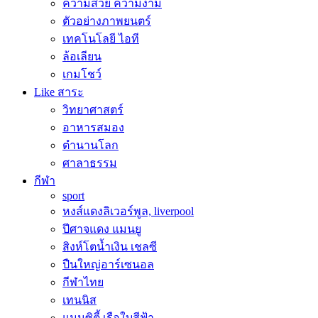
ความสวย ความงาม
ตัวอย่างภาพยนตร์
เทคโนโลยี ไอที
ล้อเลียน
เกมโชว์
Like สาระ
วิทยาศาสตร์
อาหารสมอง
ตำนานโลก
ศาลาธรรม
กีฬา
sport
หงส์แดงลิเวอร์พูล, liverpool
ปีศาจแดง แมนยู
สิงห์โตน้ำเงิน เชลซี
ปืนใหญ่อาร์เซนอล
กีฬาไทย
เทนนิส
แมนซิตี้ เรือใบสีฟ้า