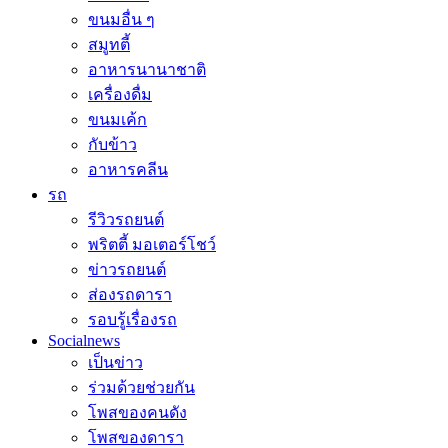
ขนมอื่น ๆ
สมูทตี้
อาหารนานาชาติ
เครื่องดื่ม
ขนมเค้ก
กับข้าว
อาหารคลีน
รถ
รีวิวรถยนต์
พริตตี้ มอเตอร์โชว์
ข่าวรถยนต์
ส่องรถดารา
รอบรู้เรื่องรถ
Socialnews
เป็นข่าว
ร่วมด้วยช่วยกัน
โพสของคนดัง
โพสของดารา