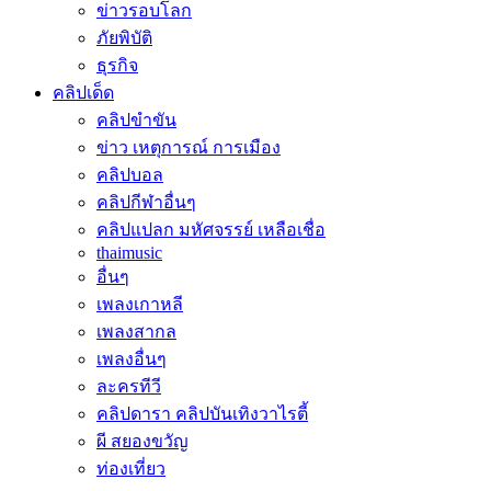
ข่าวรอบโลก
ภัยพิบัติ
ธุรกิจ
คลิปเด็ด
คลิปขำขัน
ข่าว เหตุการณ์ การเมือง
คลิปบอล
คลิปกีฬาอื่นๆ
คลิปแปลก มหัศจรรย์ เหลือเชื่อ
thaimusic
อื่นๆ
เพลงเกาหลี
เพลงสากล
เพลงอื่นๆ
ละครทีวี
คลิปดารา คลิปบันเทิงวาไรตี้
ผี สยองขวัญ
ท่องเที่ยว