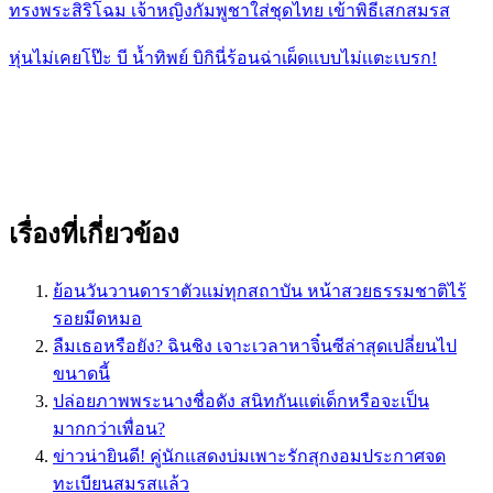
ทรงพระสิริโฉม เจ้าหญิงกัมพูชาใส่ชุดไทย เข้าพิธีเสกสมรส
หุ่นไม่เคยโป๊ะ บี น้ำทิพย์ บิกินี่ร้อนฉ่าเผ็ดเเบบไม่เเตะเบรก!
เรื่องที่เกี่ยวข้อง
ย้อนวันวานดาราตัวแม่ทุกสถาบัน หน้าสวยธรรมชาติไร้
รอยมีดหมอ
ลืมเธอหรือยัง? ฉินชิง เจาะเวลาหาจิ๋นซีล่าสุดเปลี่ยนไป
ขนาดนี้
ปล่อยภาพพระนางชื่อดัง สนิทกันแต่เด็กหรือจะเป็น
มากกว่าเพื่อน?
ข่าวน่ายินดี! คู่นักแสดงบ่มเพาะรักสุกงอมประกาศจด
ทะเบียนสมรสแล้ว