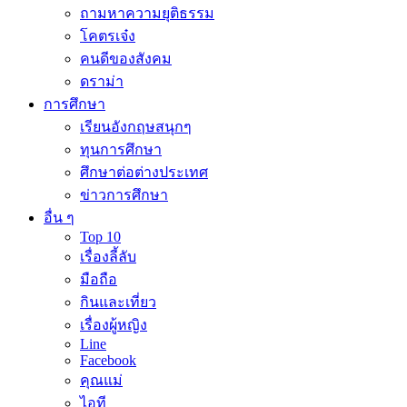
ถามหาความยุติธรรม
โคตรเจ๋ง
คนดีของสังคม
ดราม่า
การศึกษา
เรียนอังกฤษสนุกๆ
ทุนการศึกษา
ศึกษาต่อต่างประเทศ
ข่าวการศึกษา
อื่น ๆ
Top 10
เรื่องลี้ลับ
มือถือ
กินและเที่ยว
เรื่องผู้หญิง
Line
Facebook
คุณแม่
ไอที