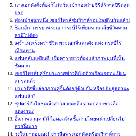
นางเอกดังตั้งท้องก็ไม่หวั่น เข้ากองถ่ายชีรีส์รัวๆสปิริตสุด
ยอด
พ่อหม้ายลูกหนึ่ง เซอร์ไพรส์ซุ่มวิวาห์รอบ2อยู่กินกันแล้ว!
ช็อกอีก! ภรรยาพระเอกกระบี่ไร้เทียมทาน เสียชีวิตตาม
สามีไปติดๆ
เศร้า..มะเร็งคร่าชีวิต พระเอกจีนคนดัง แห่ง กระบี่ไร้
เทียมทาน
แฟนคลับแห่ยินดี! เชื่อดาราสาวท้องแล้วภาพมุมนี้เห็น
ชัดมาก
เซอร์ไพรส์! คู่รักประกาศข่าวดีเปิดตัวพร้อมจดทะเบียน
สมรสแล้ว
ปาปารัสซี่ปล่อยภาพคู่จิ้นดังอยู่ด้วยกัน หรือขยับสู่สถานะ
แฟนแล้ว?
ซุปตาร์ดังใส่ชุดเจ้าสาวสวยตะลึง ท่ามกลางข่าวลือ
แต่งงาน?
อึ้งภาพล่าสุด มีมี่ ไอดอลจีนเชื้อสายไทยหน้าเปลี่ยนไป
สวยจึ้งมาก
วงในมาตอบเอง! ข่าวลือพระเอกดังเตรียมวิวาห์สาว