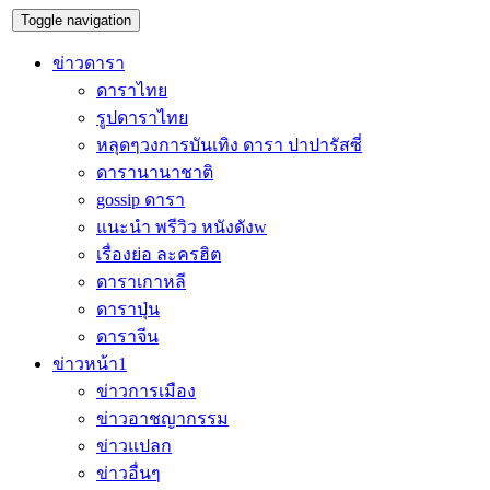
Toggle navigation
ข่าวดารา
ดาราไทย
รูปดาราไทย
หลุดๆวงการบันเทิง ดารา ปาปารัสซี่
ดารานานาชาติ
gossip ดารา
แนะนำ พรีวิว หนังดังw
เรื่องย่อ ละครฮิต
ดาราเกาหลี
ดาราปุ่น
ดาราจีน
ข่าวหน้า1
ข่าวการเมือง
ข่าวอาชญากรรม
ข่าวแปลก
ข่าวอื่นๆ