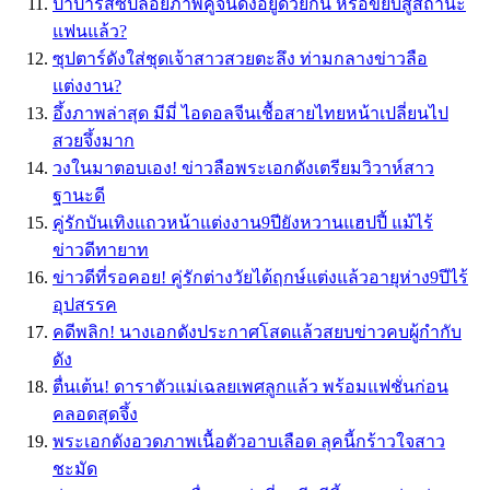
ปาปารัสซี่ปล่อยภาพคู่จิ้นดังอยู่ด้วยกัน หรือขยับสู่สถานะ
แฟนแล้ว?
ซุปตาร์ดังใส่ชุดเจ้าสาวสวยตะลึง ท่ามกลางข่าวลือ
แต่งงาน?
อึ้งภาพล่าสุด มีมี่ ไอดอลจีนเชื้อสายไทยหน้าเปลี่ยนไป
สวยจึ้งมาก
วงในมาตอบเอง! ข่าวลือพระเอกดังเตรียมวิวาห์สาว
ฐานะดี
คู่รักบันเทิงแถวหน้าแต่งงาน9ปียังหวานแฮปปี้ แม้ไร้
ข่าวดีทายาท
ข่าวดีที่รอคอย! คู่รักต่างวัยได้ฤกษ์แต่งแล้วอายุห่าง9ปีไร้
อุปสรรค
คดีพลิก! นางเอกดังประกาศโสดแล้วสยบข่าวคบผู้กำกับ
ดัง
ตื่นเต้น! ดาราตัวแม่เฉลยเพศลูกแล้ว พร้อมแฟชั่นก่อน
คลอดสุดจึ้ง
พระเอกดังอวดภาพเนื้อตัวอาบเลือด ลุคนี้กร้าวใจสาว
ชะมัด