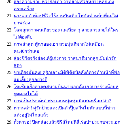
ส่องความรวย หวงจื่อเทา ว่าที่สามีสวีอี้หยางหล่อเก่ง
ครบเครื่อง
นางเอกตัวท็อปชีวิตไร้งานบันเทิง โฟกัสทำหน้าที่แม่ไม่
บกพร่อง
โฉมลูกสาวคนเดียวของ แดเนียล วู ฉายแววสวยได้ใคร
ไม่ต้องสืบ
ภาพล่าสุด ฟู่ฉาฮองเฮา สวยหุ่นดีมากไม่เหมือน
คน40กว่าเลย
ส่องชีวิตจริงฮ่องเต้ผู้เก่งกาจ วาสนาดีมากลูกเมียน่ารัก
สุดๆ
ขาเตียงมั่นคง! คู่รักเจาะมิติพิชิตบัลลังก์​ต่างทำหน้าที่พ่อ
แม่เลี้ยงลูกอย่างดี
โซเชียลฮือฮาลุคสนามบินนางเอกดัง เอวบางร่างน้อยห
ยุดมองไม่ได้
ภาพเป็นประเด็น! พระเอกหนุ่มซุ่มมีแฟนหรือเปล่า?
หวานฉ่ำ! คู่รักป้ายแดงเปิดตัวปุ๊บสวีทไม่พักแบบนี้ข่าว
แต่งอยู่ไม่ไกลแล้ว
ตั้งตารอ! ปิดกล้องแล้วซีรีส์ใหม่ตี๋ลี่เร่อปาประกบพระเอก