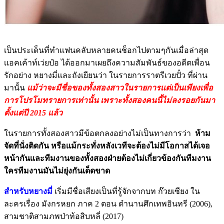
เป็นประเด็นที่ทำเเฟนคลับหลายคนช็อกไปตามๆกันเมื่อล่าสุด
เเอคเค้าท์เว่ยป๋อ ได้ออกมาเผยถึงความสัมพันธ์ของอดีตเพื่อน
รักอย่าง หยางมี่เเละถังเยียนว่า ในรายการราตรีเวยปั๋ว ที่ผ่าน
มานั้น
เเม้ว่าจะมีชื่อของทั้งสองสาวในรายการเเต่เป็นเพียงเพื่อ
การโปรโมทรายการเท่านั้น เพราะทั้งสองคนนี้ไม่ลงรอยกันมา
ตั้งเเต่ปี 2015 เเล้ว
ในรายการทั้งสองสาวมีข้อตกลงอย่างไม่เป็นทางการว่า
ห้าม
จัดที่นั่งติดกัน หรือเเม้กระทั่งหลังเวทีจะต้องไม่มีโอกาสได้เจอ
หน้ากันเเละทีมงานของทั้งสองฝ่ายต้องไม่เกี่ยวข้องกันทีมงาน
ใครทีมงานมันไม่ยุ่งกันเด็ดขาด
สำหรับหยางมี่
เริ่มมีชื่อเสียงเป็นที่รู้จักจากบท ก๊วยเซียง ใน
ละครเรื่อง มังกรหยก ภาค 2 ตอน ตำนานศึกเทพอินทรี (2006),
สามชาติสามภพป่าท้อสิบหลี่ (2017)