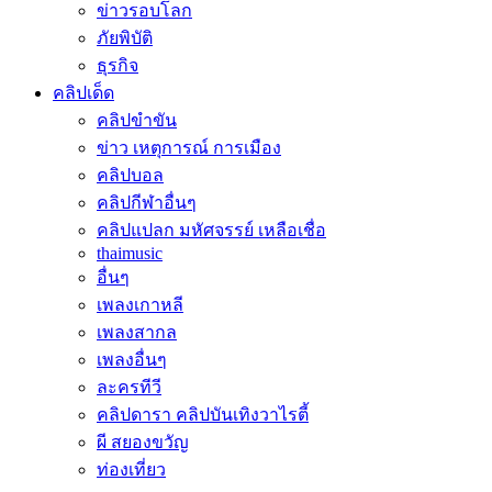
ข่าวรอบโลก
ภัยพิบัติ
ธุรกิจ
คลิปเด็ด
คลิปขำขัน
ข่าว เหตุการณ์ การเมือง
คลิปบอล
คลิปกีฬาอื่นๆ
คลิปแปลก มหัศจรรย์ เหลือเชื่อ
thaimusic
อื่นๆ
เพลงเกาหลี
เพลงสากล
เพลงอื่นๆ
ละครทีวี
คลิปดารา คลิปบันเทิงวาไรตี้
ผี สยองขวัญ
ท่องเที่ยว