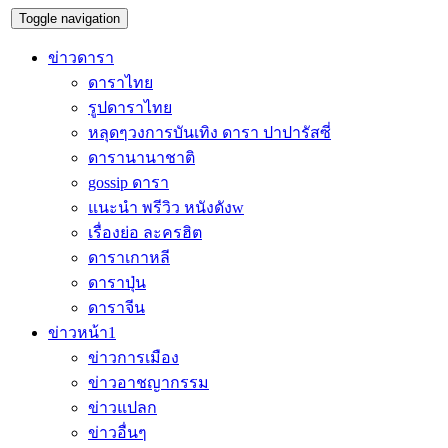
Toggle navigation
ข่าวดารา
ดาราไทย
รูปดาราไทย
หลุดๆวงการบันเทิง ดารา ปาปารัสซี่
ดารานานาชาติ
gossip ดารา
แนะนำ พรีวิว หนังดังw
เรื่องย่อ ละครฮิต
ดาราเกาหลี
ดาราปุ่น
ดาราจีน
ข่าวหน้า1
ข่าวการเมือง
ข่าวอาชญากรรม
ข่าวแปลก
ข่าวอื่นๆ