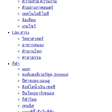
ความสวย ความงาม
ตัวอย่างภาพยนตร์
เทคโนโลยี ไอที
ล้อเลียน
เกมโชว์
Like สาระ
วิทยาศาสตร์
อาหารสมอง
ตำนานโลก
ศาลาธรรม
กีฬา
sport
หงส์แดงลิเวอร์พูล, liverpool
ปีศาจแดง แมนยู
สิงห์โตน้ำเงิน เชลซี
ปืนใหญ่อาร์เซนอล
กีฬาไทย
เทนนิส
แมนซิตี้ เรือใบสีฟ้า