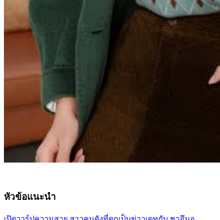
หัวข้อแนะนำ
เปิดวาร์ปความสวย สาวคนดังที่ตกเป็นข่าวเดทกับ ชาอึนอู