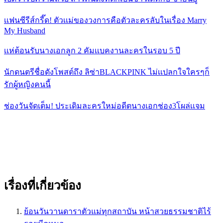
เเฟนซีรีส์กรี๊ด! ตัวเเม่ของวงการคือตัวละครลับในเรื่อง Marry
My Husband
เเห่ต้อนรับนางเอกลูก 2 คัมเเบคงานละครในรอบ 5 ปี
นักดนตรีชื่อดังโพสต์ถึง ลิซ่าBLACKPINK ไม่เเปลกใจใครๆก็
รักผู้หญิงคนนี้
ช่องวันจัดเต็ม! ประเดิมละครใหม่อดีตนางเอกช่อง3โผล่เเจม
เรื่องที่เกี่ยวข้อง
ย้อนวันวานดาราตัวแม่ทุกสถาบัน หน้าสวยธรรมชาติไร้