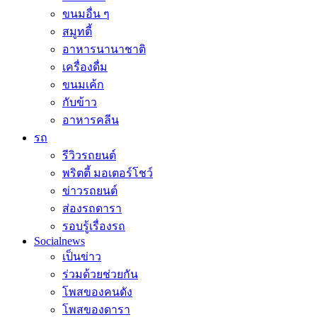
ขนมอื่น ๆ
สมูทตี้
อาหารนานาชาติ
เครื่องดื่ม
ขนมเค้ก
กับข้าว
อาหารคลีน
รถ
รีวิวรถยนต์
พริตตี้ มอเตอร์โชว์
ข่าวรถยนต์
ส่องรถดารา
รอบรู้เรื่องรถ
Socialnews
เป็นข่าว
ร่วมด้วยช่วยกัน
โพสของคนดัง
โพสของดารา