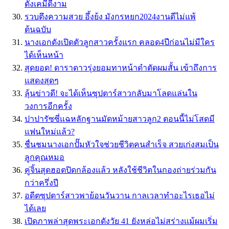
ดังเคมีดีงาม
รวบตึงความสวย อึ้งย้ง มังกรหยก2024งานดีไม่แพ้
ต้นฉบับ
นางเอกดังเปิดตัวลูกสาวครั้งแรก คลอด4ปีก่อนไม่มีใคร
ได้เห็นหน้า
สุดยอด! ดาราดาวรุ่งยอมทาหน้าดำตัดผมสั้น เข้าถึงการ
แสดงสุดๆ
ลุ้นข่าวดี! จะได้เห็นซุปตาร์สาวกลับมาโลดแล่นใน
วงการอีกครั้ง
ปาปารัซซี่แฉหลักฐานมัดหม้ายสาวลูก2 ตอนนี้ไม่โสดมี
แฟนใหม่แล้ว?
ชื่นชมนางเอกปั๊มหัวใจช่วยชีวิตคนสำเร็จ สวยเก่งสมเป็น
ลูกคุณหมอ
คู่จิ้นสุดฮอตปิดกล้องแล้ว หลังใช้ชีวิตในกองถ่ายร่วมกัน
กว่าครึ่งปี
อดีตซุปตาร์สาวพาย้อนวันวาน กาลเวลาทำอะไรเธอไม่
ได้เลย
เปิดภาพล่าสุดพระเอกดังวัย 41 ยังหล่อไม่สร่างเเม้ผมเริ่ม