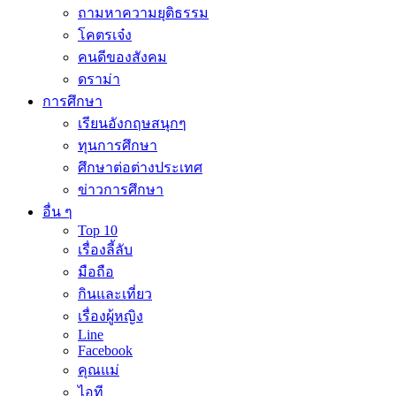
ถามหาความยุติธรรม
โคตรเจ๋ง
คนดีของสังคม
ดราม่า
การศึกษา
เรียนอังกฤษสนุกๆ
ทุนการศึกษา
ศึกษาต่อต่างประเทศ
ข่าวการศึกษา
อื่น ๆ
Top 10
เรื่องลี้ลับ
มือถือ
กินและเที่ยว
เรื่องผู้หญิง
Line
Facebook
คุณแม่
ไอที