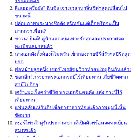
รอยมีดหมอ
ลืมเธอหรือยัง? ฉินชิง เจาะเวลาหาจิ๋นซีล่าสุดเปลี่ยนไป
ขนาดนี้
ปล่อยภาพพระนางชื่อดัง สนิทกันแต่เด็กหรือจะเป็น
มากกว่าเพื่อน?
ข่าวน่ายินดี! คู่นักแสดงบ่มเพาะรักสุกงอมประกาศจด
ทะเบียนสมรสแล้ว
นางเอกดังตั้งท้องก็ไม่หวั่น เข้ากองถ่ายชีรีส์รัวๆสปิริตสุด
ยอด
พ่อหม้ายลูกหนึ่ง เซอร์ไพรส์ซุ่มวิวาห์รอบ2อยู่กินกันแล้ว!
ช็อกอีก! ภรรยาพระเอกกระบี่ไร้เทียมทาน เสียชีวิตตาม
สามีไปติดๆ
เศร้า..มะเร็งคร่าชีวิต พระเอกจีนคนดัง แห่ง กระบี่ไร้
เทียมทาน
แฟนคลับแห่ยินดี! เชื่อดาราสาวท้องแล้วภาพมุมนี้เห็น
ชัดมาก
เซอร์ไพรส์! คู่รักประกาศข่าวดีเปิดตัวพร้อมจดทะเบียน
สมรสแล้ว