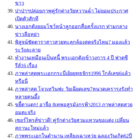
ขาว
ปาปาฯปล่อยภาพคู่รักต่างวัยหวานฉ่ำ ไม่ยอมประกาศ
เปิดตัวสักที
นางเอกดังยอมโชว์หน้าลูกออกสื่อครั้งแรก ท่ามกลาง
ข่าวลือหย่า
พิสูจน์ชัดดาราสาวสวยทะลุกล้องสดจริงไหม? มองแล้ว
ระวังละลาย
ทำงานเหมือนเป็นหนี้ พระเอกดังเข้าวงการ 4 ปี ฟาดซี
รีส์16 เรื่อง
ภาพล่าสุดพระเอกกระบี่เย้ยยุทธจักร1996 ใกล้เลข6แล้ว
หรือนี่
ภาพล่าสุด โจวเหวินฟะ วัยเฉียดเลข7หนวดเครารุงรังทำ
หลายคนอึ้ง
ขยี้ตาแตก! อาจื่อ 8เทพอสูรมังกรฟ้า2013 ภาพล่าสุดสวย
อมตะจริง
เซอร์ไพรส์ข่าวดี! คู่รักต่างวัยสวมแหวนขอแต่ง เปลี่ยน
สถานะใหม่แล้ว
ภาพพระเอกในตำนาน เหลียงเฉาเหว่ย ฉลองวันเกิด62ปี