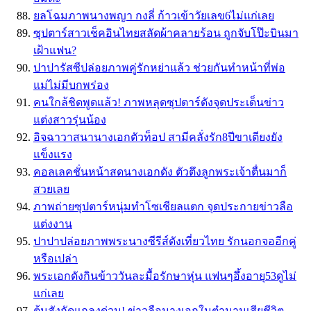
ยลโฉมภาพนางพญา กงลี่ ก้าวเข้าวัยเลข6ไม่แก่เลย
ซุปตาร์สาวเช็คอินไทยสลัดผ้าคลายร้อน ถูกจับโป๊ะบินมา
เฝ้าแฟน?
ปาปารัสซีปล่อยภาพคู่รักหย่าแล้ว ช่วยกันทำหน้าที่พ่อ
แม่ไม่มีบกพร่อง
คนใกล้ชิดพูดแล้ว! ภาพหลุดซุปตาร์ดังจุดประเด็นข่าว
แต่งสาวรุ่นน้อง
อิจฉาวาสนานางเอกตัวท็อป สามีคลั่งรัก8ปีขาเตียงยัง
แข็งแรง
คอลเลคชั่นหน้าสดนางเอกดัง ตัวตึงลูกพระเจ้าตื่นมาก็
สวยเลย
ภาพถ่ายซุปตาร์หนุ่มทำโซเชียลแตก จุดประกายข่าวลือ
แต่งงาน
ปาปาปล่อยภาพพระนางซีรีส์ดังเที่ยวไทย รักนอกจออีกคู่
หรือเปล่า
พระเอกดังกินข้าววันละมื้อรักษาหุ่น แฟนๆอึ้งอายุ53ดูไม่
แก่เลย
ต้นสังกัดแถลงด่วน! ข่าวลือนางเอกในตำนานเสียชีวิต