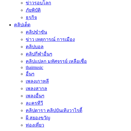
ข่าวรอบโลก
ภัยพิบัติ
ธุรกิจ
คลิปเด็ด
คลิปขำขัน
ข่าว เหตุการณ์ การเมือง
คลิปบอล
คลิปกีฬาอื่นๆ
คลิปแปลก มหัศจรรย์ เหลือเชื่อ
thaimusic
อื่นๆ
เพลงเกาหลี
เพลงสากล
เพลงอื่นๆ
ละครทีวี
คลิปดารา คลิปบันเทิงวาไรตี้
ผี สยองขวัญ
ท่องเที่ยว