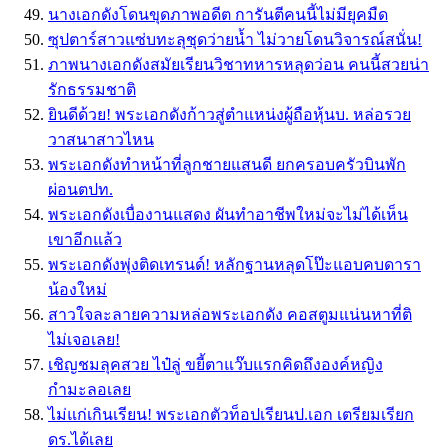
นางเอกดังโดนขุดภาพอดีต การันตีคนนี้ไม่มียุคมืด
ซุปตาร์สาวแซ่บทะลุชุดว่ายน้ำ ไม่วายโดนวิจารณ์สนั่น!
ภาพนางเอกดังสมัยเรียนวิชาทหารหลุดว่อน คนนี้สวยน่า
รักธรรมชาติ
ยินดีด้วย! พระเอกดังก้าวสู่ตำแหน่งผู้ถือหุ้นบ. หล่อรวย
วาสนาสาวไหน
พระเอกดังทำหน้าที่ลูกชายแสนดี ยกครอบครัวบินพัก
ผ่อนตปท.
พระเอกดังเบื่องานแสดง ผันทำอาชีพใหม่จะไม่ได้เห็น
เขาอีกแล้ว
พระเอกดังพุ่งติดเทรนด์! หลักฐานหลุดโป๊ะแอบคบดารา
น้องใหม่
สาวใจละลายความหล่อพระเอกดัง คอสตูมแน่นหาที่ติ
ไม่เจอเลย!
เชิญชมลุคสวย ไป๋ลู่ ขยี้ตาแว๊บแรกคิดถึงองค์หญิง
กำมะลอเลย
ไม่แก่เกินเรียน! พระเอกตัวท็อปเรียนป.เอก เตรียมเรียก
ดร.ได้เลย