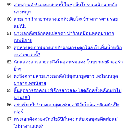
สวยสุดพลัง! แองเจล่าเบบี้ ในชุดจีนโบราณเฉิดฉายดั่ง
นางพญา
สวยมาก!! ทายาทนางเอกดังเติบโตเข้าวงการตามรอย
แม่เป๊ะ
นางเอกดังพลิกลุคแปลกตา น่ารักเหมือนหลุดมาจาก
เทพนิยาย
สุดห่วงสุขภาพนางเอกดังผอมกระดูกโผล่ ถ้าเพิ่มน้ำหนัก
จะสวยกว่านี้?
นักแสดงสาวสวยตะลึงในลุคพรมแดง โนบราเผยผิวออร่า
ยั่วๆ
ตะลึงความสวยนางเอกดังใส่ชุดนกยูงขาว เหมือนหลุด
มาจากเทพนิยาย
สิ้นสุดการรอคอย! พิธีกรสาวสละโสดอีกครั้งหลังหย่าไป
นาน18ปี
อย่าเรียกป้า! นางเอกสุดแซ่บยุค90วัยใกล้เลข6แต่ยังเป๊ะ
เว่อร์
พระเอกดังครองรักเมีย5ปีมั่นคง กลับเจอขุดอดีตพ่อแม่
ไม่มางานแต่ง?