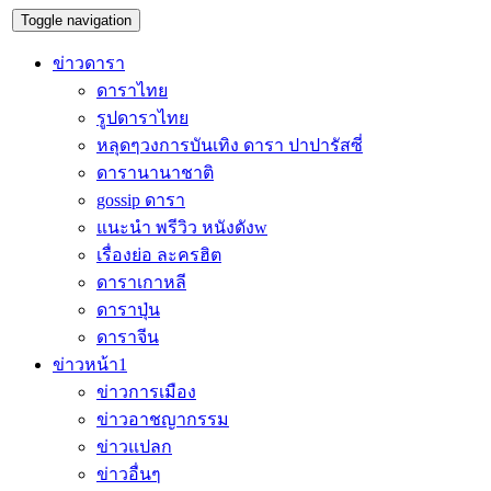
Toggle navigation
ข่าวดารา
ดาราไทย
รูปดาราไทย
หลุดๆวงการบันเทิง ดารา ปาปารัสซี่
ดารานานาชาติ
gossip ดารา
แนะนำ พรีวิว หนังดังw
เรื่องย่อ ละครฮิต
ดาราเกาหลี
ดาราปุ่น
ดาราจีน
ข่าวหน้า1
ข่าวการเมือง
ข่าวอาชญากรรม
ข่าวแปลก
ข่าวอื่นๆ