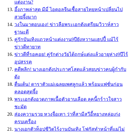
แต่งงาน?
อึ้งภาพล่าสุด มีมี่ ไอดอลจีนเชื้อสายไทยหน้าเปลี่ยนไป
สวยจึ้งมาก
วงในมาตอบเอง! ข่าวลือพระเอกดังเตรียมวิวาห์สาว
ฐานะดี
คู่รักบันเทิงแถวหน้าแต่งงาน9ปียังหวานแฮปปี้ แม้ไร้
ข่าวดีทายาท
ข่าวดีที่รอคอย! คู่รักต่างวัยได้ฤกษ์แต่งแล้วอายุห่าง9ปีไร้
อุปสรรค
คดีพลิก! นางเอกดังประกาศโสดแล้วสยบข่าวคบผู้กำกับ
ดัง
ตื่นเต้น! ดาราตัวแม่เฉลยเพศลูกแล้ว พร้อมแฟชั่นก่อน
คลอดสุดจึ้ง
พระเอกดังอวดภาพเนื้อตัวอาบเลือด ลุคนี้กร้าวใจสาว
ชะมัด
ส่องความรวย หวงจื่อเทา ว่าที่สามีสวีอี้หยางหล่อเก่ง
ครบเครื่อง
นางเอกตัวท็อปชีวิตไร้งานบันเทิง โฟกัสทำหน้าที่แม่ไม่