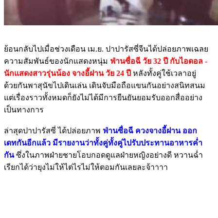
ย้อนกลับไปเมื่อช่วงเดือน เม.ย. ปาปารัสซี่จีนได้ปล่อยภาพเฉลย
ความสัมพันธ์ของนักแสดงหนุ่ม
ฟ่านซื่อฉี วัย 32 ปี กับไอดอล -
นักแสดงสาวรุ่นน้อง จางอี้ฝาน วัย 24 ปี
หลังทั้งคู่ใช้เวลาอยู่
ด้วยกันพาสุนัขไปเดินเล่น เดินจับมือถือแขนกันอย่างสนิทสนม
แต่เรื่องราวทั้งหมดก็ยังไม่ได้มีการยืนยันยอมรับออกสื่ออย่าง
เป็นทางการ
ล่าสุดปาปารัสซี่ ได้ปล่อยภาพ
ฟ่านซื่อฉี ควงจางอี้ฝาน ออก
เดทกันอีกแล้ว มีรายงานว่าทั้งคู่ทั้งคู่ไปรับประทานอาหารค่ำ
กัน
ซึ่งในภาพฝ่ายชายโอบกอดดูแลฝ่ายหญิงอย่างดี หวานฉ่ำ
เรียกได้ว่ายุงไม่ให้ไต่ไรไม่ให้ตอมกันเลยละจ้าาาา