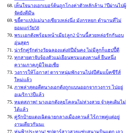
เห็นใจนางเอกเบอร์ต้นถูกโกงค่าตัวหลักล้าน 7ปีผ่านไปผู้
จัดยังตีมึน
ขยี้ตาแปปแม่นางเซียวเหล่งนึ่ง มังกรหยก ตำนานที่ไม่
ยอมแก่วัย58
พระเอกดังพร้อมหน้าเมีย1ลูก2 บ้านนี้สวยหล่อรักกันอบ
อุ่นสุดๆ
น่ารักคู่รักต่างวัยฉลองแต่ง8ปีมั่นคง ไม่มีลูกก็แฮปปี้ดี
ทุกสายตาจับจ้องตัวแม่เยือนพรมแดงคานส์ ยืนหนึ่ง
ความภาคภูมิใจเอเชีย
วงการให้โอกาส! ดาราหนุ่มพักงานไป4ปีคัมแบ็คซีรีส์
ใหม่แล้ว
ภาพล่าสุดอดีตนางเอกดังถูกแบนออกจากวงการ ไปอยู่
อเมริกา3ปีแล้ว
หมดสภาพ! นางเอกดังลุยโคลนไม่ห่วงสวย จำลุคเดิมไม่
ได้แล้ว
คู่รักป้ายแดงเฉิดฉายกลางเมืองคานส์ ไร้ภาพคู่แต่อยู่
งานเดียวกันนะ
หุ่นฟ้าประทาน! ซุปตาร์สาวสวยแซ่บสนามบินแตก เอว