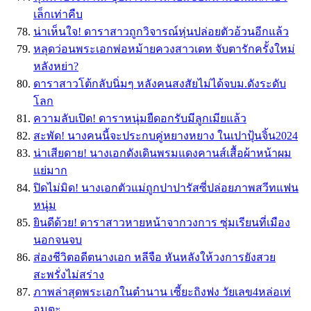
เล็กเท่าคืบ
น่าเห็นใจ! ดาราสาวถูกวิจารณ์หุ่นปล่อยตัวอ้วนอีกแล้ว
หลุดว่อนพระเอกพ่อหม้ายควงสาวเดท จับตารักครั้งใหม่
หลังหย่า?
ดาราสาวโต้กลับนิ่มๆ หลังคนสงสัยไม่ได้จบม.ดังระดับ
โลก
ความลับเปิด! ดาราหนุ่มยืดอกรับมีลูกเมียแล้ว
สะพัด! นางคนนี้จะประกบคู่หยางหยาง ในเปาปุ้นจิ้น2024
น่าเสียดาย! นางเอกดังเดินพรมแดงคานส์เสื้อผ้าหน้าผม
แย่มาก
ปิดไม่มิด! นางเอกตัวแม่ถูกปาปารัสซี่ปล่อยภาพสวีทแฟน
หนุ่ม
ยินดีด้วย! ดาราสาวหายหน้าจากวงการ ซุ่มเรียนที่เมือง
นอกจนจบ
ส่องชีวิตอดีตนางเอก หลีจือ หันหลังให้วงการยังสวย
สะพรั่งไม่สร่าง
ภาพล่าสุดพระเอกในตำนาน เซี้ยะถิงฟง วัยเลข4หล่อเท่
อมตะ