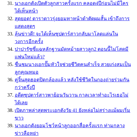
นางเอกดังเปิดตัวลูกสาวครั้งแรก คลอด4ปีก่อนไม่มีใคร
ได้เห็นหน้า
สุดยอด! ดาราดาวรุ่งยอมทาหน้าดำตัดผมสั้น เข้าถึงการ
แสดงสุดๆ
ลุ้นข่าวดี! จะได้เห็นซุปตาร์สาวกลับมาโลดแล่นใน
วงการอีกครั้ง
ปาปารัซซี่แฉหลักฐานมัดหม้ายสาวลูก2 ตอนนี้ไม่โสดมี
แฟนใหม่แล้ว?
ชื่นชมนางเอกปั๊มหัวใจช่วยชีวิตคนสำเร็จ สวยเก่งสมเป็น
ลูกคุณหมอ
คู่จิ้นสุดฮอตปิดกล้องแล้ว หลังใช้ชีวิตในกองถ่ายร่วมกัน
กว่าครึ่งปี
อดีตซุปตาร์สาวพาย้อนวันวาน กาลเวลาทำอะไรเธอไม่
ได้เลย
เปิดภาพล่าสุดพระเอกดังวัย 41 ยังหล่อไม่สร่างเเม้ผมเริ่ม
ขาว
นางเอกดังยอมโชว์หน้าลูกออกสื่อครั้งแรก ท่ามกลาง
ข่าวลือหย่า