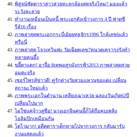
พิสูจน์ชัดดาราสาวสวยทะลุกล้องสดจริงไหม? มองแล้ว
ระวังละลาย
ทำงานเหมือนเป็นหนี้ พระเอกดังเข้าวงการ 4 ปี ฟาดซี
รีส์16 เรื่อง
ภาพล่าสุดพระเอกกระบี่เย้ยยุทธจักร1996 ใกล้เลข6แล้ว
หรือนี่
ภาพล่าสุด โจวเหวินฟะ วัยเฉียดเลข7หนวดเครารุงรังทำ
หลายคนอึ้ง
ขยี้ตาแตก! อาจื่อ 8เทพอสูรมังกรฟ้า2013 ภาพล่าสุดสวย
อมตะจริง
เซอร์ไพรส์ข่าวดี! คู่รักต่างวัยสวมแหวนขอแต่ง เปลี่ยน
สถานะใหม่แล้ว
ภาพพระเอกในตำนาน เหลียงเฉาเหว่ย ฉลองวันเกิด62ปี
เปลี่ยนไปมาก
ไม่ใช่แค่จ้าวลู่ซือ! นางเอกจีนคนนี้ก็ได้ถือคบเพลิง
โอลิมปิกเหมือนกัน
โตไวมาก! อดีตดาราเด็กหายไปจากวงการ กลับมารับ
งานแสดงแล้ว