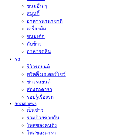
ขนมอื่น ๆ
สมูทตี้
อาหารนานาชาติ
เครื่องดื่ม
ขนมเค้ก
กับข้าว
อาหารคลีน
รถ
รีวิวรถยนต์
พริตตี้ มอเตอร์โชว์
ข่าวรถยนต์
ส่องรถดารา
รอบรู้เรื่องรถ
Socialnews
เป็นข่าว
ร่วมด้วยช่วยกัน
โพสของคนดัง
โพสของดารา