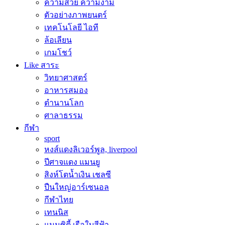
ความสวย ความงาม
ตัวอย่างภาพยนตร์
เทคโนโลยี ไอที
ล้อเลียน
เกมโชว์
Like สาระ
วิทยาศาสตร์
อาหารสมอง
ตำนานโลก
ศาลาธรรม
กีฬา
sport
หงส์แดงลิเวอร์พูล, liverpool
ปีศาจแดง แมนยู
สิงห์โตน้ำเงิน เชลซี
ปืนใหญ่อาร์เซนอล
กีฬาไทย
เทนนิส
แมนซิตี้ เรือใบสีฟ้า