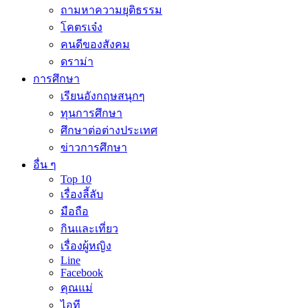
ถามหาความยุติธรรม
โคตรเจ๋ง
คนดีของสังคม
ดราม่า
การศึกษา
เรียนอังกฤษสนุกๆ
ทุนการศึกษา
ศึกษาต่อต่างประเทศ
ข่าวการศึกษา
อื่น ๆ
Top 10
เรื่องลี้ลับ
มือถือ
กินและเที่ยว
เรื่องผู้หญิง
Line
Facebook
คุณแม่
ไอที