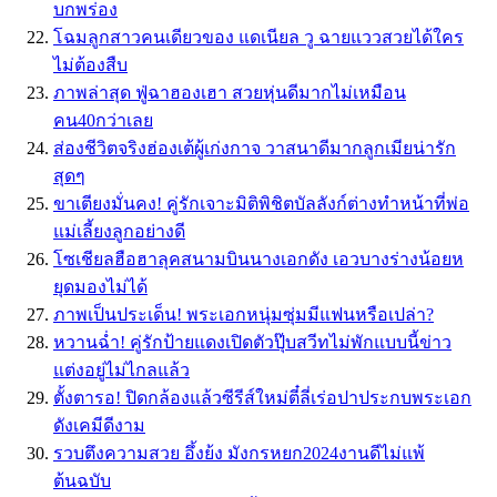
บกพร่อง
โฉมลูกสาวคนเดียวของ แดเนียล วู ฉายแววสวยได้ใคร
ไม่ต้องสืบ
ภาพล่าสุด ฟู่ฉาฮองเฮา สวยหุ่นดีมากไม่เหมือน
คน40กว่าเลย
ส่องชีวิตจริงฮ่องเต้ผู้เก่งกาจ วาสนาดีมากลูกเมียน่ารัก
สุดๆ
ขาเตียงมั่นคง! คู่รักเจาะมิติพิชิตบัลลังก์​ต่างทำหน้าที่พ่อ
แม่เลี้ยงลูกอย่างดี
โซเชียลฮือฮาลุคสนามบินนางเอกดัง เอวบางร่างน้อยห
ยุดมองไม่ได้
ภาพเป็นประเด็น! พระเอกหนุ่มซุ่มมีแฟนหรือเปล่า?
หวานฉ่ำ! คู่รักป้ายแดงเปิดตัวปุ๊บสวีทไม่พักแบบนี้ข่าว
แต่งอยู่ไม่ไกลแล้ว
ตั้งตารอ! ปิดกล้องแล้วซีรีส์ใหม่ตี๋ลี่เร่อปาประกบพระเอก
ดังเคมีดีงาม
รวบตึงความสวย อึ้งย้ง มังกรหยก2024งานดีไม่แพ้
ต้นฉบับ