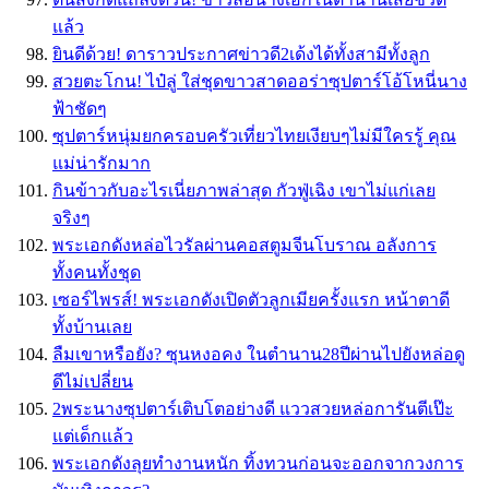
แล้ว
ยินดีด้วย! ดาราวประกาศข่าวดี2เด้งได้ทั้งสามีทั้งลูก
สวยตะโกน! ไป๋ลู่ ใส่ชุดขาวสาดออร่าซุปตาร์โอ้โหนี่นาง
ฟ้าชัดๆ
ซุปตาร์หนุ่มยกครอบครัวเที่ยวไทยเงียบๆไม่มีใครรู้ คุณ
แม่น่ารักมาก
กินข้าวกับอะไรเนี่ยภาพล่าสุด กัวฟู่เฉิง เขาไม่แก่เลย
จริงๆ
พระเอกดังหล่อไวรัลผ่านคอสตูมจีนโบราณ อลังการ
ทั้งคนทั้งชุด
เซอร์ไพรส์! พระเอกดังเปิดตัวลูกเมียครั้งแรก หน้าตาดี
ทั้งบ้านเลย
ลืมเขาหรือยัง? ซุนหงอคง ในตำนาน28ปีผ่านไปยังหล่อดู
ดีไม่เปลี่ยน
2พระนางซุปตาร์เติบโตอย่างดี แววสวยหล่อการันตีเป๊ะ
แต่เด็กแล้ว
พระเอกดังลุยทำงานหนัก ทิ้งทวนก่อนจะออกจากวงการ