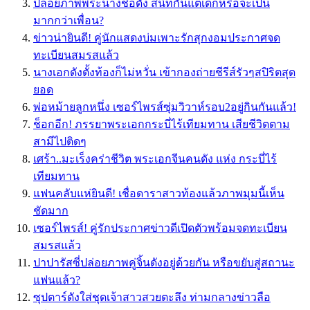
ปล่อยภาพพระนางชื่อดัง สนิทกันแต่เด็กหรือจะเป็น
มากกว่าเพื่อน?
ข่าวน่ายินดี! คู่นักแสดงบ่มเพาะรักสุกงอมประกาศจด
ทะเบียนสมรสแล้ว
นางเอกดังตั้งท้องก็ไม่หวั่น เข้ากองถ่ายชีรีส์รัวๆสปิริตสุด
ยอด
พ่อหม้ายลูกหนึ่ง เซอร์ไพรส์ซุ่มวิวาห์รอบ2อยู่กินกันแล้ว!
ช็อกอีก! ภรรยาพระเอกกระบี่ไร้เทียมทาน เสียชีวิตตาม
สามีไปติดๆ
เศร้า..มะเร็งคร่าชีวิต พระเอกจีนคนดัง แห่ง กระบี่ไร้
เทียมทาน
แฟนคลับแห่ยินดี! เชื่อดาราสาวท้องแล้วภาพมุมนี้เห็น
ชัดมาก
เซอร์ไพรส์! คู่รักประกาศข่าวดีเปิดตัวพร้อมจดทะเบียน
สมรสแล้ว
ปาปารัสซี่ปล่อยภาพคู่จิ้นดังอยู่ด้วยกัน หรือขยับสู่สถานะ
แฟนแล้ว?
ซุปตาร์ดังใส่ชุดเจ้าสาวสวยตะลึง ท่ามกลางข่าวลือ