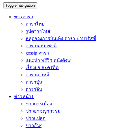
Toggle navigation
ข่าวดารา
ดาราไทย
รูปดาราไทย
หลุดๆวงการบันเทิง ดารา ปาปารัสซี่
ดารานานาชาติ
gossip ดารา
แนะนำ พรีวิว หนังดังw
เรื่องย่อ ละครฮิต
ดาราเกาหลี
ดาราปุ่น
ดาราจีน
ข่าวหน้า1
ข่าวการเมือง
ข่าวอาชญากรรม
ข่าวแปลก
ข่าวอื่นๆ