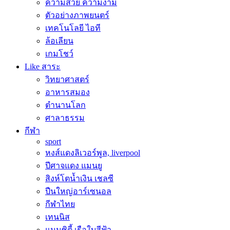
ความสวย ความงาม
ตัวอย่างภาพยนตร์
เทคโนโลยี ไอที
ล้อเลียน
เกมโชว์
Like สาระ
วิทยาศาสตร์
อาหารสมอง
ตำนานโลก
ศาลาธรรม
กีฬา
sport
หงส์แดงลิเวอร์พูล, liverpool
ปีศาจแดง แมนยู
สิงห์โตน้ำเงิน เชลซี
ปืนใหญ่อาร์เซนอล
กีฬาไทย
เทนนิส
แมนซิตี้ เรือใบสีฟ้า