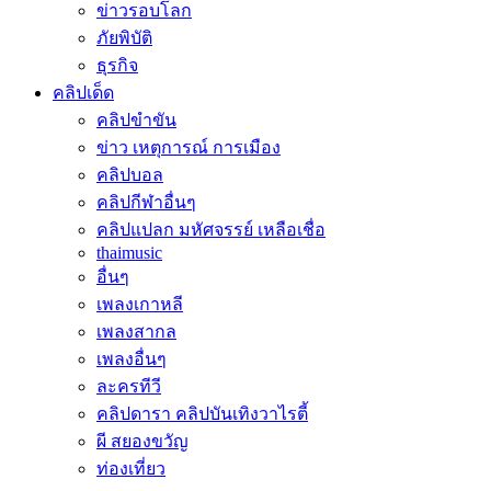
ข่าวรอบโลก
ภัยพิบัติ
ธุรกิจ
คลิปเด็ด
คลิปขำขัน
ข่าว เหตุการณ์ การเมือง
คลิปบอล
คลิปกีฬาอื่นๆ
คลิปแปลก มหัศจรรย์ เหลือเชื่อ
thaimusic
อื่นๆ
เพลงเกาหลี
เพลงสากล
เพลงอื่นๆ
ละครทีวี
คลิปดารา คลิปบันเทิงวาไรตี้
ผี สยองขวัญ
ท่องเที่ยว