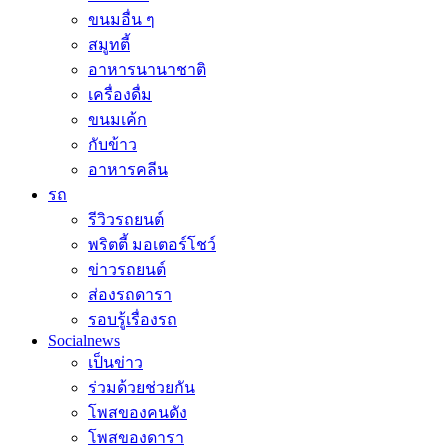
ขนมอื่น ๆ
สมูทตี้
อาหารนานาชาติ
เครื่องดื่ม
ขนมเค้ก
กับข้าว
อาหารคลีน
รถ
รีวิวรถยนต์
พริตตี้ มอเตอร์โชว์
ข่าวรถยนต์
ส่องรถดารา
รอบรู้เรื่องรถ
Socialnews
เป็นข่าว
ร่วมด้วยช่วยกัน
โพสของคนดัง
โพสของดารา