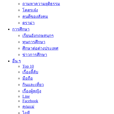
ถามหาความยุติธรรม
โคตรเจ๋ง
คนดีของสังคม
ดราม่า
การศึกษา
เรียนอังกฤษสนุกๆ
ทุนการศึกษา
ศึกษาต่อต่างประเทศ
ข่าวการศึกษา
อื่น ๆ
Top 10
เรื่องลี้ลับ
มือถือ
กินและเที่ยว
เรื่องผู้หญิง
Line
Facebook
คุณแม่
ไอที