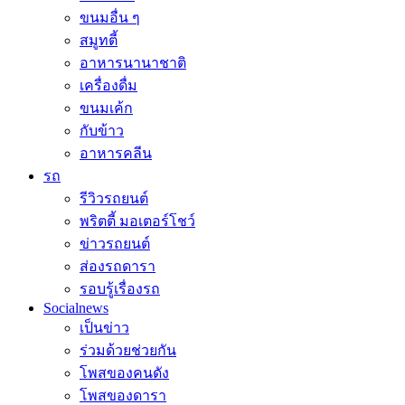
ขนมอื่น ๆ
สมูทตี้
อาหารนานาชาติ
เครื่องดื่ม
ขนมเค้ก
กับข้าว
อาหารคลีน
รถ
รีวิวรถยนต์
พริตตี้ มอเตอร์โชว์
ข่าวรถยนต์
ส่องรถดารา
รอบรู้เรื่องรถ
Socialnews
เป็นข่าว
ร่วมด้วยช่วยกัน
โพสของคนดัง
โพสของดารา