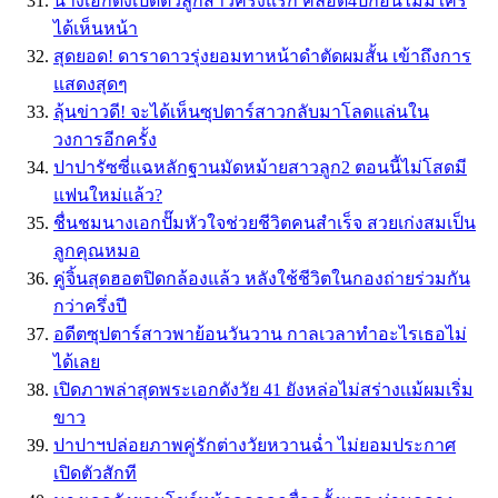
นางเอกดังเปิดตัวลูกสาวครั้งแรก คลอด4ปีก่อนไม่มีใคร
ได้เห็นหน้า
สุดยอด! ดาราดาวรุ่งยอมทาหน้าดำตัดผมสั้น เข้าถึงการ
แสดงสุดๆ
ลุ้นข่าวดี! จะได้เห็นซุปตาร์สาวกลับมาโลดแล่นใน
วงการอีกครั้ง
ปาปารัซซี่แฉหลักฐานมัดหม้ายสาวลูก2 ตอนนี้ไม่โสดมี
แฟนใหม่แล้ว?
ชื่นชมนางเอกปั๊มหัวใจช่วยชีวิตคนสำเร็จ สวยเก่งสมเป็น
ลูกคุณหมอ
คู่จิ้นสุดฮอตปิดกล้องแล้ว หลังใช้ชีวิตในกองถ่ายร่วมกัน
กว่าครึ่งปี
อดีตซุปตาร์สาวพาย้อนวันวาน กาลเวลาทำอะไรเธอไม่
ได้เลย
เปิดภาพล่าสุดพระเอกดังวัย 41 ยังหล่อไม่สร่างเเม้ผมเริ่ม
ขาว
ปาปาฯปล่อยภาพคู่รักต่างวัยหวานฉ่ำ ไม่ยอมประกาศ
เปิดตัวสักที