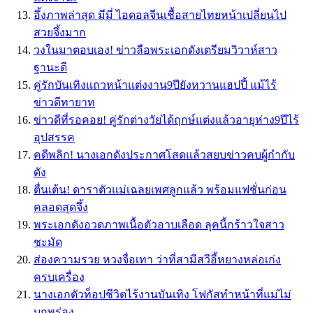
อึ้งภาพล่าสุด มีมี่ ไอดอลจีนเชื้อสายไทยหน้าเปลี่ยนไป
สวยจึ้งมาก
วงในมาตอบเอง! ข่าวลือพระเอกดังเตรียมวิวาห์สาว
ฐานะดี
คู่รักบันเทิงแถวหน้าแต่งงาน9ปียังหวานแฮปปี้ แม้ไร้
ข่าวดีทายาท
ข่าวดีที่รอคอย! คู่รักต่างวัยได้ฤกษ์แต่งแล้วอายุห่าง9ปีไร้
อุปสรรค
คดีพลิก! นางเอกดังประกาศโสดแล้วสยบข่าวคบผู้กำกับ
ดัง
ตื่นเต้น! ดาราตัวแม่เฉลยเพศลูกแล้ว พร้อมแฟชั่นก่อน
คลอดสุดจึ้ง
พระเอกดังอวดภาพเนื้อตัวอาบเลือด ลุคนี้กร้าวใจสาว
ชะมัด
ส่องความรวย หวงจื่อเทา ว่าที่สามีสวีอี้หยางหล่อเก่ง
ครบเครื่อง
นางเอกตัวท็อปชีวิตไร้งานบันเทิง โฟกัสทำหน้าที่แม่ไม่
บกพร่อง