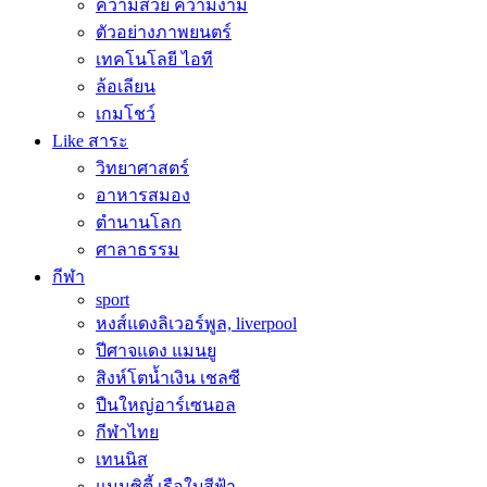
ความสวย ความงาม
ตัวอย่างภาพยนตร์
เทคโนโลยี ไอที
ล้อเลียน
เกมโชว์
Like สาระ
วิทยาศาสตร์
อาหารสมอง
ตำนานโลก
ศาลาธรรม
กีฬา
sport
หงส์แดงลิเวอร์พูล, liverpool
ปีศาจแดง แมนยู
สิงห์โตน้ำเงิน เชลซี
ปืนใหญ่อาร์เซนอล
กีฬาไทย
เทนนิส
แมนซิตี้ เรือใบสีฟ้า