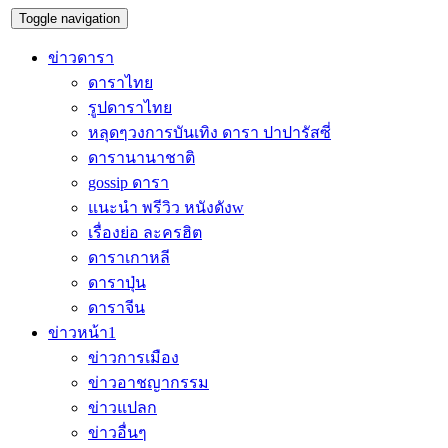
Toggle navigation
ข่าวดารา
ดาราไทย
รูปดาราไทย
หลุดๆวงการบันเทิง ดารา ปาปารัสซี่
ดารานานาชาติ
gossip ดารา
แนะนำ พรีวิว หนังดังw
เรื่องย่อ ละครฮิต
ดาราเกาหลี
ดาราปุ่น
ดาราจีน
ข่าวหน้า1
ข่าวการเมือง
ข่าวอาชญากรรม
ข่าวแปลก
ข่าวอื่นๆ