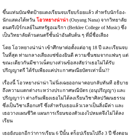
ขึ้นแท่นบัณฑิตป้ายแดงเรียนจบเรียบร้อยแล้ว สำหรับนักร้อง-
นักแสดงไต้หวัน
โอวหยางน่าน่า
(Ouyang Nana) จากวิทยาลัย
ดนตรีเบิร์กเลย์ในสหรัฐอเมริกา (Berklee College of Music) ซึ่ง
เป็นวิทยาลัยด้านดนตรีชั้นนำอันดับต้น ๆ ที่มี่ชื่อเสียง
โดย โอวหยางน่าน่า เข้าศึกษาต่อตั้งแต่อายุ 18 ปี และเรียนจบ
ในที่สุด ท่ามกลางเสียงแซ่ซ้องยินดี ความชื่นชมจากแฟนๆ แต่
ขณะเดียวกันมีชาวเน็ตบางส่วนข้อสงสัยว่าเธอไม่ได้รับ
ปริญญาตรี ได้รับเพียงแค่ประกาศษณียบัตรเท่านั้น??
เรื่องนี้ โอวหยางน่าน่า ไม่นิ่งเฉยออกมาตอบกลับทันที อธิบาย
ถึงความแตกต่างระหว่างประกาศษณีบัตร (อนุปริญญา) และ
ปริญญาว่า ต่างกันเพียงเธอไม่ได้ลงเรียนวิชาศิลปวัฒนธรรม
ซึ่งเป็นวิชาเลือกเสรี ซึ่งสำหรับเธอแล้วเวลาเป็นสิ่งมีค่า และ
เธอวางแผนชีวิต แผนการเรียนของตัวเองไปหมดจึงไม่ได้ลง
เรียน
เธอยังบอกอีกว่าการเรียน 6 ปีนั้น ดร็อปเรียนไปถึง 3 ปี ซึ่งตอน