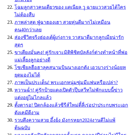
โฉมลูกสาวคนเดียวของ แดเนียล วู ฉายแววสวยได้ใคร
ไม่ต้องสืบ
ภาพล่าสุด ฟู่ฉาฮองเฮา สวยหุ่นดีมากไม่เหมือน
คน40กว่าเลย
ส่องชีวิตจริงฮ่องเต้ผู้เก่งกาจ วาสนาดีมากลูกเมียน่ารัก
สุดๆ
ขาเตียงมั่นคง! คู่รักเจาะมิติพิชิตบัลลังก์​ต่างทำหน้าที่พ่อ
แม่เลี้ยงลูกอย่างดี
โซเชียลฮือฮาลุคสนามบินนางเอกดัง เอวบางร่างน้อยห
ยุดมองไม่ได้
ภาพเป็นประเด็น! พระเอกหนุ่มซุ่มมีแฟนหรือเปล่า?
หวานฉ่ำ! คู่รักป้ายแดงเปิดตัวปุ๊บสวีทไม่พักแบบนี้ข่าว
แต่งอยู่ไม่ไกลแล้ว
ตั้งตารอ! ปิดกล้องแล้วซีรีส์ใหม่ตี๋ลี่เร่อปาประกบพระเอก
ดังเคมีดีงาม
รวบตึงความสวย อึ้งย้ง มังกรหยก2024งานดีไม่แพ้
ต้นฉบับ