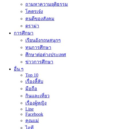
ถามหาความยุติธรรม
โคตรเจ๋ง
คนดีของสังคม
ดราม่า
การศึกษา
เรียนอังกฤษสนุกๆ
ทุนการศึกษา
ศึกษาต่อต่างประเทศ
ข่าวการศึกษา
อื่น ๆ
Top 10
เรื่องลี้ลับ
มือถือ
กินและเที่ยว
เรื่องผู้หญิง
Line
Facebook
คุณแม่
ไอที