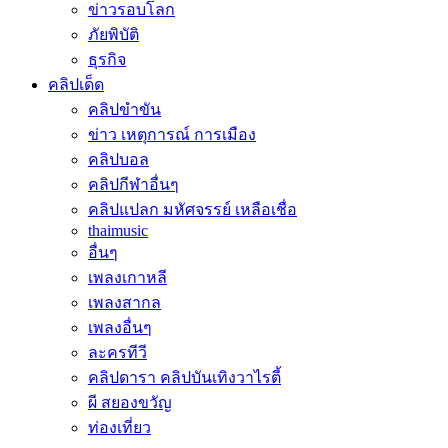
ข่าวรอบโลก
ภัยพิบัติ
ธุรกิจ
คลิปเด็ด
คลิปขำขัน
ข่าว เหตุการณ์ การเมือง
คลิปบอล
คลิปกีฬาอื่นๆ
คลิปแปลก มหัศจรรย์ เหลือเชื่อ
thaimusic
อื่นๆ
เพลงเกาหลี
เพลงสากล
เพลงอื่นๆ
ละครทีวี
คลิปดารา คลิปบันเทิงวาไรตี้
ผี สยองขวัญ
ท่องเที่ยว