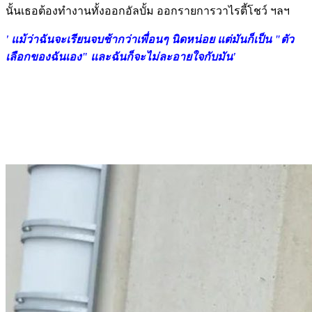
นั้นเธอต้องทำงานทั้งออกอัลบั้ม ออกรายการวาไรตี้โชว์ ฯลฯ
' แม้ว่าฉันจะเรียนจบช้ากว่าเพื่อนๆ นิดหน่อย แต่มันก็เป็น "ตัว
เลือกของฉันเอง" และฉันก็จะไม่ละอายใจกับมัน'