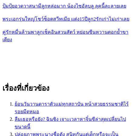
ปุ้มปุ้ยอวดวาสนามีลูกหล่อมาก น้องไซอัลบลู ลุคนี้ละลายเลย
พระเอกรุ่นใหญ่โชว์ช็อตสวีทเมีย แต่ง15ปีลูก2รักเก่าไม่เก่าเลย
คู่รักหมื่นล้านพาลูกเช็คอินสวนสัตว์ หย่อนซีนหวานตอกย้ำขา
เตียง
เรื่องที่เกี่ยวข้อง
ย้อนวันวานดาราตัวแม่ทุกสถาบัน หน้าสวยธรรมชาติไร้
รอยมีดหมอ
ลืมเธอหรือยัง? ฉินชิง เจาะเวลาหาจิ๋นซีล่าสุดเปลี่ยนไป
ขนาดนี้
ปล่อยภาพพระนางชื่อดัง สนิทกันแต่เด็กหรือจะเป็น