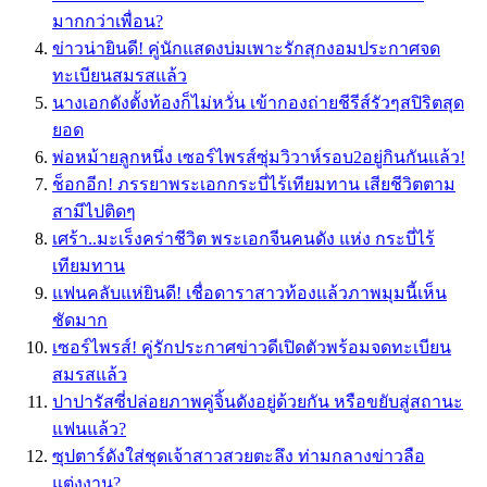
มากกว่าเพื่อน?
ข่าวน่ายินดี! คู่นักแสดงบ่มเพาะรักสุกงอมประกาศจด
ทะเบียนสมรสแล้ว
นางเอกดังตั้งท้องก็ไม่หวั่น เข้ากองถ่ายชีรีส์รัวๆสปิริตสุด
ยอด
พ่อหม้ายลูกหนึ่ง เซอร์ไพรส์ซุ่มวิวาห์รอบ2อยู่กินกันแล้ว!
ช็อกอีก! ภรรยาพระเอกกระบี่ไร้เทียมทาน เสียชีวิตตาม
สามีไปติดๆ
เศร้า..มะเร็งคร่าชีวิต พระเอกจีนคนดัง แห่ง กระบี่ไร้
เทียมทาน
แฟนคลับแห่ยินดี! เชื่อดาราสาวท้องแล้วภาพมุมนี้เห็น
ชัดมาก
เซอร์ไพรส์! คู่รักประกาศข่าวดีเปิดตัวพร้อมจดทะเบียน
สมรสแล้ว
ปาปารัสซี่ปล่อยภาพคู่จิ้นดังอยู่ด้วยกัน หรือขยับสู่สถานะ
แฟนแล้ว?
ซุปตาร์ดังใส่ชุดเจ้าสาวสวยตะลึง ท่ามกลางข่าวลือ
แต่งงาน?