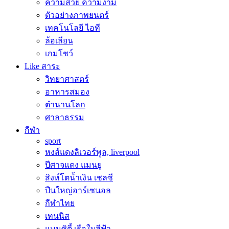
ความสวย ความงาม
ตัวอย่างภาพยนตร์
เทคโนโลยี ไอที
ล้อเลียน
เกมโชว์
Like สาระ
วิทยาศาสตร์
อาหารสมอง
ตำนานโลก
ศาลาธรรม
กีฬา
sport
หงส์แดงลิเวอร์พูล, liverpool
ปีศาจแดง แมนยู
สิงห์โตน้ำเงิน เชลซี
ปืนใหญ่อาร์เซนอล
กีฬาไทย
เทนนิส
แมนซิตี้ เรือใบสีฟ้า