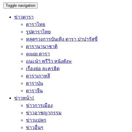
Toggle navigation
ข่าวดารา
ดาราไทย
รูปดาราไทย
หลุดๆวงการบันเทิง ดารา ปาปารัสซี่
ดารานานาชาติ
gossip ดารา
แนะนำ พรีวิว หนังดังw
เรื่องย่อ ละครฮิต
ดาราเกาหลี
ดาราปุ่น
ดาราจีน
ข่าวหน้า1
ข่าวการเมือง
ข่าวอาชญากรรม
ข่าวแปลก
ข่าวอื่นๆ