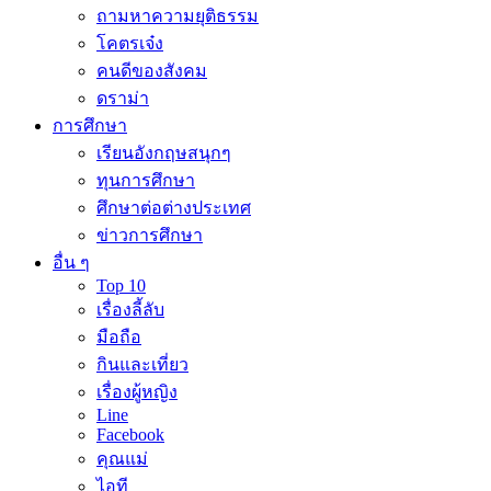
ถามหาความยุติธรรม
โคตรเจ๋ง
คนดีของสังคม
ดราม่า
การศึกษา
เรียนอังกฤษสนุกๆ
ทุนการศึกษา
ศึกษาต่อต่างประเทศ
ข่าวการศึกษา
อื่น ๆ
Top 10
เรื่องลี้ลับ
มือถือ
กินและเที่ยว
เรื่องผู้หญิง
Line
Facebook
คุณแม่
ไอที