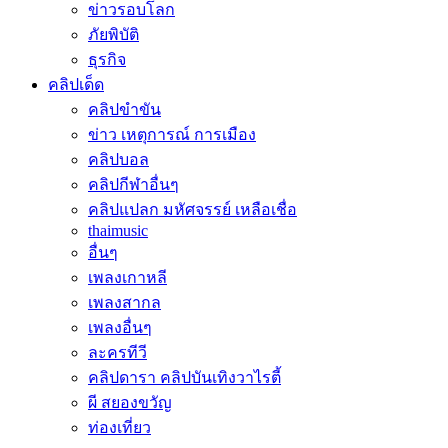
ข่าวรอบโลก
ภัยพิบัติ
ธุรกิจ
คลิปเด็ด
คลิปขำขัน
ข่าว เหตุการณ์ การเมือง
คลิปบอล
คลิปกีฬาอื่นๆ
คลิปแปลก มหัศจรรย์ เหลือเชื่อ
thaimusic
อื่นๆ
เพลงเกาหลี
เพลงสากล
เพลงอื่นๆ
ละครทีวี
คลิปดารา คลิปบันเทิงวาไรตี้
ผี สยองขวัญ
ท่องเที่ยว