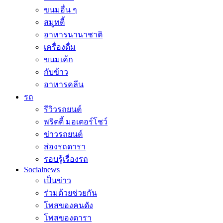
ขนมอื่น ๆ
สมูทตี้
อาหารนานาชาติ
เครื่องดื่ม
ขนมเค้ก
กับข้าว
อาหารคลีน
รถ
รีวิวรถยนต์
พริตตี้ มอเตอร์โชว์
ข่าวรถยนต์
ส่องรถดารา
รอบรู้เรื่องรถ
Socialnews
เป็นข่าว
ร่วมด้วยช่วยกัน
โพสของคนดัง
โพสของดารา