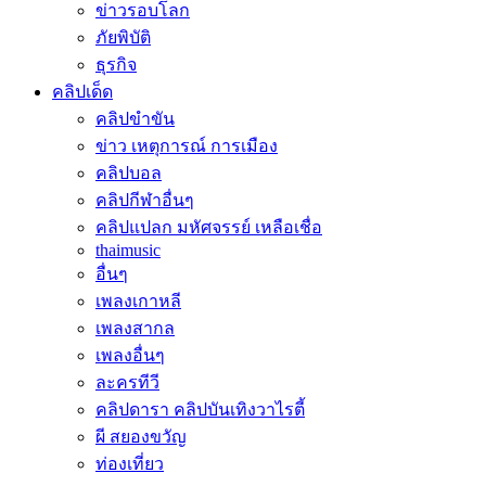
ข่าวรอบโลก
ภัยพิบัติ
ธุรกิจ
คลิปเด็ด
คลิปขำขัน
ข่าว เหตุการณ์ การเมือง
คลิปบอล
คลิปกีฬาอื่นๆ
คลิปแปลก มหัศจรรย์ เหลือเชื่อ
thaimusic
อื่นๆ
เพลงเกาหลี
เพลงสากล
เพลงอื่นๆ
ละครทีวี
คลิปดารา คลิปบันเทิงวาไรตี้
ผี สยองขวัญ
ท่องเที่ยว