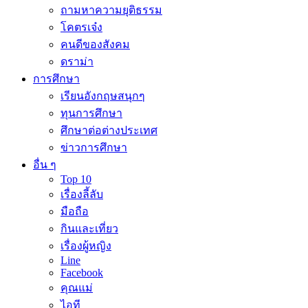
ถามหาความยุติธรรม
โคตรเจ๋ง
คนดีของสังคม
ดราม่า
การศึกษา
เรียนอังกฤษสนุกๆ
ทุนการศึกษา
ศึกษาต่อต่างประเทศ
ข่าวการศึกษา
อื่น ๆ
Top 10
เรื่องลี้ลับ
มือถือ
กินและเที่ยว
เรื่องผู้หญิง
Line
Facebook
คุณแม่
ไอที