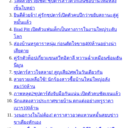
โสดสวยรวยเชิด! ซุปตาร์สาวควักเงินซื้อบ้านใหม่หลัง
เซ็นใบหย่า
ยินดีด้วยจ้า! คู่รักซุปตาร์เปิดตัวคบปีกว่าขยับสถานะสู่คู่
หมั้นแล้ว
Brad Pitt เปิดตัวแฟนเด็กเป็นทางการในงานใหญ่ระดับ
โลก
ส่องบ้านหรูดาราหนุ่ม ก่อนตัดใจขาย400ล้านอย่างน่า
เสียดาย
คู่รักตัวท็อปเกี่ยวแขนสวีทอิตาลี หวานฉ่ำเหมือนซ้อมฮัน
นีมูน
ซุปตาร์สาวใจสลาย! สูญเสีย2ศพในวันเดียวกัน
สวยรวยเหลือใช้! นักร้องสาวซื้อบ้านใหม่ใหญ่อลัง
สม150ล้าน
ภาพหลุด2ซุปตาร์ดังจับมือกันแน่น เปิดตัวคบชัดเจนแล้ว
นักแสดงสาวประกาศขายบ้าน ตกแต่งอย่างหรูราคา
เบาๆ100ล้าน
วงนอกวงในไม่ต้อง! ดาราสาวอวดแหวนหมั้นสยบข่าว
ขาเตียงหักเอง