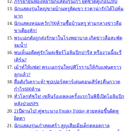
ภรรยายื่นฟ้องหย่านักแสดงรุ่นเก๋า ยุติชีวิตคู่เกือบ28ปี
นักแสดงรุ่นใหญ่ขายบ้านหรูติดเขา ราคาน่ารักได้ไปคุ้ม
มาก
นักแสดงหนุ่มควัก700ล้านซื้อบ้านหรู ท่ามกลางข่าวลือ
ขาเตียงหัก!
พระเอกดังถูกส่งรักษาในโรงพยาบาล เกิดข่าวลือสะพัด
จมน้ำ!
พบเห็นอดีตคู่รักโผล่เชียร์โอลิมปิกปารีส หรืองานนี้จะรี
เทิร์น?
เม้าท์ให้แซ่ด! พระเอกรุ่นใหญ่ศิโรราบให้กับแฟนคราว
ลูกแล้ว?
สื่อดังวิเคราะห์! ซุปเปอร์สตาร์เล่นคอนเสิร์ต1คืนกวาด
กำไร600ล้าน
ทั่วโลกทัชใจ! เซลีนร้องเพลงครั้งแรกในพิธีเปิดโอลิมปิก
หลังป่วยSPS
21ปีผ่านไป! คู่พระนาง Freaky Friday สวยหล่อขึ้นผิดหู
ผิดตา
นักแสดงรุ่นเก๋าสุดเศร้า สูญเสียเมียเด็กตลอดกาล