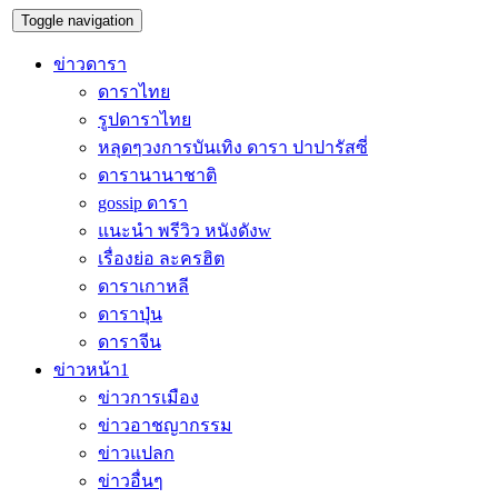
Toggle navigation
ข่าวดารา
ดาราไทย
รูปดาราไทย
หลุดๆวงการบันเทิง ดารา ปาปารัสซี่
ดารานานาชาติ
gossip ดารา
แนะนำ พรีวิว หนังดังw
เรื่องย่อ ละครฮิต
ดาราเกาหลี
ดาราปุ่น
ดาราจีน
ข่าวหน้า1
ข่าวการเมือง
ข่าวอาชญากรรม
ข่าวแปลก
ข่าวอื่นๆ