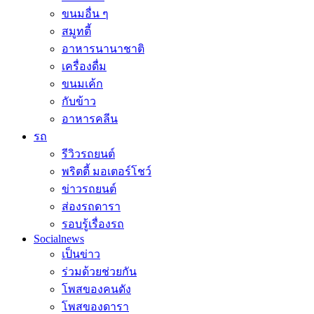
ขนมอื่น ๆ
สมูทตี้
อาหารนานาชาติ
เครื่องดื่ม
ขนมเค้ก
กับข้าว
อาหารคลีน
รถ
รีวิวรถยนต์
พริตตี้ มอเตอร์โชว์
ข่าวรถยนต์
ส่องรถดารา
รอบรู้เรื่องรถ
Socialnews
เป็นข่าว
ร่วมด้วยช่วยกัน
โพสของคนดัง
โพสของดารา