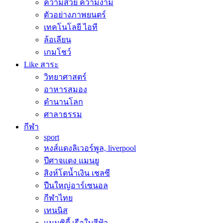
ความสวย ความงาม
ตัวอย่างภาพยนตร์
เทคโนโลยี ไอที
ล้อเลียน
เกมโชว์
Like สาระ
วิทยาศาสตร์
อาหารสมอง
ตำนานโลก
ศาลาธรรม
กีฬา
sport
หงส์แดงลิเวอร์พูล, liverpool
ปีศาจแดง แมนยู
สิงห์โตน้ำเงิน เชลซี
ปืนใหญ่อาร์เซนอล
กีฬาไทย
เทนนิส
แมนซิตี้ เรือใบสีฟ้า