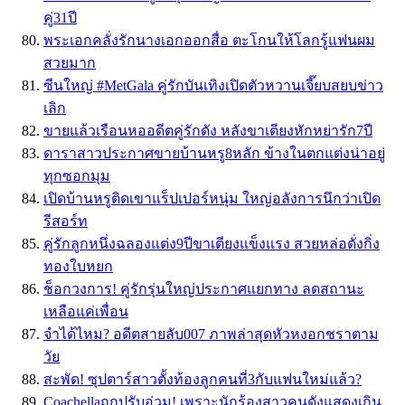
คู่31ปี
พระเอกคลั่งรักนางเอกออกสื่อ ตะโกนให้โลกรู้แฟนผม
สวยมาก
ซีนใหญ่ #MetGala คู่รักบันเทิงเปิดตัวหวานเจี๊ยบสยบข่าว
เลิก
ขายแล้วเรือนหออดีตคู่รักดัง หลังขาเตียงหักหย่ารัก7ปี
ดาราสาวประกาศขายบ้านหรู8หลัก ข้างในตกแต่งน่าอยู่
ทุกซอกมุม
เปิดบ้านหรูติดเขาแร็ปเปอร์หนุ่ม ใหญ่อลังการนึกว่าเปิด
รีสอร์ท
คู่รักลูกหนึ่งฉลองแต่ง9ปีขาเตียงแข็งแรง สวยหล่อดั่งกิ่ง
ทองใบหยก
ช็อกวงการ! คู่รักรุ่นใหญ่ประกาศแยกทาง ลดสถานะ
เหลือแค่เพื่อน
จำได้ไหม? อดีตสายลับ007 ภาพล่าสุดหัวหงอกชราตาม
วัย
สะพัด! ซุปตาร์สาวตั้งท้องลูกคนที่3กับแฟนใหม่แล้ว?
Coachellaถูกปรับอ่วม! เพราะนักร้องสาวคนดังแสดงเกิน