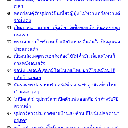
เวลา
หลุดว่อนคู่รักซุปตาร์บินเที่ยวญี่ปุ่น ไม่หวานหวือหวาแต่
รักมั่นคง
เปิดภาพนางแบบสาวอุ้มท้องโตซื้อของเด็ก ลุ้นคลอดลูก
คนแรก
พระเอกแวมไพร์ตามเฝ้าเมียไม่ห่าง ตื้นตันใจเป็นคุณพ่อ
ป้ายแดงแล้ว
เบื้องหลังเหตุพระเอกดังต้องใช้ไม้ค้ำยัน เจ็บแค่ไหนก็
ถ่ายหนังจนเสร็จ
จอห์น เลเจนด์ สุดภูมิใจเป็นเขยไทย มาทีไรเหมือนได้
กลับบ้านเสมอ
มัดรวมทริปครอบครัว คริสซี ทีเกน พาลูกผัวเที่ยวไทย
ม่วนจอยสุดๆ
ไม่ปิดแล้ว! ซุปตาร์สาวเปิดตัวแฟนออกสื่อ รักต่างวัย7ปี
หวานฉ่ำ
ซุปตาร์สาวประกาศขายบ้าน200ล้าน ดีไซน์แปลกตาน่า
อยู่สุดๆ
หม้ายสาวลูกสองปิ๊งรักกลางกลอง จากเพื่อนร่วมงานสู่