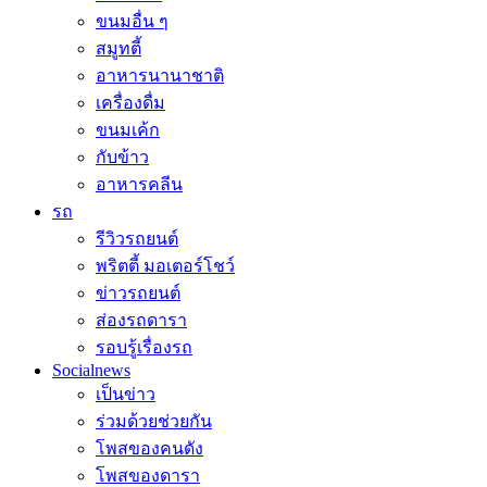
ขนมอื่น ๆ
สมูทตี้
อาหารนานาชาติ
เครื่องดื่ม
ขนมเค้ก
กับข้าว
อาหารคลีน
รถ
รีวิวรถยนต์
พริตตี้ มอเตอร์โชว์
ข่าวรถยนต์
ส่องรถดารา
รอบรู้เรื่องรถ
Socialnews
เป็นข่าว
ร่วมด้วยช่วยกัน
โพสของคนดัง
โพสของดารา