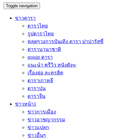
Toggle navigation
ข่าวดารา
ดาราไทย
รูปดาราไทย
หลุดๆวงการบันเทิง ดารา ปาปารัสซี่
ดารานานาชาติ
gossip ดารา
แนะนำ พรีวิว หนังดังw
เรื่องย่อ ละครฮิต
ดาราเกาหลี
ดาราปุ่น
ดาราจีน
ข่าวหน้า1
ข่าวการเมือง
ข่าวอาชญากรรม
ข่าวแปลก
ข่าวอื่นๆ