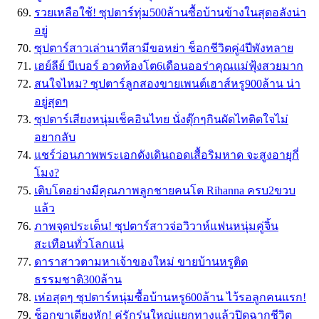
รวยเหลือใช้! ซุปตาร์ทุ่ม500ล้านซื้อบ้านข้างในสุดอลังน่า
อยู่
ซุปตาร์สาวเล่านาทีสามีขอหย่า ช็อกชีวิตคู่4ปีพังทลาย
เฮย์ลีย์ บีเบอร์ อวดท้องโต6เดือนออร่าคุณแม่ฟุ้งสวยมาก
สนใจไหม? ซุปตาร์ลูกสองขายเพนต์เฮาส์หรู900ล้าน น่า
อยู่สุดๆ
ซุปตาร์เสียงหนุ่มเช็คอินไทย นั่งตุ๊กๆกินผัดไทติดใจไม่
อยากลับ
แชร์ว่อนภาพพระเอกดังเดินถอดเสื้อริมหาด จะสูงอายุกี่
โมง?
เติบโตอย่างมีคุณภาพลูกชายคนโต Rihanna ครบ2ขวบ
แล้ว
ภาพจุดประเด็น! ซุปตาร์สาวจ่อวิวาห์แฟนหนุ่มคู่จิ้น
สะเทือนทั่วโลกแน่
ดาราสาวตามหาเจ้าของใหม่ ขายบ้านหรูติด
ธรรมชาติ300ล้าน
เห่อสุดๆ ซุปตาร์หนุ่มซื้อบ้านหรู600ล้าน ไว้รอลูกคนแรก!
ช็อกขาเตียงหัก! คู่รักรุ่นใหญ่แยกทางแล้วปิดฉากชีวิต