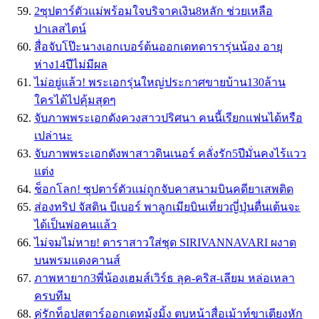
2ซุปตาร์ตัวแม่พร้อมใจบริจาคเงิน8หลัก ช่วยเหลือ
ปาเลสไตน์
สื่อจับโป๊ะนางเอกเบอร์ต้นออกเดทดารารุ่นน้อง อายุ
ห่าง14ปีไม่มีผล
ไม่อยู่แล้ว! พระเอกรุ่นใหญ่ประกาศขายบ้าน130ล้าน
ใครได้ไปคุ้มสุดๆ
จับภาพพระเอกดังควงสาวปริศนา คนนี้เรียกแฟนได้หรือ
เปล่านะ
จับภาพพระเอกดังพาสาวดินเนอร์ คลั่งรัก5ปีมั่นคงไร้แวว
แต่ง
ช็อกโลก! ซุปตาร์ตัวแม่ถูกจับคาสนามบินคดียาเสพติด
ส่องทริป จัสติน บีเบอร์ พาลูกเมียบินเที่ยวญี่ปุ่นตื่นเต้นจะ
ได้เป็นพ่อคนแล้ว
ไม่จมไม่หาย! ดาราสาวใส่ชุด SIRIVANNAVARI ผงาด
บนพรมแดงคานส์
ภาพหายาก3พี่น้องเฮมส์เวิร์ธ ลุค-คริส-เลียม หล่อเหลา
ครบทีม
คู่รักท็อปสตาร์ออกเดทมุ้งมิ้ง ตบหน้าสื่อเม้าท์ขาเตียงหัก