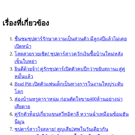
เรื่องที่เกี่ยวข้อง
ชื่นชมซุปตาร์รักษาความเป็นส่วนตัว มีลูก4ปีแล้วไม่เคย
เปิดหน้า
โสดสวยรวยเชิด! ซุปตาร์สาวควักเงินซื้อบ้านใหม่หลัง
เซ็นใบหย่า
ยินดีด้วยจ้า! คู่รักซุปตาร์เปิดตัวคบปีกว่าขยับสถานะสู่คู่
หมั้นแล้ว
Brad Pitt เปิดตัวแฟนเด็กเป็นทางการในงานใหญ่ระดับ
โลก
ส่องบ้านหรูดาราหนุ่ม ก่อนตัดใจขาย400ล้านอย่างน่า
เสียดาย
คู่รักตัวท็อปเกี่ยวแขนสวีทอิตาลี หวานฉ่ำเหมือนซ้อมฮัน
นีมูน
ซุปตาร์สาวใจสลาย! สูญเสีย2ศพในวันเดียวกัน