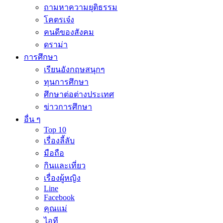
ถามหาความยุติธรรม
โคตรเจ๋ง
คนดีของสังคม
ดราม่า
การศึกษา
เรียนอังกฤษสนุกๆ
ทุนการศึกษา
ศึกษาต่อต่างประเทศ
ข่าวการศึกษา
อื่น ๆ
Top 10
เรื่องลี้ลับ
มือถือ
กินและเที่ยว
เรื่องผู้หญิง
Line
Facebook
คุณแม่
ไอที