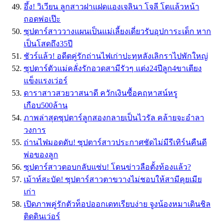
อึ้ง! วิเวียน ลูกสาวฝาแฝดแองเจลินา โจลี โตแล้วหน้า
ถอดพ่อเป๊ะ
ซุปตาร์สาววางแผนเป็นแม่เลี้ยงเดี่ยวรับอุปการะเด็ก หาก
เป็นโสดถึง35ปี
ชัวร์แล้ว! อดีตคู่รักถ่านไฟเก่าปะทุหลังเลิกราไปพักใหญ่
ซุปตาร์ตัวแม่คลั่งรักอวดสามีรัวๆ แต่ง24ปีลูก4ขาเตียง
แข็งแรงเว่อร์
ดาราสาวสวยวาสนาดี ควักเงินซื้อคฤหาสน์หรู
เกือบ500ล้าน
ภาพล่าสุดซุปตาร์ลูกสองกลายเป็นไวรัล คล้ายจะอำลา
วงการ
ถ่านไฟมอดดับ! ซุปตาร์สาวประกาศชัดไม่มีรีเทิร์นคืนดี
พ่อของลูก
ซุปตาร์สาวตอบกลับแซ่บ! โดนข่าวลือตั้งท้องแล้ว?
เม้าท์สะบัด! ซุปตาร์สาวตาขวางไม่ชอบให้สามีคุยเมีย
เก่า
เปิดภาพคู่รักตัวท็อปออกเดทเรียบง่าย จูงน้องหมาเดินชิล
ติดดินเว่อร์