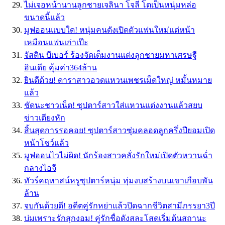
ไม่เจอหน้านานลูกชายเจลินา โจลี โตเป็นหนุ่มหล่อ
ขนาดนี้แล้ว
มูฟออนแบบใด! หนุ่มคนดังเปิดตัวแฟนใหม่แต่หน้า
เหมือนแฟนเก่าเป๊ะ
จัสติน บีเบอร์ ร้องจัดเต็มงานแต่งลูกชายมหาเศรษฐี
อินเดีย คุ้มค่า364ล้าน
ยินดีด้วย! ดาราสาวอวดแหวนเพชรเม็ดใหญ่ หมั้นหมาย
แล้ว
ชัดนะชาวเน็ต! ซุปตาร์สาวใส่แหวนแต่งงานแล้วสยบ
ข่าวเตียงหัก
สิ้นสุดการรอคอย! ซุปตาร์สาวซุ่มคลอดลูกครึ่งปียอมเปิด
หน้าโชว์แล้ว
มูฟออนไวไม่ผิด! นักร้องสาวคลั่งรักใหม่เปิดตัวหวานฉ่ำ
กลางไอจี
ทัวร์คฤหาสน์หรูซุปตาร์หนุ่ม ทุ่มงบสร้างบนเขาเกือบพัน
ล้าน
จบกันด้วยดี! อดีตคู่รักหย่าแล้วปิดฉากชีวิตสามีภรรยา3ปี
บ่มเพราะรักสุกงอม! คู่รักชื่อดังสละโสดเริ่มต้นสถานะ