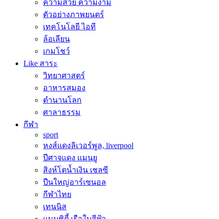
ความสวย ความงาม
ตัวอย่างภาพยนตร์
เทคโนโลยี ไอที
ล้อเลียน
เกมโชว์
Like สาระ
วิทยาศาสตร์
อาหารสมอง
ตำนานโลก
ศาลาธรรม
กีฬา
sport
หงส์แดงลิเวอร์พูล, liverpool
ปีศาจแดง แมนยู
สิงห์โตน้ำเงิน เชลซี
ปืนใหญ่อาร์เซนอล
กีฬาไทย
เทนนิส
แมนซิตี้ เรือใบสีฟ้า