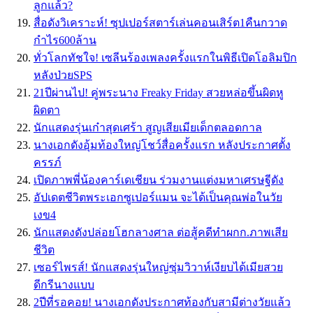
ลูกแล้ว?
สื่อดังวิเคราะห์! ซุปเปอร์สตาร์เล่นคอนเสิร์ต1คืนกวาด
กำไร600ล้าน
ทั่วโลกทัชใจ! เซลีนร้องเพลงครั้งแรกในพิธีเปิดโอลิมปิก
หลังป่วยSPS
21ปีผ่านไป! คู่พระนาง Freaky Friday สวยหล่อขึ้นผิดหู
ผิดตา
นักแสดงรุ่นเก๋าสุดเศร้า สูญเสียเมียเด็กตลอดกาล
นางเอกดังอุ้มท้องใหญ่โชว์สื่อครั้งแรก หลังประกาศตั้ง
ครรภ์
เปิดภาพพี่น้องคาร์เดเชียน ร่วมงานแต่งมหาเศรษฐีดัง
อัปเดตชีวิตพระเอกซูเปอร์แมน จะได้เป็นคุณพ่อในวัย
เงข4
นักแสดงดังปล่อยโฮกลางศาล ต่อสู้คดีทำผกก.ภาพเสีย
ชีวิต
เซอร์ไพรส์! นักแสดงรุ่นใหญ่ซุ่มวิวาห์เงียบได้เมียสวย
ดีกรีนางแบบ
2ปีที่รอคอย! นางเอกดังประกาศท้องกับสามีต่างวัยแล้ว