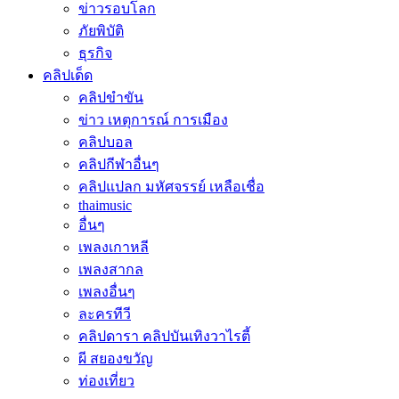
ข่าวรอบโลก
ภัยพิบัติ
ธุรกิจ
คลิปเด็ด
คลิปขำขัน
ข่าว เหตุการณ์ การเมือง
คลิปบอล
คลิปกีฬาอื่นๆ
คลิปแปลก มหัศจรรย์ เหลือเชื่อ
thaimusic
อื่นๆ
เพลงเกาหลี
เพลงสากล
เพลงอื่นๆ
ละครทีวี
คลิปดารา คลิปบันเทิงวาไรตี้
ผี สยองขวัญ
ท่องเที่ยว