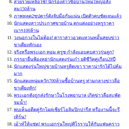
สวยรวยเหลือใช้! นักร้องสาวซื้อบ้านใหม่ใหญ่อลัง
สม150ล้าน
ภาพหลุด2ซุปตาร์ดังจับมือกันแน่น เปิดตัวคบชัดเจนแล้ว
นักแสดงสาวประกาศขายบ้าน ตกแต่งอย่างหรูราคา
เบาๆ100ล้าน
วงนอกวงในไม่ต้อง! ดาราสาวอวดแหวนหมั้นสยบข่าว
ขาเตียงหักเอง
จริงหรือพระเอก ทอม ครูซ กำลังแอบคบสาวรุ่นลูก?
ภรรยายื่นฟ้องหย่านักแสดงรุ่นเก๋า ยุติชีวิตคู่เกือบ28ปี
นักแสดงรุ่นใหญ่ขายบ้านหรูติดเขา ราคาน่ารักได้ไปคุ้ม
มาก
นักแสดงหนุ่มควัก700ล้านซื้อบ้านหรู ท่ามกลางข่าวลือ
ขาเตียงหัก!
พระเอกดังถูกส่งรักษาในโรงพยาบาล เกิดข่าวลือสะพัด
จมน้ำ!
พบเห็นอดีตคู่รักโผล่เชียร์โอลิมปิกปารีส หรืองานนี้จะรี
เทิร์น?
เม้าท์ให้แซ่ด! พระเอกรุ่นใหญ่ศิโรราบให้กับแฟนคราว