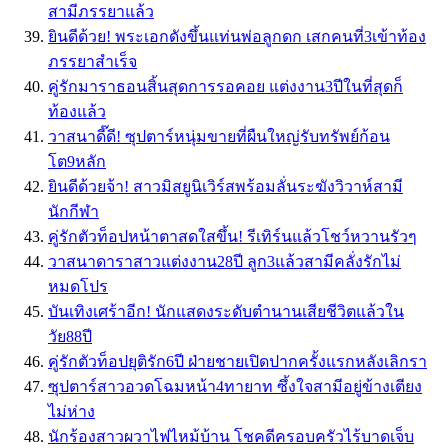
สามีภรรยาแล้ว
ยินดีด้วย! พระเอกดังขึ้นแท่นพ่อลูกดก เสกคนที่3เข้าท้อง
ภรรยาสำเร็จ
คู่รักมาราธอนสิ้นสุดการรอคอย แต่งงาน3ปีในที่สุดก็
ท้องแล้ว
วาสนาดี๊ดี! ซุปตาร์หนุ่มขายที่ผืนใหญ่รับทรัพย์ก้อน
โต9หลัก
ยินดีด้วยจ้า! สาวมิสยูนิเวิร์สพร้อมลั่นระฆังวิวาห์สามี
นักกีฬา
คู่รักตัวท็อปหน้าตาสดใสขึ้น! รีเทิร์นแล้วโชว์หวานรัวๆ
วาสนาดาราสาวแต่งงาน28ปี ลูก3แล้วสามีคลั่งรักไม่
หมดโปร
บันเทิงเศร้าอีก! นักแสดงระดับตำนานเสียชีวิตแล้วใน
วัย88ปี
คู่รักตัวท็อปยุติรัก6ปี ฝ่ายชายเปิดปากครั้งแรกหลังเลิกรา
ซุปตาร์สาวอวดโฉมหน้า4ทายาท ซึ้งใจสามีอยู่ข้างเตียง
ไม่ห่าง
นักร้องสาวผวาไฟไหม้บ้าน โชคดีครอบครัวไร้บาดเจ็บ