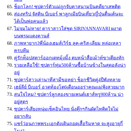
ช็อกโลก! ซุปตาร์ตัวแม่ถูกจับคาสนามบินคดียาเสพติด
ส่องทริป จัสติน บีเบอร์ พาลูกเมียบินเที่ยวญี่ปุ่นตื่นเต้นจะ
ได้เป็นพ่อคนแล้ว
ไม่จมไม่หาย! ดาราสาวใส่ชุด SIRIVANNAVARI ผงาด
บนพรมแดงคานส์
ภาพหายาก3พี่น้องเฮมส์เวิร์ธ ลุค-คริส-เลียม หล่อเหลา
ครบทีม
คู่รักท็อปสตาร์ออกเดทมุ้งมิ้ง ตบหน้าสื่อเม้าท์ขาเตียงหัก
รวยเหลือใช้! ซุปตาร์ทุ่ม500ล้านซื้อบ้านข้างในสุดอลังน่า
อยู่
ซุปตาร์สาวเล่านาทีสามีขอหย่า ช็อกชีวิตคู่4ปีพังทลาย
เฮย์ลีย์ บีเบอร์ อวดท้องโต6เดือนออร่าคุณแม่ฟุ้งสวยมาก
สนใจไหม? ซุปตาร์ลูกสองขายเพนต์เฮาส์หรู900ล้าน น่า
อยู่สุดๆ
ซุปตาร์เสียงหนุ่มเช็คอินไทย นั่งตุ๊กๆกินผัดไทติดใจไม่
อยากลับ
แชร์ว่อนภาพพระเอกดังเดินถอดเสื้อริมหาด จะสูงอายุกี่
โมง?