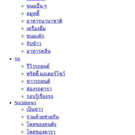
ขนมอื่น ๆ
สมูทตี้
อาหารนานาชาติ
เครื่องดื่ม
ขนมเค้ก
กับข้าว
อาหารคลีน
รถ
รีวิวรถยนต์
พริตตี้ มอเตอร์โชว์
ข่าวรถยนต์
ส่องรถดารา
รอบรู้เรื่องรถ
Socialnews
เป็นข่าว
ร่วมด้วยช่วยกัน
โพสของคนดัง
โพสของดารา