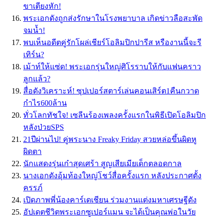
ขาเตียงหัก!
พระเอกดังถูกส่งรักษาในโรงพยาบาล เกิดข่าวลือสะพัด
จมน้ำ!
พบเห็นอดีตคู่รักโผล่เชียร์โอลิมปิกปารีส หรืองานนี้จะรี
เทิร์น?
เม้าท์ให้แซ่ด! พระเอกรุ่นใหญ่ศิโรราบให้กับแฟนคราว
ลูกแล้ว?
สื่อดังวิเคราะห์! ซุปเปอร์สตาร์เล่นคอนเสิร์ต1คืนกวาด
กำไร600ล้าน
ทั่วโลกทัชใจ! เซลีนร้องเพลงครั้งแรกในพิธีเปิดโอลิมปิก
หลังป่วยSPS
21ปีผ่านไป! คู่พระนาง Freaky Friday สวยหล่อขึ้นผิดหู
ผิดตา
นักแสดงรุ่นเก๋าสุดเศร้า สูญเสียเมียเด็กตลอดกาล
นางเอกดังอุ้มท้องใหญ่โชว์สื่อครั้งแรก หลังประกาศตั้ง
ครรภ์
เปิดภาพพี่น้องคาร์เดเชียน ร่วมงานแต่งมหาเศรษฐีดัง
อัปเดตชีวิตพระเอกซูเปอร์แมน จะได้เป็นคุณพ่อในวัย