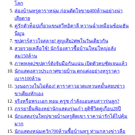
โลก
ส่องบ้านหรูดาราหนุ่ม ก่อนตัดใจขาย400ล้านอย่างน่า
เสียดาย
คู่รักตัวท็อปเกี่ยวแขนสวีทอิตาลี หวานฉ่ำเหมือนซ้อมฮัน
นีมูน
ซุปตาร์สาวใจสลาย! สูญเสีย2ศพในวันเดียวกัน
สวยรวยเหลือใช้! นักร้องสาวซื้อบ้านใหม่ใหญ่อลัง
สม150ล้าน
ภาพหลุด2ซุปตาร์ดังจับมือกันแน่น เปิดตัวคบชัดเจนแล้ว
นักแสดงสาวประกาศขายบ้าน ตกแต่งอย่างหรูราคา
เบาๆ100ล้าน
วงนอกวงในไม่ต้อง! ดาราสาวอวดแหวนหมั้นสยบข่าว
ขาเตียงหักเอง
จริงหรือพระเอก ทอม ครูซ กำลังแอบคบสาวรุ่นลูก?
ภรรยายื่นฟ้องหย่านักแสดงรุ่นเก๋า ยุติชีวิตคู่เกือบ28ปี
นักแสดงรุ่นใหญ่ขายบ้านหรูติดเขา ราคาน่ารักได้ไปคุ้ม
มาก
นักแสดงหนุ่มควัก700ล้านซื้อบ้านหรู ท่ามกลางข่าวลือ