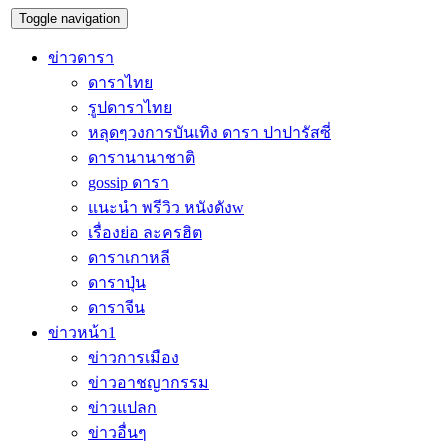
Toggle navigation
ข่าวดารา
ดาราไทย
รูปดาราไทย
หลุดๆวงการบันเทิง ดารา ปาปารัสซี่
ดารานานาชาติ
gossip ดารา
แนะนำ พรีวิว หนังดังw
เรื่องย่อ ละครฮิต
ดาราเกาหลี
ดาราปุ่น
ดาราจีน
ข่าวหน้า1
ข่าวการเมือง
ข่าวอาชญากรรม
ข่าวแปลก
ข่าวอื่นๆ