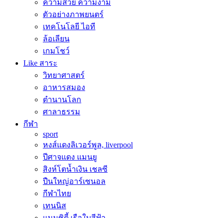
ความสวย ความงาม
ตัวอย่างภาพยนตร์
เทคโนโลยี ไอที
ล้อเลียน
เกมโชว์
Like สาระ
วิทยาศาสตร์
อาหารสมอง
ตำนานโลก
ศาลาธรรม
กีฬา
sport
หงส์แดงลิเวอร์พูล, liverpool
ปีศาจแดง แมนยู
สิงห์โตน้ำเงิน เชลซี
ปืนใหญ่อาร์เซนอล
กีฬาไทย
เทนนิส
แมนซิตี้ เรือใบสีฟ้า