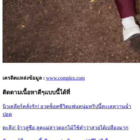
เครดิตแหล่งข้อมูล :
www.complex.com
ติดตามเนื้อหาดีๆแบบนี้ได้ที่
นิวเคลียร์คลั่งรัก! อวดช็อตชีวิตแฟนหนุ่มทริปนี้ทะเลหวานฉ่ำ
ปอด
ตะลึง! จ้าวลู่ซือ ลุคแม่สาวดอกไม้ใช้คำว่าสวยได้เปลืองมาก