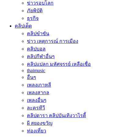
ข่าวรอบโลก
ภัยพิบัติ
ธุรกิจ
คลิปเด็ด
คลิปขำขัน
ข่าว เหตุการณ์ การเมือง
คลิปบอล
คลิปกีฬาอื่นๆ
คลิปแปลก มหัศจรรย์ เหลือเชื่อ
thaimusic
อื่นๆ
เพลงเกาหลี
เพลงสากล
เพลงอื่นๆ
ละครทีวี
คลิปดารา คลิปบันเทิงวาไรตี้
ผี สยองขวัญ
ท่องเที่ยว