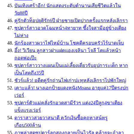
บันเทิงเศร้าอีก! นักแสดงระดับตำนานเสียชีวิตแล้วใน
วัย88ปี
คู่รักตัวท็อปยุติรัก6ปี ฝ่ายชายเปิดปากครั้งแรกหลังเลิกรา
ซุปตาร์สาวอวดโฉมหน้า4ทายาท ซึ้งใจสามีอยู่ข้างเตียง
ไม่ห่าง
นักร้องสาวผวาไฟไหม้บ้าน โชคดีครอบครัวไร้บาดเจ็บ
อึ้ง! วิเวียน ลูกสาวฝาแฝดแองเจลินา โจลี โตแล้วหน้า
ถอดพ่อเป๊ะ
ซุปตาร์สาววางแผนเป็นแม่เลี้ยงเดี่ยวรับอุปการะเด็ก หาก
เป็นโสดถึง35ปี
ชัวร์แล้ว! อดีตคู่รักถ่านไฟเก่าปะทุหลังเลิกราไปพักใหญ่
เคาะแล้ว! นางเอกป้ายแดงหนังMoana อายุแค่17ปีตรงปก
เว่อร์
ซุปตาร์ตัวแม่คลั่งรักอวดสามีรัวๆ แต่ง24ปีลูก4ขาเตียง
แข็งแรงเว่อร์
ดาราสาวสวยวาสนาดี ควักเงินซื้อคฤหาสน์หรู
เกือบ500ล้าน
ภาพล่าสุดซุปตาร์ลูกสองกลายเป็นไวรัล คล้ายจะอำลา