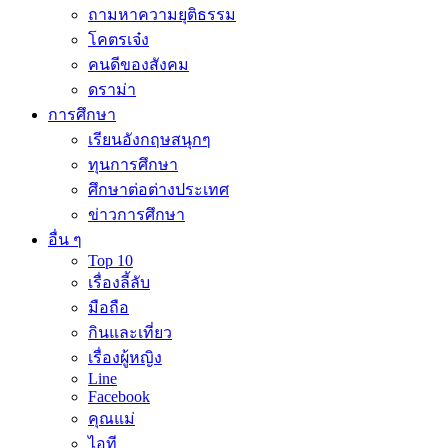
ถามหาความยุติธรรม
โคตรเจ๋ง
คนดีของสังคม
ดราม่า
การศึกษา
เรียนอังกฤษสนุกๆ
ทุนการศึกษา
ศึกษาต่อต่างประเทศ
ข่าวการศึกษา
อื่น ๆ
Top 10
เรื่องลี้ลับ
มือถือ
กินและเที่ยว
เรื่องผู้หญิง
Line
Facebook
คุณแม่
ไอที