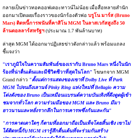
กลายเป็นข่าวทอคออฟเดอะทาวน์ไม่น้อย เมื่อสื่อหลายสำนัก
ออกมาเปิดเผยเรื่องราวของนักร้องตัวพ่อ
บรูโน มาร์ส (Bruno
Mars) ติดหนี้การพนันที่คาสิโน MGM ในลาสเวกัสสูงถึง 50
ล้านดอลลาร์สหรัฐฯ
(ประมาณ 1.7 พันล้านบาท)
ล่าสุด MGM ได้ออกมาปฏิเสธข่าวดังกล่าวแล้ว พร้อมแถลง
ชี้แจงว่า
"เราภูมิใจในความสัมพันธ์ของเรากับ Bruno Mars หนึ่งในนัก
ร้องที่น่าตื่นเต้นและมีชีวิตชีวาที่สุดในโลก"
โฆษกจาก MGM
Grand กล่าว
"ตั้งแต่การแสดงของเขาที่ Dolby Live ที่ Park
MGM ไปจนถึงเลานจ์ Pinky Ring แห่งใหม่ที่ Bellagio ความ
โด่งดังของ Bruno เป็นเหมือนแบรนด์ความบันเทิงที่ดึงดูดผู้เข้า
ชมจากทั่วโลก ความร่วมมือของ MGM และ Bruno มีมา
ยาวนานและหยั่งรากลึกในการเคารพซึ่งกันและกัน"
"การคาดเดาใดๆ ก็ตามที่ออกมาถือเป็นเท็จโดยสิ้นเชิง เขาไม่
ได้ติดหนี้กับ MGM เรารู้สึกตื่นเต้นที่จะร่วมกันสร้าง