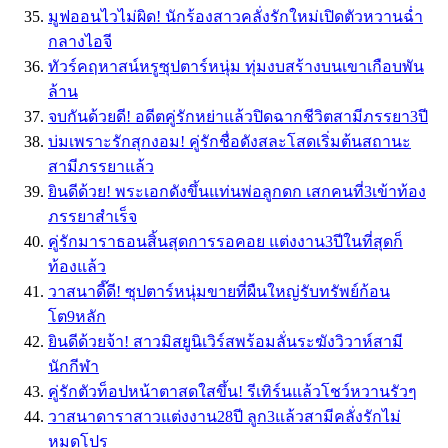
มูฟออนไวไม่ผิด! นักร้องสาวคลั่งรักใหม่เปิดตัวหวานฉ่ำ
กลางไอจี
ทัวร์คฤหาสน์หรูซุปตาร์หนุ่ม ทุ่มงบสร้างบนเขาเกือบพัน
ล้าน
จบกันด้วยดี! อดีตคู่รักหย่าแล้วปิดฉากชีวิตสามีภรรยา3ปี
บ่มเพราะรักสุกงอม! คู่รักชื่อดังสละโสดเริ่มต้นสถานะ
สามีภรรยาแล้ว
ยินดีด้วย! พระเอกดังขึ้นแท่นพ่อลูกดก เสกคนที่3เข้าท้อง
ภรรยาสำเร็จ
คู่รักมาราธอนสิ้นสุดการรอคอย แต่งงาน3ปีในที่สุดก็
ท้องแล้ว
วาสนาดี๊ดี! ซุปตาร์หนุ่มขายที่ผืนใหญ่รับทรัพย์ก้อน
โต9หลัก
ยินดีด้วยจ้า! สาวมิสยูนิเวิร์สพร้อมลั่นระฆังวิวาห์สามี
นักกีฬา
คู่รักตัวท็อปหน้าตาสดใสขึ้น! รีเทิร์นแล้วโชว์หวานรัวๆ
วาสนาดาราสาวแต่งงาน28ปี ลูก3แล้วสามีคลั่งรักไม่
หมดโปร