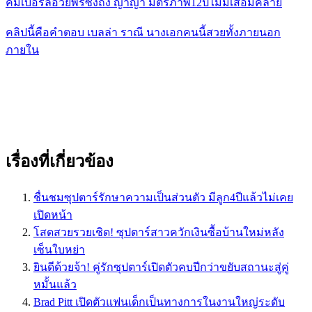
คิมเบอร์ลี่อวยพรซึ้งถึง ญาญ่า มิตรภาพ12ปีไม่มีเสื่อมคลาย
คลิปนี้คือคำตอบ เบลล่า ราณี นางเอกคนนี้สวยทั้งภายนอก
ภายใน
เรื่องที่เกี่ยวข้อง
ชื่นชมซุปตาร์รักษาความเป็นส่วนตัว มีลูก4ปีแล้วไม่เคย
เปิดหน้า
โสดสวยรวยเชิด! ซุปตาร์สาวควักเงินซื้อบ้านใหม่หลัง
เซ็นใบหย่า
ยินดีด้วยจ้า! คู่รักซุปตาร์เปิดตัวคบปีกว่าขยับสถานะสู่คู่
หมั้นแล้ว
Brad Pitt เปิดตัวแฟนเด็กเป็นทางการในงานใหญ่ระดับ