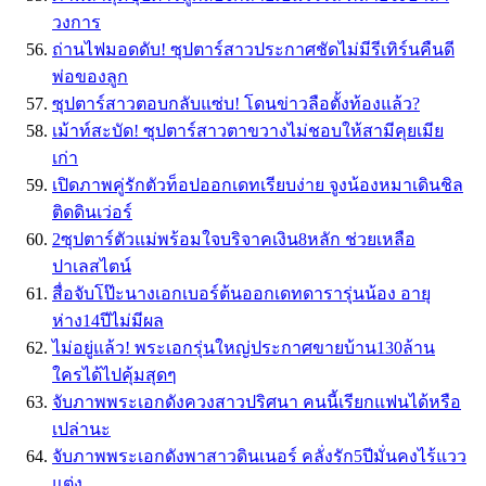
วงการ
ถ่านไฟมอดดับ! ซุปตาร์สาวประกาศชัดไม่มีรีเทิร์นคืนดี
พ่อของลูก
ซุปตาร์สาวตอบกลับแซ่บ! โดนข่าวลือตั้งท้องแล้ว?
เม้าท์สะบัด! ซุปตาร์สาวตาขวางไม่ชอบให้สามีคุยเมีย
เก่า
เปิดภาพคู่รักตัวท็อปออกเดทเรียบง่าย จูงน้องหมาเดินชิล
ติดดินเว่อร์
2ซุปตาร์ตัวแม่พร้อมใจบริจาคเงิน8หลัก ช่วยเหลือ
ปาเลสไตน์
สื่อจับโป๊ะนางเอกเบอร์ต้นออกเดทดารารุ่นน้อง อายุ
ห่าง14ปีไม่มีผล
ไม่อยู่แล้ว! พระเอกรุ่นใหญ่ประกาศขายบ้าน130ล้าน
ใครได้ไปคุ้มสุดๆ
จับภาพพระเอกดังควงสาวปริศนา คนนี้เรียกแฟนได้หรือ
เปล่านะ
จับภาพพระเอกดังพาสาวดินเนอร์ คลั่งรัก5ปีมั่นคงไร้แวว
แต่ง