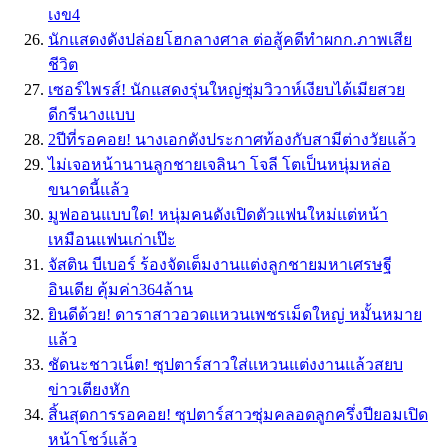
เงข4
นักแสดงดังปล่อยโฮกลางศาล ต่อสู้คดีทำผกก.ภาพเสีย
ชีวิต
เซอร์ไพรส์! นักแสดงรุ่นใหญ่ซุ่มวิวาห์เงียบได้เมียสวย
ดีกรีนางแบบ
2ปีที่รอคอย! นางเอกดังประกาศท้องกับสามีต่างวัยแล้ว
ไม่เจอหน้านานลูกชายเจลินา โจลี โตเป็นหนุ่มหล่อ
ขนาดนี้แล้ว
มูฟออนแบบใด! หนุ่มคนดังเปิดตัวแฟนใหม่แต่หน้า
เหมือนแฟนเก่าเป๊ะ
จัสติน บีเบอร์ ร้องจัดเต็มงานแต่งลูกชายมหาเศรษฐี
อินเดีย คุ้มค่า364ล้าน
ยินดีด้วย! ดาราสาวอวดแหวนเพชรเม็ดใหญ่ หมั้นหมาย
แล้ว
ชัดนะชาวเน็ต! ซุปตาร์สาวใส่แหวนแต่งงานแล้วสยบ
ข่าวเตียงหัก
สิ้นสุดการรอคอย! ซุปตาร์สาวซุ่มคลอดลูกครึ่งปียอมเปิด
หน้าโชว์แล้ว