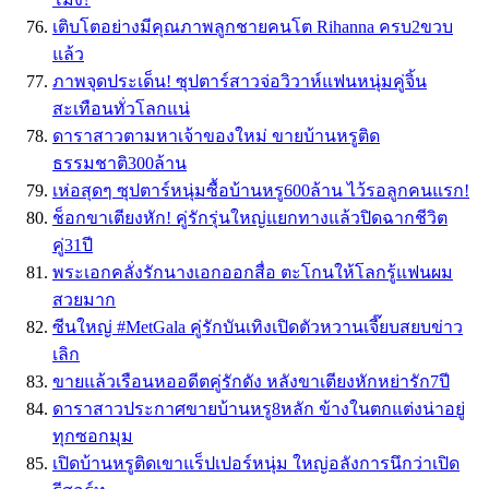
เติบโตอย่างมีคุณภาพลูกชายคนโต Rihanna ครบ2ขวบ
แล้ว
ภาพจุดประเด็น! ซุปตาร์สาวจ่อวิวาห์แฟนหนุ่มคู่จิ้น
สะเทือนทั่วโลกแน่
ดาราสาวตามหาเจ้าของใหม่ ขายบ้านหรูติด
ธรรมชาติ300ล้าน
เห่อสุดๆ ซุปตาร์หนุ่มซื้อบ้านหรู600ล้าน ไว้รอลูกคนแรก!
ช็อกขาเตียงหัก! คู่รักรุ่นใหญ่แยกทางแล้วปิดฉากชีวิต
คู่31ปี
พระเอกคลั่งรักนางเอกออกสื่อ ตะโกนให้โลกรู้แฟนผม
สวยมาก
ซีนใหญ่ #MetGala คู่รักบันเทิงเปิดตัวหวานเจี๊ยบสยบข่าว
เลิก
ขายแล้วเรือนหออดีตคู่รักดัง หลังขาเตียงหักหย่ารัก7ปี
ดาราสาวประกาศขายบ้านหรู8หลัก ข้างในตกแต่งน่าอยู่
ทุกซอกมุม
เปิดบ้านหรูติดเขาแร็ปเปอร์หนุ่ม ใหญ่อลังการนึกว่าเปิด