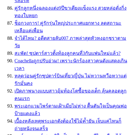
รีสอร์ท
คู่รักลูกหนึ่งฉลองแต่ง9ปีขาเตียงแข็งแรง สวยหล่อดั่งกิ่ง
ทองใบหยก
ช็อกวงการ! คู่รักรุ่นใหญ่ประกาศแยกทาง ลดสถานะ
เหลือแค่เพื่อน
จำได้ไหม? อดีตสายลับ007 ภาพล่าสุดหัวหงอกชราตาม
วัย
สะพัด! ซุปตาร์สาวตั้งท้องลูกคนที่3กับแฟนใหม่แล้ว?
Coachellaถูกปรับอ่วม! เพราะนักร้องสาวคนดังแสดงเกิน
เวลา
หลุดว่อนคู่รักซุปตาร์บินเที่ยวญี่ปุ่น ไม่หวานหวือหวาแต่
รักมั่นคง
เปิดภาพนางแบบสาวอุ้มท้องโตซื้อของเด็ก ลุ้นคลอดลูก
คนแรก
พระเอกแวมไพร์ตามเฝ้าเมียไม่ห่าง ตื้นตันใจเป็นคุณพ่อ
ป้ายแดงแล้ว
เบื้องหลังเหตุพระเอกดังต้องใช้ไม้ค้ำยัน เจ็บแค่ไหนก็
ถ่ายหนังจนเสร็จ