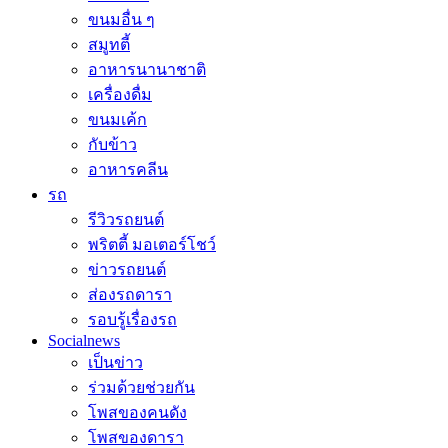
ขนมอื่น ๆ
สมูทตี้
อาหารนานาชาติ
เครื่องดื่ม
ขนมเค้ก
กับข้าว
อาหารคลีน
รถ
รีวิวรถยนต์
พริตตี้ มอเตอร์โชว์
ข่าวรถยนต์
ส่องรถดารา
รอบรู้เรื่องรถ
Socialnews
เป็นข่าว
ร่วมด้วยช่วยกัน
โพสของคนดัง
โพสของดารา