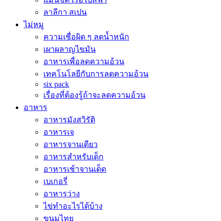
ลาลีกา สเปน
ไม่หมู
ความเชื่อผิด ๆ ลดน้ำหนัก
เผาผลาญไขมัน
อาหารเพื่อลดความอ้วน
เทคโนโลยีกับการลดความอ้วน
six pack
เรื่องที่ต้องรู้ถ้าจะลดความอ้วน
อาหาร
อาหารมังสวิรัติ
อาหารเจ
อาหารจานเดียว
อาหารสำหรับเด็ก
อาหารเช้าจานเด็ด
เบเกอรี่
อาหารว่าง
ไข่ทำอะไรได้บ้าง
ขนมไทย