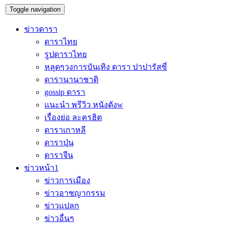
Toggle navigation
ข่าวดารา
ดาราไทย
รูปดาราไทย
หลุดๆวงการบันเทิง ดารา ปาปารัสซี่
ดารานานาชาติ
gossip ดารา
แนะนำ พรีวิว หนังดังw
เรื่องย่อ ละครฮิต
ดาราเกาหลี
ดาราปุ่น
ดาราจีน
ข่าวหน้า1
ข่าวการเมือง
ข่าวอาชญากรรม
ข่าวแปลก
ข่าวอื่นๆ