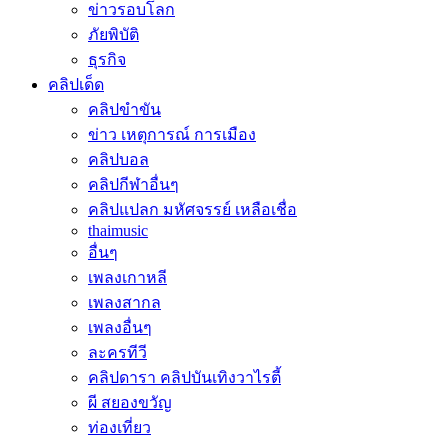
ข่าวรอบโลก
ภัยพิบัติ
ธุรกิจ
คลิปเด็ด
คลิปขำขัน
ข่าว เหตุการณ์ การเมือง
คลิปบอล
คลิปกีฬาอื่นๆ
คลิปแปลก มหัศจรรย์ เหลือเชื่อ
thaimusic
อื่นๆ
เพลงเกาหลี
เพลงสากล
เพลงอื่นๆ
ละครทีวี
คลิปดารา คลิปบันเทิงวาไรตี้
ผี สยองขวัญ
ท่องเที่ยว