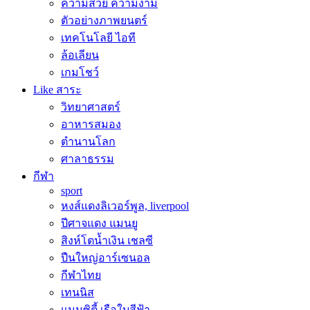
ความสวย ความงาม
ตัวอย่างภาพยนตร์
เทคโนโลยี ไอที
ล้อเลียน
เกมโชว์
Like สาระ
วิทยาศาสตร์
อาหารสมอง
ตำนานโลก
ศาลาธรรม
กีฬา
sport
หงส์แดงลิเวอร์พูล, liverpool
ปีศาจแดง แมนยู
สิงห์โตน้ำเงิน เชลซี
ปืนใหญ่อาร์เซนอล
กีฬาไทย
เทนนิส
แมนซิตี้ เรือใบสีฟ้า