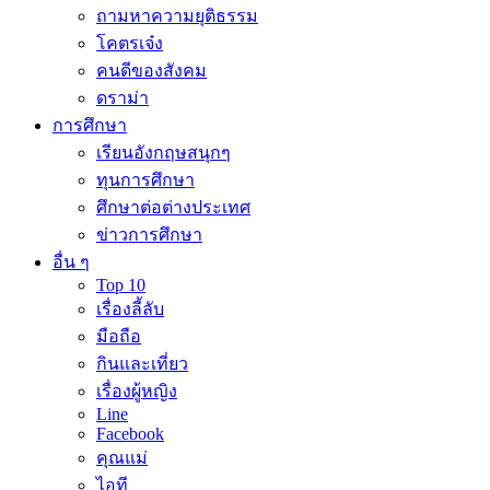
ถามหาความยุติธรรม
โคตรเจ๋ง
คนดีของสังคม
ดราม่า
การศึกษา
เรียนอังกฤษสนุกๆ
ทุนการศึกษา
ศึกษาต่อต่างประเทศ
ข่าวการศึกษา
อื่น ๆ
Top 10
เรื่องลี้ลับ
มือถือ
กินและเที่ยว
เรื่องผู้หญิง
Line
Facebook
คุณแม่
ไอที