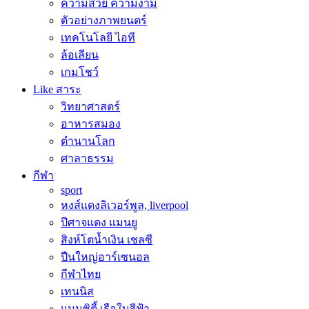
ความสวย ความงาม
ตัวอย่างภาพยนตร์
เทคโนโลยี ไอที
ล้อเลียน
เกมโชว์
Like สาระ
วิทยาศาสตร์
อาหารสมอง
ตำนานโลก
ศาลาธรรม
กีฬา
sport
หงส์แดงลิเวอร์พูล, liverpool
ปีศาจแดง แมนยู
สิงห์โตน้ำเงิน เชลซี
ปืนใหญ่อาร์เซนอล
กีฬาไทย
เทนนิส
แมนซิตี้ เรือใบสีฟ้า