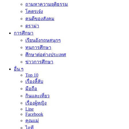
ถามหาความยุติธรรม
โคตรเจ๋ง
คนดีของสังคม
ดราม่า
การศึกษา
เรียนอังกฤษสนุกๆ
ทุนการศึกษา
ศึกษาต่อต่างประเทศ
ข่าวการศึกษา
อื่น ๆ
Top 10
เรื่องลี้ลับ
มือถือ
กินและเที่ยว
เรื่องผู้หญิง
Line
Facebook
คุณแม่
ไอที