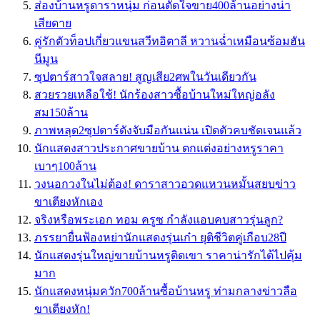
ส่องบ้านหรูดาราหนุ่ม ก่อนตัดใจขาย400ล้านอย่างน่า
เสียดาย
คู่รักตัวท็อปเกี่ยวแขนสวีทอิตาลี หวานฉ่ำเหมือนซ้อมฮัน
นีมูน
ซุปตาร์สาวใจสลาย! สูญเสีย2ศพในวันเดียวกัน
สวยรวยเหลือใช้! นักร้องสาวซื้อบ้านใหม่ใหญ่อลัง
สม150ล้าน
ภาพหลุด2ซุปตาร์ดังจับมือกันแน่น เปิดตัวคบชัดเจนแล้ว
นักแสดงสาวประกาศขายบ้าน ตกแต่งอย่างหรูราคา
เบาๆ100ล้าน
วงนอกวงในไม่ต้อง! ดาราสาวอวดแหวนหมั้นสยบข่าว
ขาเตียงหักเอง
จริงหรือพระเอก ทอม ครูซ กำลังแอบคบสาวรุ่นลูก?
ภรรยายื่นฟ้องหย่านักแสดงรุ่นเก๋า ยุติชีวิตคู่เกือบ28ปี
นักแสดงรุ่นใหญ่ขายบ้านหรูติดเขา ราคาน่ารักได้ไปคุ้ม
มาก
นักแสดงหนุ่มควัก700ล้านซื้อบ้านหรู ท่ามกลางข่าวลือ
ขาเตียงหัก!