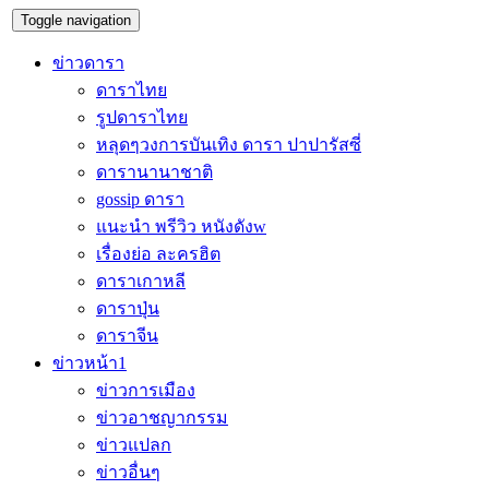
Toggle navigation
ข่าวดารา
ดาราไทย
รูปดาราไทย
หลุดๆวงการบันเทิง ดารา ปาปารัสซี่
ดารานานาชาติ
gossip ดารา
แนะนำ พรีวิว หนังดังw
เรื่องย่อ ละครฮิต
ดาราเกาหลี
ดาราปุ่น
ดาราจีน
ข่าวหน้า1
ข่าวการเมือง
ข่าวอาชญากรรม
ข่าวแปลก
ข่าวอื่นๆ