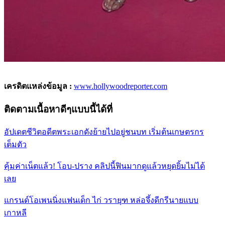
เครดิตแหล่งข้อมูล :
www.hollywoodreporter.com
ติดตามเนื้อหาดีๆแบบนี้ได้ที่
อัปเดตชีวิตอดีตพระเอกดังย้ายไปอยู่ชนบท เริ่มต้นเกษตรกร
เต็มตัว
คุ้มค่าเน็ตแล้ว! โอบ-ปราง คลิปนี้ฟินมากดูแล้วหยุดยิ้มไม่ได้
เลย
แกรนด์โอเพนนิ่งแฟนเด็ก ไก่ วรายุฑ หล่อจึ้งดีกรีนายแบบ
เกาหลี