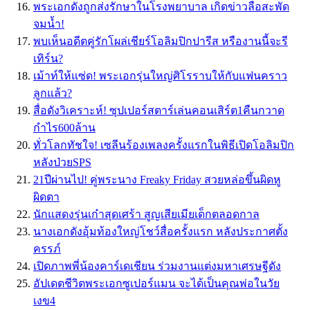
พระเอกดังถูกส่งรักษาในโรงพยาบาล เกิดข่าวลือสะพัด
จมน้ำ!
พบเห็นอดีตคู่รักโผล่เชียร์โอลิมปิกปารีส หรืองานนี้จะรี
เทิร์น?
เม้าท์ให้แซ่ด! พระเอกรุ่นใหญ่ศิโรราบให้กับแฟนคราว
ลูกแล้ว?
สื่อดังวิเคราะห์! ซุปเปอร์สตาร์เล่นคอนเสิร์ต1คืนกวาด
กำไร600ล้าน
ทั่วโลกทัชใจ! เซลีนร้องเพลงครั้งแรกในพิธีเปิดโอลิมปิก
หลังป่วยSPS
21ปีผ่านไป! คู่พระนาง Freaky Friday สวยหล่อขึ้นผิดหู
ผิดตา
นักแสดงรุ่นเก๋าสุดเศร้า สูญเสียเมียเด็กตลอดกาล
นางเอกดังอุ้มท้องใหญ่โชว์สื่อครั้งแรก หลังประกาศตั้ง
ครรภ์
เปิดภาพพี่น้องคาร์เดเชียน ร่วมงานแต่งมหาเศรษฐีดัง
อัปเดตชีวิตพระเอกซูเปอร์แมน จะได้เป็นคุณพ่อในวัย
เงข4