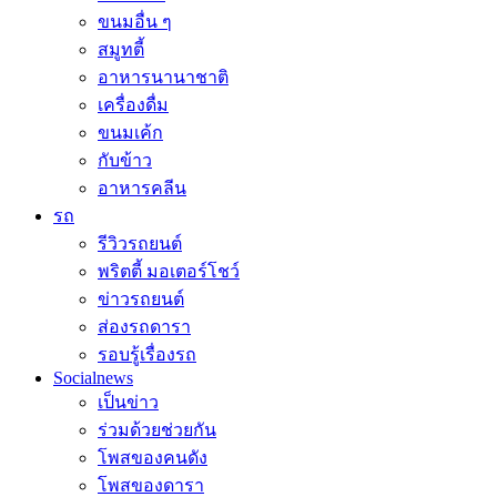
ขนมอื่น ๆ
สมูทตี้
อาหารนานาชาติ
เครื่องดื่ม
ขนมเค้ก
กับข้าว
อาหารคลีน
รถ
รีวิวรถยนต์
พริตตี้ มอเตอร์โชว์
ข่าวรถยนต์
ส่องรถดารา
รอบรู้เรื่องรถ
Socialnews
เป็นข่าว
ร่วมด้วยช่วยกัน
โพสของคนดัง
โพสของดารา