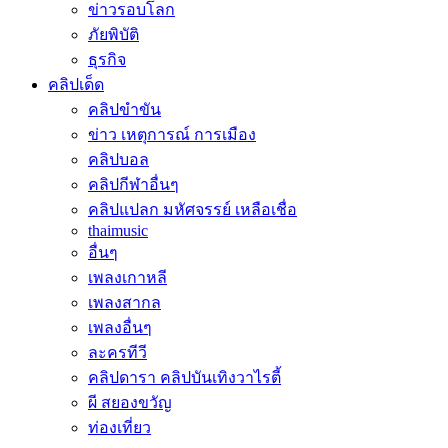
ข่าวรอบโลก
ภัยพิบัติ
ธุรกิจ
คลิปเด็ด
คลิปขำขัน
ข่าว เหตุการณ์ การเมือง
คลิปบอล
คลิปกีฬาอื่นๆ
คลิปแปลก มหัศจรรย์ เหลือเชื่อ
thaimusic
อื่นๆ
เพลงเกาหลี
เพลงสากล
เพลงอื่นๆ
ละครทีวี
คลิปดารา คลิปบันเทิงวาไรตี้
ผี สยองขวัญ
ท่องเที่ยว