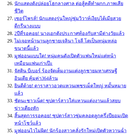
นักแสดงดังปล่อยโฮกลางศาล ต่อสู้คดีทำผกก.ภาพเสีย
ชีวิต
เซอร์ไพรส์! นักแสดงรุ่นใหญ่ซุ่มวิวาห์เงียบได้เมียสวย
ดีกรีนางแบบ
2ปีที่รอคอย! นางเอกดังประกาศท้องกับสามีต่างวัยแล้ว
ไม่เจอหน้านานลูกชายเจลินา โจลี โตเป็นหนุ่มหล่อ
ขนาดนี้แล้ว
มูฟออนแบบใด! หนุ่มคนดังเปิดตัวแฟนใหม่แต่หน้า
เหมือนแฟนเก่าเป๊ะ
จัสติน บีเบอร์ ร้องจัดเต็มงานแต่งลูกชายมหาเศรษฐี
อินเดีย คุ้มค่า364ล้าน
ยินดีด้วย! ดาราสาวอวดแหวนเพชรเม็ดใหญ่ หมั้นหมาย
แล้ว
ชัดนะชาวเน็ต! ซุปตาร์สาวใส่แหวนแต่งงานแล้วสยบ
ข่าวเตียงหัก
สิ้นสุดการรอคอย! ซุปตาร์สาวซุ่มคลอดลูกครึ่งปียอมเปิด
หน้าโชว์แล้ว
มูฟออนไวไม่ผิด! นักร้องสาวคลั่งรักใหม่เปิดตัวหวานฉ่ำ