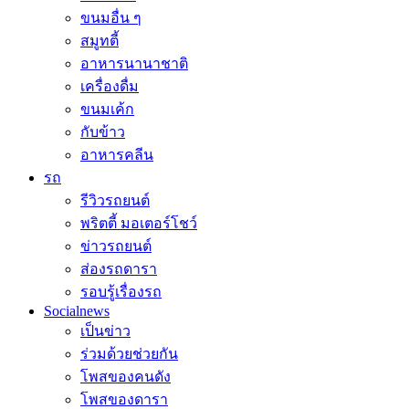
ขนมอื่น ๆ
สมูทตี้
อาหารนานาชาติ
เครื่องดื่ม
ขนมเค้ก
กับข้าว
อาหารคลีน
รถ
รีวิวรถยนต์
พริตตี้ มอเตอร์โชว์
ข่าวรถยนต์
ส่องรถดารา
รอบรู้เรื่องรถ
Socialnews
เป็นข่าว
ร่วมด้วยช่วยกัน
โพสของคนดัง
โพสของดารา