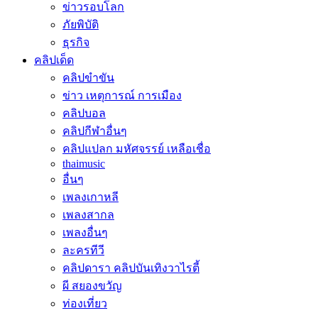
ข่าวรอบโลก
ภัยพิบัติ
ธุรกิจ
คลิปเด็ด
คลิปขำขัน
ข่าว เหตุการณ์ การเมือง
คลิปบอล
คลิปกีฬาอื่นๆ
คลิปแปลก มหัศจรรย์ เหลือเชื่อ
thaimusic
อื่นๆ
เพลงเกาหลี
เพลงสากล
เพลงอื่นๆ
ละครทีวี
คลิปดารา คลิปบันเทิงวาไรตี้
ผี สยองขวัญ
ท่องเที่ยว