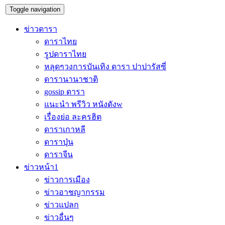
Toggle navigation
ข่าวดารา
ดาราไทย
รูปดาราไทย
หลุดๆวงการบันเทิง ดารา ปาปารัสซี่
ดารานานาชาติ
gossip ดารา
แนะนำ พรีวิว หนังดังw
เรื่องย่อ ละครฮิต
ดาราเกาหลี
ดาราปุ่น
ดาราจีน
ข่าวหน้า1
ข่าวการเมือง
ข่าวอาชญากรรม
ข่าวแปลก
ข่าวอื่นๆ