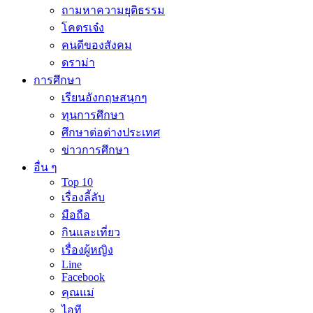
ถามหาความยุติธรรม
โคตรเจ๋ง
คนดีของสังคม
ดราม่า
การศึกษา
เรียนอังกฤษสนุกๆ
ทุนการศึกษา
ศึกษาต่อต่างประเทศ
ข่าวการศึกษา
อื่น ๆ
Top 10
เรื่องลี้ลับ
มือถือ
กินและเที่ยว
เรื่องผู้หญิง
Line
Facebook
คุณแม่
ไอที