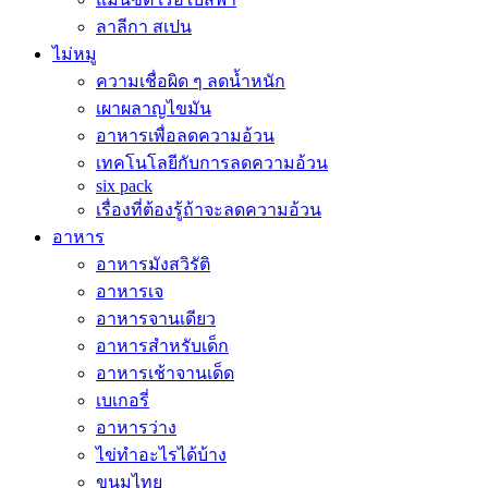
ลาลีกา สเปน
ไม่หมู
ความเชื่อผิด ๆ ลดน้ำหนัก
เผาผลาญไขมัน
อาหารเพื่อลดความอ้วน
เทคโนโลยีกับการลดความอ้วน
six pack
เรื่องที่ต้องรู้ถ้าจะลดความอ้วน
อาหาร
อาหารมังสวิรัติ
อาหารเจ
อาหารจานเดียว
อาหารสำหรับเด็ก
อาหารเช้าจานเด็ด
เบเกอรี่
อาหารว่าง
ไข่ทำอะไรได้บ้าง
ขนมไทย