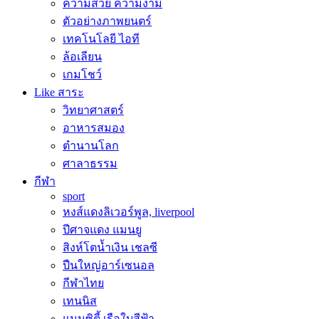
ความสวย ความงาม
ตัวอย่างภาพยนตร์
เทคโนโลยี ไอที
ล้อเลียน
เกมโชว์
Like สาระ
วิทยาศาสตร์
อาหารสมอง
ตำนานโลก
ศาลาธรรม
กีฬา
sport
หงส์แดงลิเวอร์พูล, liverpool
ปีศาจแดง แมนยู
สิงห์โตน้ำเงิน เชลซี
ปืนใหญ่อาร์เซนอล
กีฬาไทย
เทนนิส
แมนซิตี้ เรือใบสีฟ้า