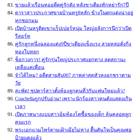
ขายแล้วเรือนหออดีตคู่รักดัง หลังขาเตียงหักหย่ารัก7ปี
ดาราสาวประกาศขายบ้านหรู8หลัก ข้างในตกแต่งน่าอยู่
ทุกซอกมุม
เปิดบ้านหรูติดเขาแร็ปเปอร์หนุ่ม ใหญ่อลังการนึกว่าเปิด
รีสอร์ท
คู่รักลูกหนึ่งฉลองแต่ง9ปีขาเตียงแข็งแรง สวยหล่อดั่งกิ่ง
ทองใบหยก
ช็อกวงการ! คู่รักรุ่นใหญ่ประกาศแยกทาง ลดสถานะ
เหลือแค่เพื่อน
จำได้ไหม? อดีตสายลับ007 ภาพล่าสุดหัวหงอกชราตาม
วัย
สะพัด! ซุปตาร์สาวตั้งท้องลูกคนที่3กับแฟนใหม่แล้ว?
Coachellaถูกปรับอ่วม! เพราะนักร้องสาวคนดังแสดงเกิน
เวลา
เปิดภาพนางแบบสาวอุ้มท้องโตซื้อของเด็ก ลุ้นคลอดลูก
คนแรก
พระเอกแวมไพร์ตามเฝ้าเมียไม่ห่าง ตื้นตันใจเป็นคุณพ่อ
ป้ายแดงแล้ว