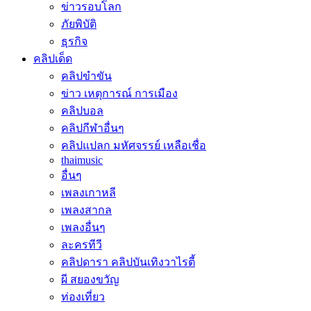
ข่าวรอบโลก
ภัยพิบัติ
ธุรกิจ
คลิปเด็ด
คลิปขำขัน
ข่าว เหตุการณ์ การเมือง
คลิปบอล
คลิปกีฬาอื่นๆ
คลิปแปลก มหัศจรรย์ เหลือเชื่อ
thaimusic
อื่นๆ
เพลงเกาหลี
เพลงสากล
เพลงอื่นๆ
ละครทีวี
คลิปดารา คลิปบันเทิงวาไรตี้
ผี สยองขวัญ
ท่องเที่ยว