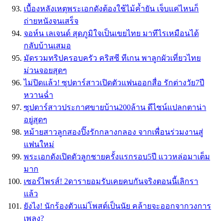
เบื้องหลังเหตุพระเอกดังต้องใช้ไม้ค้ำยัน เจ็บแค่ไหนก็
ถ่ายหนังจนเสร็จ
จอห์น เลเจนด์ สุดภูมิใจเป็นเขยไทย มาทีไรเหมือนได้
กลับบ้านเสมอ
มัดรวมทริปครอบครัว คริสซี ทีเกน พาลูกผัวเที่ยวไทย
ม่วนจอยสุดๆ
ไม่ปิดแล้ว! ซุปตาร์สาวเปิดตัวแฟนออกสื่อ รักต่างวัย7ปี
หวานฉ่ำ
ซุปตาร์สาวประกาศขายบ้าน200ล้าน ดีไซน์แปลกตาน่า
อยู่สุดๆ
หม้ายสาวลูกสองปิ๊งรักกลางกลอง จากเพื่อนร่วมงานสู่
แฟนใหม่
พระเอกดังเปิดตัวลูกชายครั้งแรกรอบ5ปี แววหล่อมาเต็ม
มาก
เซอร์ไพรส์! 2ดารายอมรับเคยคบกันจริงตอนนี้เลิกรา
แล้ว
ยังไง! นักร้องตัวแม่โพสต์เป็นนัย คล้ายจะออกจากวงการ
เพลง?