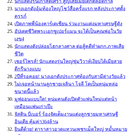
นักแสดงรุ่นเก๋าสุดเศร้า สูญเสียเมียเด็กตลอดกาล
นางเอกดังอุ้มท้องใหญ่โชว์สื่อครั้งแรก หลังประกาศตั้ง
ครรภ์
เปิดภาพพี่น้องคาร์เดเชียน ร่วมงานแต่งมหาเศรษฐีดัง
อัปเดตชีวิตพระเอกซูเปอร์แมน จะได้เป็นคุณพ่อในวัย
เงข4
นักแสดงดังปล่อยโฮกลางศาล ต่อสู้คดีทำผกก.ภาพเสีย
ชีวิต
เซอร์ไพรส์! นักแสดงรุ่นใหญ่ซุ่มวิวาห์เงียบได้เมียสวย
ดีกรีนางแบบ
2ปีที่รอคอย! นางเอกดังประกาศท้องกับสามีต่างวัยแล้ว
ไม่เจอหน้านานลูกชายเจลินา โจลี โตเป็นหนุ่มหล่อ
ขนาดนี้แล้ว
มูฟออนแบบใด! หนุ่มคนดังเปิดตัวแฟนใหม่แต่หน้า
เหมือนแฟนเก่าเป๊ะ
จัสติน บีเบอร์ ร้องจัดเต็มงานแต่งลูกชายมหาเศรษฐี
อินเดีย คุ้มค่า364ล้าน
ยินดีด้วย! ดาราสาวอวดแหวนเพชรเม็ดใหญ่ หมั้นหมาย