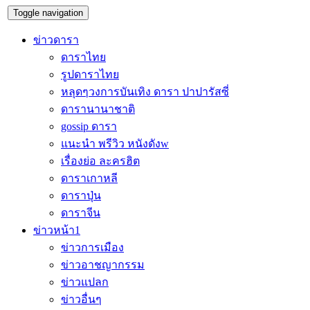
Toggle navigation
ข่าวดารา
ดาราไทย
รูปดาราไทย
หลุดๆวงการบันเทิง ดารา ปาปารัสซี่
ดารานานาชาติ
gossip ดารา
แนะนำ พรีวิว หนังดังw
เรื่องย่อ ละครฮิต
ดาราเกาหลี
ดาราปุ่น
ดาราจีน
ข่าวหน้า1
ข่าวการเมือง
ข่าวอาชญากรรม
ข่าวแปลก
ข่าวอื่นๆ