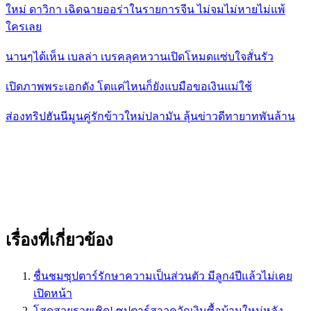
ใหม่ ดาวิกา เฉิดฉายออร่าในรายการจีน ไม่จมไม่หายไม่แพ้
ใครเลย
นานๆได้เห็น เบลล่า เบรคลุคหวานเปิดโหมดแซ่บใจสั่นรัว
เปิดภาพพระเอกดัง โตแค่ไหนก็ยังแบมือขอเงินแม่ใช้
ส่องทริปฮันนีมูนคู่รักข้าวใหม่ปลามัน ลุ้นข่าวดีทายาทพันล้าน
เรื่องที่เกี่ยวข้อง
ชื่นชมซุปตาร์รักษาความเป็นส่วนตัว มีลูก4ปีแล้วไม่เคย
เปิดหน้า
โสดสวยรวยเชิด! ซุปตาร์สาวควักเงินซื้อบ้านใหม่หลัง