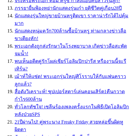
จริงหรือพระเอก ทอม ครูซ กำลังแอบคบสาวรุ่นลูก?
ภรรยายื่นฟ้องหย่านักแสดงรุ่นเก๋า ยุติชีวิตคู่เกือบ28ปี
นักแสดงรุ่นใหญ่ขายบ้านหรูติดเขา ราคาน่ารักได้ไปคุ้ม
มาก
นักแสดงหนุ่มควัก700ล้านซื้อบ้านหรู ท่ามกลางข่าวลือ
ขาเตียงหัก!
พระเอกดังถูกส่งรักษาในโรงพยาบาล เกิดข่าวลือสะพัด
จมน้ำ!
พบเห็นอดีตคู่รักโผล่เชียร์โอลิมปิกปารีส หรืองานนี้จะรี
เทิร์น?
เม้าท์ให้แซ่ด! พระเอกรุ่นใหญ่ศิโรราบให้กับแฟนคราว
ลูกแล้ว?
สื่อดังวิเคราะห์! ซุปเปอร์สตาร์เล่นคอนเสิร์ต1คืนกวาด
กำไร600ล้าน
ทั่วโลกทัชใจ! เซลีนร้องเพลงครั้งแรกในพิธีเปิดโอลิมปิก
หลังป่วยSPS
21ปีผ่านไป! คู่พระนาง Freaky Friday สวยหล่อขึ้นผิดหู
ผิดตา