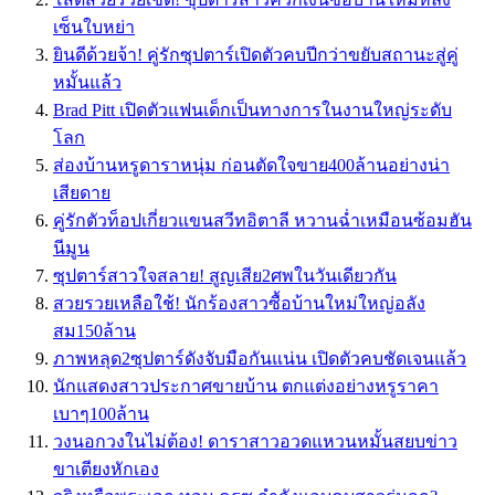
เซ็นใบหย่า
ยินดีด้วยจ้า! คู่รักซุปตาร์เปิดตัวคบปีกว่าขยับสถานะสู่คู่
หมั้นแล้ว
Brad Pitt เปิดตัวแฟนเด็กเป็นทางการในงานใหญ่ระดับ
โลก
ส่องบ้านหรูดาราหนุ่ม ก่อนตัดใจขาย400ล้านอย่างน่า
เสียดาย
คู่รักตัวท็อปเกี่ยวแขนสวีทอิตาลี หวานฉ่ำเหมือนซ้อมฮัน
นีมูน
ซุปตาร์สาวใจสลาย! สูญเสีย2ศพในวันเดียวกัน
สวยรวยเหลือใช้! นักร้องสาวซื้อบ้านใหม่ใหญ่อลัง
สม150ล้าน
ภาพหลุด2ซุปตาร์ดังจับมือกันแน่น เปิดตัวคบชัดเจนแล้ว
นักแสดงสาวประกาศขายบ้าน ตกแต่งอย่างหรูราคา
เบาๆ100ล้าน
วงนอกวงในไม่ต้อง! ดาราสาวอวดแหวนหมั้นสยบข่าว
ขาเตียงหักเอง