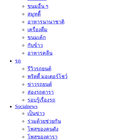
ขนมอื่น ๆ
สมูทตี้
อาหารนานาชาติ
เครื่องดื่ม
ขนมเค้ก
กับข้าว
อาหารคลีน
รถ
รีวิวรถยนต์
พริตตี้ มอเตอร์โชว์
ข่าวรถยนต์
ส่องรถดารา
รอบรู้เรื่องรถ
Socialnews
เป็นข่าว
ร่วมด้วยช่วยกัน
โพสของคนดัง
โพสของดารา