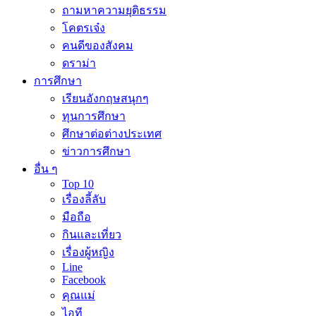
ถามหาความยุติธรรม
โคตรเจ๋ง
คนดีของสังคม
ดราม่า
การศึกษา
เรียนอังกฤษสนุกๆ
ทุนการศึกษา
ศึกษาต่อต่างประเทศ
ข่าวการศึกษา
อื่น ๆ
Top 10
เรื่องลี้ลับ
มือถือ
กินและเที่ยว
เรื่องผู้หญิง
Line
Facebook
คุณแม่
ไอที