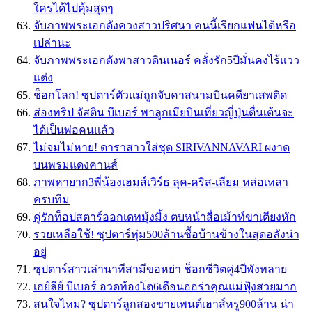
ใครได้ไปคุ้มสุดๆ
จับภาพพระเอกดังควงสาวปริศนา คนนี้เรียกแฟนได้หรือ
เปล่านะ
จับภาพพระเอกดังพาสาวดินเนอร์ คลั่งรัก5ปีมั่นคงไร้แวว
แต่ง
ช็อกโลก! ซุปตาร์ตัวแม่ถูกจับคาสนามบินคดียาเสพติด
ส่องทริป จัสติน บีเบอร์ พาลูกเมียบินเที่ยวญี่ปุ่นตื่นเต้นจะ
ได้เป็นพ่อคนแล้ว
ไม่จมไม่หาย! ดาราสาวใส่ชุด SIRIVANNAVARI ผงาด
บนพรมแดงคานส์
ภาพหายาก3พี่น้องเฮมส์เวิร์ธ ลุค-คริส-เลียม หล่อเหลา
ครบทีม
คู่รักท็อปสตาร์ออกเดทมุ้งมิ้ง ตบหน้าสื่อเม้าท์ขาเตียงหัก
รวยเหลือใช้! ซุปตาร์ทุ่ม500ล้านซื้อบ้านข้างในสุดอลังน่า
อยู่
ซุปตาร์สาวเล่านาทีสามีขอหย่า ช็อกชีวิตคู่4ปีพังทลาย
เฮย์ลีย์ บีเบอร์ อวดท้องโต6เดือนออร่าคุณแม่ฟุ้งสวยมาก
สนใจไหม? ซุปตาร์ลูกสองขายเพนต์เฮาส์หรู900ล้าน น่า