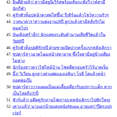
ยินดีด้วยจ้า! สาวมิสยูนิเวิร์สพร้อมลั่นระฆังวิวาห์สามี
นักกีฬา
คู่รักตัวท็อปหน้าตาสดใสขึ้น! รีเทิร์นแล้วโชว์หวานรัวๆ
วาสนาดาราสาวแต่งงาน28ปี ลูก3แล้วสามีคลั่งรักไม่
หมดโปร
บันเทิงเศร้าอีก! นักแสดงระดับตำนานเสียชีวิตแล้วใน
วัย88ปี
คู่รักตัวท็อปยุติรัก6ปี ฝ่ายชายเปิดปากครั้งแรกหลังเลิกรา
ซุปตาร์สาวอวดโฉมหน้า4ทายาท ซึ้งใจสามีอยู่ข้างเตียง
ไม่ห่าง
นักร้องสาวผวาไฟไหม้บ้าน โชคดีครอบครัวไร้บาดเจ็บ
อึ้ง! วิเวียน ลูกสาวฝาแฝดแองเจลินา โจลี โตแล้วหน้า
ถอดพ่อเป๊ะ
ซุปตาร์สาววางแผนเป็นแม่เลี้ยงเดี่ยวรับอุปการะเด็ก หาก
เป็นโสดถึง35ปี
ชัวร์แล้ว! อดีตคู่รักถ่านไฟเก่าปะทุหลังเลิกราไปพักใหญ่
เคาะแล้ว! นางเอกป้ายแดงหนังMoana อายุแค่17ปีตรงปก
เว่อร์