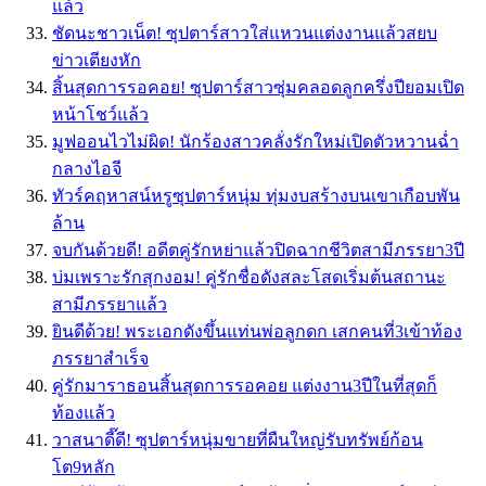
แล้ว
ชัดนะชาวเน็ต! ซุปตาร์สาวใส่แหวนแต่งงานแล้วสยบ
ข่าวเตียงหัก
สิ้นสุดการรอคอย! ซุปตาร์สาวซุ่มคลอดลูกครึ่งปียอมเปิด
หน้าโชว์แล้ว
มูฟออนไวไม่ผิด! นักร้องสาวคลั่งรักใหม่เปิดตัวหวานฉ่ำ
กลางไอจี
ทัวร์คฤหาสน์หรูซุปตาร์หนุ่ม ทุ่มงบสร้างบนเขาเกือบพัน
ล้าน
จบกันด้วยดี! อดีตคู่รักหย่าแล้วปิดฉากชีวิตสามีภรรยา3ปี
บ่มเพราะรักสุกงอม! คู่รักชื่อดังสละโสดเริ่มต้นสถานะ
สามีภรรยาแล้ว
ยินดีด้วย! พระเอกดังขึ้นแท่นพ่อลูกดก เสกคนที่3เข้าท้อง
ภรรยาสำเร็จ
คู่รักมาราธอนสิ้นสุดการรอคอย แต่งงาน3ปีในที่สุดก็
ท้องแล้ว
วาสนาดี๊ดี! ซุปตาร์หนุ่มขายที่ผืนใหญ่รับทรัพย์ก้อน
โต9หลัก