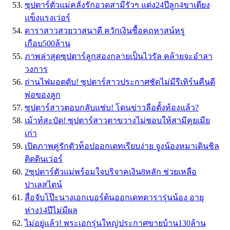
ซุปตาร์ตัวแม่คลั่งรักอวดสามีรัวๆ แต่ง24ปีลูก4ขาเตียง
แข็งแรงเว่อร์
ดาราสาวสวยวาสนาดี ควักเงินซื้อคฤหาสน์หรู
เกือบ500ล้าน
ภาพล่าสุดซุปตาร์ลูกสองกลายเป็นไวรัล คล้ายจะอำลา
วงการ
ถ่านไฟมอดดับ! ซุปตาร์สาวประกาศชัดไม่มีรีเทิร์นคืนดี
พ่อของลูก
ซุปตาร์สาวตอบกลับแซ่บ! โดนข่าวลือตั้งท้องแล้ว?
เม้าท์สะบัด! ซุปตาร์สาวตาขวางไม่ชอบให้สามีคุยเมีย
เก่า
เปิดภาพคู่รักตัวท็อปออกเดทเรียบง่าย จูงน้องหมาเดินชิล
ติดดินเว่อร์
2ซุปตาร์ตัวแม่พร้อมใจบริจาคเงิน8หลัก ช่วยเหลือ
ปาเลสไตน์
สื่อจับโป๊ะนางเอกเบอร์ต้นออกเดทดารารุ่นน้อง อายุ
ห่าง14ปีไม่มีผล
ไม่อยู่แล้ว! พระเอกรุ่นใหญ่ประกาศขายบ้าน130ล้าน