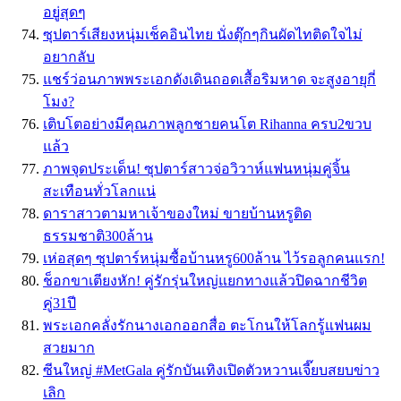
อยู่สุดๆ
ซุปตาร์เสียงหนุ่มเช็คอินไทย นั่งตุ๊กๆกินผัดไทติดใจไม่
อยากลับ
แชร์ว่อนภาพพระเอกดังเดินถอดเสื้อริมหาด จะสูงอายุกี่
โมง?
เติบโตอย่างมีคุณภาพลูกชายคนโต Rihanna ครบ2ขวบ
แล้ว
ภาพจุดประเด็น! ซุปตาร์สาวจ่อวิวาห์แฟนหนุ่มคู่จิ้น
สะเทือนทั่วโลกแน่
ดาราสาวตามหาเจ้าของใหม่ ขายบ้านหรูติด
ธรรมชาติ300ล้าน
เห่อสุดๆ ซุปตาร์หนุ่มซื้อบ้านหรู600ล้าน ไว้รอลูกคนแรก!
ช็อกขาเตียงหัก! คู่รักรุ่นใหญ่แยกทางแล้วปิดฉากชีวิต
คู่31ปี
พระเอกคลั่งรักนางเอกออกสื่อ ตะโกนให้โลกรู้แฟนผม
สวยมาก
ซีนใหญ่ #MetGala คู่รักบันเทิงเปิดตัวหวานเจี๊ยบสยบข่าว
เลิก