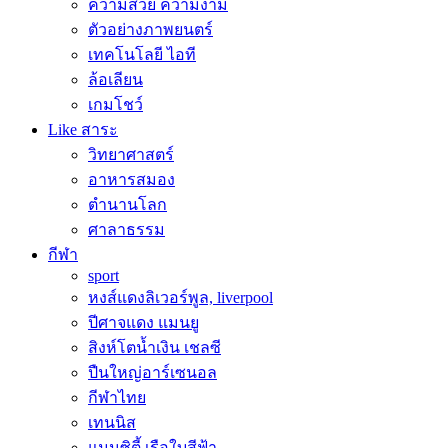
ความสวย ความงาม
ตัวอย่างภาพยนตร์
เทคโนโลยี ไอที
ล้อเลียน
เกมโชว์
Like สาระ
วิทยาศาสตร์
อาหารสมอง
ตำนานโลก
ศาลาธรรม
กีฬา
sport
หงส์แดงลิเวอร์พูล, liverpool
ปีศาจแดง แมนยู
สิงห์โตน้ำเงิน เชลซี
ปืนใหญ่อาร์เซนอล
กีฬาไทย
เทนนิส
แมนซิตี้ เรือใบสีฟ้า