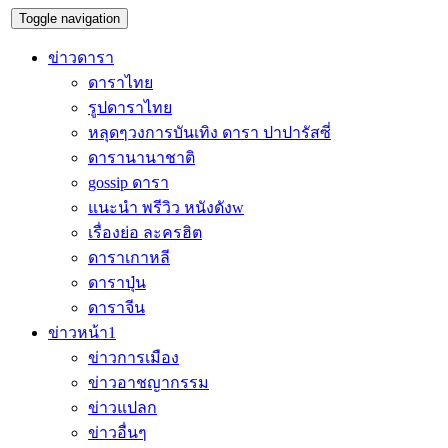
Toggle navigation
ข่าวดารา
ดาราไทย
รูปดาราไทย
หลุดๆวงการบันเทิง ดารา ปาปารัสซี่
ดารานานาชาติ
gossip ดารา
แนะนำ พรีวิว หนังดังw
เรื่องย่อ ละครฮิต
ดาราเกาหลี
ดาราปุ่น
ดาราจีน
ข่าวหน้า1
ข่าวการเมือง
ข่าวอาชญากรรม
ข่าวแปลก
ข่าวอื่นๆ