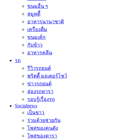
ขนมอื่น ๆ
สมูทตี้
อาหารนานาชาติ
เครื่องดื่ม
ขนมเค้ก
กับข้าว
อาหารคลีน
รถ
รีวิวรถยนต์
พริตตี้ มอเตอร์โชว์
ข่าวรถยนต์
ส่องรถดารา
รอบรู้เรื่องรถ
Socialnews
เป็นข่าว
ร่วมด้วยช่วยกัน
โพสของคนดัง
โพสของดารา