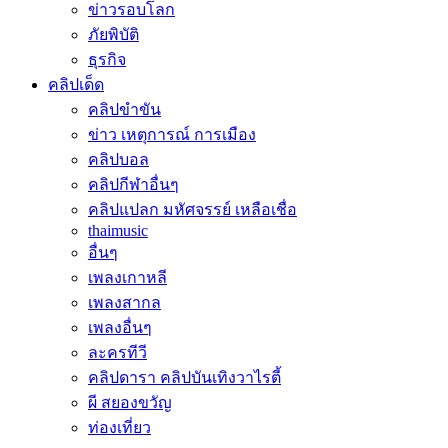
ข่าวรอบโลก
ภัยพิบัติ
ธุรกิจ
คลิปเด็ด
คลิปขำขัน
ข่าว เหตุการณ์ การเมือง
คลิปบอล
คลิปกีฬาอื่นๆ
คลิปแปลก มหัศจรรย์ เหลือเชื่อ
thaimusic
อื่นๆ
เพลงเกาหลี
เพลงสากล
เพลงอื่นๆ
ละครทีวี
คลิปดารา คลิปบันเทิงวาไรตี้
ผี สยองขวัญ
ท่องเที่ยว