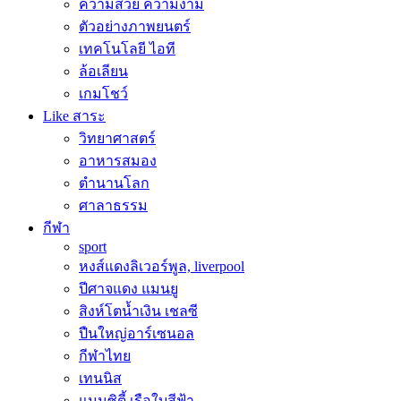
ความสวย ความงาม
ตัวอย่างภาพยนตร์
เทคโนโลยี ไอที
ล้อเลียน
เกมโชว์
Like สาระ
วิทยาศาสตร์
อาหารสมอง
ตำนานโลก
ศาลาธรรม
กีฬา
sport
หงส์แดงลิเวอร์พูล, liverpool
ปีศาจแดง แมนยู
สิงห์โตน้ำเงิน เชลซี
ปืนใหญ่อาร์เซนอล
กีฬาไทย
เทนนิส
แมนซิตี้ เรือใบสีฟ้า