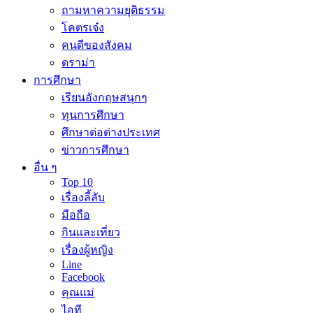
ถามหาความยุติธรรม
โคตรเจ๋ง
คนดีของสังคม
ดราม่า
การศึกษา
เรียนอังกฤษสนุกๆ
ทุนการศึกษา
ศึกษาต่อต่างประเทศ
ข่าวการศึกษา
อื่น ๆ
Top 10
เรื่องลี้ลับ
มือถือ
กินและเที่ยว
เรื่องผู้หญิง
Line
Facebook
คุณแม่
ไอที