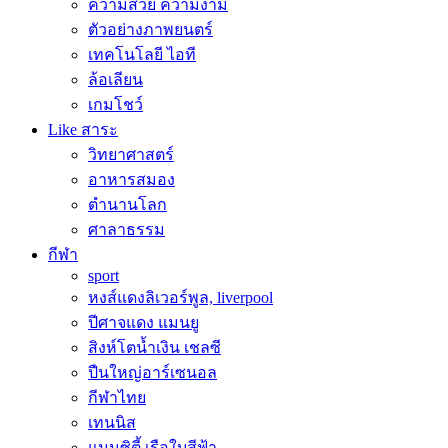
ความสวย ความงาม
ตัวอย่างภาพยนตร์
เทคโนโลยี ไอที
ล้อเลียน
เกมโชว์
Like สาระ
วิทยาศาสตร์
อาหารสมอง
ตำนานโลก
ศาลาธรรม
กีฬา
sport
หงส์แดงลิเวอร์พูล, liverpool
ปีศาจแดง แมนยู
สิงห์โตน้ำเงิน เชลซี
ปืนใหญ่อาร์เซนอล
กีฬาไทย
เทนนิส
แมนซิตี้ เรือใบสีฟ้า