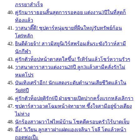
ภรรยาสำเร็จ
คู่รักมาราธอนสิ้นสุดการรอคอย แต่งงาน3ปีในที่สุดก็
ท้องแล้ว
วาสนาดี๊ดี! ซุปตาร์หนุ่มขายที่ผืนใหญ่รับทรัพย์ก้อน
โต9หลัก
ยินดีด้วยจ้า! สาวมิสยูนิเวิร์สพร้อมลั่นระฆังวิวาห์สามี
นักกีฬา
คู่รักตัวท็อปหน้าตาสดใสขึ้น! รีเทิร์นแล้วโชว์หวานรัวๆ
วาสนาดาราสาวแต่งงาน28ปี ลูก3แล้วสามีคลั่งรักไม่
หมดโปร
บันเทิงเศร้าอีก! นักแสดงระดับตำนานเสียชีวิตแล้วใน
วัย88ปี
คู่รักตัวท็อปยุติรัก6ปี ฝ่ายชายเปิดปากครั้งแรกหลังเลิกรา
ซุปตาร์สาวอวดโฉมหน้า4ทายาท ซึ้งใจสามีอยู่ข้างเตียง
ไม่ห่าง
นักร้องสาวผวาไฟไหม้บ้าน โชคดีครอบครัวไร้บาดเจ็บ
อึ้ง! วิเวียน ลูกสาวฝาแฝดแองเจลินา โจลี โตแล้วหน้า
ถอดพ่อเป๊ะ