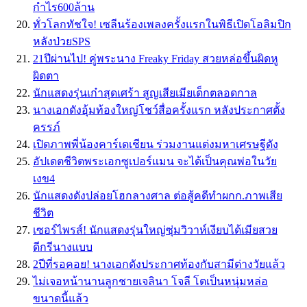
กำไร600ล้าน
ทั่วโลกทัชใจ! เซลีนร้องเพลงครั้งแรกในพิธีเปิดโอลิมปิก
หลังป่วยSPS
21ปีผ่านไป! คู่พระนาง Freaky Friday สวยหล่อขึ้นผิดหู
ผิดตา
นักแสดงรุ่นเก๋าสุดเศร้า สูญเสียเมียเด็กตลอดกาล
นางเอกดังอุ้มท้องใหญ่โชว์สื่อครั้งแรก หลังประกาศตั้ง
ครรภ์
เปิดภาพพี่น้องคาร์เดเชียน ร่วมงานแต่งมหาเศรษฐีดัง
อัปเดตชีวิตพระเอกซูเปอร์แมน จะได้เป็นคุณพ่อในวัย
เงข4
นักแสดงดังปล่อยโฮกลางศาล ต่อสู้คดีทำผกก.ภาพเสีย
ชีวิต
เซอร์ไพรส์! นักแสดงรุ่นใหญ่ซุ่มวิวาห์เงียบได้เมียสวย
ดีกรีนางแบบ
2ปีที่รอคอย! นางเอกดังประกาศท้องกับสามีต่างวัยแล้ว
ไม่เจอหน้านานลูกชายเจลินา โจลี โตเป็นหนุ่มหล่อ
ขนาดนี้แล้ว