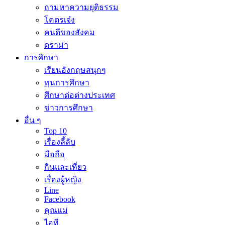
ถามหาความยุติธรรม
โคตรเจ๋ง
คนดีของสังคม
ดราม่า
การศึกษา
เรียนอังกฤษสนุกๆ
ทุนการศึกษา
ศึกษาต่อต่างประเทศ
ข่าวการศึกษา
อื่น ๆ
Top 10
เรื่องลี้ลับ
มือถือ
กินและเที่ยว
เรื่องผู้หญิง
Line
Facebook
คุณแม่
ไอที