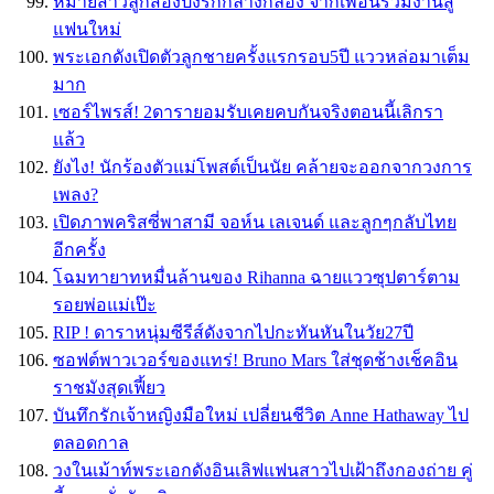
หม้ายสาวลูกสองปิ๊งรักกลางกลอง จากเพื่อนร่วมงานสู่
แฟนใหม่
พระเอกดังเปิดตัวลูกชายครั้งแรกรอบ5ปี แววหล่อมาเต็ม
มาก
เซอร์ไพรส์! 2ดารายอมรับเคยคบกันจริงตอนนี้เลิกรา
แล้ว
ยังไง! นักร้องตัวแม่โพสต์เป็นนัย คล้ายจะออกจากวงการ
เพลง?
เปิดภาพคริสซี่พาสามี จอห์น เลเจนด์ และลูกๆกลับไทย
อีกครั้ง
โฉมทายาทหมื่นล้านของ Rihanna ฉายแววซุปตาร์ตาม
รอยพ่อแม่เป๊ะ
RIP ! ดาราหนุ่มซีรีส์ดังจากไปกะทันหันในวัย27ปี
ซอฟต์พาวเวอร์ของแทร่! Bruno Mars ใส่ชุดช้างเช็คอิน
ราชมังสุดเฟี้ยว
บันทึกรักเจ้าหญิงมือใหม่ เปลี่ยนชีวิต Anne Hathaway ไป
ตลอดกาล
วงในเม้าท์พระเอกดังอินเลิฟแฟนสาวไปเฝ้าถึงกองถ่าย คู่