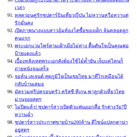
เวลา
หลุดว่อนคู่รักซุปตาร์บินเที่ยวญี่ปุ่น ไม่หวานหวือหวาแต่
รักมั่นคง
เปิดภาพนางแบบสาวอุ้มท้องโตซื้อของเด็ก ลุ้นคลอดลูก
คนแรก
พระเอกแวมไพร์ตามเฝ้าเมียไม่ห่าง ตื้นตันใจเป็นคุณพ่อ
ป้ายแดงแล้ว
เบื้องหลังเหตุพระเอกดังต้องใช้ไม้ค้ำยัน เจ็บแค่ไหนก็
ถ่ายหนังจนเสร็จ
จอห์น เลเจนด์ สุดภูมิใจเป็นเขยไทย มาทีไรเหมือนได้
กลับบ้านเสมอ
มัดรวมทริปครอบครัว คริสซี ทีเกน พาลูกผัวเที่ยวไทย
ม่วนจอยสุดๆ
ไม่ปิดแล้ว! ซุปตาร์สาวเปิดตัวแฟนออกสื่อ รักต่างวัย7ปี
หวานฉ่ำ
ซุปตาร์สาวประกาศขายบ้าน200ล้าน ดีไซน์แปลกตาน่า
อยู่สุดๆ