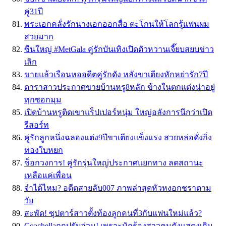
คู่31ปี
พระเอกคลั่งรักนางเอกออกสื่อ ตะโกนให้โลกรู้แฟนผม
สวยมาก
ซีนใหญ่ #MetGala คู่รักบันเทิงเปิดตัวหวานเจี๊ยบสยบข่าว
เลิก
ขายแล้วเรือนหออดีตคู่รักดัง หลังขาเตียงหักหย่ารัก7ปี
ดาราสาวประกาศขายบ้านหรู8หลัก ข้างในตกแต่งน่าอยู่
ทุกซอกมุม
เปิดบ้านหรูติดเขาแร็ปเปอร์หนุ่ม ใหญ่อลังการนึกว่าเปิด
รีสอร์ท
คู่รักลูกหนึ่งฉลองแต่ง9ปีขาเตียงแข็งแรง สวยหล่อดั่งกิ่ง
ทองใบหยก
ช็อกวงการ! คู่รักรุ่นใหญ่ประกาศแยกทาง ลดสถานะ
เหลือแค่เพื่อน
จำได้ไหม? อดีตสายลับ007 ภาพล่าสุดหัวหงอกชราตาม
วัย
สะพัด! ซุปตาร์สาวตั้งท้องลูกคนที่3กับแฟนใหม่แล้ว?
Coachellaถูกปรับอ่วม! เพราะนักร้องสาวคนดังแสดงเกิน