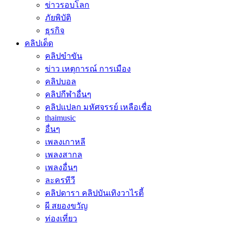
ข่าวรอบโลก
ภัยพิบัติ
ธุรกิจ
คลิปเด็ด
คลิปขำขัน
ข่าว เหตุการณ์ การเมือง
คลิปบอล
คลิปกีฬาอื่นๆ
คลิปแปลก มหัศจรรย์ เหลือเชื่อ
thaimusic
อื่นๆ
เพลงเกาหลี
เพลงสากล
เพลงอื่นๆ
ละครทีวี
คลิปดารา คลิปบันเทิงวาไรตี้
ผี สยองขวัญ
ท่องเที่ยว