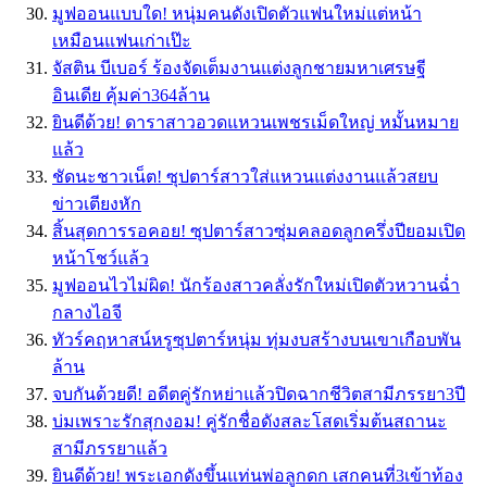
มูฟออนแบบใด! หนุ่มคนดังเปิดตัวแฟนใหม่แต่หน้า
เหมือนแฟนเก่าเป๊ะ
จัสติน บีเบอร์ ร้องจัดเต็มงานแต่งลูกชายมหาเศรษฐี
อินเดีย คุ้มค่า364ล้าน
ยินดีด้วย! ดาราสาวอวดแหวนเพชรเม็ดใหญ่ หมั้นหมาย
แล้ว
ชัดนะชาวเน็ต! ซุปตาร์สาวใส่แหวนแต่งงานแล้วสยบ
ข่าวเตียงหัก
สิ้นสุดการรอคอย! ซุปตาร์สาวซุ่มคลอดลูกครึ่งปียอมเปิด
หน้าโชว์แล้ว
มูฟออนไวไม่ผิด! นักร้องสาวคลั่งรักใหม่เปิดตัวหวานฉ่ำ
กลางไอจี
ทัวร์คฤหาสน์หรูซุปตาร์หนุ่ม ทุ่มงบสร้างบนเขาเกือบพัน
ล้าน
จบกันด้วยดี! อดีตคู่รักหย่าแล้วปิดฉากชีวิตสามีภรรยา3ปี
บ่มเพราะรักสุกงอม! คู่รักชื่อดังสละโสดเริ่มต้นสถานะ
สามีภรรยาแล้ว
ยินดีด้วย! พระเอกดังขึ้นแท่นพ่อลูกดก เสกคนที่3เข้าท้อง