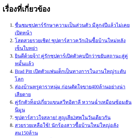
เรื่องที่เกี่ยวข้อง
ชื่นชมซุปตาร์รักษาความเป็นส่วนตัว มีลูก4ปีแล้วไม่เคย
เปิดหน้า
โสดสวยรวยเชิด! ซุปตาร์สาวควักเงินซื้อบ้านใหม่หลัง
เซ็นใบหย่า
ยินดีด้วยจ้า! คู่รักซุปตาร์เปิดตัวคบปีกว่าขยับสถานะสู่คู่
หมั้นแล้ว
Brad Pitt เปิดตัวแฟนเด็กเป็นทางการในงานใหญ่ระดับ
โลก
ส่องบ้านหรูดาราหนุ่ม ก่อนตัดใจขาย400ล้านอย่างน่า
เสียดาย
คู่รักตัวท็อปเกี่ยวแขนสวีทอิตาลี หวานฉ่ำเหมือนซ้อมฮัน
นีมูน
ซุปตาร์สาวใจสลาย! สูญเสีย2ศพในวันเดียวกัน
สวยรวยเหลือใช้! นักร้องสาวซื้อบ้านใหม่ใหญ่อลัง
สม150ล้าน