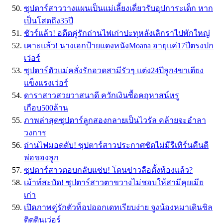
ซุปตาร์สาววางแผนเป็นแม่เลี้ยงเดี่ยวรับอุปการะเด็ก หาก
เป็นโสดถึง35ปี
ชัวร์แล้ว! อดีตคู่รักถ่านไฟเก่าปะทุหลังเลิกราไปพักใหญ่
เคาะแล้ว! นางเอกป้ายแดงหนังMoana อายุแค่17ปีตรงปก
เว่อร์
ซุปตาร์ตัวแม่คลั่งรักอวดสามีรัวๆ แต่ง24ปีลูก4ขาเตียง
แข็งแรงเว่อร์
ดาราสาวสวยวาสนาดี ควักเงินซื้อคฤหาสน์หรู
เกือบ500ล้าน
ภาพล่าสุดซุปตาร์ลูกสองกลายเป็นไวรัล คล้ายจะอำลา
วงการ
ถ่านไฟมอดดับ! ซุปตาร์สาวประกาศชัดไม่มีรีเทิร์นคืนดี
พ่อของลูก
ซุปตาร์สาวตอบกลับแซ่บ! โดนข่าวลือตั้งท้องแล้ว?
เม้าท์สะบัด! ซุปตาร์สาวตาขวางไม่ชอบให้สามีคุยเมีย
เก่า
เปิดภาพคู่รักตัวท็อปออกเดทเรียบง่าย จูงน้องหมาเดินชิล
ติดดินเว่อร์