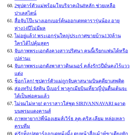
2ซุปตาร์ตัวแม่พร้อมใจบริจาคเงิน8หลัก ช่วยเหลือ
ปาเลสไตน์
สื่อจับโป๊ะนางเอกเบอร์ต้นออกเดทดารารุ่นน้อง อายุ
ห่าง14ปีไม่มีผล
ไม่อยู่แล้ว! พระเอกรุ่นใหญ่ประกาศขายบ้าน130ล้าน
ใครได้ไปคุ้มสุดๆ
จับภาพพระเอกดังควงสาวปริศนา คนนี้เรียกแฟนได้หรือ
เปล่านะ
จับภาพพระเอกดังพาสาวดินเนอร์ คลั่งรัก5ปีมั่นคงไร้แวว
แต่ง
ช็อกโลก! ซุปตาร์ตัวแม่ถูกจับคาสนามบินคดียาเสพติด
ส่องทริป จัสติน บีเบอร์ พาลูกเมียบินเที่ยวญี่ปุ่นตื่นเต้นจะ
ได้เป็นพ่อคนแล้ว
ไม่จมไม่หาย! ดาราสาวใส่ชุด SIRIVANNAVARI ผงาด
บนพรมแดงคานส์
ภาพหายาก3พี่น้องเฮมส์เวิร์ธ ลุค-คริส-เลียม หล่อเหลา
ครบทีม
คู่รักท็อปสตาร์ออกเดทมุ้งมิ้ง ตบหน้าสื่อเม้าท์ขาเตียงหัก