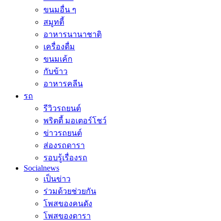
ขนมอื่น ๆ
สมูทตี้
อาหารนานาชาติ
เครื่องดื่ม
ขนมเค้ก
กับข้าว
อาหารคลีน
รถ
รีวิวรถยนต์
พริตตี้ มอเตอร์โชว์
ข่าวรถยนต์
ส่องรถดารา
รอบรู้เรื่องรถ
Socialnews
เป็นข่าว
ร่วมด้วยช่วยกัน
โพสของคนดัง
โพสของดารา