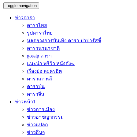
Toggle navigation
ข่าวดารา
ดาราไทย
รูปดาราไทย
หลุดๆวงการบันเทิง ดารา ปาปารัสซี่
ดารานานาชาติ
gossip ดารา
แนะนำ พรีวิว หนังดังw
เรื่องย่อ ละครฮิต
ดาราเกาหลี
ดาราปุ่น
ดาราจีน
ข่าวหน้า1
ข่าวการเมือง
ข่าวอาชญากรรม
ข่าวแปลก
ข่าวอื่นๆ