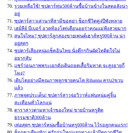
รวยเหลือใช้! ซุปตาร์ทุ่ม500ล้านซื้อบ้านข้างในสุดอลังน่า
อยู่
ซุปตาร์สาวเล่านาทีสามีขอหย่า ช็อกชีวิตคู่4ปีพังทลาย
เฮย์ลีย์ บีเบอร์ อวดท้องโต6เดือนออร่าคุณแม่ฟุ้งสวยมาก
สนใจไหม? ซุปตาร์ลูกสองขายเพนต์เฮาส์หรู900ล้าน น่า
อยู่สุดๆ
ซุปตาร์เสียงหนุ่มเช็คอินไทย นั่งตุ๊กๆกินผัดไทติดใจไม่
อยากลับ
แชร์ว่อนภาพพระเอกดังเดินถอดเสื้อริมหาด จะสูงอายุกี่
โมง?
เติบโตอย่างมีคุณภาพลูกชายคนโต Rihanna ครบ2ขวบ
แล้ว
ภาพจุดประเด็น! ซุปตาร์สาวจ่อวิวาห์แฟนหนุ่มคู่จิ้น
สะเทือนทั่วโลกแน่
ดาราสาวตามหาเจ้าของใหม่ ขายบ้านหรูติด
ธรรมชาติ300ล้าน
เห่อสุดๆ ซุปตาร์หนุ่มซื้อบ้านหรู600ล้าน ไว้รอลูกคนแรก!
ช็อกขาเตียงหัก! คู่รักรุ่นใหญ่แยกทางแล้วปิดฉากชีวิต