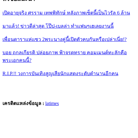
เปิดอายุจริง ศรราม เทพพิทักษ์ หลังภาพเซ็ตนี้เป็นไวรัล 6 ล้าน
มาเเล้ว! ข่าวดีล่าสุด โป๊ป-เบลล่า ทำเเฟนๆเฮเลยงานนี้
เพื่อนดาราเเห่เเซว 2พระนางคู่นี้เปิดตัวคบกันหรือเปล่าเนี่ย!?
บอย ถกลเกียรติ ปล่อยภาพ ฟ้าจรดทราย คอมเมนต์ทะลักคือ
พระเอกคนนี้?
R.I.P.!! วงการบันเทิงสูญเสียนักเเสดงระดับตำนานอีกคน
เครดิตแหล่งข้อมูล :
latimes