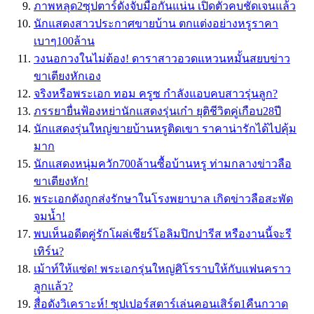
ภาพหลุด2ซุปตาร์ดังจับมือกันแน่น เปิดตัวคบชัดเจนแล้ว
นักแสดงสาวประกาศขายบ้าน ตกแต่งอย่างหรูราคา
เบาๆ100ล้าน
วงนอกวงในไม่ต้อง! ดาราสาวอวดแหวนหมั้นสยบข่าว
ขาเตียงหักเอง
จริงหรือพระเอก ทอม ครูซ กำลังแอบคบสาวรุ่นลูก?
ภรรยายื่นฟ้องหย่านักแสดงรุ่นเก๋า ยุติชีวิตคู่เกือบ28ปี
นักแสดงรุ่นใหญ่ขายบ้านหรูติดเขา ราคาน่ารักได้ไปคุ้ม
มาก
นักแสดงหนุ่มควัก700ล้านซื้อบ้านหรู ท่ามกลางข่าวลือ
ขาเตียงหัก!
พระเอกดังถูกส่งรักษาในโรงพยาบาล เกิดข่าวลือสะพัด
จมน้ำ!
พบเห็นอดีตคู่รักโผล่เชียร์โอลิมปิกปารีส หรืองานนี้จะรี
เทิร์น?
เม้าท์ให้แซ่ด! พระเอกรุ่นใหญ่ศิโรราบให้กับแฟนคราว
ลูกแล้ว?
สื่อดังวิเคราะห์! ซุปเปอร์สตาร์เล่นคอนเสิร์ต1คืนกวาด