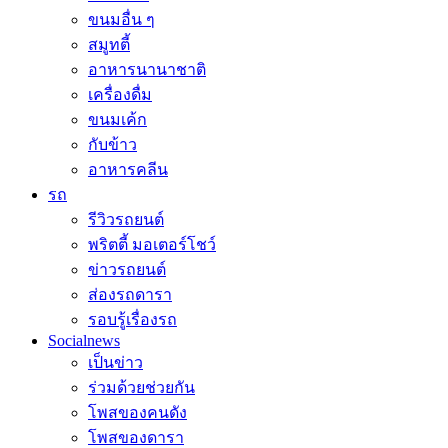
ขนมอื่น ๆ
สมูทตี้
อาหารนานาชาติ
เครื่องดื่ม
ขนมเค้ก
กับข้าว
อาหารคลีน
รถ
รีวิวรถยนต์
พริตตี้ มอเตอร์โชว์
ข่าวรถยนต์
ส่องรถดารา
รอบรู้เรื่องรถ
Socialnews
เป็นข่าว
ร่วมด้วยช่วยกัน
โพสของคนดัง
โพสของดารา