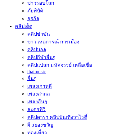
ข่าวรอบโลก
ภัยพิบัติ
ธุรกิจ
คลิปเด็ด
คลิปขำขัน
ข่าว เหตุการณ์ การเมือง
คลิปบอล
คลิปกีฬาอื่นๆ
คลิปแปลก มหัศจรรย์ เหลือเชื่อ
thaimusic
อื่นๆ
เพลงเกาหลี
เพลงสากล
เพลงอื่นๆ
ละครทีวี
คลิปดารา คลิปบันเทิงวาไรตี้
ผี สยองขวัญ
ท่องเที่ยว