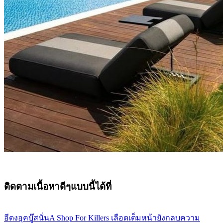
ติดตามเนื้อหาดีๆแบบนี้ได้ที่
อีดงอุคบู๊สนั่นA Shop For Killers เลือดเต็มหน้ายังกลบความ