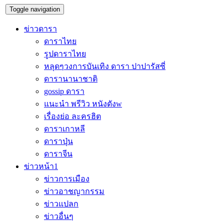
Toggle navigation
ข่าวดารา
ดาราไทย
รูปดาราไทย
หลุดๆวงการบันเทิง ดารา ปาปารัสซี่
ดารานานาชาติ
gossip ดารา
แนะนำ พรีวิว หนังดังw
เรื่องย่อ ละครฮิต
ดาราเกาหลี
ดาราปุ่น
ดาราจีน
ข่าวหน้า1
ข่าวการเมือง
ข่าวอาชญากรรม
ข่าวแปลก
ข่าวอื่นๆ