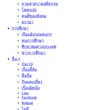
ถามหาความยุติธรรม
โคตรเจ๋ง
คนดีของสังคม
ดราม่า
การศึกษา
เรียนอังกฤษสนุกๆ
ทุนการศึกษา
ศึกษาต่อต่างประเทศ
ข่าวการศึกษา
อื่น ๆ
Top 10
เรื่องลี้ลับ
มือถือ
กินและเที่ยว
เรื่องผู้หญิง
Line
Facebook
คุณแม่
ไอที