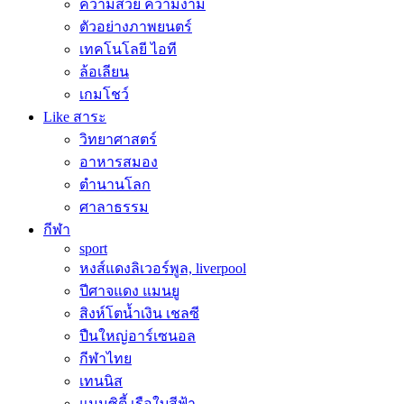
ความสวย ความงาม
ตัวอย่างภาพยนตร์
เทคโนโลยี ไอที
ล้อเลียน
เกมโชว์
Like สาระ
วิทยาศาสตร์
อาหารสมอง
ตำนานโลก
ศาลาธรรม
กีฬา
sport
หงส์แดงลิเวอร์พูล, liverpool
ปีศาจแดง แมนยู
สิงห์โตน้ำเงิน เชลซี
ปืนใหญ่อาร์เซนอล
กีฬาไทย
เทนนิส
แมนซิตี้ เรือใบสีฟ้า