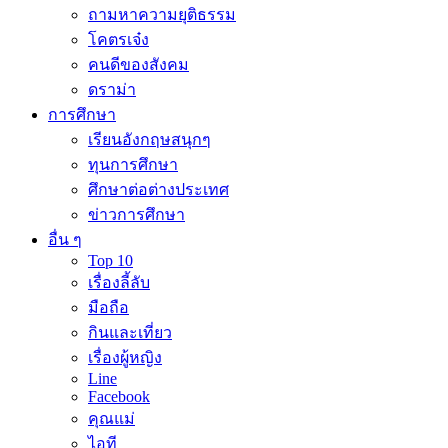
ถามหาความยุติธรรม
โคตรเจ๋ง
คนดีของสังคม
ดราม่า
การศึกษา
เรียนอังกฤษสนุกๆ
ทุนการศึกษา
ศึกษาต่อต่างประเทศ
ข่าวการศึกษา
อื่น ๆ
Top 10
เรื่องลี้ลับ
มือถือ
กินและเที่ยว
เรื่องผู้หญิง
Line
Facebook
คุณแม่
ไอที