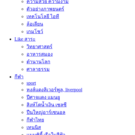
ความสวย ความงาม
ตัวอย่างภาพยนตร์
เทคโนโลยี ไอที
ล้อเลียน
เกมโชว์
Like สาระ
วิทยาศาสตร์
อาหารสมอง
ตำนานโลก
ศาลาธรรม
กีฬา
sport
หงส์แดงลิเวอร์พูล, liverpool
ปีศาจแดง แมนยู
สิงห์โตน้ำเงิน เชลซี
ปืนใหญ่อาร์เซนอล
กีฬาไทย
เทนนิส
แมนซิตี้ เรือใบสีฟ้า