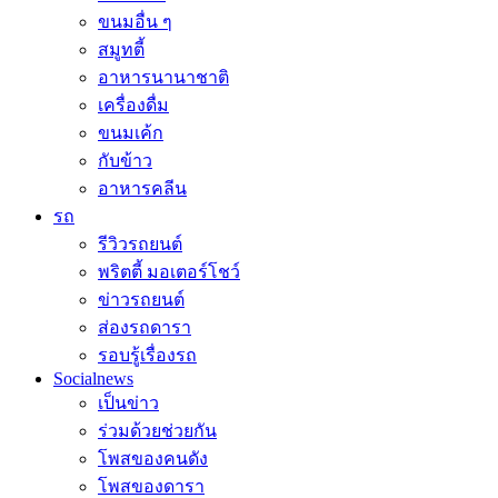
ขนมอื่น ๆ
สมูทตี้
อาหารนานาชาติ
เครื่องดื่ม
ขนมเค้ก
กับข้าว
อาหารคลีน
รถ
รีวิวรถยนต์
พริตตี้ มอเตอร์โชว์
ข่าวรถยนต์
ส่องรถดารา
รอบรู้เรื่องรถ
Socialnews
เป็นข่าว
ร่วมด้วยช่วยกัน
โพสของคนดัง
โพสของดารา