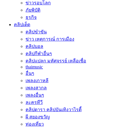
ข่าวรอบโลก
ภัยพิบัติ
ธุรกิจ
คลิปเด็ด
คลิปขำขัน
ข่าว เหตุการณ์ การเมือง
คลิปบอล
คลิปกีฬาอื่นๆ
คลิปแปลก มหัศจรรย์ เหลือเชื่อ
thaimusic
อื่นๆ
เพลงเกาหลี
เพลงสากล
เพลงอื่นๆ
ละครทีวี
คลิปดารา คลิปบันเทิงวาไรตี้
ผี สยองขวัญ
ท่องเที่ยว