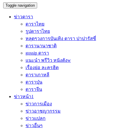
Toggle navigation
ข่าวดารา
ดาราไทย
รูปดาราไทย
หลุดๆวงการบันเทิง ดารา ปาปารัสซี่
ดารานานาชาติ
gossip ดารา
แนะนำ พรีวิว หนังดังw
เรื่องย่อ ละครฮิต
ดาราเกาหลี
ดาราปุ่น
ดาราจีน
ข่าวหน้า1
ข่าวการเมือง
ข่าวอาชญากรรม
ข่าวแปลก
ข่าวอื่นๆ