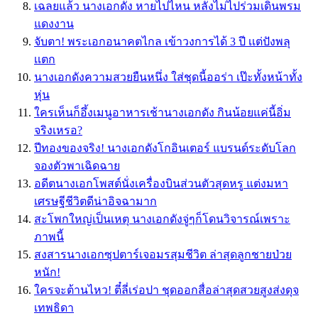
เฉลยแล้ว นางเอกดัง หายไปไหน หลังไม่ไปร่วมเดินพรม
แดงงาน
จับตา! พระเอกอนาคตไกล เข้าวงการได้ 3 ปี เเต่ปังพลุ
เเตก
นางเอกดังความสวยยืนหนึ่ง ใส่ชุดนี้ออร่า เป๊ะทั้งหน้าทั้ง
หุ่น
ใครเห็นก็อึ้งเมนูอาหารเช้านางเอกดัง กินน้อยแค่นี้อิ่ม
จริงเหรอ?
ปีทองของจริง! นางเอกดังโกอินเตอร์ แบรนด์ระดับโลก
จองตัวพาเฉิดฉาย
อดีตนางเอกโพสต์นั่งเครื่องบินส่วนตัวสุดหรู แต่งมหา
เศรษฐีชีวิตดีน่าอิจฉามาก
สะโพกใหญ่เป็นเหตุ นางเอกดังจู่ๆก็โดนวิจารณ์เพราะ
ภาพนี้
สงสารนางเอกซุปตาร์เจอมรสุมชีวิต ล่าสุดลูกชายป่วย
หนัก!
ใครจะต้านไหว! ตี๋ลี่เร่อปา ชุดออกสื่อล่าสุดสวยสูงส่งดุจ
เทพธิดา