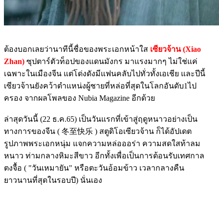
ต้องบอกเลยว่านาทีนี้ชื่อของพระเอกหน้าใส
เซียวจ้าน (Xiao
Zhan)
ซุปตาร์ตัวท็อปของแดนมังกร มาแรงมากๆ ไม่ใช่แค่
เฉพาะในเมืองจีน แต่โด่งดังมีแฟนคลับไปทั่วทั้งเอเชีย และปีนี้
เซียวจ้านยังคว้าตำแหน่งผู้ชายที่หล่อที่สุดในโลกอันดับ1ไป
ครอง จากผลโพลของ Nubia Magazine อีกด้วย
ล่าสุดวันนี้ (22 ธ.ค.65) เป็นวันแรกที่เข้าสู่ฤดูหนาวอย่างเป็น
ทางการของจีน ( 冬至快乐 ​​​) สตูดิโอเซียวจ้าน ก็ได้อัปเดต
รูปภาพพระเอกหนุ่ม แจกความหล่อออร่า ความสดใสท้าลม
หนาว ท่ามกลางหิมะสีขาว อีกทั้งเพื่อเป็นการต้อนรับเทศกาล
ตงจื้อ ( "วันเหมายัน" หรือตะวันอ้อมข้าว เวลากลางคืน
ยาวนานที่สุดในรอบปี) นั่นเอง