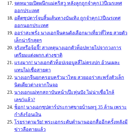
จดหมายเปิดผนึกแม่คริสวู หลังลูกถูกจำคุก13ปีเนรเทศ
ออกประเทศ
อดีตซุปตาร์จบสิ้นเส้นทางบันเทิง ถูกจำคุก13ปีเนรเทศ
ออกนอกประเทศ
ออร่าสะพรั่ง นางเอกจีนคนดังเลือกมาเที่ยวที่ไทย สวยตัว
เล็กน่ารักสุดๆ
จริงหรือจ้อจี้! สาเหตุนางเอกตัวท็อปหายไปจากวงการ
เตรียมแต่งผกก.ต่างชาติ
แรงมาก! นางเอกตัวท็อปเจอบูลลี่ไม่ตรงปก อ้วนเผละ
แทบไม่เชื่อสายตา
นางเอกจีนยกครอบครัวมาไทย สวยออร่าสะพรั่งตัวเล็ก
นิดเดียวต่างจากในจอ
นางเอกแม่ทุกสถาบันหน้าเป๊ะหุ่นปัง ไม่น่าเชื่อใกล้
เลข5แล้ว?
ช็อก! นางเอกซุปตาร์ประกาศขายบ้านหรู 35 ล้าน เพราะ
กำลังร้อนเงิน
โรยราตามวัย! พระเอกระดับตำนานออกสื่ออีกครั้งหลังมี
ข่าวลือตายแล้ว