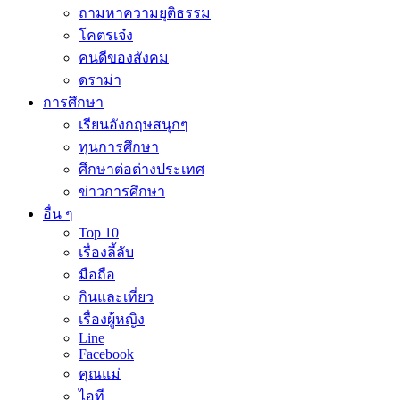
ถามหาความยุติธรรม
โคตรเจ๋ง
คนดีของสังคม
ดราม่า
การศึกษา
เรียนอังกฤษสนุกๆ
ทุนการศึกษา
ศึกษาต่อต่างประเทศ
ข่าวการศึกษา
อื่น ๆ
Top 10
เรื่องลี้ลับ
มือถือ
กินและเที่ยว
เรื่องผู้หญิง
Line
Facebook
คุณแม่
ไอที