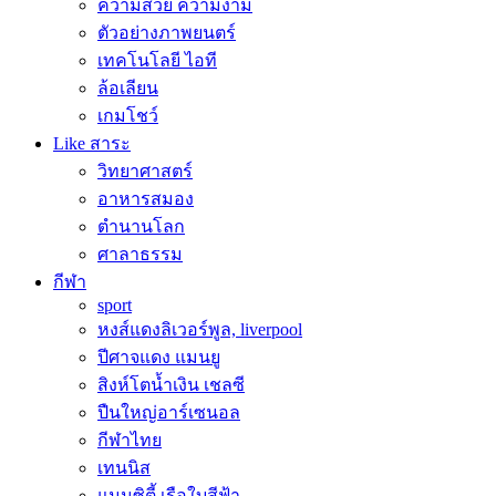
ความสวย ความงาม
ตัวอย่างภาพยนตร์
เทคโนโลยี ไอที
ล้อเลียน
เกมโชว์
Like สาระ
วิทยาศาสตร์
อาหารสมอง
ตำนานโลก
ศาลาธรรม
กีฬา
sport
หงส์แดงลิเวอร์พูล, liverpool
ปีศาจแดง แมนยู
สิงห์โตน้ำเงิน เชลซี
ปืนใหญ่อาร์เซนอล
กีฬาไทย
เทนนิส
แมนซิตี้ เรือใบสีฟ้า