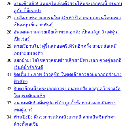
งานเข้าเเล้ว! เเฟนๆไม่เห็นด้วยจะให้พระเอกคนนี้ ประกบ
คู่กับ ตี๋ลี่เร่อปา
ตะลึงภาพนางเอกรุ่นใหญ่วัย 69 ปี สวยอมตะจนโดนเเซว
เป็นมนุษย์กลายพันธุ์
อัพเดตความสวยเมียเด็กพระเอกดัง เป็นเเม่ลูก 3 เเต่หุ่น
เป๊ะเว่อร์
พายเรือวนไป! คู่จิ้นสุดฮอตรีเทิร์นอีกครั้ง สวยหล่อเคมี
เหมาะสมลงตัว
เเยกย้าย! ไฮโซสาวสยบข่าวเลิกสามีพระเอก ควงคู่ออกอี
เว้นท์ย้ำรักกันดี
จัดเต็ม 15 ภาพ จ้าวลู่ซือ ในชุดเจ้าสาวสวยมากออร่านาง
ฟ้าชัดๆ
จับตาอีกหนึ่งพระเอกดาวรุ่ง อนาคตปัง ล่าสุดคว้ารางวัล
ใหญ่ระดับเอเชีย
อนาคตดับ! อดีตซุปตาร์ดัง ถูกตั้งข้อหาล่วงละเมิดทาง
เพศผู้เยาว์
ฟ่านปิงปิง คืนวงการเล่นหนังเกาหลี ฉากเลิฟซีนทำตา
ค้างทั้งเอเชีย