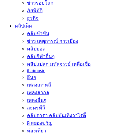
ข่าวรอบโลก
ภัยพิบัติ
ธุรกิจ
คลิปเด็ด
คลิปขำขัน
ข่าว เหตุการณ์ การเมือง
คลิปบอล
คลิปกีฬาอื่นๆ
คลิปแปลก มหัศจรรย์ เหลือเชื่อ
thaimusic
อื่นๆ
เพลงเกาหลี
เพลงสากล
เพลงอื่นๆ
ละครทีวี
คลิปดารา คลิปบันเทิงวาไรตี้
ผี สยองขวัญ
ท่องเที่ยว