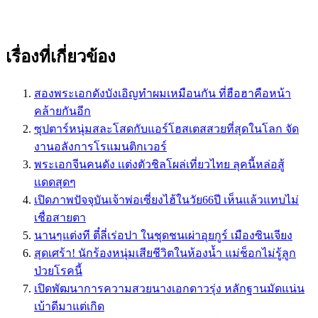
เรื่องที่เกี่ยวข้อง
สองพระเอกดังบังเอิญทำผมเหมือนกัน ที่ฮือฮาคือหน้า
คล้ายกันอีก
ซุปตาร์หนุ่มสละโสดกับแอร์โฮสเตสสวยที่สุดในโลก จัด
งานอลังการโรแมนติกเวอร์
พระเอกจีนคนดัง เเต่งตัวชิลโผล่เที่ยวไทย ลุคนี้หล่อสู้
เเดดสุดๆ
เปิดภาพปัจจุบันเจ้าพ่อเซี่ยงไฮ้ในวัย66ปี เห็นแล้วแทบไม่
เชื่อสายตา
นานๆแต่งที ตี๋ลี่เร่อปา ในชุดชนเผ่าอุยกูร์ เมืองซินเจียง
สุดเศร้า! นักร้องหนุ่มเสียชีวิตในห้องน้ำ แม่ช็อกไม่รู้ลูก
ป่วยโรคนี้
เปิดพัฒนาการความสวยนางเอกดาวรุ่ง หลักฐานมัดแน่น
เบ้าดีมาแต่เกิด