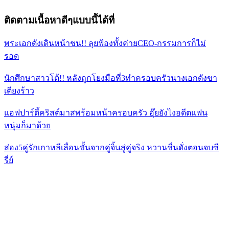
ติดตามเนื้อหาดีๆแบบนี้ได้ที่
พระเอกดังเดินหน้าชน!! ลุยฟ้องทั้งค่ายCEO-กรรมการก็ไม่
รอด
นักศึกษาสาวโต้!! หลังถูกโยงมือที่3ทำครอบครัวนางเอกดังขา
เตียงร้าว
แอฟปาร์ตี้คริสต์มาสพร้อมหน้าครอบครัว อุ๊ยยังไงอดีตแฟน
หนุ่มก็มาด้วย
ส่อง5คู่รักเกาหลีเลื่อนขั้นจากคู่จิ้นสู่คู่จริง หวานชื่นดั่งตอนจบซี
รี่ย์