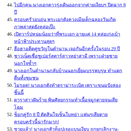
ไปอีกคน นางเอกดาวรุ่งเดินออกจากค่ายเงียบๆ ปิดฉาก 8
ปี
ครอบครัวอบอุ่น พระเอกดังควงเมียเด็กฉลองวันเกิด
ภาพล่าสุดยังหล่อเป๊ะ
เปิดวาร์ปหนุ่มน้อยว่าที่พระเอก อายุเเค่ 14 หล่อเก่งเบ้า
หน้าฟ้าประทานสุดๆ
ฮือฮาอดีตคู่ขวัญในตำนาน เจอกันอีกครั้งในรอบ 29 ปี
ชาวเน็ตเชื่อซูเปอร์สตาร์สาวหย่าสามี เพราะฝ่ายชาย
นอกใจซ้ำๆ
นางเอกในตำนานกลับบ้านนอกเยี่ยมบรรพบุรุษ ทำแตก
ตื่นทั้งชุมชน
ไม่รอด! นางเอกดังทำดราม่าระเบิด เพราะขนมปังสอง
ชิ้นนี้
ดาราสาวฝันร้าย พิษศัลยกรรมทำเนื้อจมูกตายจนเสีย
โฉม
ช็อกคู่รัก 8 ปี ตัดสินใจเซ็นใบหย่า เเฟนๆเสียดาย
ครอบครัวนี้น่ารักมาก!
ซวยแล้ว! นางเอกตัวท็อปเจอแบนเงียบ ถูกยกเลิกงาน-