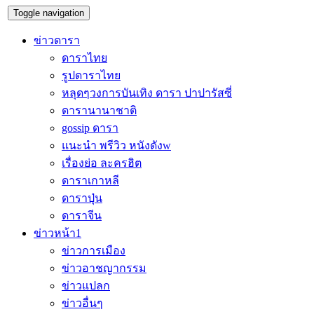
Toggle navigation
ข่าวดารา
ดาราไทย
รูปดาราไทย
หลุดๆวงการบันเทิง ดารา ปาปารัสซี่
ดารานานาชาติ
gossip ดารา
แนะนำ พรีวิว หนังดังw
เรื่องย่อ ละครฮิต
ดาราเกาหลี
ดาราปุ่น
ดาราจีน
ข่าวหน้า1
ข่าวการเมือง
ข่าวอาชญากรรม
ข่าวแปลก
ข่าวอื่นๆ