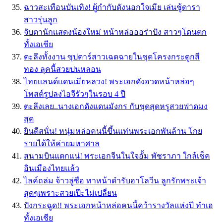
ฉาวสะเทือนบันเทิง! ผู้กำกับดังนอกใจเมีย เล่นชู้ดารา
สาวรุ่นลูก
จับตานักเเสดงน้องใหม่ หน้าหล่อออร่าปัง สาวๆโดนตก
ทั้งเอเชีย
ตะลึงทั้งงาน ซุปตาร์สาวเฉดฉายในชุดโครงกระดูกสี
ทอง ลุคนี้สวยปนหลอน
ไทยเเลนด์เเดนเมียหลวง! พระเอกดังอวดหน้าหล่อๆ
โพสต์รูปลงไอจีรัวๆในรอบ 4 ปี
ตะลึงเลย..นางเอกดังแดนมังกร กับชุดสุดหรูสวยฟาดมง
สุด
ยินดีสนั่น! หนุ่มหล่อคนนี้ขึ้นแท่นพระเอกพันล้าน โกย
รายได้ให้ค่ายมหาศาล
สนามบินแตกแน่! พระเอกจีนในใจอั้ม พัชราภา ใกล้เช็ค
อินเมืองไทยแล้ว
ไลค์ถล่ม จ้าวลู่ซือ ทาหน้าดำรับฮาโลวีน ลูกรักพระเจ้า
สุดๆเพราะสวยเป๊ะไม่เปลี่ยน
ปังกระฉูด!! พระเอกหน้าหล่อคนนี้คว้ารางวัลเเห่งปี ทำเฮ
ทั้งเอเชีย