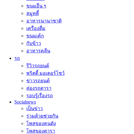
ขนมอื่น ๆ
สมูทตี้
อาหารนานาชาติ
เครื่องดื่ม
ขนมเค้ก
กับข้าว
อาหารคลีน
รถ
รีวิวรถยนต์
พริตตี้ มอเตอร์โชว์
ข่าวรถยนต์
ส่องรถดารา
รอบรู้เรื่องรถ
Socialnews
เป็นข่าว
ร่วมด้วยช่วยกัน
โพสของคนดัง
โพสของดารา